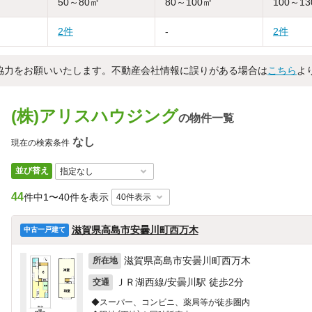
50～80㎡
80～100㎡
100～1
2件
-
2件
協力をお願いいたします。不動産会社情報に誤りがある場合は
こちら
よ
(株)アリスハウジング
の物件一覧
なし
現在の検索条件
並び替え
44
件中
1〜40件を表示
滋賀県高島市安曇川町西万木
中古一戸建て
滋賀県高島市安曇川町西万木
所在地
ＪＲ湖西線/安曇川駅 徒歩2分
交通
◆スーパー、コンビニ、薬局等が徒歩圏内