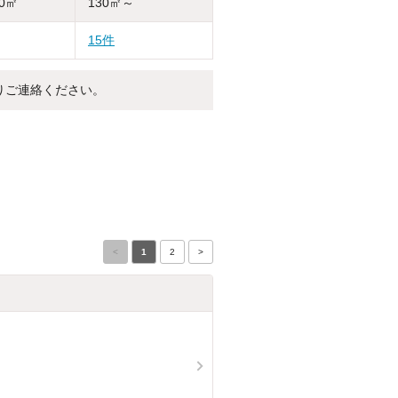
30㎡
130㎡～
15件
りご連絡ください。
<
1
2
>