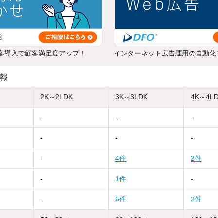
客導入で顧客満足度アップ！
インターネット広告運用の自動化
報
2K～2LDK
3K～3LDK
4K～4L
-
-
-
-
-
-
-
4件
2件
-
1件
-
-
5件
2件