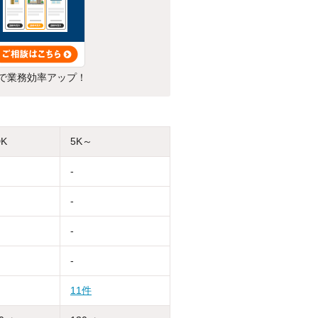
で業務効率アップ！
DK
5K～
-
-
-
-
11件