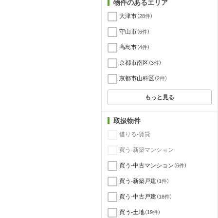
物件のあるエリア
大津市
（28件）
守山市
（6件）
高島市
（4件）
京都市南区
（3件）
京都市山科区
（2件）
もっと見る
取扱物件
借りる-賃貸
買う-新築マンション
買う-中古マンション
（6件）
買う-新築戸建
（1件）
買う-中古戸建
（18件）
買う-土地
（19件）