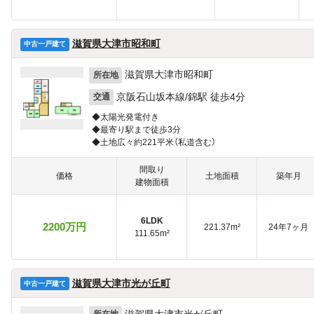
滋賀県大津市昭和町
中古一戸建て
滋賀県大津市昭和町
所在地
京阪石山坂本線/錦駅 徒歩4分
交通
◆太陽光発電付き
◆最寄り駅まで徒歩3分
◆土地広々約221平米（私道含む）
間取り
価格
土地面積
築年月
建物面積
6LDK
2200万円
221.37m²
24年7ヶ月
111.65m²
滋賀県大津市光が丘町
中古一戸建て
滋賀県大津市光が丘町