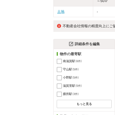
～50㎡
土地
-
不動産会社情報の精度向上にご
詳細条件を編集
物件の最寄駅
南滋賀駅
（6件）
守山駅
（5件）
小野駅
（5件）
滋賀里駅
（5件）
膳所駅
（3件）
もっと見る