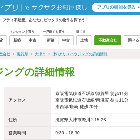
らニフティ不動産。あなたにピッタリの物件を探そう！
る
マンションを買う
一戸建てを買う
建てる
貸
新築
中古
新築
中古
土地
不動産会社
調べる
産会社
滋賀県
大津市
(株)アリスハウジングの詳細情報
ジングの詳細情報
京阪電気鉄道石坂線/滋賀里 徒歩11分
アクセス
京阪電気鉄道石坂線/南滋賀 徒歩11分
湖西線/唐崎 徒歩20分
住所
滋賀県大津市際川2-15-26
営業時間
9:30～18:30