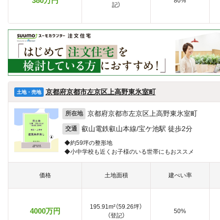
380万円
80%
記）
京都府京都市左京区上高野東氷室町
土地・売地
京都府京都市左京区上高野東氷室町
所在地
叡山電鉄叡山本線/宝ケ池駅 徒歩2分
交通
◆約59坪の整形地
◆小中学校も近くお子様のいる世帯にもおススメ
価格
土地面積
建ぺい率
195.91m²（59.26坪）
4000万円
50%
（登記）