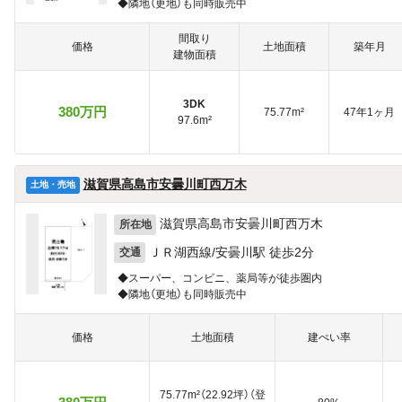
◆隣地（更地）も同時販売中
間取り
価格
土地面積
築年月
建物面積
3DK
380万円
75.77m²
47年1ヶ月
97.6m²
滋賀県高島市安曇川町西万木
土地・売地
滋賀県高島市安曇川町西万木
所在地
ＪＲ湖西線/安曇川駅 徒歩2分
交通
◆スーパー、コンビニ、薬局等が徒歩圏内
◆隣地（更地）も同時販売中
価格
土地面積
建ぺい率
75.77m²（22.92坪）（登