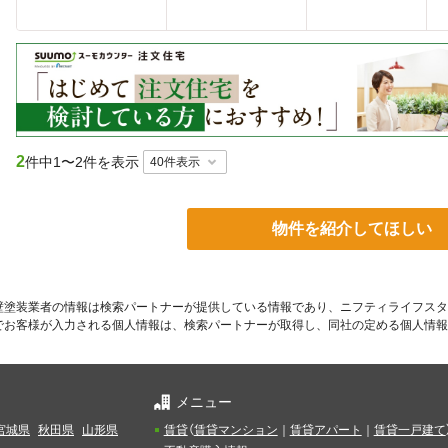
2
件中
1〜2件を表示
物件を紹介してほしい
壁塗装業者の情報は検索パートナーが提供している情報であり、ニフティライフスタ
でお客様が入力される個人情報は、検索パートナーが取得し、同社の定める個人情報
メニュー
宮城県
秋田県
山形県
賃貸
（
賃貸マンション
｜
賃貸アパート
｜
賃貸一戸建て