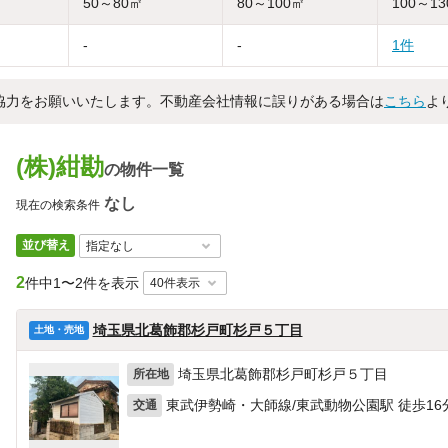
50～80㎡
80～100㎡
100～1
-
-
1件
協力をお願いいたします。不動産会社情報に誤りがある場合は
こちら
よ
(株)紺勘
の物件一覧
なし
現在の検索条件
並び替え
2
件中
1〜2件を表示
埼玉県北葛飾郡杉戸町杉戸５丁目
土地・売地
埼玉県北葛飾郡杉戸町杉戸５丁目
所在地
東武伊勢崎・大師線/東武動物公園駅 徒歩16
交通