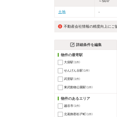
～50㎡
土地
-
不動産会社情報の精度向上にご
詳細条件を編集
物件の最寄駅
大袋駅
（1件）
せんげん台駅
（1件）
武里駅
（1件）
東武動物公園駅
（1件）
物件のあるエリア
越谷市
（1件）
北葛飾郡杉戸町
（1件）