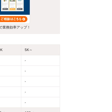
で業務効率アップ！
DK
5K～
-
-
-
-
-