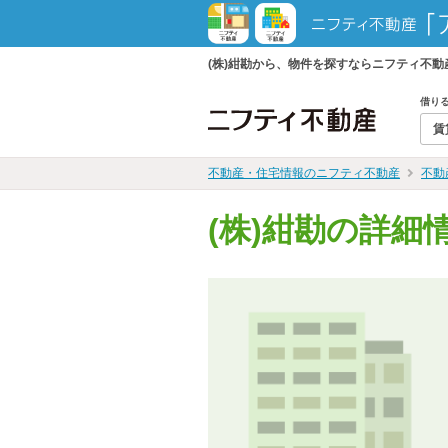
(株)紺勘から、物件を探すならニフティ不
借り
賃
不動産・住宅情報のニフティ不動産
不動
(株)紺勘の詳細