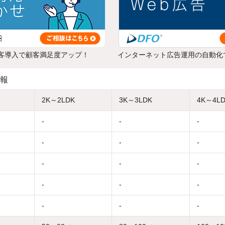
客導入で顧客満足度アップ！
インターネット広告運用の自動化
報
2K～2LDK
3K～3LDK
4K～4L
-
-
-
-
-
-
-
-
-
-
-
-
-
-
-