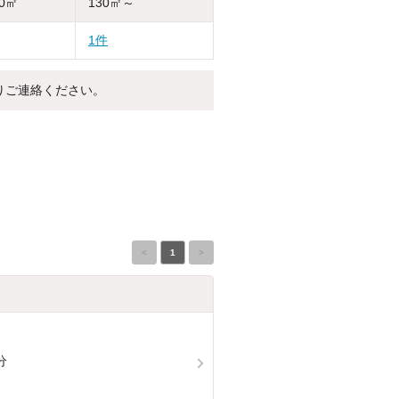
30㎡
130㎡～
1件
りご連絡ください。
<
1
>
分