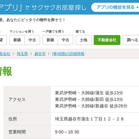
動産。あなたにピッタリの物件を探そう！
る
マンションを買う
一戸建てを買う
建てる
貸
新築
中古
新築
中古
土地
不動産会社
調べる
産会社
埼玉県
越谷市
(株)紺勘の詳細情報
情報
東武伊勢崎・大師線/蒲生 徒歩13分
アクセス
東武伊勢崎・大師線/新田 徒歩13分
東武伊勢崎・大師線/新越谷 徒歩26分
住所
埼玉県越谷市蒲生１丁目１２－２８
営業時間
9:00～18:30