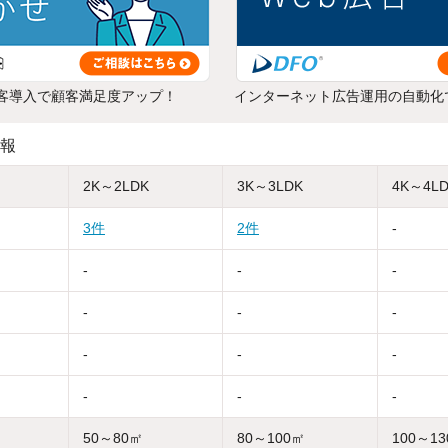
客導入で顧客満足度アップ！
インターネット広告運用の自動化
報
2K～2LDK
3K～3LDK
4K～4L
3件
2件
-
-
-
-
-
-
-
-
-
-
-
-
-
50～80㎡
80～100㎡
100～1