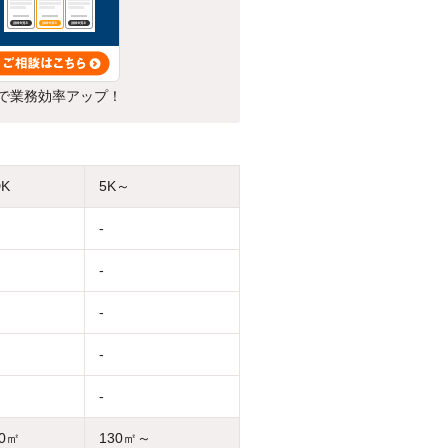
で業務効率アップ！
DK
5K～
-
-
-
-
-
30㎡
130㎡～