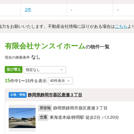
2件
-
-
協力をお願いいたします。不動産会社情報に誤りがある場合は
こちら
よ
有限会社サンスイホーム
の物件一覧
なし
現在の検索条件
並び替え
15
件中
1〜15件を表示
静岡県静岡市葵区唐瀬３丁目
土地・売地
静岡県静岡市葵区唐瀬３丁目
所在地
東海道本線/静岡駅 徒歩2分 バス20分
交通