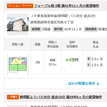
フォーブル桜 2階 築41年11ヶ月の賃貸物件
マンション・アパート
ＪＲ東海道新幹線/静岡駅 バス30分 徒歩2分
静岡県静岡市葵区羽鳥６丁目
2階建
41年11ヶ月
軽量
総階数
築年数
建物構造
間取り
賃料
敷金
間取り図
階数
専有面積
管理費等
礼金
2.0ヶ月
4.6
敷
万円
2DK
2階
35.0㎡
1.0ヶ月
-
礼
ほかの部屋を表示
ほかの部屋を検索中…
ほかの部屋は見つかりませんでした
静岡駅よりバス30分 徒歩10分 築28年6ヶ月の賃貸物件
一戸建て
東海道本線/静岡駅 バス30分 徒歩10分