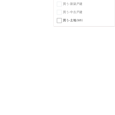
買う-新築戸建
買う-中古戸建
買う-土地
（9件）