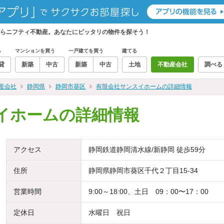
らニフティ不動産。あなたにピッタリの物件を探そう！
る
マンションを買う
一戸建てを買う
建てる
貸
新築
中古
新築
中古
土地
不動産会社
調べる
産会社
静岡県
静岡市葵区
有限会社サンスイホームの詳細情報
イホームの詳細情報
アクセス
静岡鉄道静岡清水線/新静岡 徒歩59分
住所
静岡県静岡市葵区千代２丁目15-34
営業時間
9:00～18:00、土日 09：00〜17：00
定休日
水曜日 祝日