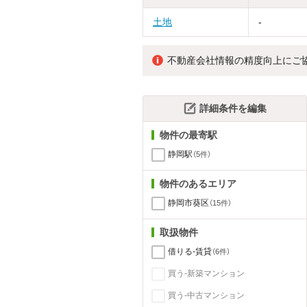
土地
-
不動産会社情報の精度向上にご
詳細条件を編集
物件の最寄駅
静岡駅
（5件）
物件のあるエリア
静岡市葵区
（15件）
取扱物件
借りる-賃貸
（6件）
買う-新築マンション
買う-中古マンション