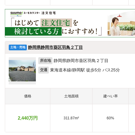
静岡県静岡市葵区羽鳥２丁目
土地・売地
静岡県静岡市葵区羽鳥２丁目
所在地
東海道本線/静岡駅 徒歩5分 バス25分
交通
価格
土地面積
建ぺい率
2,440万円
311.87m²
60%