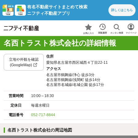
有名不動産サイトまとめて検索
詳しくは
こちら
ニフティ不動産アプリ
カンタン検索
閲覧履歴
マイページ
お気に入り
名西トラスト株式会社の詳細情報
住所
立地や外観を確認
愛知県名古屋市西区城西４丁目22-11
(GoogleMap)
アクセス
名古屋市鶴舞線/浄心 徒歩3分
名古屋市鶴舞線/浅間町 徒歩14分
名古屋市名城線/名城公園 徒歩17分
営業時間
10:00～18:30
定休日
毎週水曜日
電話番号
052-717-8844
名西トラスト株式会社の周辺地図