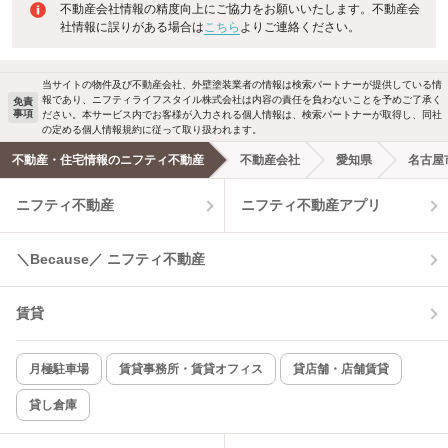
不動産会社情報の精度向上にご協力をお願いいたします。不動産会
社情報に誤りがある場合は
こちら
よりご連絡ください。
当サイトの物件及び不動産会社、外壁塗装業者の情報は検索パートナーが提供している情
報であり、ニフティライフスタイル株式会社は内容の責任を負わないことを予めご了承く
免責
事項
ださい。本サービス内でお客様が入力される個人情報は、検索パートナーが取得し、同社
の定める個人情報規約に従って取り扱われます。
不動産・住宅情報のニフティ不動産
不動産会社
愛知県
名古屋
ニフティ不動産
ニフティ不動産アプリ
＼Because／ ニフティ不動産
賃貸
月極駐車場
賃貸事務所・賃貸オフィス
貸店舗・店舗賃貸
貸し倉庫