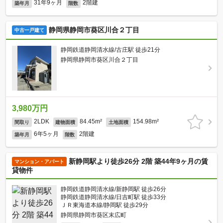
31年9ヶ月
2階建
築年月
階数
静岡県静岡市葵区川合２丁目
中古一戸建て
静岡鉄道静岡清水線/古庄駅 徒歩21分
静岡県静岡市葵区川合２丁目
3,980万円
2LDK
84.45m²
154.98m²
間取り
建物面積
土地面積
6年5ヶ月
2階建
築年月
階数
新静岡駅より徒歩26分 2階 築44年9ヶ月の賃
マンション・アパート
貸物件
静岡鉄道静岡清水線/新静岡駅 徒歩26分
静岡鉄道静岡清水線/日吉町駅 徒歩33分
ＪＲ東海道本線/静岡駅 徒歩29分
静岡県静岡市葵区末広町