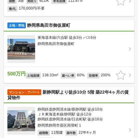
3階
6LDK
112.87㎡
階数
間取り
専有面積
170,000円/不要
敷/礼
静岡県島田市御仮屋町
土地・売地
東海道本線/六合駅 徒歩3分 バス6分
静岡県島田市御仮屋町
500万円
138.33m²
60%
200%
土地面積
建ぺい率
容積率
新静岡駅より徒歩10分 5階 築22年4ヶ月の賃
マンション・アパート
貸物件
静岡鉄道静岡清水線/新静岡駅 徒歩10分
ＪＲ東海道本線/静岡駅 徒歩12分
静岡鉄道静岡清水線/日吉町駅 徒歩16分
静岡県静岡市葵区両替町１
11階建
22年4ヶ月
総階数
築年数