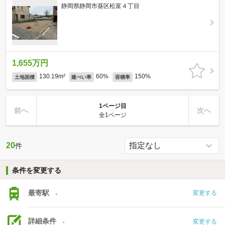
静岡県静岡市葵区松富４丁目
1,655万円
130.19m²
60%
150%
土地面積
建ぺい率
容積率
1ページ目
前へ
次へ
全1ページ
20
件
条件を変更する
最寄駅
-
変更する
詳細条件
-
変更する