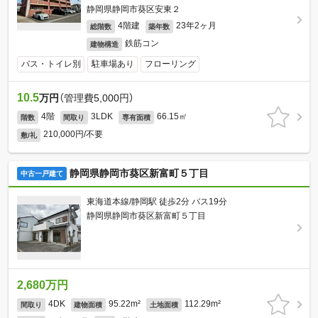
静岡県静岡市葵区安東２
4階建
23年2ヶ月
総階数
築年数
鉄筋コン
建物構造
バス・トイレ別
駐車場あり
フローリング
10.5
万円
（管理費5,000円）
4階
3LDK
66.15㎡
階数
間取り
専有面積
210,000円/不要
敷/礼
静岡県静岡市葵区新富町５丁目
中古一戸建て
東海道本線/静岡駅 徒歩2分 バス19分
静岡県静岡市葵区新富町５丁目
2,680万円
4DK
95.22m²
112.29m²
間取り
建物面積
土地面積