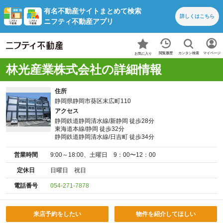
有名不動産サイトまとめて検索
詳しくは
こちら
ニフティ不動産アプリ
カンタン検索
閲覧履歴
マイページ
お気に入り
林光産業株式会社の詳細情報
住所
静岡県静岡市葵区末広町110
アクセス
静岡鉄道静岡清水線/新静岡 徒歩28分
東海道本線/静岡 徒歩32分
静岡鉄道静岡清水線/日吉町 徒歩34分
営業時間
9:00～18:00、土曜日 9：00〜12：00
定休日
日曜日 祝日
電話番号
054-271-7878
来店予約をしたい
物件を紹介してほしい