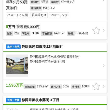
4階建
44年9ヶ月
総階数
築年数
鉄筋コン
建物構造
バス・トイレ別
駐車場あり
フローリング
8
万円
（管理費5,000円）
2階
3LDK
64.01㎡
不要/不要
階数
間取り
専有面積
敷/礼
静岡県静岡市清水区沼田町
土地・売地
静岡鉄道静岡清水線/桜橋駅 徒歩25分
静岡県静岡市清水区沼田町
1,595万円
135.2m²
60%
160%
土地面積
建ぺい率
容積率
静岡県藤枝市藤岡３丁目
土地・売地
東海道本線/藤枝駅 徒歩5分 バス20分