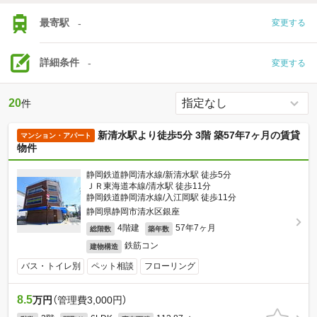
最寄駅
-
変更する
詳細条件
-
変更する
20
件
新清水駅より徒歩5分 3階 築57年7ヶ月の賃貸
マンション・アパート
物件
静岡鉄道静岡清水線/新清水駅 徒歩5分
ＪＲ東海道本線/清水駅 徒歩11分
静岡鉄道静岡清水線/入江岡駅 徒歩11分
静岡県静岡市清水区銀座
4階建
57年7ヶ月
総階数
築年数
鉄筋コン
建物構造
バス・トイレ別
ペット相談
フローリング
8.5
万円
（管理費3,000円）