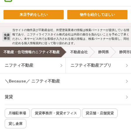
来店予約をしたい
物件を紹介してほしい
当サイトの物件及び不動産会社、外壁塗装業者の情報は検索パートナーが提供している情
報であり、ニフティライフスタイル株式会社は内容の責任を負わないことを予めご了承く
免責
事項
ださい。本サービス内でお客様が入力される個人情報は、検索パートナーが取得し、同社
の定める個人情報規約に従って取り扱われます。
不動産・住宅情報のニフティ不動産
不動産会社
静岡県
静岡市
ニフティ不動産
ニフティ不動産アプリ
＼Because／ ニフティ不動産
賃貸
月極駐車場
賃貸事務所・賃貸オフィス
貸店舗・店舗賃貸
貸し倉庫