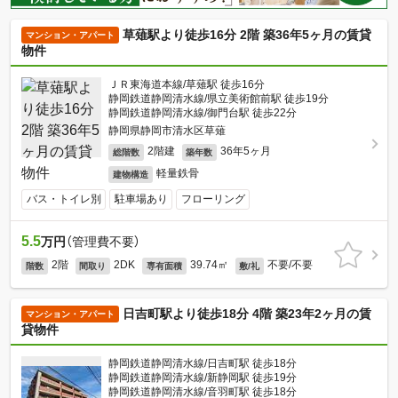
草薙駅より徒歩16分 2階 築36年5ヶ月の賃貸
マンション・アパート
物件
ＪＲ東海道本線/草薙駅 徒歩16分
静岡鉄道静岡清水線/県立美術館前駅 徒歩19分
静岡鉄道静岡清水線/御門台駅 徒歩22分
静岡県静岡市清水区草薙
2階建
36年5ヶ月
総階数
築年数
軽量鉄骨
建物構造
バス・トイレ別
駐車場あり
フローリング
5.5
万円
（管理費不要）
2階
2DK
39.74㎡
不要/不要
階数
間取り
専有面積
敷/礼
日吉町駅より徒歩18分 4階 築23年2ヶ月の賃
マンション・アパート
貸物件
静岡鉄道静岡清水線/日吉町駅 徒歩18分
静岡鉄道静岡清水線/新静岡駅 徒歩19分
静岡鉄道静岡清水線/音羽町駅 徒歩18分