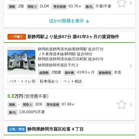
2階
2LDK
63.76㎡
不要/不要
階数
間取り
専有面積
敷/礼
ほかの部屋を表示
新静岡駅より徒歩57分 築41年3ヶ月の賃貸物件
一戸建て
静岡鉄道静岡清水線/新静岡駅 徒歩57分
ＪＲ東海道本線/静岡駅 徒歩58分
静岡鉄道静岡清水線/日吉町駅 徒歩61分
静岡県静岡市葵区千代２
2階建
41年3ヶ月
木造
総階数
築年数
建物構造
バス・トイレ別
駐車場あり
ペット相談
6.8
万円
（管理費不要）
-
3DK
87.49㎡
階数
間取り
専有面積
136,000円/不要
敷/礼
静岡県静岡市葵区松富４丁目
土地・売地