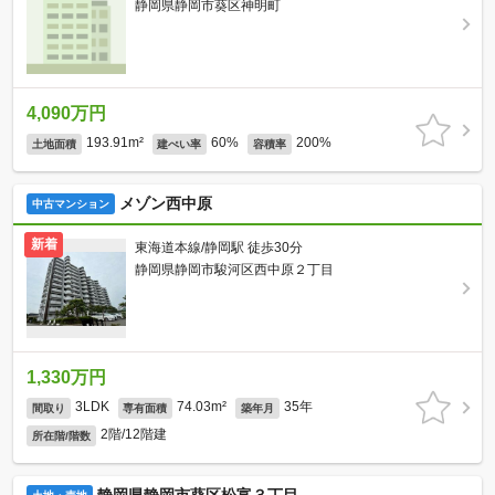
静岡県静岡市葵区神明町
4,090万円
193.91m²
60%
200%
土地面積
建ぺい率
容積率
メゾン西中原
中古マンション
新着
東海道本線/静岡駅 徒歩30分
静岡県静岡市駿河区西中原２丁目
1,330万円
3LDK
74.03m²
35年
間取り
専有面積
築年月
2階/12階建
所在階/階数