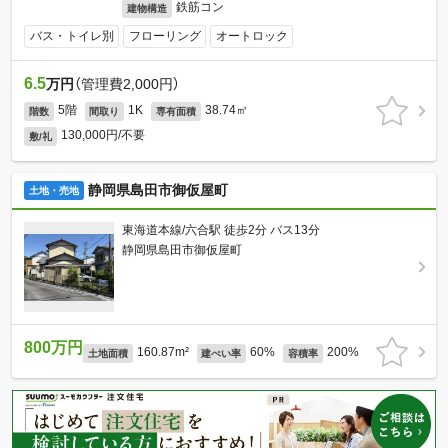
鉄筋コン
建物構造
バス・トイレ別
フローリング
オートロック
6.5
万円
（管理費2,000円）
5階
1K
38.74㎡
階数
間取り
専有面積
130,000円/不要
敷/礼
静岡県島田市御仮屋町
土地・売地
東海道本線/六合駅 徒歩2分 バス13分
静岡県島田市御仮屋町
800万円
160.87m²
60%
200%
土地面積
建ぺい率
容積率