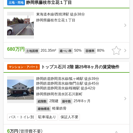
静岡県藤枝市立花１丁目
土地・売地
東海道本線/西焼津駅 徒歩38分
静岡県藤枝市立花１丁目
680万円
201.35m²
50%
80%
土地面積
建ぺい率
容積率
トップス石川 2階 築25年8ヶ月の賃貸物件
マンション・アパート
静岡鉄道静岡清水線/狐ヶ崎駅 徒歩39分
静岡鉄道静岡清水線/御門台駅 徒歩45分
静岡鉄道静岡清水線/桜橋駅 徒歩42分
静岡県静岡市清水区石川新町
2階建
25年8ヶ月
総階数
築年数
軽量鉄骨
建物構造
バス・トイレ別
駐車場あり
保証人不要
6
万円
（管理費不要）