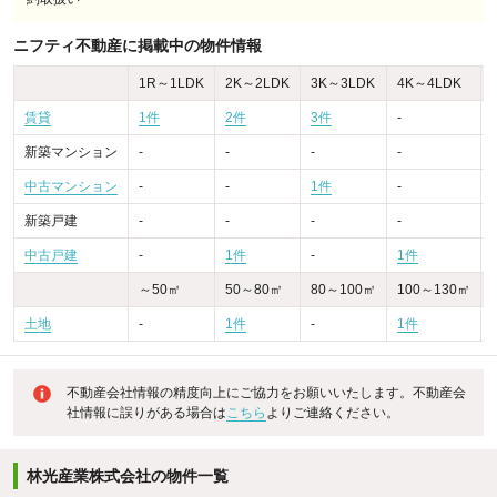
ニフティ不動産に掲載中の物件情報
1R～1LDK
2K～2LDK
3K～3LDK
4K～4LDK
賃貸
1件
2件
3件
-
新築マンション
-
-
-
-
-
中古マンション
-
-
1件
-
-
新築戸建
-
-
-
-
-
中古戸建
-
1件
-
1件
-
～50㎡
50～80㎡
80～100㎡
100～130㎡
土地
-
1件
-
1件
不動産会社情報の精度向上にご協力をお願いいたします。不動産会
社情報に誤りがある場合は
こちら
よりご連絡ください。
林光産業株式会社の物件一覧