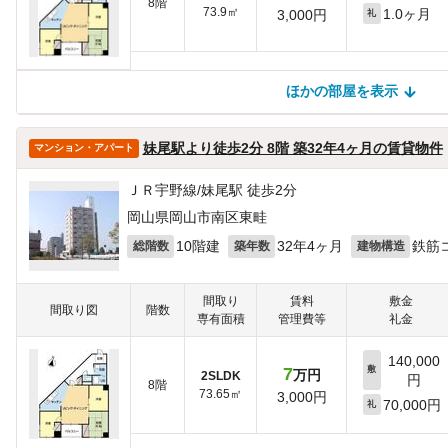
8階
73.9㎡
1.0ヶ月
3,000円
礼
ほかの部屋を表示
ほかの部屋を検索中…
ほかの部屋は見つかりませんでした
妹尾駅より徒歩2分 8階 築32年4ヶ月の賃貸物件
マンション・アパート
ＪＲ宇野線/妹尾駅 徒歩2分
岡山県岡山市南区東畦
10階建
32年4ヶ月
鉄筋
総階数
築年数
建物構造
間取り
賃料
敷金
間取り図
階数
専有面積
管理費等
礼金
140,000
7
敷
万円
2SLDK
円
8階
73.65㎡
3,000円
70,000円
礼