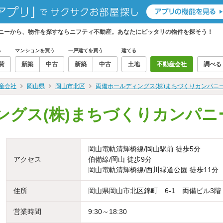
パニーから、物件を探すならニフティ不動産。あなたにピッタリの物件を探そう！
る
マンションを買う
一戸建てを買う
建てる
貸
新築
中古
新築
中古
土地
不動産会社
調べる
産会社
岡山県
岡山市北区
両備ホールディングス(株)まちづくりカンパニ
ングス(株)まちづくりカンパニ
岡山電軌清輝橋線/岡山駅前 徒歩5分
アクセス
伯備線/岡山 徒歩9分
岡山電軌清輝橋線/西川緑道公園 徒歩11分
住所
岡山県岡山市北区錦町 6-1 両備ビル3階
営業時間
9:30～18:30