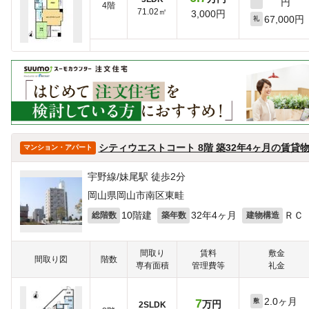
円
4階
71.02㎡
3,000円
67,000円
礼
シティウエストコート 8階 築32年4ヶ月の賃貸
マンション・アパート
宇野線/妹尾駅 徒歩2分
岡山県岡山市南区東畦
10階建
32年4ヶ月
ＲＣ
総階数
築年数
建物構造
間取り
賃料
敷金
間取り図
階数
専有面積
管理費等
礼金
2.0ヶ月
7
敷
万円
2SLDK