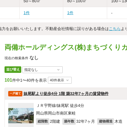
50～80㎡
80～100㎡
100～1
1件
1件
-
協力をお願いいたします。不動産会社情報に誤りがある場合は
こちら
よ
両備ホールディングス(株)まちづくり
なし
現在の検索条件
並び替え
101
件中
1〜40件を表示
妹尾駅より徒歩4分 1階 築32年7ヶ月の賃貸物件
一戸建て
ＪＲ宇野線/妹尾駅 徒歩4分
岡山県岡山市南区東畦
2階建
32年7ヶ月
木造
総階数
築年数
建物構造