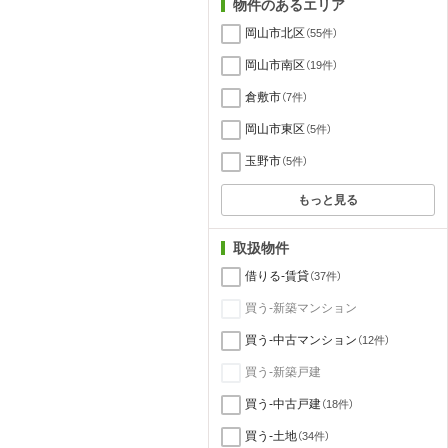
物件のあるエリア
岡山市北区
（55件）
岡山市南区
（19件）
倉敷市
（7件）
岡山市東区
（5件）
玉野市
（5件）
もっと見る
取扱物件
借りる-賃貸
（37件）
買う-新築マンション
買う-中古マンション
（12件）
買う-新築戸建
買う-中古戸建
（18件）
買う-土地
（34件）