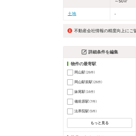
～50㎡
土地
-
不動産会社情報の精度向上にご
詳細条件を編集
物件の最寄駅
岡山駅
（26件）
岡山駅前駅
（26件）
妹尾駅
（16件）
備前原駅
（7件）
法界院駅
（5件）
もっと見る