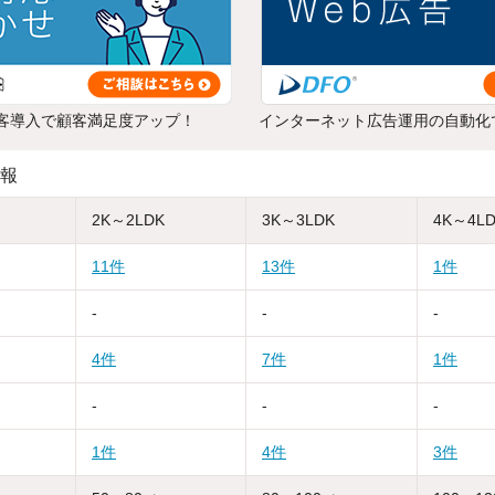
客導入で顧客満足度アップ！
インターネット広告運用の自動化
報
2K～2LDK
3K～3LDK
4K～4L
11件
13件
1件
-
-
-
4件
7件
1件
-
-
-
1件
4件
3件