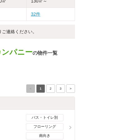
30㎡
130㎡～
32件
りご連絡ください。
カンパニー
の物件一覧
<
1
2
3
>
バス・トイレ別
フローリング
南向き