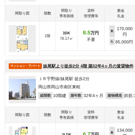
間取り
賃料
敷金
間取り図
階数
専有面積
管理費等
礼金
170,000
8.5
敷
万円
3DK
円
1階
76.17㎡
不要
85,000円
礼
妹尾駅より徒歩2分 4階 築32年4ヶ月の賃貸物件
マンション・アパート
ＪＲ宇野線/妹尾駅 徒歩2分
岡山県岡山市南区東畦
10階建
32年4ヶ月
鉄筋
総階数
築年数
建物構造
間取り
賃料
敷金
間取り図
階数
専有面積
管理費等
礼金
134,000
6.7
敷
万円
3LDK