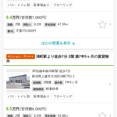
バス・トイレ別
駐車場あり
フローリング
6.4
万円
（管理費7,000円）
2階
1LDK
47.09㎡
階数
間取り
専有面積
不要/70,000円
敷/礼
ほかの部屋を表示
潟町駅より徒歩7分 2階 築7年5ヶ月の賃貸物
マンション・アパート
件
JR信越本線/潟町駅 徒歩7分
新潟県上越市大潟区潟町701-1
2階建
7年5ヶ月
総階数
築年数
軽量鉄骨
建物構造
バス・トイレ別
駐車場あり
フローリング
6.5
万円
（管理費6,000円）
2階
1LDK
54.88㎡
階数
間取り
専有面積