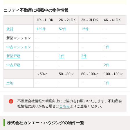
ニフティ不動産に掲載中の物件情報
1R～1LDK
2K～2LDK
3K～3LDK
4K～4LDK
賃貸
129件
52件
15件
-
-
新築マンション
-
-
-
-
-
中古マンション
-
-
-
1件
-
新築戸建
-
1件
2件
-
-
中古戸建
-
-
-
2件
～50㎡
50～80㎡
80～100㎡
100～130㎡
土地
-
-
-
1件
不動産会社情報の精度向上にご協力をお願いいたします。不動産会
社情報に誤りがある場合は
こちら
よりご連絡ください。
株式会社カンエー・ハウジングの物件一覧