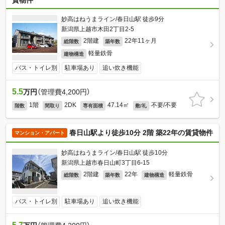
貸物件
妙高はねうまライン/春日山駅 徒歩9分
新潟県上越市木田2丁目2-5
2階建
22年11ヶ月
総階数
築年数
軽量鉄骨
建物構造
バス・トイレ別
駐車場あり
追い炊き機能
5.5
万円
（管理費4,200円）
1階
2DK
47.14㎡
不要/不要
階数
間取り
専有面積
敷/礼
春日山駅より徒歩10分 2階 築22年の賃貸物件
マンション・アパート
妙高はねうまライン/春日山駅 徒歩10分
新潟県上越市春日山町3丁目6-15
2階建
22年
軽量鉄骨
総階数
築年数
建物構造
バス・トイレ別
駐車場あり
追い炊き機能