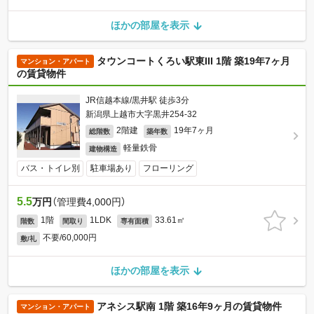
ほかの部屋を表示
タウンコートくろい駅東III 1階 築19年7ヶ月
マンション・アパート
の賃貸物件
JR信越本線/黒井駅 徒歩3分
新潟県上越市大字黒井254-32
2階建
19年7ヶ月
総階数
築年数
軽量鉄骨
建物構造
バス・トイレ別
駐車場あり
フローリング
5.5
万円
（管理費4,000円）
1階
1LDK
33.61㎡
階数
間取り
専有面積
不要/60,000円
敷/礼
ほかの部屋を表示
アネシス駅南 1階 築16年9ヶ月の賃貸物件
マンション・アパート