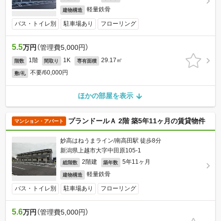
軽量鉄骨
建物構造
バス・トイレ別
駐車場あり
フローリング
5.5
万円
（管理費5,000円）
1階
1K
29.17㎡
階数
間取り
専有面積
不要/60,000円
敷/礼
ほかの部屋を表示
プランドールＡ 2階 築5年11ヶ月の賃貸物件
マンション・アパート
妙高はねうまライン/南高田駅 徒歩8分
新潟県上越市大字中田原105-1
2階建
5年11ヶ月
総階数
築年数
軽量鉄骨
建物構造
バス・トイレ別
駐車場あり
フローリング
5.6
万円
（管理費5,000円）