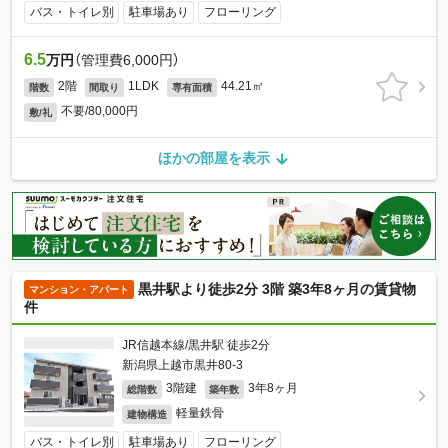
バス・トイレ別
駐車場あり
フローリング
6.5
万円
（管理費6,000円）
2階
1LDK
44.21㎡
階数
間取り
専有面積
不要/80,000円
敷/礼
ほかの部屋を表示
黒井駅より徒歩2分 3階 築3年8ヶ月の賃貸物
マンション・アパート
件
JR信越本線/黒井駅 徒歩2分
新潟県上越市黒井80-3
3階建
3年8ヶ月
総階数
築年数
軽量鉄骨
建物構造
バス・トイレ別
駐車場あり
フローリング