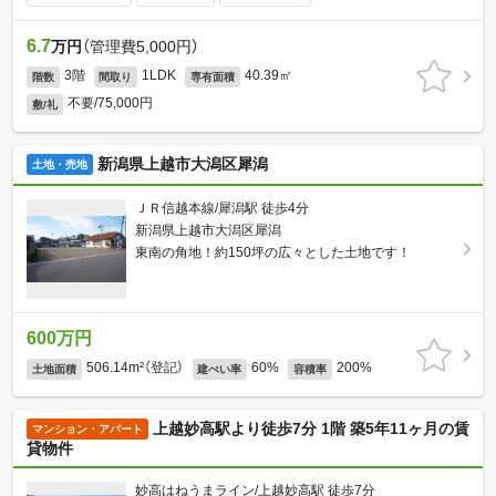
6.7
万円
（管理費5,000円）
3階
1LDK
40.39㎡
階数
間取り
専有面積
不要/75,000円
敷/礼
新潟県上越市大潟区犀潟
土地・売地
ＪＲ信越本線/犀潟駅 徒歩4分
新潟県上越市大潟区犀潟
東南の角地！約150坪の広々とした土地です！
600万円
506.14m²（登記）
60%
200%
土地面積
建ぺい率
容積率
上越妙高駅より徒歩7分 1階 築5年11ヶ月の賃
マンション・アパート
貸物件
妙高はねうまライン/上越妙高駅 徒歩7分