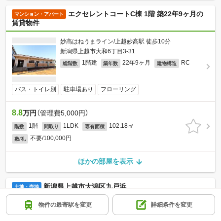
エクセレントコートC棟 1階 築22年9ヶ月の
マンション・アパート
賃貸物件
妙高はねうまライン/上越妙高駅 徒歩10分
新潟県上越市大和6丁目3-31
1階建
22年9ヶ月
RC
総階数
築年数
建物構造
バス・トイレ別
駐車場あり
フローリング
8.8
万円
（管理費5,000円）
1階
1LDK
102.18㎡
階数
間取り
専有面積
不要/100,000円
敷/礼
ほかの部屋を表示
新潟県上越市大潟区九戸浜
土地・売地
物件の最寄駅を変更
詳細条件を変更
ＪＲ信越本線/潟町駅 徒歩10分
新潟県上越市大潟区九戸浜