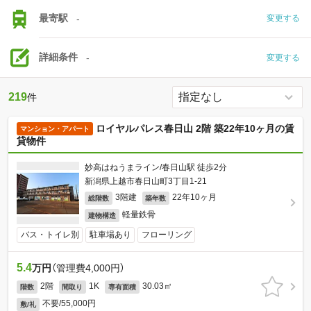
最寄駅
-
変更する
詳細条件
-
変更する
219
件
ロイヤルパレス春日山 2階 築22年10ヶ月の賃
マンション・アパート
貸物件
妙高はねうまライン/春日山駅 徒歩2分
新潟県上越市春日山町3丁目1-21
3階建
22年10ヶ月
総階数
築年数
軽量鉄骨
建物構造
バス・トイレ別
駐車場あり
フローリング
5.4
万円
（管理費4,000円）
2階
1K
30.03㎡
階数
間取り
専有面積
不要/55,000円
敷/礼