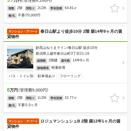
5.7
万円
（管理費4,200円）
2階
2LDK
54.81㎡
階数
間取り
専有面積
不要/70,000円
敷/礼
春日山駅より徒歩10分 2階 築14年9ヶ月の賃
マンション・アパート
貸物件
妙高はねうまライン/春日山駅 徒歩10分
新潟県上越市春日山町3丁目21-19
2階建
14年9ヶ月
総階数
築年数
軽量鉄骨
建物構造
バス・トイレ別
駐車場あり
フローリング
6
万円
（管理費9,000円）
2階
1LDK
32.77㎡
階数
間取り
専有面積
不要/1.0ヶ月
敷/礼
ロジュマンシュシュB 2階 築12年1ヶ月の賃
マンション・アパート
貸物件