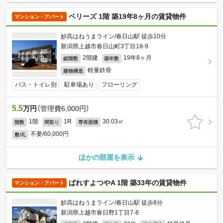
ベリーズ 1階 築19年8ヶ月の賃貸物件
マンション・アパート
妙高はねうまライン/春日山駅 徒歩10分
新潟県上越市春日山町3丁目18-9
2階建
19年8ヶ月
総階数
築年数
軽量鉄骨
建物構造
バス・トイレ別
駐車場あり
フローリング
5.5
万円
（管理費6,000円）
1階
1R
30.03㎡
階数
間取り
専有面積
不要/60,000円
敷/礼
ほかの部屋を表示
ぱれすよつやA 1階 築33年の賃貸物件
マンション・アパート
妙高はねうまライン/春日山駅 徒歩8分
新潟県上越市春日野1丁目7-8