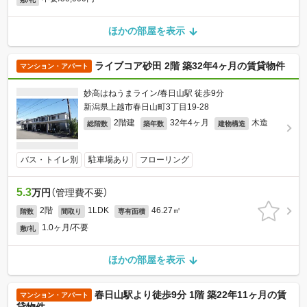
ほかの部屋を表示
ライブコア砂田 2階 築32年4ヶ月の賃貸物件
マンション・アパート
妙高はねうまライン/春日山駅 徒歩9分
新潟県上越市春日山町3丁目19-28
2階建
32年4ヶ月
木造
総階数
築年数
建物構造
バス・トイレ別
駐車場あり
フローリング
5.3
万円
（管理費不要）
2階
1LDK
46.27㎡
階数
間取り
専有面積
1.0ヶ月/不要
敷/礼
ほかの部屋を表示
春日山駅より徒歩9分 1階 築22年11ヶ月の賃
マンション・アパート