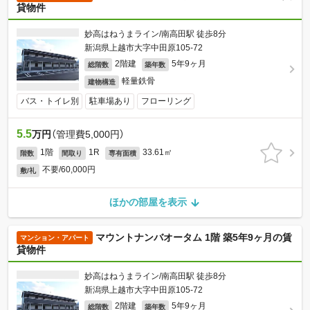
貸物件
妙高はねうまライン/南高田駅 徒歩8分
新潟県上越市大字中田原105-72
2階建
5年9ヶ月
総階数
築年数
軽量鉄骨
建物構造
バス・トイレ別
駐車場あり
フローリング
5.5
万円
（管理費5,000円）
1階
1R
33.61㎡
階数
間取り
専有面積
不要/60,000円
敷/礼
ほかの部屋を表示
マウントナンバオータム 1階 築5年9ヶ月の賃
マンション・アパート
貸物件
妙高はねうまライン/南高田駅 徒歩8分
新潟県上越市大字中田原105-72
2階建
5年9ヶ月
総階数
築年数