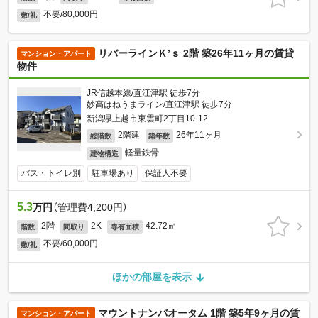
不要/80,000円
敷/礼
リバーラインＫ’ｓ 2階 築26年11ヶ月の賃貸
マンション・アパート
物件
JR信越本線/直江津駅 徒歩7分
妙高はねうまライン/直江津駅 徒歩7分
新潟県上越市東雲町2丁目10-12
2階建
26年11ヶ月
総階数
築年数
軽量鉄骨
建物構造
バス・トイレ別
駐車場あり
保証人不要
5.3
万円
（管理費4,200円）
2階
2K
42.72㎡
階数
間取り
専有面積
不要/60,000円
敷/礼
ほかの部屋を表示
マウントナンバオータム 1階 築5年9ヶ月の賃
マンション・アパート