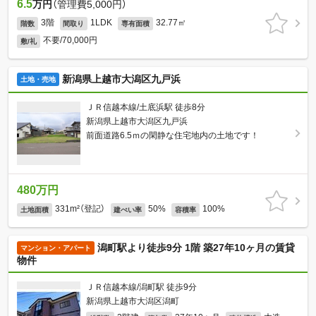
6.5
万円
（管理費5,000円）
3階
1LDK
32.77㎡
階数
間取り
専有面積
不要/70,000円
敷/礼
新潟県上越市大潟区九戸浜
土地・売地
ＪＲ信越本線/土底浜駅 徒歩8分
新潟県上越市大潟区九戸浜
前面道路6.5ｍの閑静な住宅地内の土地です！
480万円
331m²（登記）
50%
100%
土地面積
建ぺい率
容積率
潟町駅より徒歩9分 1階 築27年10ヶ月の賃貸
マンション・アパート
物件
ＪＲ信越本線/潟町駅 徒歩9分
新潟県上越市大潟区潟町