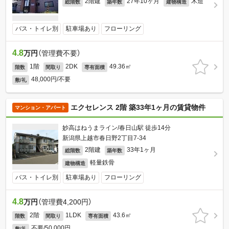
2階建
27年10ヶ月
木造
総階数
築年数
建物構造
バス・トイレ別
駐車場あり
フローリング
4.8
万円
（管理費不要）
1階
2DK
49.36㎡
階数
間取り
専有面積
48,000円/不要
敷/礼
エクセレンス 2階 築33年1ヶ月の賃貸物件
マンション・アパート
妙高はねうまライン/春日山駅 徒歩14分
新潟県上越市春日野2丁目7-34
2階建
33年1ヶ月
総階数
築年数
軽量鉄骨
建物構造
バス・トイレ別
駐車場あり
フローリング
4.8
万円
（管理費4,200円）
2階
1LDK
43.6㎡
階数
間取り
専有面積
不要/50,000円
敷/礼