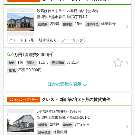
妙高はねうまライン/春日山駅 徒歩6分
新潟県上越市春日山町3丁目4-7
2階建
15年
軽量鉄骨
総階数
築年数
建物構造
バス・トイレ別
駐車場あり
フローリング
6.4
万円
（管理費8,000円）
1階
1LDK
37.21㎡
階数
間取り
専有面積
不要/80,000円
敷/礼
ほかの部屋を表示
クレスト 2階 築7年2ヶ月の賃貸物件
マンション・アパート
JR信越本線/黒井駅 徒歩7分
新潟県上越市頸城区西福島261-1
2階建
7年2ヶ月
総階数
築年数
軽量鉄骨
建物構造