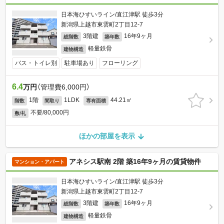
日本海ひすいライン/直江津駅 徒歩3分
新潟県上越市東雲町2丁目12-7
3階建
16年9ヶ月
総階数
築年数
軽量鉄骨
建物構造
バス・トイレ別
駐車場あり
フローリング
6.4
万円
（管理費6,000円）
1階
1LDK
44.21㎡
階数
間取り
専有面積
不要/80,000円
敷/礼
ほかの部屋を表示
アネシス駅南 2階 築16年9ヶ月の賃貸物件
マンション・アパート
日本海ひすいライン/直江津駅 徒歩3分
新潟県上越市東雲町2丁目12-7
3階建
16年9ヶ月
総階数
築年数
軽量鉄骨
建物構造