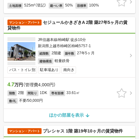
525m²（登記）
50%
100%
土地面積
建ぺい率
容積率
セジュールかきざきA 2階 築27年5ヶ月の賃
マンション・アパート
貸物件
JR信越本線/柿崎駅 徒歩10分
新潟県上越市柿崎区柿崎5757-1
2階建
27年5ヶ月
総階数
築年数
軽量鉄骨
建物構造
バス・トイレ別
駐車場あり
南向き
4.7
万円
（管理費4,000円）
2階
1DK
33.61㎡
階数
間取り
専有面積
不要/50,000円
敷/礼
ほかの部屋を表示
プレシャス 1階 築19年10ヶ月の賃貸物件
マンション・アパート