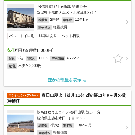
JR信越本線/土底浜駅 徒歩12分
新潟県上越市大潟区下小船津浜876-1
2階建
12年1ヶ月
総階数
築年数
軽量鉄骨
建物構造
バス・トイレ別
駐車場あり
ペット相談
6.4
万円
（管理費8,000円）
2階
1LDK
45.72㎡
階数
間取り
専有面積
不要/80,000円
敷/礼
ほかの部屋を表示
春日山駅より徒歩11分 2階 築11年6ヶ月の賃
マンション・アパート
貸物件
妙高はねうまライン/春日山駅 徒歩11分
新潟県上越市木田1丁目12-25
2階建
11年6ヶ月
総階数
築年数
軽量鉄骨
建物構造