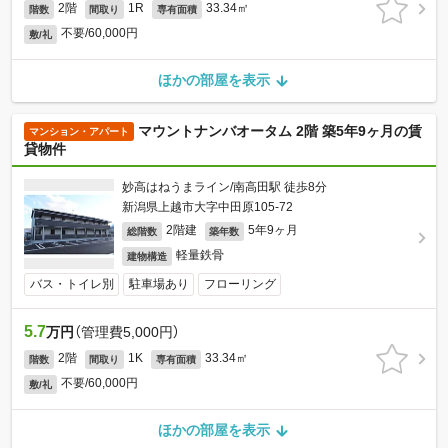
2階
1R
33.34㎡
階数
間取り
専有面積
不要/60,000円
敷/礼
ほかの部屋を表示
マウントナンバオータム 2階 築5年9ヶ月の賃
マンション・アパート
貸物件
妙高はねうまライン/南高田駅 徒歩8分
新潟県上越市大字中田原105-72
2階建
5年9ヶ月
総階数
築年数
軽量鉄骨
建物構造
バス・トイレ別
駐車場あり
フローリング
5.7
万円
（管理費5,000円）
2階
1K
33.34㎡
階数
間取り
専有面積
不要/60,000円
敷/礼
ほかの部屋を表示