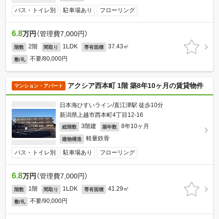
バス・トイレ別
駐車場あり
フローリング
6.8
万円
（管理費7,000円）
2階
1LDK
37.43㎡
階数
間取り
専有面積
不要/80,000円
敷/礼
アクシア西本町 1階 築8年10ヶ月の賃貸物件
マンション・アパート
日本海ひすいライン/直江津駅 徒歩10分
新潟県上越市西本町4丁目12-16
3階建
8年10ヶ月
総階数
築年数
軽量鉄骨
建物構造
バス・トイレ別
駐車場あり
フローリング
6.8
万円
（管理費7,000円）
1階
1LDK
41.29㎡
階数
間取り
専有面積
不要/90,000円
敷/礼