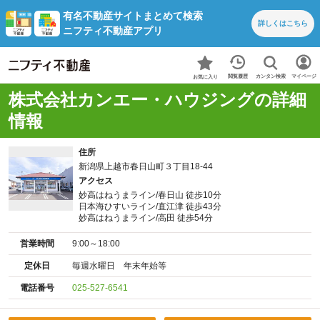
有名不動産サイトまとめて検索
詳しくは
こちら
ニフティ不動産アプリ
カンタン検索
閲覧履歴
マイページ
お気に入り
株式会社カンエー・ハウジングの詳細
情報
住所
新潟県上越市春日山町３丁目18-44
アクセス
妙高はねうまライン/春日山 徒歩10分
日本海ひすいライン/直江津 徒歩43分
妙高はねうまライン/高田 徒歩54分
営業時間
9:00～18:00
定休日
毎週水曜日 年末年始等
電話番号
025-527-6541