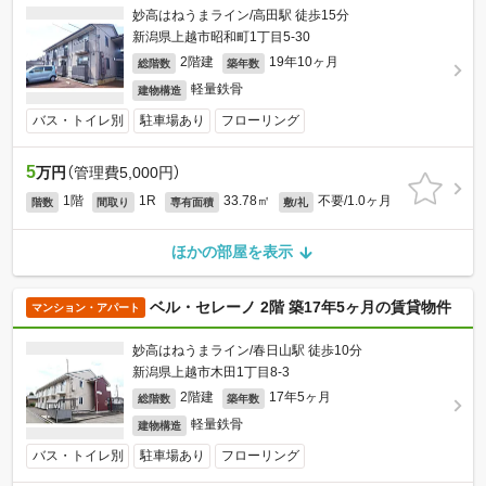
妙高はねうまライン/高田駅 徒歩15分
新潟県上越市昭和町1丁目5-30
2階建
19年10ヶ月
総階数
築年数
軽量鉄骨
建物構造
バス・トイレ別
駐車場あり
フローリング
5
万円
（管理費5,000円）
1階
1R
33.78㎡
不要/1.0ヶ月
階数
間取り
専有面積
敷/礼
ほかの部屋を表示
ベル・セレーノ 2階 築17年5ヶ月の賃貸物件
マンション・アパート
妙高はねうまライン/春日山駅 徒歩10分
新潟県上越市木田1丁目8-3
2階建
17年5ヶ月
総階数
築年数
軽量鉄骨
建物構造
バス・トイレ別
駐車場あり
フローリング