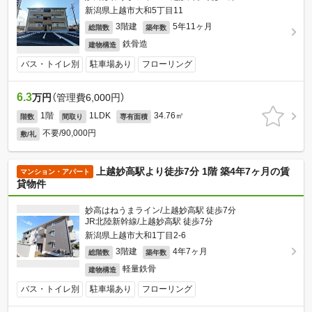
新潟県上越市大和5丁目11
3階建
5年11ヶ月
総階数
築年数
鉄骨造
建物構造
バス・トイレ別
駐車場あり
フローリング
6.3
万円
（管理費6,000円）
1階
1LDK
34.76㎡
階数
間取り
専有面積
不要/90,000円
敷/礼
上越妙高駅より徒歩7分 1階 築4年7ヶ月の賃
マンション・アパート
貸物件
妙高はねうまライン/上越妙高駅 徒歩7分
JR北陸新幹線/上越妙高駅 徒歩7分
新潟県上越市大和1丁目2-6
3階建
4年7ヶ月
総階数
築年数
軽量鉄骨
建物構造
バス・トイレ別
駐車場あり
フローリング