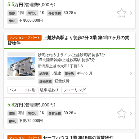
5.5
万円
（管理費5,000円）
1階
1K
30.28㎡
階数
間取り
専有面積
不要/60,000円
敷/礼
上越妙高駅より徒歩7分 3階 築4年7ヶ月の賃
マンション・アパート
貸物件
妙高はねうまライン/上越妙高駅 徒歩7分
JR北陸新幹線/上越妙高駅 徒歩7分
新潟県上越市大和1丁目2-6
3階建
4年7ヶ月
総階数
築年数
軽量鉄骨
建物構造
バス・トイレ別
駐車場あり
フローリング
5.8
万円
（管理費5,000円）
3階
1K
30.28㎡
階数
間取り
専有面積
不要/75,000円
敷/礼
セーフハウス 1階 築15年の賃貸物件
マンション・アパート