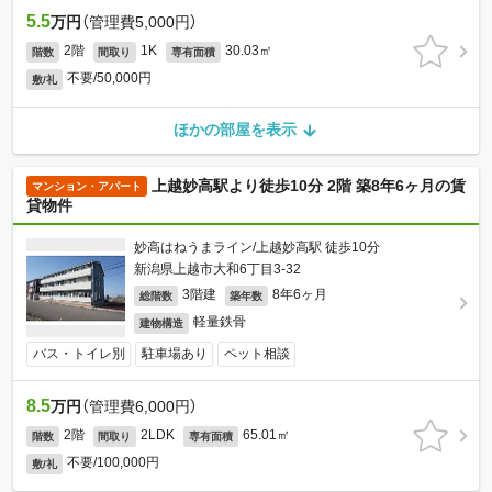
5.5
万円
（管理費5,000円）
2階
1K
30.03㎡
階数
間取り
専有面積
不要/50,000円
敷/礼
ほかの部屋を表示
上越妙高駅より徒歩10分 2階 築8年6ヶ月の賃
マンション・アパート
貸物件
妙高はねうまライン/上越妙高駅 徒歩10分
新潟県上越市大和6丁目3-32
3階建
8年6ヶ月
総階数
築年数
軽量鉄骨
建物構造
バス・トイレ別
駐車場あり
ペット相談
8.5
万円
（管理費6,000円）
2階
2LDK
65.01㎡
階数
間取り
専有面積
不要/100,000円
敷/礼