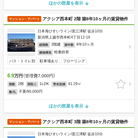
ほかの部屋を表示
アクシア西本町 2階 築8年10ヶ月の賃貸物件
マンション・アパート
日本海ひすいライン/直江津駅 徒歩10分
新潟県上越市西本町4丁目12-16
3階建
8年10ヶ月
総階数
築年数
軽量鉄骨
建物構造
バス・トイレ別
駐車場あり
フローリング
6.9
万円
（管理費7,000円）
2階
1LDK
41.29㎡
階数
間取り
専有面積
不要/90,000円
敷/礼
ほかの部屋を表示
アクシア西本町 3階 築8年10ヶ月の賃貸物件
マンション・アパート
日本海ひすいライン/直江津駅 徒歩10分