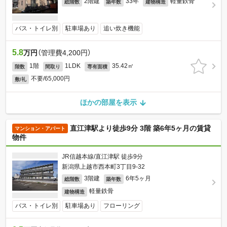
2階建
33年
軽量鉄骨
総階数
築年数
建物構造
バス・トイレ別
駐車場あり
追い炊き機能
5.8
万円
（管理費4,200円）
1階
1LDK
35.42㎡
階数
間取り
専有面積
不要/65,000円
敷/礼
ほかの部屋を表示
直江津駅より徒歩9分 3階 築6年5ヶ月の賃貸
マンション・アパート
物件
JR信越本線/直江津駅 徒歩9分
新潟県上越市西本町3丁目9-32
3階建
6年5ヶ月
総階数
築年数
軽量鉄骨
建物構造
バス・トイレ別
駐車場あり
フローリング