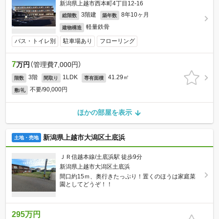
新潟県上越市西本町4丁目12-16
3階建
8年10ヶ月
総階数
築年数
軽量鉄骨
建物構造
バス・トイレ別
駐車場あり
フローリング
7
万円
（管理費7,000円）
3階
1LDK
41.29㎡
階数
間取り
専有面積
不要/90,000円
敷/礼
ほかの部屋を表示
新潟県上越市大潟区土底浜
土地・売地
ＪＲ信越本線/土底浜駅 徒歩9分
新潟県上越市大潟区土底浜
間口約15ｍ、奥行きたっぷり！置くのほうは家庭菜
園としてどうぞ！！
295万円