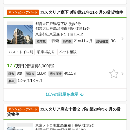
カスタリア森下 8階 築21年11ヶ月の賃貸物件
マンション・アパート
都営大江戸線/森下駅 徒歩2分
都営大江戸線/清澄白河駅 徒歩12分
東京都江東区森下１丁目16-12
11階建
21年11ヶ月
RC
総階数
築年数
建物構造
バス・トイレ別
駐車場あり
ペット相談
17.7
万円
（管理費8,000円）
8階
1LDK
40.11㎡
階数
間取り
専有面積
1.0ヶ月/1.0ヶ月
敷/礼
ほかの部屋を表示
カスタリア麻布十番２ 7階 築20年5ヶ月の賃
マンション・アパート
貸物件
東京メトロ南北線/麻布十番駅 徒歩2分