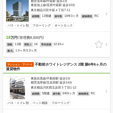
都営浅草線/中延駅 徒歩1分
東急池上線/荏原中延駅 徒歩10分
東京都品川区中延４丁目7-11
12階建
18年3ヶ月
RC
総階数
築年数
建物構造
バス・トイレ別
フローリング
オートロック
18
万円
（管理費8,000円）
11階
1K
32.63㎡
階数
間取り
専有面積
1.0ヶ月/1.0ヶ月
敷/礼
不動前ホワイトレジデンス 2階 築6年6ヶ月の
マンション・アパート
賃貸物件
東急目黒線/不動前駅 徒歩2分
都営浅草線/五反田駅 徒歩14分
東京都品川区西五反田５丁目1-12
5階建
6年6ヶ月
RC
総階数
築年数
建物構造
バス・トイレ別
ペット相談
フローリング