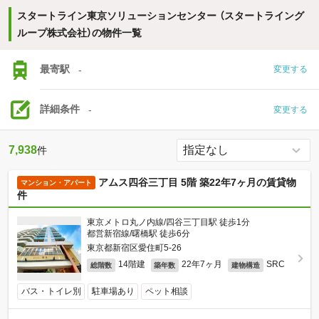
スタートライン東京ソリューションセンター （スタートライング
ループ株式会社）の物件一覧
最寄駅
-
変更する
詳細条件
-
変更する
7,938
件
アムス四谷三丁目 5階 築22年7ヶ月の賃貸物
マンション・アパート
件
東京メトロ丸ノ内線/四谷三丁目駅 徒歩1分
都営新宿線/曙橋駅 徒歩6分
東京都新宿区愛住町5-26
14階建
22年7ヶ月
SRC
総階数
築年数
建物構造
バス・トイレ別
駐車場あり
ペット相談