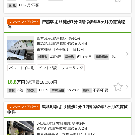
1.0ヶ月/不要
敷/礼
戸越駅より徒歩1分 3階 築9年9ヶ月の賃貸物
マンション・アパート
件
都営浅草線/戸越駅 徒歩1分
東急池上線/戸越銀座駅 徒歩4分
東京都品川区平塚１丁目13-4
13階建
9年9ヶ月
RC
総階数
築年数
建物構造
バス・トイレ別
ペット相談
フローリング
18.8
万円
（管理費15,000円）
3階
1LDK
36.28㎡
不要/不要
階数
間取り
専有面積
敷/礼
馬喰町駅より徒歩2分 12階 築2年2ヶ月の賃貸
マンション・アパート
物件
JR総武本線/馬喰町駅 徒歩2分
都営新宿線/馬喰横山駅 徒歩2分
東京都中央区日本橋馬喰町１丁目6-5