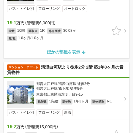
バス・トイレ別
フローリング
オートロック
19.1
万円
（管理費6,000円）
10階
1R
30.08㎡
階数
間取り
専有面積
1.0ヶ月/1.0ヶ月
敷/礼
ほかの部屋を表示
清澄白河駅より徒歩2分 2階 築1年3ヶ月の賃
マンション・アパート
貸物件
都営大江戸線/清澄白河駅 徒歩2分
都営大江戸線/森下駅 徒歩8分
東京都江東区清澄３丁目9-15
5階建
1年3ヶ月
RC
総階数
築年数
建物構造
バス・トイレ別
フローリング
新着
19.2
万円
（管理費15,000円）