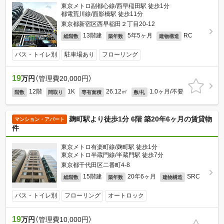
東京メトロ副都心線/西早稲田駅 徒歩1分
都電荒川線/面影橋駅 徒歩11分
東京都新宿区西早稲田２丁目20-12
13階建
5年5ヶ月
RC
総階数
築年数
建物構造
バス・トイレ別
駐車場あり
フローリング
19
万円
（管理費20,000円）
12階
1K
26.12㎡
1.0ヶ月/不要
階数
間取り
専有面積
敷/礼
麹町駅より徒歩1分 6階 築20年6ヶ月の賃貸物
マンション・アパート
件
東京メトロ有楽町線/麹町駅 徒歩1分
東京メトロ半蔵門線/半蔵門駅 徒歩7分
東京都千代田区二番町4-8
15階建
20年6ヶ月
SRC
総階数
築年数
建物構造
バス・トイレ別
フローリング
オートロック
19
万円
（管理費10,000円）