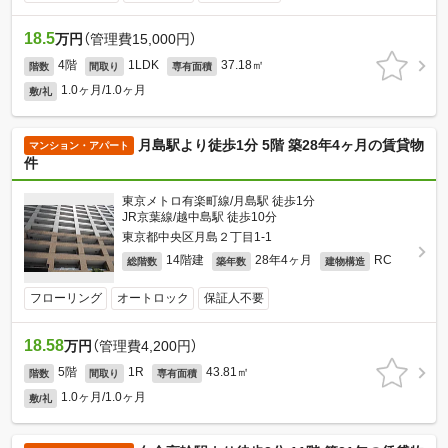
18.5
万円
（管理費15,000円）
4階
1LDK
37.18㎡
階数
間取り
専有面積
1.0ヶ月/1.0ヶ月
敷/礼
月島駅より徒歩1分 5階 築28年4ヶ月の賃貸物
マンション・アパート
件
東京メトロ有楽町線/月島駅 徒歩1分
JR京葉線/越中島駅 徒歩10分
東京都中央区月島２丁目1-1
14階建
28年4ヶ月
RC
総階数
築年数
建物構造
フローリング
オートロック
保証人不要
18.58
万円
（管理費4,200円）
5階
1R
43.81㎡
階数
間取り
専有面積
1.0ヶ月/1.0ヶ月
敷/礼