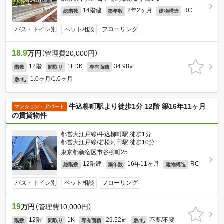
14階建
2年2ヶ月
RC
総階数
築年数
建物構造
バス・トイレ別
ペット相談
フローリング
18.9
万円
（管理費20,000円）
12階
1LDK
34.98㎡
階数
間取り
専有面積
1.0ヶ月/1.0ヶ月
敷/礼
牛込柳町駅より徒歩1分 12階 築16年11ヶ月
マンション・アパート
の賃貸物件
都営大江戸線/牛込柳町駅 徒歩1分
都営大江戸線/若松河田駅 徒歩10分
東京都新宿区市谷柳町25
12階建
16年11ヶ月
RC
総階数
築年数
建物構造
バス・トイレ別
ペット相談
フローリング
19
万円
（管理費10,000円）
12階
1K
29.52㎡
不要/不要
階数
間取り
専有面積
敷/礼