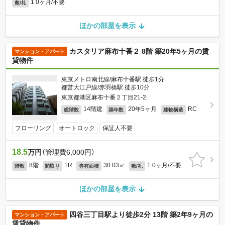
1.0ヶ月/不要
敷/礼
ほかの部屋を表示
カスタリア麻布十番２ 8階 築20年5ヶ月の賃
マンション・アパート
貸物件
東京メトロ南北線/麻布十番駅 徒歩1分
都営大江戸線/赤羽橋駅 徒歩10分
東京都港区麻布十番２丁目21-2
14階建
20年5ヶ月
RC
総階数
築年数
建物構造
フローリング
オートロック
保証人不要
18.5
万円
（管理費6,000円）
8階
1R
30.03㎡
1.0ヶ月/不要
階数
間取り
専有面積
敷/礼
ほかの部屋を表示
四谷三丁目駅より徒歩2分 13階 築2年9ヶ月の
マンション・アパート
賃貸物件