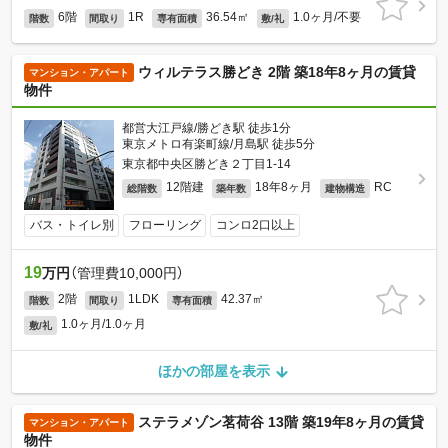
6階
1R
36.54㎡
1.0ヶ月/不要
階数
間取り
専有面積
敷/礼
ウィルテラス勝どき 2階 築18年8ヶ月の賃貸
マンション・アパート
物件
都営大江戸線/勝どき駅 徒歩1分
東京メトロ有楽町線/月島駅 徒歩5分
東京都中央区勝どき２丁目1-14
12階建
18年8ヶ月
RC
総階数
築年数
建物構造
バス・トイレ別
フローリング
コンロ2口以上
19
万円
（管理費10,000円）
2階
1LDK
42.37㎡
階数
間取り
専有面積
1.0ヶ月/1.0ヶ月
敷/礼
ほかの部屋を表示
ステラメゾン茗荷谷 13階 築19年8ヶ月の賃貸
マンション・アパート
物件