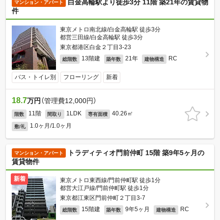
白金高輪駅より徒歩3分 11階 築21年の賃貸物
マンション・アパート
件
東京メトロ南北線/白金高輪駅 徒歩3分
都営三田線/白金高輪駅 徒歩3分
東京都港区白金２丁目3-23
13階建
21年
RC
総階数
築年数
建物構造
バス・トイレ別
フローリング
新着
18.7
万円
（管理費12,000円）
11階
1LDK
40.26㎡
階数
間取り
専有面積
1.0ヶ月/1.0ヶ月
敷/礼
トラディティオ門前仲町 15階 築9年5ヶ月の
マンション・アパート
賃貸物件
新着
東京メトロ東西線/門前仲町駅 徒歩1分
都営大江戸線/門前仲町駅 徒歩1分
東京都江東区門前仲町２丁目3-7
15階建
9年5ヶ月
RC
総階数
築年数
建物構造