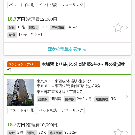
バス・トイレ別
ペット相談
フローリング
18.7
万円
（管理費12,000円）
15階
1DK
34.6㎡
階数
間取り
専有面積
1.0ヶ月/1.0ヶ月
敷/礼
ほかの部屋を表示
木場駅より徒歩3分 2階 築2年3ヶ月の賃貸物
マンション・アパート
件
東京メトロ東西線/木場駅 徒歩3分
東京メトロ東西線/門前仲町駅 徒歩13分
東京都江東区木場５丁目4-7
15階建
2年3ヶ月
RC
総階数
築年数
建物構造
バス・トイレ別
ペット相談
フローリング
18.7
万円
（管理費10,000円）
2階
2DK
36.92㎡
階数
間取り
専有面積