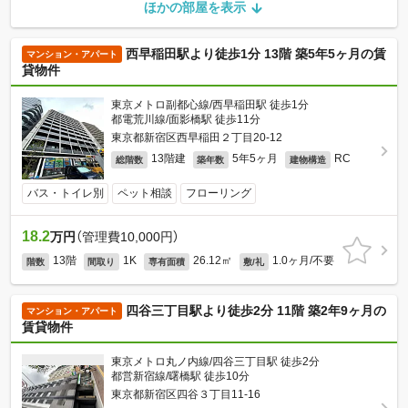
ほかの部屋を表示
西早稲田駅より徒歩1分 13階 築5年5ヶ月の賃
マンション・アパート
貸物件
東京メトロ副都心線/西早稲田駅 徒歩1分
都電荒川線/面影橋駅 徒歩11分
東京都新宿区西早稲田２丁目20-12
13階建
5年5ヶ月
RC
総階数
築年数
建物構造
バス・トイレ別
ペット相談
フローリング
18.2
万円
（管理費10,000円）
13階
1K
26.12㎡
1.0ヶ月/不要
階数
間取り
専有面積
敷/礼
四谷三丁目駅より徒歩2分 11階 築2年9ヶ月の
マンション・アパート
賃貸物件
東京メトロ丸ノ内線/四谷三丁目駅 徒歩2分
都営新宿線/曙橋駅 徒歩10分
東京都新宿区四谷３丁目11-16