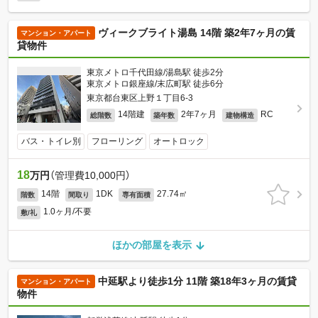
ヴィークブライト湯島 14階 築2年7ヶ月の賃
マンション・アパート
貸物件
東京メトロ千代田線/湯島駅 徒歩2分
東京メトロ銀座線/末広町駅 徒歩6分
東京都台東区上野１丁目6-3
14階建
2年7ヶ月
RC
総階数
築年数
建物構造
バス・トイレ別
フローリング
オートロック
18
万円
（管理費10,000円）
14階
1DK
27.74㎡
階数
間取り
専有面積
1.0ヶ月/不要
敷/礼
ほかの部屋を表示
中延駅より徒歩1分 11階 築18年3ヶ月の賃貸
マンション・アパート
物件