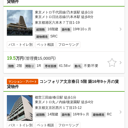
貸物件
東京メトロ千代田線/乃木坂駅 徒歩1分
東京メトロ日比谷線/六本木駅 徒歩8分
東京都港区六本木７丁目1-19
16階建
19年10ヶ月
総階数
築年数
SRC
建物構造
バス・トイレ別
ペット相談
フローリング
19.5
万円
（管理費15,000円）
2階
1R
41.58㎡
不要/不要
階数
間取り
専有面積
敷/礼
コンフォリア文京春日 5階 築16年9ヶ月の賃
マンション・アパート
貸物件
都営三田線/春日駅 徒歩1分
東京メトロ丸ノ内線/後楽園駅 徒歩4分
東京都文京区西片１丁目15-12
14階建
16年9ヶ月
RC
総階数
築年数
建物構造
バス・トイレ別
ペット相談
フローリング