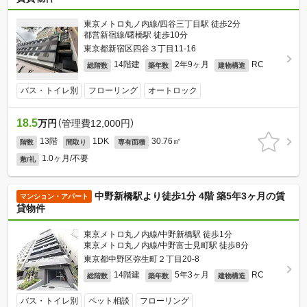
東京メトロ丸ノ内線/四谷三丁目駅 徒歩2分
都営新宿線/曙橋駅 徒歩10分
東京都新宿区四谷３丁目11-16
14階建
2年9ヶ月
RC
総階数
築年数
建物構造
バス・トイレ別
フローリング
オートロック
18.5
万円
（管理費12,000円）
13階
1DK
30.76㎡
階数
間取り
専有面積
1.0ヶ月/不要
敷/礼
中野新橋駅より徒歩1分 4階 築5年3ヶ月の賃
マンション・アパート
貸物件
東京メトロ丸ノ内線/中野新橋駅 徒歩1分
東京メトロ丸ノ内線/中野富士見町駅 徒歩8分
東京都中野区弥生町２丁目20-8
14階建
5年3ヶ月
RC
総階数
築年数
建物構造
バス・トイレ別
ペット相談
フローリング