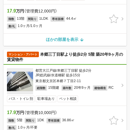
17.9
万円
（管理費12,000円）
13階
1LDK
44.4㎡
階数
間取り
専有面積
1.0ヶ月/1.0ヶ月
敷/礼
ほかの部屋を表示
本郷三丁目駅より徒歩2分 5階 築20年9ヶ月の
マンション・アパート
賃貸物件
都営大江戸線/本郷三丁目駅 徒歩2分
JR総武線/水道橋駅 徒歩15分
東京都文京区本郷７丁目2-11
15階建
20年9ヶ月
RC
総階数
築年数
建物構造
バス・トイレ別
駐車場あり
ペット相談
17.9
万円
（管理費10,000円）
5階
1DK
36.86㎡
階数
間取り
専有面積
1.0ヶ月/不要
敷/礼