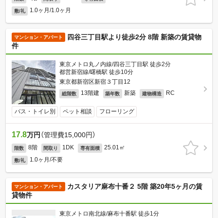
1.0ヶ月/1.0ヶ月
敷/礼
四谷三丁目駅より徒歩2分 8階 新築の賃貸物
マンション・アパート
件
東京メトロ丸ノ内線/四谷三丁目駅 徒歩2分
都営新宿線/曙橋駅 徒歩10分
東京都新宿区新宿３丁目12
13階建
新築
RC
総階数
築年数
建物構造
バス・トイレ別
ペット相談
フローリング
17.8
万円
（管理費15,000円）
8階
1DK
25.01㎡
階数
間取り
専有面積
1.0ヶ月/不要
敷/礼
カスタリア麻布十番２ 5階 築20年5ヶ月の賃
マンション・アパート
貸物件
東京メトロ南北線/麻布十番駅 徒歩1分