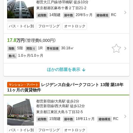
都営大江戸線/赤羽橋駅 徒歩10分
東京都港区麻布十番２丁目21-2
14階建
20年5ヶ月
RC
総階数
築年数
建物構造
バス・トイレ別
フローリング
オートロック
17.8
万円
（管理費6,000円）
5階
1R
30.18㎡
階数
間取り
専有面積
1.0ヶ月/1.0ヶ月
敷/礼
ほかの部屋を表示
レジデンス白金パークフロント 13階 築18年
マンション・アパート
11ヶ月の賃貸物件
都営新宿線/大島駅 徒歩2分
都営新宿線/西大島駅 徒歩12分
東京都江東区大島５丁目32-5
15階建
18年11ヶ月
RC
総階数
築年数
建物構造
バス・トイレ別
フローリング
オートロック