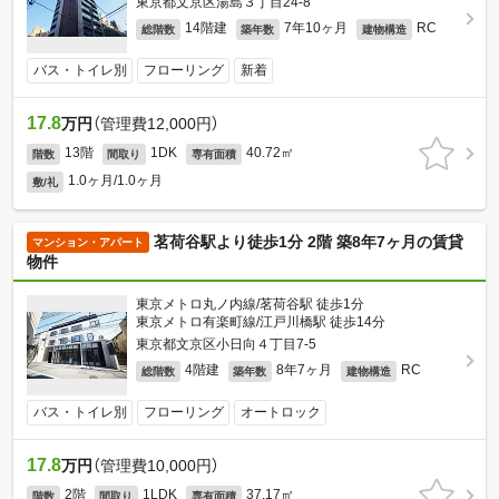
東京都文京区湯島３丁目24-8
14階建
7年10ヶ月
RC
総階数
築年数
建物構造
バス・トイレ別
フローリング
新着
17.8
万円
（管理費12,000円）
13階
1DK
40.72㎡
階数
間取り
専有面積
1.0ヶ月/1.0ヶ月
敷/礼
茗荷谷駅より徒歩1分 2階 築8年7ヶ月の賃貸
マンション・アパート
物件
東京メトロ丸ノ内線/茗荷谷駅 徒歩1分
東京メトロ有楽町線/江戸川橋駅 徒歩14分
東京都文京区小日向４丁目7-5
4階建
8年7ヶ月
RC
総階数
築年数
建物構造
バス・トイレ別
フローリング
オートロック
17.8
万円
（管理費10,000円）
2階
1LDK
37.17㎡
階数
間取り
専有面積