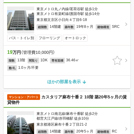
東京メトロ丸ノ内線/茗荷谷駅 徒歩1分
東京メトロ有楽町線/護国寺駅 徒歩14分
東京都文京区小日向４丁目6-18
14階建
19年8ヶ月
SRC
総階数
築年数
建物構造
バス・トイレ別
フローリング
オートロック
19
万円
（管理費10,000円）
13階
1DK
36.46㎡
階数
間取り
専有面積
1.0ヶ月/不要
敷/礼
ほかの部屋を表示
カスタリア麻布十番２ 10階 築20年5ヶ月の賃
マンション・アパート
貸物件
東京メトロ南北線/麻布十番駅 徒歩2分
都営大江戸線/赤羽橋駅 徒歩10分
東京都港区麻布十番２丁目21-2
14階建
20年5ヶ月
RC
総階数
築年数
建物構造