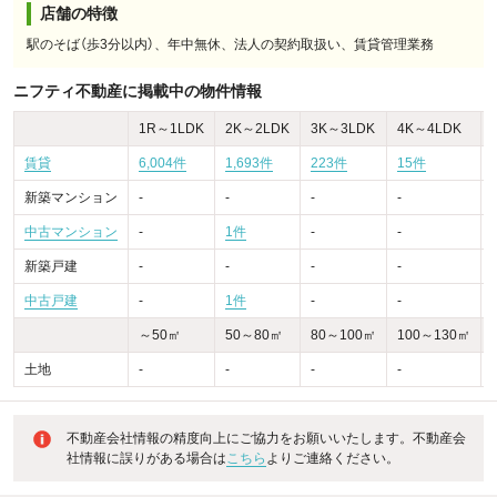
店舗の特徴
駅のそば（歩3分以内）、年中無休、法人の契約取扱い、賃貸管理業務
ニフティ不動産に掲載中の物件情報
1R～1LDK
2K～2LDK
3K～3LDK
4K～4LDK
賃貸
6,004件
1,693件
223件
15件
-
新築マンション
-
-
-
-
-
中古マンション
-
1件
-
-
-
新築戸建
-
-
-
-
-
中古戸建
-
1件
-
-
～50㎡
50～80㎡
80～100㎡
100～130㎡
土地
-
-
-
-
-
不動産会社情報の精度向上にご協力をお願いいたします。不動産会
社情報に誤りがある場合は
こちら
よりご連絡ください。