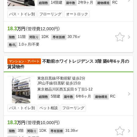
14階建
2年9ヶ月
RC
総階数
築年数
建物構造
バス・トイレ別
フローリング
オートロック
18.3
万円
（管理費12,000円）
11階
1DK
30.76㎡
階数
間取り
専有面積
1.0ヶ月/不要
敷/礼
不動前ホワイトレジデンス 3階 築6年6ヶ月の
マンション・アパート
賃貸物件
東急目黒線/不動前駅 徒歩2分
JR山手線/目黒駅 徒歩15分
東京都品川区西五反田５丁目1-12
5階建
6年6ヶ月
RC
総階数
築年数
建物構造
バス・トイレ別
ペット相談
フローリング
18.3
万円
（管理費10,000円）
3階
1DK
31.39㎡
階数
間取り
専有面積