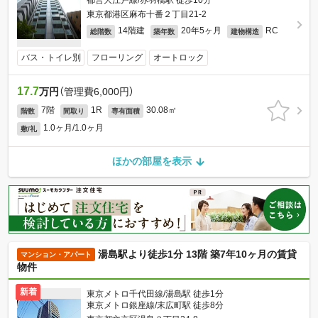
都営大江戸線/赤羽橋駅 徒歩10分
東京都港区麻布十番２丁目21-2
14階建
20年5ヶ月
RC
総階数
築年数
建物構造
バス・トイレ別
フローリング
オートロック
17.7
万円
（管理費6,000円）
7階
1R
30.08㎡
階数
間取り
専有面積
1.0ヶ月/1.0ヶ月
敷/礼
ほかの部屋を表示
湯島駅より徒歩1分 13階 築7年10ヶ月の賃貸
マンション・アパート
物件
新着
東京メトロ千代田線/湯島駅 徒歩1分
東京メトロ銀座線/末広町駅 徒歩8分