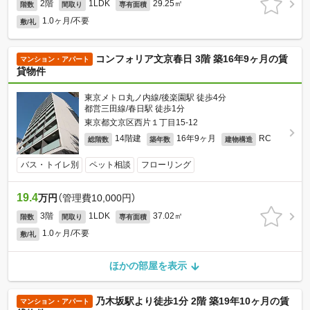
2階
1LDK
29.25㎡
階数
間取り
専有面積
1.0ヶ月/不要
敷/礼
コンフォリア文京春日 3階 築16年9ヶ月の賃
マンション・アパート
貸物件
東京メトロ丸ノ内線/後楽園駅 徒歩4分
都営三田線/春日駅 徒歩1分
東京都文京区西片１丁目15-12
14階建
16年9ヶ月
RC
総階数
築年数
建物構造
バス・トイレ別
ペット相談
フローリング
19.4
万円
（管理費10,000円）
3階
1LDK
37.02㎡
階数
間取り
専有面積
1.0ヶ月/不要
敷/礼
ほかの部屋を表示
乃木坂駅より徒歩1分 2階 築19年10ヶ月の賃
マンション・アパート