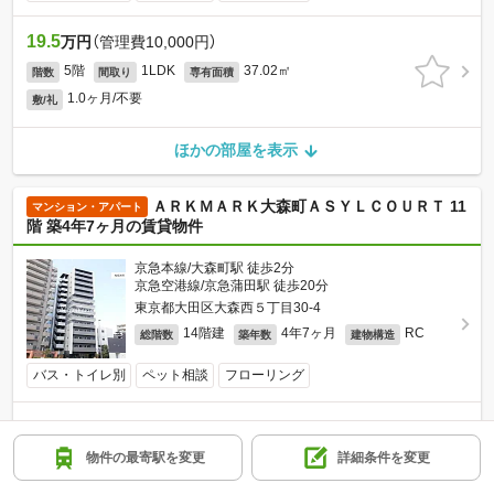
19.5
万円
（管理費10,000円）
5階
1LDK
37.02㎡
階数
間取り
専有面積
1.0ヶ月/不要
敷/礼
ほかの部屋を表示
ＡＲＫＭＡＲＫ大森町ＡＳＹＬＣＯＵＲＴ 11
マンション・アパート
階 築4年7ヶ月の賃貸物件
京急本線/大森町駅 徒歩2分
京急空港線/京急蒲田駅 徒歩20分
東京都大田区大森西５丁目30-4
14階建
4年7ヶ月
RC
総階数
築年数
建物構造
バス・トイレ別
ペット相談
フローリング
19.7
万円
（管理費15,000円）
11階
1LDK
41.04㎡
不要/不要
物件の最寄駅を変更
詳細条件を変更
階数
間取り
専有面積
敷/礼