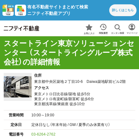
有名不動産サイトまとめて検索
詳しくは
こちら
ニフティ不動産アプリ
カンタン検索
閲覧履歴
マイページ
お気に入り
スタートライン東京ソリューションセ
ンター （スタートライングループ株式
会社）の詳細情報
住所
東京都中央区築地２丁目10-6 Daiwa築地駅前ビル2階
アクセス
東京メトロ日比谷線/築地 徒歩5分
東京メトロ有楽町線/新富町 徒歩6分
東京都浅草線/東銀座 徒歩10分
営業時間
10:00～19:00
定休日
定休日なし（年末年始 / GW / 夏季のみ休業有り）
電話番号
03-6264-2762