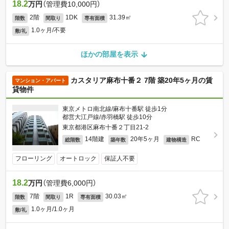
18.2
万円
（管理費10,000円）
2階
1DK
31.39㎡
階数
間取り
専有面積
1.0ヶ月/不要
敷/礼
ほかの部屋を表示
カスタリア麻布十番２ 7階 築20年5ヶ月の賃
マンション・アパート
貸物件
東京メトロ南北線/麻布十番駅 徒歩1分
都営大江戸線/赤羽橋駅 徒歩10分
東京都港区麻布十番２丁目21-2
14階建
20年5ヶ月
RC
総階数
築年数
建物構造
フローリング
オートロック
保証人不要
18.2
万円
（管理費6,000円）
7階
1R
30.03㎡
階数
間取り
専有面積
1.0ヶ月/1.0ヶ月
敷/礼