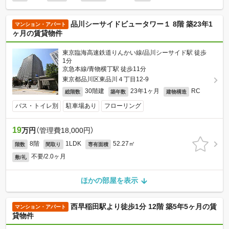
品川シーサイドビュータワー１ 8階 築23年1
マンション・アパート
ヶ月の賃貸物件
東京臨海高速鉄道りんかい線/品川シーサイド駅 徒歩
1分
京急本線/青物横丁駅 徒歩11分
東京都品川区東品川４丁目12-9
30階建
23年1ヶ月
RC
総階数
築年数
建物構造
バス・トイレ別
駐車場あり
フローリング
19
万円
（管理費18,000円）
8階
1LDK
52.27㎡
階数
間取り
専有面積
不要/2.0ヶ月
敷/礼
ほかの部屋を表示
西早稲田駅より徒歩1分 12階 築5年5ヶ月の賃
マンション・アパート
貸物件