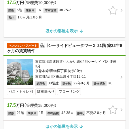
17.5
万円
（管理費10,000円）
5階
1K
38.75㎡
階数
間取り
専有面積
1.0ヶ月/1.0ヶ月
敷/礼
ほかの部屋を表示
品川シーサイドビュータワー２ 21階 築22年9
マンション・アパート
ヶ月の賃貸物件
東京臨海高速鉄道りんかい線/品川シーサイド駅 徒歩
3分
京急本線/青物横丁駅 徒歩10分
東京都品川区東品川４丁目12-11
30階建
22年9ヶ月
RC
総階数
築年数
建物構造
バス・トイレ別
駐車場あり
フローリング
17.5
万円
（管理費15,000円）
21階
1R
42.38㎡
不要/2.0ヶ月
階数
間取り
専有面積
敷/礼
ほかの部屋を表示