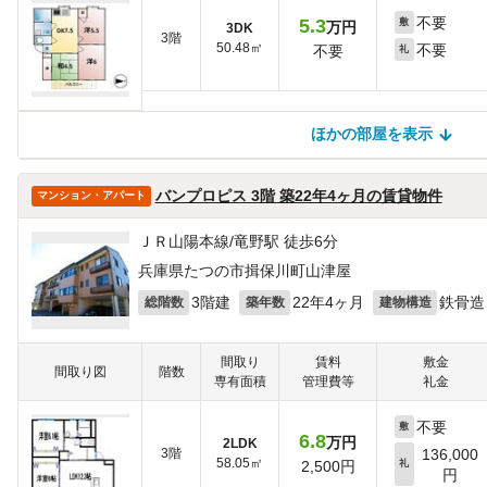
不要
5.3
敷
万円
3DK
3階
50.48㎡
不要
不要
礼
ほかの部屋を表示
ほかの部屋を検索中…
ほかの部屋は見つかりませんでした
バンプロピス 3階 築22年4ヶ月の賃貸物件
マンション・アパート
ＪＲ山陽本線/竜野駅 徒歩6分
兵庫県たつの市揖保川町山津屋
3階建
22年4ヶ月
鉄骨造
総階数
築年数
建物構造
間取り
賃料
敷金
間取り図
階数
専有面積
管理費等
礼金
不要
敷
6.8
万円
2LDK
3階
136,000
58.05㎡
2,500円
礼
円