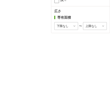
5K～
広さ
専有面積
〜