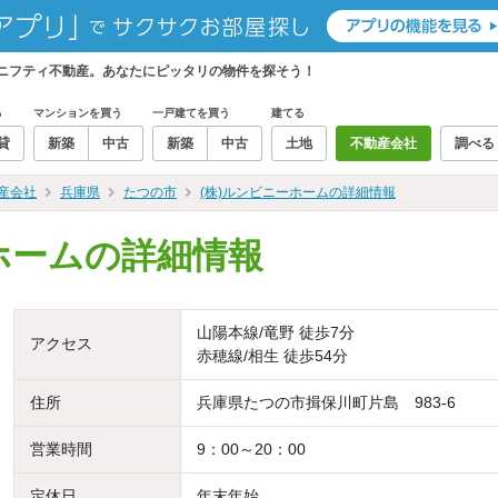
らニフティ不動産。あなたにピッタリの物件を探そう！
る
マンションを買う
一戸建てを買う
建てる
貸
新築
中古
新築
中古
土地
不動産会社
調べる
産会社
兵庫県
たつの市
(株)ルンビニーホームの詳細情報
ホームの詳細情報
山陽本線/竜野 徒歩7分
アクセス
赤穂線/相生 徒歩54分
住所
兵庫県たつの市揖保川町片島 983-6
営業時間
9：00～20：00
定休日
年末年始