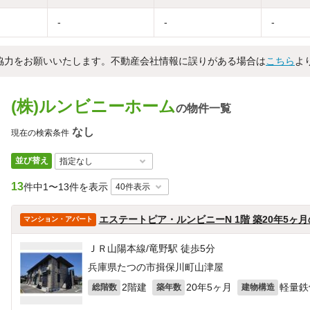
-
-
-
協力をお願いいたします。不動産会社情報に誤りがある場合は
こちら
よ
(株)ルンビニーホーム
の物件一覧
なし
現在の検索条件
並び替え
13
件中
1〜13件を表示
エステートピア・ルンビニーN 1階 築20年5ヶ
マンション・アパート
ＪＲ山陽本線/竜野駅 徒歩5分
兵庫県たつの市揖保川町山津屋
2階建
20年5ヶ月
軽量鉄
総階数
築年数
建物構造