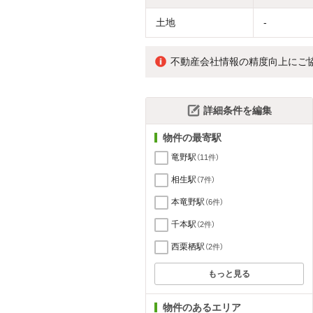
土地
-
不動産会社情報の精度向上にご
詳細条件を編集
物件の最寄駅
竜野駅
（11件）
相生駅
（7件）
本竜野駅
（6件）
千本駅
（2件）
西栗栖駅
（2件）
もっと見る
物件のあるエリア