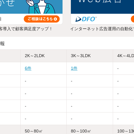
客導入で顧客満足度アップ！
インターネット広告運用の自動化
報
2K～2LDK
3K～3LDK
4K～4L
6件
1件
-
-
-
-
-
-
-
-
-
-
-
-
-
50～80㎡
80～100㎡
100～1