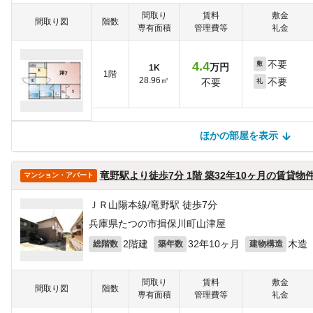
間取り
賃料
敷金
間取り図
階数
専有面積
管理費等
礼金
不要
4.4
敷
万円
1K
1階
28.96㎡
不要
不要
礼
ほかの部屋を表示
ほかの部屋を検索中…
ほかの部屋は見つかりませんでした
竜野駅より徒歩7分 1階 築32年10ヶ月の賃貸物
マンション・アパート
ＪＲ山陽本線/竜野駅 徒歩7分
兵庫県たつの市揖保川町山津屋
2階建
32年10ヶ月
木造
総階数
築年数
建物構造
間取り
賃料
敷金
間取り図
階数
専有面積
管理費等
礼金