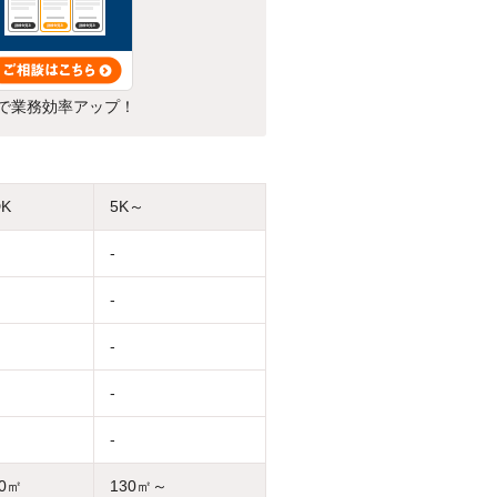
で業務効率アップ！
DK
5K～
-
-
-
-
-
30㎡
130㎡～