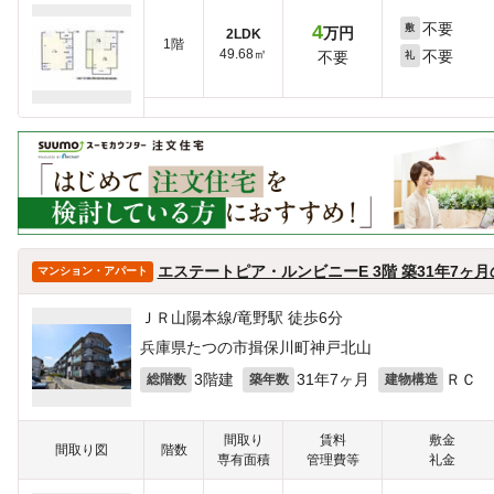
不要
4
敷
万円
2LDK
1階
49.68㎡
不要
不要
礼
エステートピア・ルンビニーE 3階 築31年7ヶ
マンション・アパート
ＪＲ山陽本線/竜野駅 徒歩6分
兵庫県たつの市揖保川町神戸北山
3階建
31年7ヶ月
ＲＣ
総階数
築年数
建物構造
間取り
賃料
敷金
間取り図
階数
専有面積
管理費等
礼金