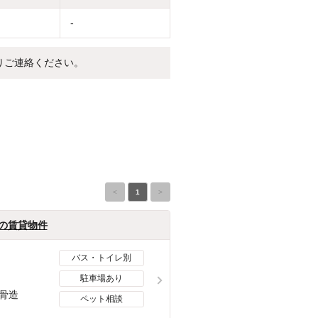
-
りご連絡ください。
<
1
>
月の賃貸物件
バス・トイレ別
駐車場あり
骨造
ペット相談