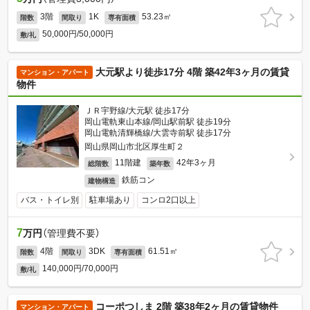
3階
1K
53.23㎡
階数
間取り
専有面積
50,000円/50,000円
敷/礼
大元駅より徒歩17分 4階 築42年3ヶ月の賃貸
マンション・アパート
物件
ＪＲ宇野線/大元駅 徒歩17分
岡山電軌東山本線/岡山駅前駅 徒歩19分
岡山電軌清輝橋線/大雲寺前駅 徒歩17分
岡山県岡山市北区厚生町２
11階建
42年3ヶ月
総階数
築年数
鉄筋コン
建物構造
バス・トイレ別
駐車場あり
コンロ2口以上
7
万円
（管理費不要）
4階
3DK
61.51㎡
階数
間取り
専有面積
140,000円/70,000円
敷/礼
コーポつしま 2階 築38年2ヶ月の賃貸物件
マンション・アパート