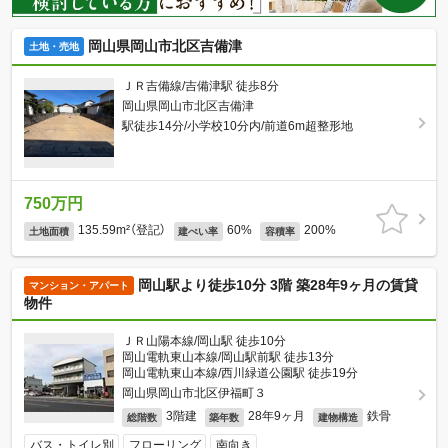
岡山県岡山市北区吉備津
土地・売地
ＪＲ吉備線/吉備津駅 徒歩8分
岡山県岡山市北区吉備津
駅徒歩14分/小学校10分内/前道6m超整形地
750万円
135.59m²（登記）
60%
200%
土地面積
建ぺい率
容積率
岡山駅より徒歩10分 3階 築28年9ヶ月の賃貸
マンション・アパート
物件
ＪＲ山陽本線/岡山駅 徒歩10分
岡山電軌東山本線/岡山駅前駅 徒歩13分
岡山電軌東山本線/西川緑道公園駅 徒歩19分
岡山県岡山市北区伊福町３
3階建
28年9ヶ月
鉄骨
総階数
築年数
建物構造
バス・トイレ別
フローリング
南向き