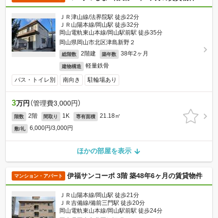
ＪＲ津山線/法界院駅 徒歩22分
ＪＲ山陽本線/岡山駅 徒歩32分
岡山電軌東山本線/岡山駅前駅 徒歩35分
岡山県岡山市北区津島新野２
2階建
38年2ヶ月
総階数
築年数
軽量鉄骨
建物構造
バス・トイレ別
南向き
駐輪場あり
3
万円
（管理費3,000円）
2階
1K
21.18㎡
階数
間取り
専有面積
6,000円/3,000円
敷/礼
ほかの部屋を表示
伊福サンコーポ 3階 築48年6ヶ月の賃貸物件
マンション・アパート
ＪＲ山陽本線/岡山駅 徒歩21分
ＪＲ吉備線/備前三門駅 徒歩20分
岡山電軌東山本線/岡山駅前駅 徒歩24分