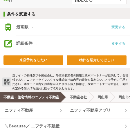
条件を変更する
最寄駅
-
変更する
詳細条件
-
変更する
来店予約をしたい
物件を紹介してほしい
当サイトの物件及び不動産会社、外壁塗装業者の情報は検索パートナーが提供している情
報であり、ニフティライフスタイル株式会社は内容の責任を負わないことを予めご了承く
免責
事項
ださい。本サービス内でお客様が入力される個人情報は、検索パートナーが取得し、同社
の定める個人情報規約に従って取り扱われます。
不動産・住宅情報のニフティ不動産
不動産会社
岡山県
岡山市
ニフティ不動産
ニフティ不動産アプリ
＼Because／ ニフティ不動産