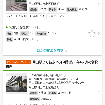
岡山県岡山市北区国体町
8階建
30年
鉄筋コン
総階数
築年数
建物構造
バス・トイレ別
駐車場あり
フローリング
4.5
万円
（管理費5,000円）
4階
1K
26.0㎡
階数
間取り
専有面積
45,000円/45,000円
敷/礼
ほかの部屋を表示
岡山駅より徒歩15分 4階 築30年4ヶ月の賃貸
マンション・アパート
物件
ＪＲ山陽本線/岡山駅 徒歩15分
岡山電軌東山本線/岡山駅前駅 徒歩18分
岡山電軌東山本線/西川緑道公園駅 徒歩21分
岡山県岡山市北区絵図町
4階建
30年4ヶ月
総階数
築年数
鉄筋コン
建物構造