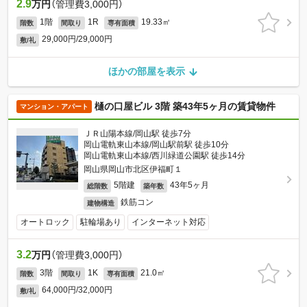
2.9
万円
（管理費3,000円）
1階
1R
19.33㎡
階数
間取り
専有面積
29,000円/29,000円
敷/礼
ほかの部屋を表示
樋の口屋ビル 3階 築43年5ヶ月の賃貸物件
マンション・アパート
ＪＲ山陽本線/岡山駅 徒歩7分
岡山電軌東山本線/岡山駅前駅 徒歩10分
岡山電軌東山本線/西川緑道公園駅 徒歩14分
岡山県岡山市北区伊福町１
5階建
43年5ヶ月
総階数
築年数
鉄筋コン
建物構造
オートロック
駐輪場あり
インターネット対応
3.2
万円
（管理費3,000円）
3階
1K
21.0㎡
階数
間取り
専有面積
64,000円/32,000円
敷/礼