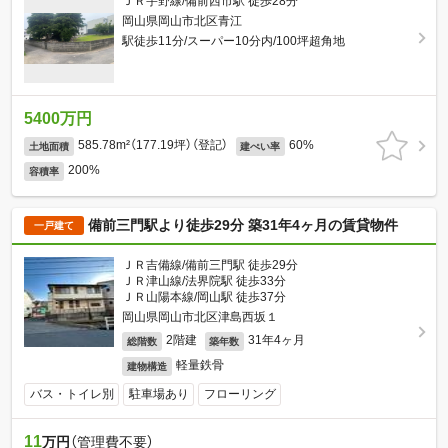
ＪＲ宇野線/備前西市駅 徒歩28分
岡山県岡山市北区青江
駅徒歩11分/スーパー10分内/100坪超角地
5400万円
585.78m²（177.19坪）（登記）
60%
土地面積
建ぺい率
200%
容積率
備前三門駅より徒歩29分 築31年4ヶ月の賃貸物件
一戸建て
ＪＲ吉備線/備前三門駅 徒歩29分
ＪＲ津山線/法界院駅 徒歩33分
ＪＲ山陽本線/岡山駅 徒歩37分
岡山県岡山市北区津島西坂１
2階建
31年4ヶ月
総階数
築年数
軽量鉄骨
建物構造
バス・トイレ別
駐車場あり
フローリング
11
万円
（管理費不要）