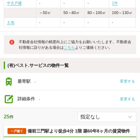
中古戸建
-
-
-
1件
～50㎡
50～80㎡
80～100㎡
100～130㎡
土地
-
-
-
-
不動産会社情報の精度向上にご協力をお願いいたします。不動産会
社情報に誤りがある場合は
こちら
よりご連絡ください。
(有)ベスト.サービスの物件一覧
最寄駅
-
変更する
詳細条件
-
変更する
25
件
備前三門駅より徒歩4分 1階 築60年8ヶ月の賃貸物件
一戸建て