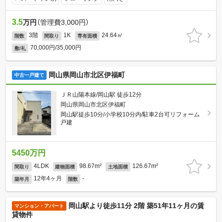
3.5
万円
（管理費3,000円）
3階
1K
24.64㎡
階数
間取り
専有面積
70,000円/35,000円
敷/礼
岡山県岡山市北区伊福町
中古一戸建て
ＪＲ山陽本線/岡山駅 徒歩12分
岡山県岡山市北区伊福町
岡山駅徒歩10分/小学校10分内/駐車2台可リフォーム
戸建
5450万円
4LDK
98.67m²
126.67m²
間取り
建物面積
土地面積
12年4ヶ月
-
築年月
階数
岡山駅より徒歩11分 2階 築51年11ヶ月の賃
マンション・アパート
貸物件