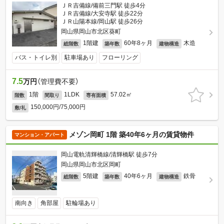
ＪＲ吉備線/備前三門駅 徒歩4分
ＪＲ吉備線/大安寺駅 徒歩22分
ＪＲ山陽本線/岡山駅 徒歩26分
岡山県岡山市北区葵町
1階建
60年8ヶ月
木造
総階数
築年数
建物構造
バス・トイレ別
駐車場あり
フローリング
7.5
万円
（管理費不要）
1階
1LDK
57.02㎡
階数
間取り
専有面積
150,000円/75,000円
敷/礼
メゾン岡町 1階 築40年6ヶ月の賃貸物件
マンション・アパート
岡山電軌清輝橋線/清輝橋駅 徒歩7分
岡山県岡山市北区岡町
5階建
40年6ヶ月
鉄骨
総階数
築年数
建物構造
南向き
角部屋
駐輪場あり