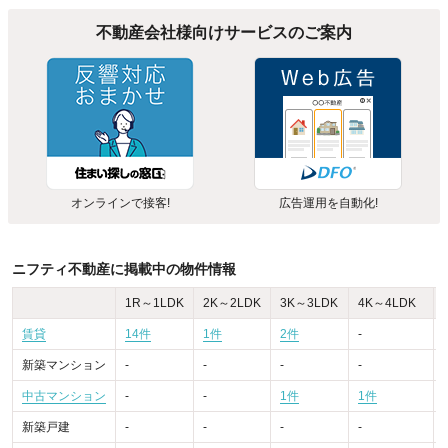
不動産会社様向けサービスのご案内
オンラインで接客!
広告運用を自動化!
ニフティ不動産に掲載中の物件情報
1R～1LDK
2K～2LDK
3K～3LDK
4K～4LDK
賃貸
14件
1件
2件
-
新築マンション
-
-
-
-
-
中古マンション
-
-
1件
1件
-
新築戸建
-
-
-
-
-