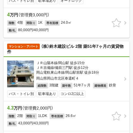
バス・トイレ別
駐車場あり
オートロック
4
万円
（管理費3,000円）
4階
1K
24.0㎡
階数
間取り
専有面積
80,000円/40,000円
敷/礼
（株）鈴木建設ビル 2階 築51年7ヶ月の賃貸物
マンション・アパート
件
ＪＲ山陽本線/岡山駅 徒歩15分
ＪＲ吉備線/備前三門駅 徒歩12分
岡山電軌東山本線/岡山駅前駅 徒歩18分
岡山県岡山市北区奉還町４
3階建
51年7ヶ月
鉄骨
総階数
築年数
建物構造
バス・トイレ別
駐車場あり
コンロ2口以上
4.3
万円
（管理費2,000円）
2階
1LDK
26.6㎡
階数
間取り
専有面積
43,000円/43,000円
敷/礼