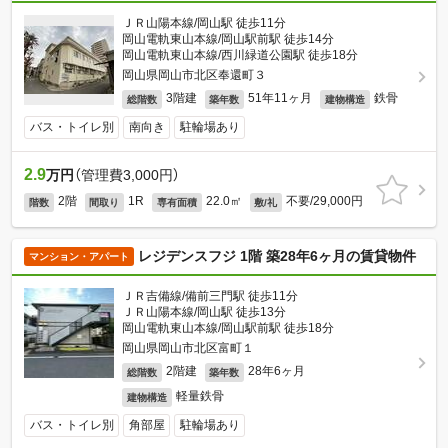
ＪＲ山陽本線/岡山駅 徒歩11分
岡山電軌東山本線/岡山駅前駅 徒歩14分
岡山電軌東山本線/西川緑道公園駅 徒歩18分
岡山県岡山市北区奉還町３
3階建
51年11ヶ月
鉄骨
総階数
築年数
建物構造
バス・トイレ別
南向き
駐輪場あり
2.9
万円
（管理費3,000円）
2階
1R
22.0㎡
不要/29,000円
階数
間取り
専有面積
敷/礼
レジデンスフジ 1階 築28年6ヶ月の賃貸物件
マンション・アパート
ＪＲ吉備線/備前三門駅 徒歩11分
ＪＲ山陽本線/岡山駅 徒歩13分
岡山電軌東山本線/岡山駅前駅 徒歩18分
岡山県岡山市北区富町１
2階建
28年6ヶ月
総階数
築年数
軽量鉄骨
建物構造
バス・トイレ別
角部屋
駐輪場あり