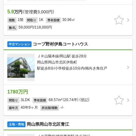
5.9
万円
（管理費3,000円）
1階
1K
30.96㎡
階数
間取り
専有面積
59,000円/118,000円
敷/礼
コープ野村伊島コートハウス
中古マンション
ＪＲ山陽本線/岡山駅 徒歩28分
岡山県岡山市北区伊島町
駅徒歩8分/小学校徒歩10分内/南向き角住戸
1780万円
3LDK
68.57m²（20.74坪）（登記）
間取り
専有面積
40年9ヶ月
-/-
築年月
所在階/階数
岡山県岡山市北区青江
土地・売地