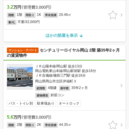
3.2
万円
（管理費3,000円）
1階
1K
20.46㎡
階数
間取り
専有面積
不要/32,000円
敷/礼
ほかの部屋を表示
センチュリーロイヤル岡山 2階 築35年2ヶ月
マンション・アパート
の賃貸物件
ＪＲ山陽本線/岡山駅 徒歩13分
岡山電軌東山本線/岡山駅前駅 徒歩16分
ＪＲ吉備線/備前三門駅 徒歩16分
岡山県岡山市北区伊福町３
4階建
35年2ヶ月
総階数
築年数
鉄筋コン
建物構造
バス・トイレ別
駐車場あり
オートロック
5.6
万円
（管理費3,000円）
2階
2K
44.35㎡
階数
間取り
専有面積