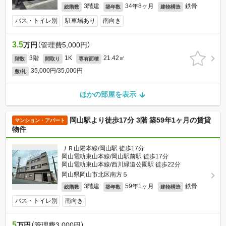
3階建
34年8ヶ月
鉄骨
総階数
築年数
建物構造
バス・トイレ別
駐車場あり
南向き
3.5
万円
（管理費5,000円）
3階
1K
21.42㎡
階数
間取り
専有面積
35,000円/35,000円
敷/礼
ほかの部屋を表示
岡山駅より徒歩17分 3階 築59年1ヶ月の賃貸
マンション・アパート
物件
ＪＲ山陽本線/岡山駅 徒歩17分
岡山電軌東山本線/岡山駅前駅 徒歩17分
岡山電軌東山本線/西川緑道公園駅 徒歩22分
岡山県岡山市北区南方５
3階建
59年1ヶ月
鉄骨
総階数
築年数
建物構造
バス・トイレ別
南向き
5
万円
（管理費3,000円）