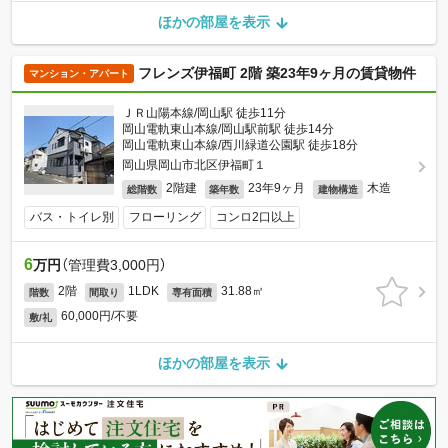
ほかの部屋を表示
フレンズ伊福町 2階 築23年9ヶ月の賃貸物件
マンション・アパート
ＪＲ山陽本線/岡山駅 徒歩11分
岡山電軌東山本線/岡山駅前駅 徒歩14分
岡山電軌東山本線/西川緑道公園駅 徒歩18分
岡山県岡山市北区伊福町１
2階建
23年9ヶ月
木造
総階数
築年数
建物構造
バス・トイレ別
フローリング
コンロ2口以上
6
万円
（管理費3,000円）
2階
1LDK
31.88㎡
階数
間取り
専有面積
60,000円/不要
敷/礼
ほかの部屋を表示