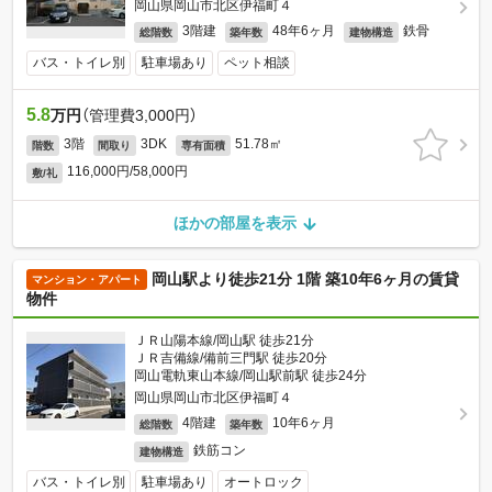
岡山県岡山市北区伊福町４
3階建
48年6ヶ月
鉄骨
総階数
築年数
建物構造
バス・トイレ別
駐車場あり
ペット相談
5.8
万円
（管理費3,000円）
3階
3DK
51.78㎡
階数
間取り
専有面積
116,000円/58,000円
敷/礼
ほかの部屋を表示
岡山駅より徒歩21分 1階 築10年6ヶ月の賃貸
マンション・アパート
物件
ＪＲ山陽本線/岡山駅 徒歩21分
ＪＲ吉備線/備前三門駅 徒歩20分
岡山電軌東山本線/岡山駅前駅 徒歩24分
岡山県岡山市北区伊福町４
4階建
10年6ヶ月
総階数
築年数
鉄筋コン
建物構造
バス・トイレ別
駐車場あり
オートロック