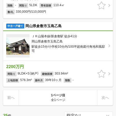
-
5LDK
110.4㎡
階数
間取り
専有面積
330,000円/110,000円
敷/礼
岡山県倉敷市玉島乙島
中古一戸建て
ＪＲ山陽本線/新倉敷駅 徒歩41分
岡山県倉敷市玉島乙島
駅徒歩15分/小学校10分内/100坪超南庭付角地和風邸
宅
2200万円
9LDK+S（納戸）
303.94m²
間取り
建物面積
576.3m²
39年10ヶ月
-
土地面積
築年月
階数
1ページ目
前へ
次へ
全1ページ
25
件