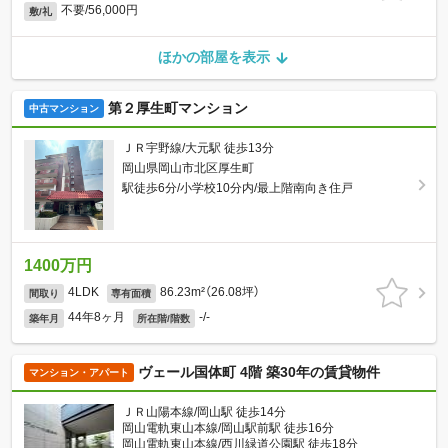
不要/56,000円
敷/礼
ほかの部屋を表示
第２厚生町マンション
中古マンション
ＪＲ宇野線/大元駅 徒歩13分
岡山県岡山市北区厚生町
駅徒歩6分/小学校10分内/最上階南向き住戸
1400万円
4LDK
86.23m²（26.08坪）
間取り
専有面積
44年8ヶ月
-/-
築年月
所在階/階数
ヴェール国体町 4階 築30年の賃貸物件
マンション・アパート
ＪＲ山陽本線/岡山駅 徒歩14分
岡山電軌東山本線/岡山駅前駅 徒歩16分
岡山電軌東山本線/西川緑道公園駅 徒歩18分