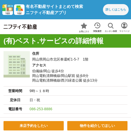
有名不動産サイトまとめて検索
詳しくは
こちら
ニフティ不動産アプリ
カンタン検索
閲覧履歴
マイページ
お気に入り
(有)ベスト.サービスの詳細情報
住所
岡山県岡山市北区奉還町1-5-7 1階
アクセス
伯備線/岡山 徒歩4分
岡山電軌清輝橋線/岡山駅前 徒歩8分
岡山電軌清輝橋線/西川緑道公園 徒歩13分
営業時間
9時～１８時
定休日
日・祝
電話番号
086-253-8886
来店予約をしたい
物件を紹介してほしい