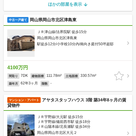
ほかの部屋を表示
岡山県岡山市北区津島東
中古一戸建て
ＪＲ津山線/法界院駅 徒歩15分
岡山県岡山市北区津島東
駅徒歩12分/小学校10分内/南向き庭付50坪超邸
4100万円
7DK
111.78m²
330.57m²
間取り
建物面積
土地面積
62年3ヶ月
-
築年月
階数
アヤタスタッフハウス 3階 築34年8ヶ月の賃
マンション・アパート
貸物件
ＪＲ宇野線/大元駅 徒歩15分
ＪＲ宇野線/備前西市駅 徒歩18分
ＪＲ山陽本線/北長瀬駅 徒歩34分
岡山県岡山市北区大元２