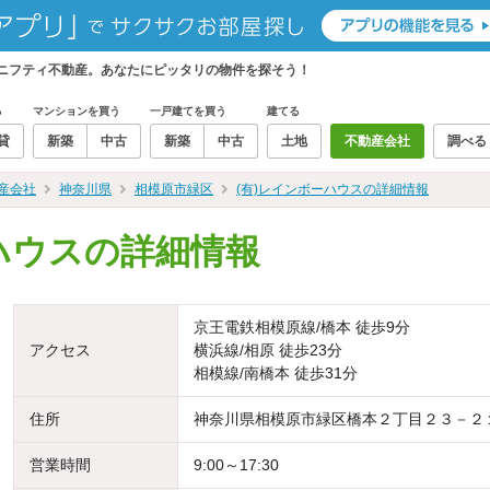
らニフティ不動産。あなたにピッタリの物件を探そう！
る
マンションを買う
一戸建てを買う
建てる
貸
新築
中古
新築
中古
土地
不動産会社
調べる
産会社
神奈川県
相模原市緑区
(有)レインボーハウスの詳細情報
ハウスの詳細情報
京王電鉄相模原線/橋本 徒歩9分
アクセス
横浜線/相原 徒歩23分
相模線/南橋本 徒歩31分
住所
神奈川県相模原市緑区橋本２丁目２３－２
営業時間
9:00～17:30