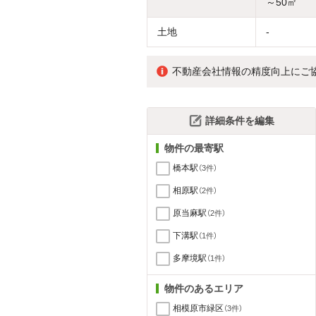
～50㎡
土地
-
不動産会社情報の精度向上にご
詳細条件を編集
物件の最寄駅
橋本駅
（3件）
相原駅
（2件）
原当麻駅
（2件）
下溝駅
（1件）
多摩境駅
（1件）
物件のあるエリア
相模原市緑区
（3件）