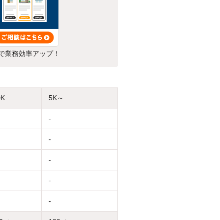
で業務効率アップ！
DK
5K～
-
-
-
-
-