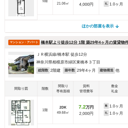
5階
21.06㎡
1.0ヶ月
4,000円
礼
ほかの部屋を表示
ほかの部屋を検索中…
ほかの部屋は見つかりませんでした
橋本駅より徒歩12分 1階 築29年4ヶ月の賃貸物
マンション・アパート
ＪＲ横浜線/橋本駅 徒歩12分
神奈川県相模原市緑区東橋本３丁目
2階建
29年4ヶ月
他
総階数
築年数
建物構造
間取り
賃料
敷金
間取り図
階数
専有面積
管理費等
礼金
1.0ヶ月
7.2
敷
万円
2DK
1階
49.68㎡
1.0ヶ月
2,000円
礼