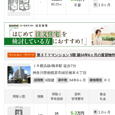
-
80.25㎡
1.0ヶ月
不要
礼
第３ＴＹマンション 5階 築34年6ヶ月の賃貸物
マンション・アパート
ＪＲ横浜線/橋本駅 徒歩7分
神奈川県相模原市緑区橋本６丁目
6階建
34年6ヶ月
ＲＣ
総階数
築年数
建物構造
間取り
賃料
敷金
間取り図
階数
専有面積
管理費等
礼金
1.0ヶ月
5.3
敷
万円
1K