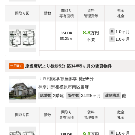
間取り
賃料
敷金
間取り図
階数
専有面積
管理費等
礼金
1.0ヶ月
8.8
敷
万円
3SLDK
-
80.25㎡
1.0ヶ月
不要
礼
原当麻駅より徒歩5分 築34年5ヶ月の賃貸物件
一戸建て
ＪＲ相模線/原当麻駅 徒歩5分
神奈川県相模原市南区当麻
2階建
34年5ヶ月
他
総階数
築年数
建物構造
間取り
賃料
敷金
間取り図
階数
専有面積
管理費等
礼金
1.0ヶ月
9.8
敷
万円
3SLDK