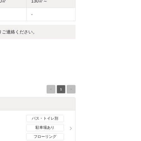
30㎡
130㎡～
-
りご連絡ください。
<
1
>
バス・トイレ別
駐車場あり
フローリング