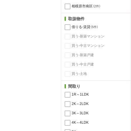
相模原市南区
（2件）
取扱物件
借りる-賃貸
（5件）
買う-新築マンション
買う-中古マンション
買う-新築戸建
買う-中古戸建
買う-土地
間取り
1R～1LDK
2K～2LDK
3K～3LDK
4K～4LDK