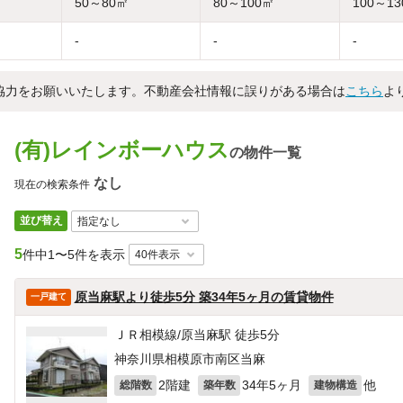
50～80㎡
80～100㎡
100～1
-
-
-
協力をお願いいたします。不動産会社情報に誤りがある場合は
こちら
よ
(有)レインボーハウス
の物件一覧
なし
現在の検索条件
並び替え
5
件中
1〜5件を表示
原当麻駅より徒歩5分 築34年5ヶ月の賃貸物件
一戸建て
ＪＲ相模線/原当麻駅 徒歩5分
神奈川県相模原市南区当麻
2階建
34年5ヶ月
他
総階数
築年数
建物構造