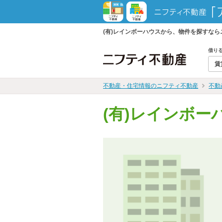
(有)レインボーハウスから、物件を探すな
借り
賃
不動産・住宅情報のニフティ不動産
不動
(有)レインボー