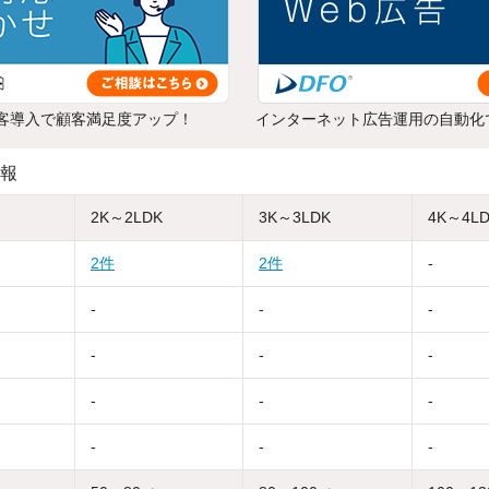
客導入で顧客満足度アップ！
インターネット広告運用の自動化
報
2K～2LDK
3K～3LDK
4K～4L
2件
2件
-
-
-
-
-
-
-
-
-
-
-
-
-