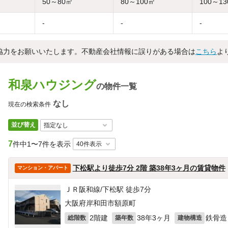
50～80㎡
80～100㎡
100～1
-
-
-
協力をお願いいたします。不動産会社情報に誤りがある場合は
こちら
よ
和泉ハウジング
の物件一覧
なし
現在の検索条件
並び替え
7
件中
1〜7件を表示
下松駅より徒歩7分 2階 築38年3ヶ月の賃貸物件
マンション・アパート
ＪＲ阪和線/下松駅 徒歩7分
大阪府岸和田市額原町
2階建
38年3ヶ月
鉄骨造
総階数
築年数
建物構造