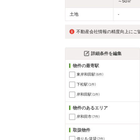
～50㎡
土地
-
不動産会社情報の精度向上にご
詳細条件を編集
物件の最寄駅
東岸和田駅
（6件）
下松駅
（1件）
岸和田駅
（1件）
物件のあるエリア
岸和田市
（7件）
取扱物件
借りる-賃貸
（7件）