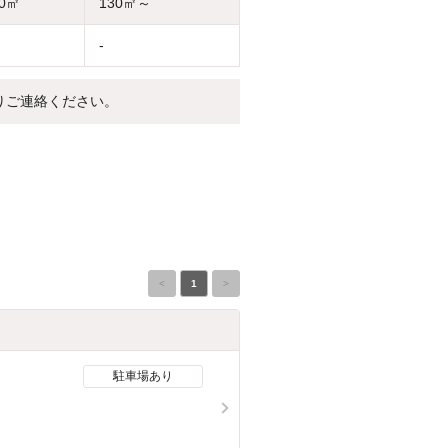
30㎡
130㎡～
-
りご連絡ください。
<
1
>
駐車場あり