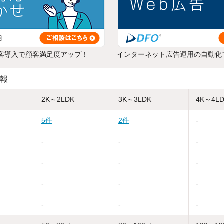
客導入で顧客満足度アップ！
インターネット広告運用の自動化
報
2K～2LDK
3K～3LDK
4K～4L
5件
2件
-
-
-
-
-
-
-
-
-
-
-
-
-