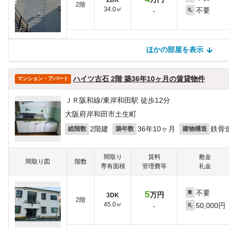
2階
34.0㎡
不要
-
礼
ほかの部屋を表示
ほかの部屋を検索中…
ほかの部屋は見つかりませんでした
ハイツ古石 2階 築36年10ヶ月の賃貸物件
マンション・アパート
ＪＲ阪和線/東岸和田駅 徒歩12分
大阪府岸和田市土生町
2階建
36年10ヶ月
鉄骨
総階数
築年数
建物構造
間取り
賃料
敷金
間取り図
階数
専有面積
管理費等
礼金
不要
5
敷
万円
3DK
2階
45.0㎡
50,000円
-
礼