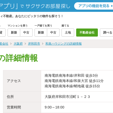
ィ不動産。あなたにピッタリの物件を探そう！
る
マンションを買う
一戸建てを買う
建てる
貸
新築
中古
新築
中古
土地
不動産会社
調べる
産会社
大阪府
岸和田市
和泉ハウジングの詳細情報
の詳細情報
南海電鉄南海本線/岸和田 徒歩3分
アクセス
南海電鉄南海本線/和泉大宮 徒歩11分
南海電鉄南海本線/蛸地蔵 徒歩15分
住所
大阪府岸和田市沼町１－２３
営業時間
9:00～18:00