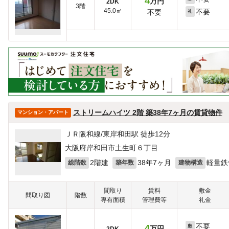
4
万円
2DK
3階
45.0㎡
不要
不要
礼
ストリームハイツ 2階 築38年7ヶ月の賃貸物件
マンション・アパート
ＪＲ阪和線/東岸和田駅 徒歩12分
大阪府岸和田市土生町６丁目
2階建
38年7ヶ月
軽量鉄
総階数
築年数
建物構造
間取り
賃料
敷金
間取り図
階数
専有面積
管理費等
礼金
不要
4
敷
万円
2DK