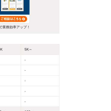
で業務効率アップ！
DK
5K～
-
-
-
-
-