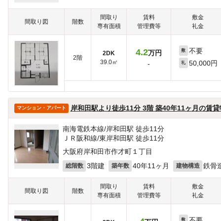
間取り
賃料
敷金
間取り図
階数
専有面積
管理費等
礼金
不要
4.2
敷
万円
2DK
2階
39.0㎡
50,000円
-
礼
岸和田駅より徒歩11分 3階 築40年11ヶ月の賃
マンション・アパート
南海電鉄本線/岸和田駅 徒歩11分
ＪＲ阪和線/東岸和田駅 徒歩11分
大阪府岸和田市作才町１丁目
3階建
40年11ヶ月
鉄骨
総階数
築年数
建物構造
間取り
賃料
敷金
間取り図
階数
専有面積
管理費等
礼金
不要
敷