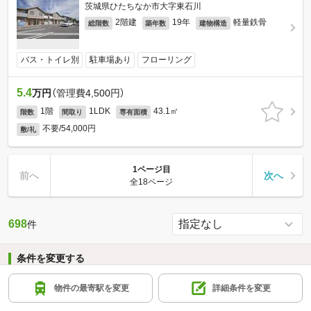
茨城県ひたちなか市大字東石川
2階建
19年
軽量鉄骨
総階数
築年数
建物構造
バス・トイレ別
駐車場あり
フローリング
5.4
万円
（管理費4,500円）
1階
1LDK
43.1㎡
階数
間取り
専有面積
不要/54,000円
敷/礼
1ページ目
前へ
次へ
全18ページ
698
件
条件を変更する
物件の最寄駅を変更
詳細条件を変更
最寄駅
-
変更する