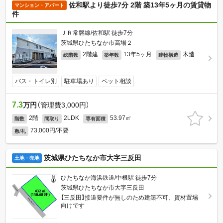
佐和駅より徒歩7分 2階 築13年5ヶ月の賃貸物
マンション・アパート
件
ＪＲ常磐線/佐和駅 徒歩7分
茨城県ひたちなか市高場２
2階建
13年5ヶ月
木造
総階数
築年数
建物構造
バス・トイレ別
駐車場あり
ペット相談
7.3
万円
（管理費3,000円）
2階
2LDK
53.97㎡
階数
間取り
専有面積
73,000円/不要
敷/礼
茨城県ひたちなか市大字三反田
土地・売地
ひたちなか海浜鉄道/中根駅 徒歩7分
茨城県ひたちなか市大字三反田
【三反田】接道要件が無しのため建築不可、資材置場
向けです