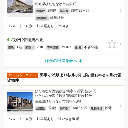
茨城県ひたちなか市共栄町
2階建
39年11ヶ月
総階数
築年数
軽量鉄骨
建物構造
バス・トイレ別
駐車場あり
南向き
4.7
万円
（管理費不要）
1階
2DK
39.0㎡
不要/不要
階数
間取り
専有面積
敷/礼
ほかの部屋を表示
阿字ヶ浦駅より徒歩8分 1階 築16年2ヶ月の賃
マンション・アパート
貸物件
ひたちなか海浜鉄道/阿字ヶ浦駅 徒歩8分
ひたちなか海浜鉄道/磯崎駅 徒歩16分
茨城県ひたちなか市阿字ケ浦町
2階建
16年2ヶ月
鉄骨
総階数
築年数
建物構造
バス・トイレ別
駐車場あり
追い炊き機能