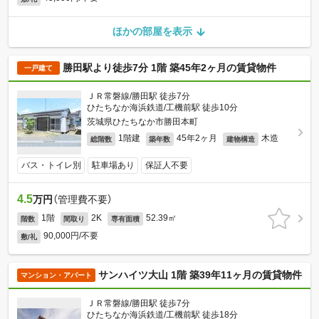
ほかの部屋を表示
勝田駅より徒歩7分 1階 築45年2ヶ月の賃貸物件
一戸建て
ＪＲ常磐線/勝田駅 徒歩7分
ひたちなか海浜鉄道/工機前駅 徒歩10分
茨城県ひたちなか市勝田本町
1階建
45年2ヶ月
木造
総階数
築年数
建物構造
バス・トイレ別
駐車場あり
保証人不要
4.5
万円
（管理費不要）
1階
2K
52.39㎡
階数
間取り
専有面積
90,000円/不要
敷/礼
サンハイツ大山 1階 築39年11ヶ月の賃貸物件
マンション・アパート
ＪＲ常磐線/勝田駅 徒歩7分
ひたちなか海浜鉄道/工機前駅 徒歩18分