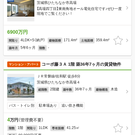
茨城県ひたちなか市高場
【高場四丁目】東南角地オール電化住宅です♪ぜひ一度
現地でご覧ください！
6900万円
4LDK+S（納戸）
171.4m²
359.4m²
間取り
建物面積
土地面積
5年6ヶ月
-
築年月
階数
コーポ藤３Ａ 1階 築36年7ヶ月の賃貸物件
マンション・アパート
ＪＲ常磐線/佐和駅 徒歩8分
茨城県ひたちなか市高場４
2階建
36年7ヶ月
木造
総階数
築年数
建物構造
バス・トイレ別
駐車場あり
追い炊き機能
4
万円
（管理費不要）
1階
1LDK
41.25㎡
階数
間取り
専有面積