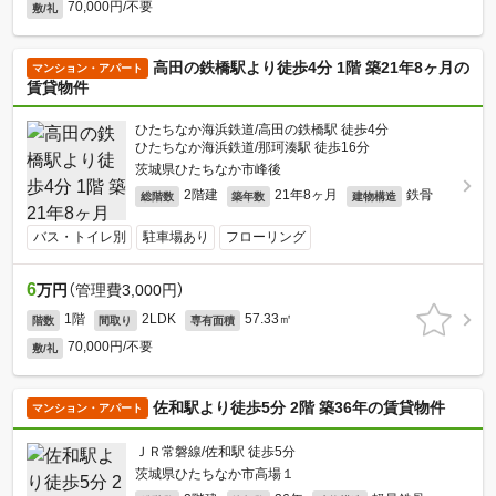
70,000円/不要
敷/礼
高田の鉄橋駅より徒歩4分 1階 築21年8ヶ月の
マンション・アパート
賃貸物件
ひたちなか海浜鉄道/高田の鉄橋駅 徒歩4分
ひたちなか海浜鉄道/那珂湊駅 徒歩16分
茨城県ひたちなか市峰後
2階建
21年8ヶ月
鉄骨
総階数
築年数
建物構造
バス・トイレ別
駐車場あり
フローリング
6
万円
（管理費3,000円）
1階
2LDK
57.33㎡
階数
間取り
専有面積
70,000円/不要
敷/礼
佐和駅より徒歩5分 2階 築36年の賃貸物件
マンション・アパート
ＪＲ常磐線/佐和駅 徒歩5分
茨城県ひたちなか市高場１