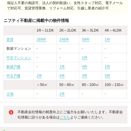
保証人不要の相談可、法人の契約取扱い、女性スタッフ対応、電子メール
で対応可、賃貸管理業務、リフォーム対応、引越し業者の紹介可
ニフティ不動産に掲載中の物件情報
1R～1LDK
2K～2LDK
3K～3LDK
4K～4LDK
賃貸
269件
246件
59件
1件
-
新築マンション
-
-
-
-
-
中古マンション
-
-
1件
-
-
新築戸建
-
1件
4件
1件
-
中古戸建
2件
4件
3件
5件
～50㎡
50～80㎡
80～100㎡
100～130㎡
土地
-
1件
-
-
不動産会社情報の精度向上にご協力をお願いいたします。不動産会
社情報に誤りがある場合は
こちら
よりご連絡ください。