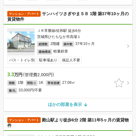
サンハイツさぎやまＳＢ 1階 築37年10ヶ月の
マンション・アパート
賃貸物件
ＪＲ常磐線/佐和駅 徒歩6分
茨城県ひたちなか市高場１
2階建
37年10ヶ月
総階数
築年数
軽量鉄骨
建物構造
バス・トイレ別
駐車場あり
保証人不要
3.3
万円
（管理費2,000円）
1階
1K
27.08㎡
階数
間取り
専有面積
33,000円/不要
敷/礼
ほかの部屋を表示
殿山駅より徒歩6分 2階 築11年5ヶ月の賃貸物
マンション・アパート
件