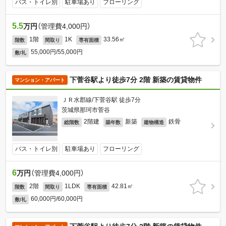
バス・トイレ別
駐車場あり
フローリング
5.5
万円
（管理費4,000円）
1階
1K
33.56㎡
階数
間取り
専有面積
55,000円/55,000円
敷/礼
下菅谷駅より徒歩7分 2階 新築の賃貸物件
マンション・アパート
ＪＲ水郡線/下菅谷駅 徒歩7分
茨城県那珂市菅谷
2階建
新築
鉄骨
総階数
築年数
建物構造
バス・トイレ別
駐車場あり
フローリング
6
万円
（管理費4,000円）
2階
1LDK
42.81㎡
階数
間取り
専有面積
60,000円/60,000円
敷/礼