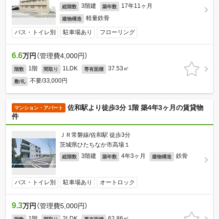
3階建
17年11ヶ月
総階数
築年数
軽量鉄骨
建物構造
バス・トイレ別
駐車場あり
フローリング
6.6
万円
（管理費4,000円）
1階
1LDK
37.53㎡
階数
間取り
専有面積
不要/33,000円
敷/礼
佐和駅より徒歩3分 1階 築4年3ヶ月の賃貸物
マンション・アパート
件
ＪＲ常磐線/佐和駅 徒歩3分
茨城県ひたちなか市高場１
3階建
4年3ヶ月
鉄骨
総階数
築年数
建物構造
バス・トイレ別
駐車場あり
オートロック
9.3
万円
（管理費5,000円）
1階
2LDK
62.86㎡