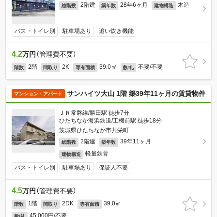
2階建
28年6ヶ月
木造
総階数
築年数
建物構造
バス・トイレ別
駐車場あり
追い炊き機能
4.2
万円
（管理費不要）
2階
2K
39.0㎡
不要/不要
階数
間取り
専有面積
敷/礼
サンハイツ大山 1階 築39年11ヶ月の賃貸物件
マンション・アパート
ＪＲ常磐線/勝田駅 徒歩7分
ひたちなか海浜鉄道/工機前駅 徒歩18分
茨城県ひたちなか市共栄町
2階建
39年11ヶ月
総階数
築年数
軽量鉄骨
建物構造
バス・トイレ別
駐車場あり
保証人不要
4.5
万円
（管理費不要）
1階
2DK
39.0㎡
階数
間取り
専有面積
45,000円/不要
敷/礼