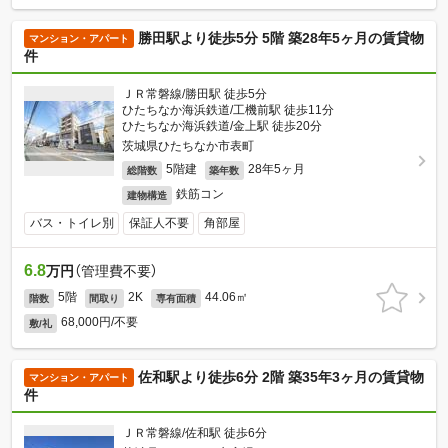
勝田駅より徒歩5分 5階 築28年5ヶ月の賃貸物
マンション・アパート
件
ＪＲ常磐線/勝田駅 徒歩5分
ひたちなか海浜鉄道/工機前駅 徒歩11分
ひたちなか海浜鉄道/金上駅 徒歩20分
茨城県ひたちなか市表町
5階建
28年5ヶ月
総階数
築年数
鉄筋コン
建物構造
バス・トイレ別
保証人不要
角部屋
6.8
万円
（管理費不要）
5階
2K
44.06㎡
階数
間取り
専有面積
68,000円/不要
敷/礼
佐和駅より徒歩6分 2階 築35年3ヶ月の賃貸物
マンション・アパート
件
ＪＲ常磐線/佐和駅 徒歩6分