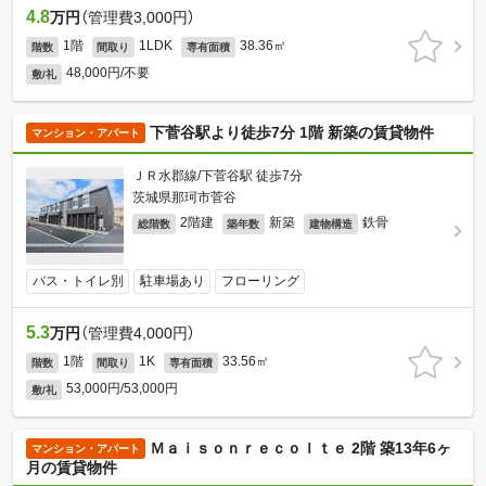
4.8
万円
（管理費3,000円）
1階
1LDK
38.36㎡
階数
間取り
専有面積
48,000円/不要
敷/礼
下菅谷駅より徒歩7分 1階 新築の賃貸物件
マンション・アパート
ＪＲ水郡線/下菅谷駅 徒歩7分
茨城県那珂市菅谷
2階建
新築
鉄骨
総階数
築年数
建物構造
バス・トイレ別
駐車場あり
フローリング
5.3
万円
（管理費4,000円）
1階
1K
33.56㎡
階数
間取り
専有面積
53,000円/53,000円
敷/礼
Ｍａｉｓｏｎｒｅｃｏｌｔｅ 2階 築13年6ヶ
マンション・アパート
月の賃貸物件