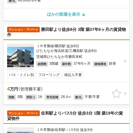
80,000円/不要
敷/礼
ほかの部屋を表示
勝田駅より徒歩8分 3階 築37年6ヶ月の賃貸物
マンション・アパート
件
ＪＲ常磐線/勝田駅 徒歩8分
ひたちなか海浜鉄道/工機前駅 徒歩8分
茨城県ひたちなか市勝田本町
3階建
37年6ヶ月
鉄骨
総階数
築年数
建物構造
バス・トイレ別
フローリング
保証人不要
4
万円
（管理費不要）
3階
1K
26.4㎡
不要/不要
階数
間取り
専有面積
敷/礼
佐和駅よりバス5分 徒歩3分 1階 築19年の賃
マンション・アパート
貸物件
ＪＲ常磐線/佐和駅 バス5分 徒歩3分