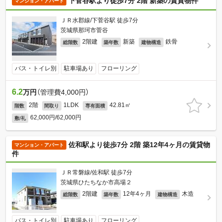
下菅谷駅より徒歩7分 2階 新築の賃貸物件
マンション・アパート
ＪＲ水郡線/下菅谷駅 徒歩7分
茨城県那珂市菅谷
2階建
新築
鉄骨
総階数
築年数
建物構造
バス・トイレ別
駐車場あり
フローリング
6.2
万円
（管理費4,000円）
2階
1LDK
42.81㎡
階数
間取り
専有面積
62,000円/62,000円
敷/礼
佐和駅より徒歩7分 2階 築12年4ヶ月の賃貸物
マンション・アパート
件
ＪＲ常磐線/佐和駅 徒歩7分
茨城県ひたちなか市高場２
2階建
12年4ヶ月
木造
総階数
築年数
建物構造
バス・トイレ別
駐車場あり
フローリング