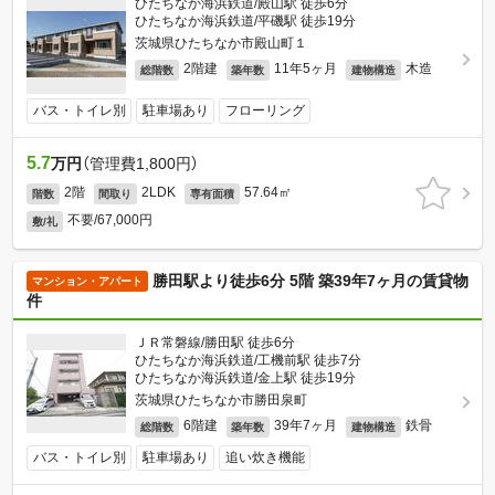
ひたちなか海浜鉄道/殿山駅 徒歩6分
ひたちなか海浜鉄道/平磯駅 徒歩19分
茨城県ひたちなか市殿山町１
2階建
11年5ヶ月
木造
総階数
築年数
建物構造
バス・トイレ別
駐車場あり
フローリング
5.7
万円
（管理費1,800円）
2階
2LDK
57.64㎡
階数
間取り
専有面積
不要/67,000円
敷/礼
勝田駅より徒歩6分 5階 築39年7ヶ月の賃貸物
マンション・アパート
件
ＪＲ常磐線/勝田駅 徒歩6分
ひたちなか海浜鉄道/工機前駅 徒歩7分
ひたちなか海浜鉄道/金上駅 徒歩19分
茨城県ひたちなか市勝田泉町
6階建
39年7ヶ月
鉄骨
総階数
築年数
建物構造
バス・トイレ別
駐車場あり
追い炊き機能