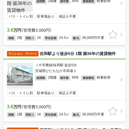
2階建
36年
軽量鉄骨
総階数
築年数
建物構造
バス・トイレ別
駐車場あり
保証人不要
3.6
万円
（管理費3,000円）
2階
1K
24.5㎡
36,000円/不要
階数
間取り
専有面積
敷/礼
佐和駅より徒歩5分 1階 築36年の賃貸物件
マンション・アパート
ＪＲ常磐線/佐和駅 徒歩5分
茨城県ひたちなか市高場１
2階建
36年
軽量鉄骨
総階数
築年数
建物構造
バス・トイレ別
駐車場あり
保証人不要
3.6
万円
（管理費3,000円）
1階
1K
24.5㎡
36,000円/不要
階数
間取り
専有面積
敷/礼