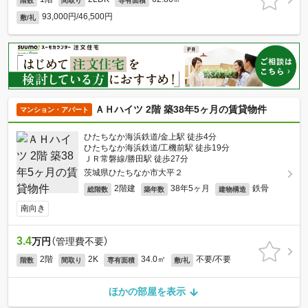
階数
間取り
専有面積
93,000円/46,500円
敷/礼
ＡＨハイツ 2階 築38年5ヶ月の賃貸物件
マンション・アパート
ひたちなか海浜鉄道/金上駅 徒歩4分
ひたちなか海浜鉄道/工機前駅 徒歩19分
ＪＲ常磐線/勝田駅 徒歩27分
茨城県ひたちなか市大平２
2階建
38年5ヶ月
鉄骨
総階数
築年数
建物構造
南向き
3.4
万円
（管理費不要）
2階
2K
34.0㎡
不要/不要
階数
間取り
専有面積
敷/礼
ほかの部屋を表示