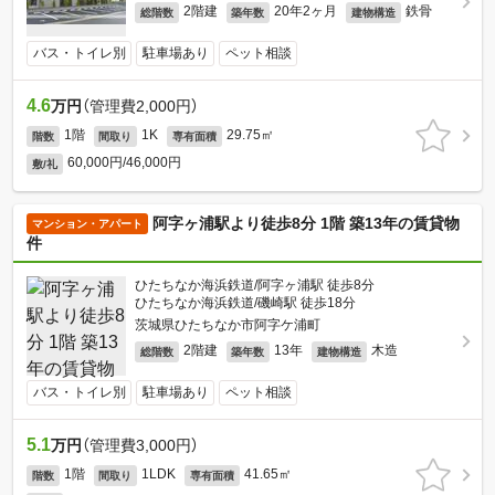
2階建
20年2ヶ月
鉄骨
総階数
築年数
建物構造
バス・トイレ別
駐車場あり
ペット相談
4.6
万円
（管理費2,000円）
1階
1K
29.75㎡
階数
間取り
専有面積
60,000円/46,000円
敷/礼
阿字ヶ浦駅より徒歩8分 1階 築13年の賃貸物
マンション・アパート
件
ひたちなか海浜鉄道/阿字ヶ浦駅 徒歩8分
ひたちなか海浜鉄道/磯崎駅 徒歩18分
茨城県ひたちなか市阿字ケ浦町
2階建
13年
木造
総階数
築年数
建物構造
バス・トイレ別
駐車場あり
ペット相談
5.1
万円
（管理費3,000円）
1階
1LDK
41.65㎡
階数
間取り
専有面積