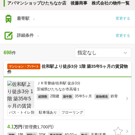
アパマンショップひたちなか店 後藤商事 株式会社の物件一覧
最寄駅
-
変更する
詳細条件
-
変更する
698
件
佐和駅より徒歩3分 1階 築35年5ヶ月の賃貸物
マンション・アパート
件
ＪＲ常磐線/佐和駅 徒歩3分
茨城県ひたちなか市高場１
2階建
35年5ヶ月
鉄骨
総階数
築年数
建物構造
バス・トイレ別
駐車場あり
フローリング
4.1
万円
（管理費1,700円）
1階
2DK
40.02㎡
不要/不要