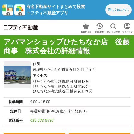
有名不動産サイトまとめて検索
詳しくは
こちら
ニフティ不動産アプリ
カンタン検索
閲覧履歴
マイページ
お気に入り
アパマンショップひたちなか店 後藤
商事 株式会社の詳細情報
住所
茨城県ひたちなか市東石川２丁目15-7
アクセス
ひたちなか海浜鉄道/勝田 徒歩18分
ひたちなか海浜鉄道/金上 徒歩26分
ひたちなか海浜鉄道/工機前 徒歩26分
営業時間
9:00～18:00
定休日
毎週水曜日(GW,お盆,年末年始あり)
電話番号
029-273-5536