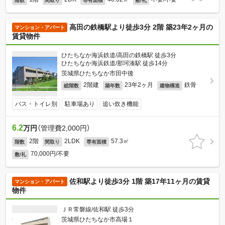
階数
間取り
専有面積
敷/礼
高田の鉄橋駅より徒歩3分 2階 築23年2ヶ月の
マンション・アパート
賃貸物件
ひたちなか海浜鉄道/高田の鉄橋駅 徒歩3分
ひたちなか海浜鉄道/那珂湊駅 徒歩14分
茨城県ひたちなか市田中後
2階建
23年2ヶ月
鉄骨
総階数
築年数
建物構造
バス・トイレ別
駐車場あり
追い炊き機能
6.2
万円
（管理費2,000円）
2階
2LDK
57.3㎡
階数
間取り
専有面積
70,000円/不要
敷/礼
佐和駅より徒歩3分 1階 築17年11ヶ月の賃貸
マンション・アパート
物件
ＪＲ常磐線/佐和駅 徒歩3分
茨城県ひたちなか市高場１