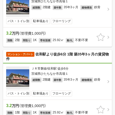
茨城県ひたちなか市高場１
2階建
35年3ヶ月
鉄骨
総階数
築年数
建物構造
バス・トイレ別
駐車場あり
フローリング
3.2
万円
（管理費1,000円）
2階
1K
25.92㎡
不要/不要
階数
間取り
専有面積
敷/礼
佐和駅より徒歩6分 1階 築35年3ヶ月の賃貸物
マンション・アパート
件
ＪＲ常磐線/佐和駅 徒歩6分
茨城県ひたちなか市高場１
2階建
35年3ヶ月
鉄骨
総階数
築年数
建物構造
バス・トイレ別
駐車場あり
フローリング
3.2
万円
（管理費1,000円）
1階
1K
25.92㎡
不要/不要
階数
間取り
専有面積
敷/礼