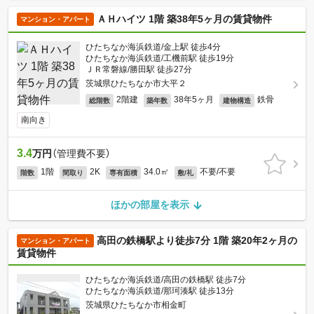
ＡＨハイツ 1階 築38年5ヶ月の賃貸物件
マンション・アパート
ひたちなか海浜鉄道/金上駅 徒歩4分
ひたちなか海浜鉄道/工機前駅 徒歩19分
ＪＲ常磐線/勝田駅 徒歩27分
茨城県ひたちなか市大平２
2階建
38年5ヶ月
鉄骨
総階数
築年数
建物構造
南向き
3.4
万円
（管理費不要）
1階
2K
34.0㎡
不要/不要
階数
間取り
専有面積
敷/礼
ほかの部屋を表示
高田の鉄橋駅より徒歩7分 1階 築20年2ヶ月の
マンション・アパート
賃貸物件
ひたちなか海浜鉄道/高田の鉄橋駅 徒歩7分
ひたちなか海浜鉄道/那珂湊駅 徒歩13分
茨城県ひたちなか市相金町