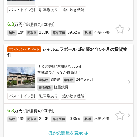
バス・トイレ別
駐車場あり
追い炊き機能
6.3
万円
（管理費2,500円）
1階
2LDK
59.62㎡
不要/不要
階数
間取り
専有面積
敷/礼
シャルムラポール 1階 築24年5ヶ月の賃貸物
マンション・アパート
件
ＪＲ常磐線/佐和駅 徒歩5分
茨城県ひたちなか市高場４
3階建
24年5ヶ月
総階数
築年数
軽量鉄骨
建物構造
バス・トイレ別
駐車場あり
追い炊き機能
6.3
万円
（管理費4,000円）
1階
2LDK
60.35㎡
不要/不要
階数
間取り
専有面積
敷/礼
ほかの部屋を表示