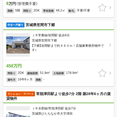
6
万円
（管理費不要）
5階
2DK
48.2㎡
不要/不要
階数
間取り
専有面積
敷/礼
茨城県笠間市下郷
中古一戸建て
ＪＲ常磐線/岩間駅 徒歩6分
茨城県笠間市下郷
【下郷】岩間駅まで約４６０ｍ！店舗兼事務所物件で
す♪
450万円
2DK
51.9m²
178.9m²
間取り
建物面積
土地面積
16年6ヶ月
-
築年月
階数
常陸津田駅より徒歩7分 2階 築28年6ヶ月の賃
マンション・アパート
貸物件
ＪＲ水郡線/常陸津田駅 徒歩7分
茨城県ひたちなか市大字津田