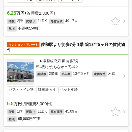
6.25
万円
（管理費2,300円）
2階
1LDK
49.17㎡
階数
間取り
専有面積
不要/82,500円
敷/礼
佐和駅より徒歩7分 1階 築13年5ヶ月の賃貸物
マンション・アパート
件
ＪＲ常磐線/佐和駅 徒歩7分
茨城県ひたちなか市高場２
2階建
13年5ヶ月
木造
総階数
築年数
建物構造
バス・トイレ別
駐車場あり
ペット相談
6.5
万円
（管理費3,000円）
1階
1LDK
45.09㎡
階数
間取り
専有面積
65,000円/不要
敷/礼