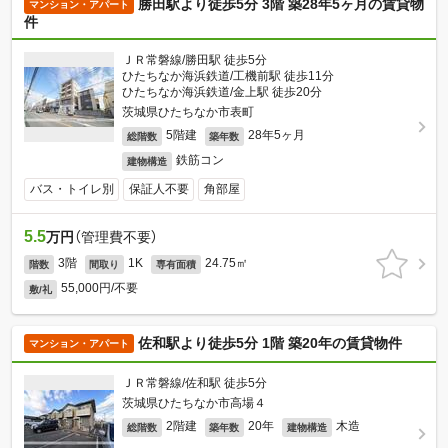
勝田駅より徒歩5分 3階 築28年5ヶ月の賃貸物
マンション・アパート
件
ＪＲ常磐線/勝田駅 徒歩5分
ひたちなか海浜鉄道/工機前駅 徒歩11分
ひたちなか海浜鉄道/金上駅 徒歩20分
茨城県ひたちなか市表町
5階建
28年5ヶ月
総階数
築年数
鉄筋コン
建物構造
バス・トイレ別
保証人不要
角部屋
5.5
万円
（管理費不要）
3階
1K
24.75㎡
階数
間取り
専有面積
55,000円/不要
敷/礼
佐和駅より徒歩5分 1階 築20年の賃貸物件
マンション・アパート
ＪＲ常磐線/佐和駅 徒歩5分
茨城県ひたちなか市高場４
2階建
20年
木造
総階数
築年数
建物構造