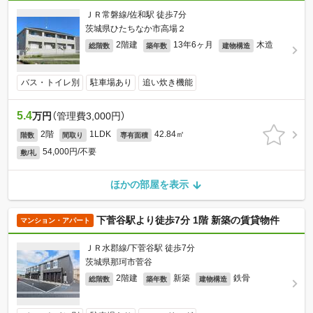
ＪＲ常磐線/佐和駅 徒歩7分
茨城県ひたちなか市高場２
2階建
13年6ヶ月
木造
総階数
築年数
建物構造
バス・トイレ別
駐車場あり
追い炊き機能
5.4
万円
（管理費3,000円）
2階
1LDK
42.84㎡
階数
間取り
専有面積
54,000円/不要
敷/礼
ほかの部屋を表示
下菅谷駅より徒歩7分 1階 新築の賃貸物件
マンション・アパート
ＪＲ水郡線/下菅谷駅 徒歩7分
茨城県那珂市菅谷
2階建
新築
鉄骨
総階数
築年数
建物構造