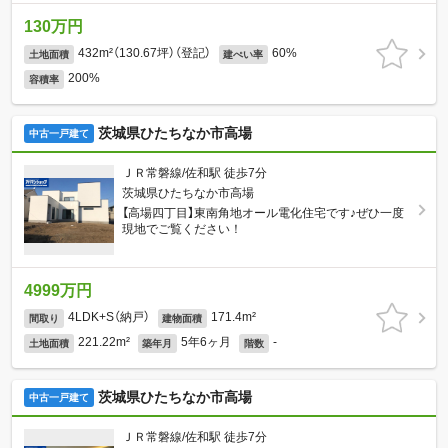
130万円
432m²（130.67坪）（登記）
60%
土地面積
建ぺい率
200%
容積率
茨城県ひたちなか市高場
中古一戸建て
ＪＲ常磐線/佐和駅 徒歩7分
茨城県ひたちなか市高場
【高場四丁目】東南角地オール電化住宅です♪ぜひ一度
現地でご覧ください！
4999万円
4LDK+S（納戸）
171.4m²
間取り
建物面積
221.22m²
5年6ヶ月
-
土地面積
築年月
階数
茨城県ひたちなか市高場
中古一戸建て
ＪＲ常磐線/佐和駅 徒歩7分