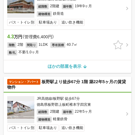
2階建
19年9ヶ月
総階数
築年数
鉄骨造
建物構造
バス・トイレ別
駐車場あり
追い炊き機能
4.3
万円
（管理費6,400円）
2階
1LDK
40.7㎡
階数
間取り
専有面積
不要/1.0ヶ月
敷/礼
ほかの部屋を表示
板野駅より徒歩67分 1階 築22年5ヶ月の賃貸
マンション・アパート
物件
JR高徳線/板野駅 徒歩67分
徳島県板野郡上板町椎本字四宮東
2階建
22年5ヶ月
総階数
築年数
軽量鉄骨
建物構造
バス・トイレ別
駐車場あり
追い炊き機能