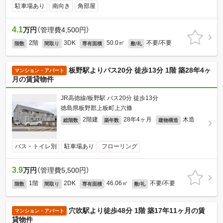
駐車場あり
南向き
角部屋
4.1
万円
（管理費4,500円）
2階
3DK
50.0㎡
不要/不要
階数
間取り
専有面積
敷/礼
板野駅よりバス20分 徒歩13分 1階 築28年4ヶ
マンション・アパート
月の賃貸物件
JR高徳線/板野駅 バス20分 徒歩13分
徳島県板野郡上板町上六條
2階建
28年4ヶ月
木造
総階数
築年数
建物構造
バス・トイレ別
駐車場あり
フローリング
3.9
万円
（管理費5,500円）
1階
2DK
46.06㎡
不要/不要
階数
間取り
専有面積
敷/礼
穴吹駅より徒歩48分 1階 築17年11ヶ月の賃
マンション・アパート
貸物件