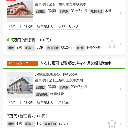
徳島県阿波市市場町香美字秋葉本
2階建
31年7ヶ月
木造
総階数
築年数
建物構造
バス・トイレ別
駐車場あり
フローリング
4.9
万円
（管理費3,000円）
2階
3DK
66.24㎡
不要/不要
階数
間取り
専有面積
敷/礼
うるし畑荘 1階 築23年7ヶ月の賃貸物件
マンション・アパート
JR徳島線/鴨島駅 徒歩100分
徳島県阿波市土成町土成字漆畑
2階建
23年7ヶ月
総階数
築年数
軽量鉄骨
建物構造
バス・トイレ別
駐車場あり
角部屋
3
万円
（管理費2,000円）
1階
1K
20.5㎡
階数
間取り
専有面積