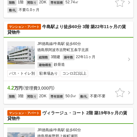
1階
2DK
52.74㎡
階数
間取り
専有面積
不要/1.0ヶ月
敷/礼
牛島駅より徒歩60分 3階 築22年11ヶ月の賃
マンション・アパート
貸物件
JR徳島線/牛島駅 徒歩60分
徳島県阿波市吉野町五条字北原
3階建
22年11ヶ月
総階数
築年数
鉄骨造
建物構造
バス・トイレ別
駐車場あり
コンロ2口以上
4.2
万円
（管理費3,000円）
3階
2DK
50.0㎡
不要/不要
階数
間取り
専有面積
敷/礼
ヴィラージュ・コート 2階 築19年9ヶ月の賃
マンション・アパート
貸物件
JR徳島線/牛島駅 徒歩60分
徳島県板野郡上板町瀬部