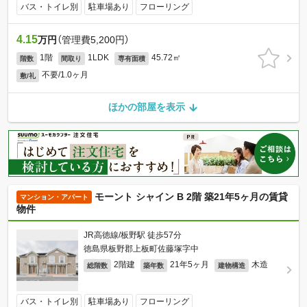
バス・トイレ別
駐車場あり
フローリング
4.15
万円
（管理費5,200円）
1階
1LDK
45.72㎡
階数
間取り
専有面積
不要/1.0ヶ月
敷/礼
ほかの部屋を表示
モーント シャイン B 2階 築21年5ヶ月の賃貸
マンション・アパート
物件
JR高徳線/板野駅 徒歩57分
徳島県板野郡上板町佐藤塚字中
2階建
21年5ヶ月
木造
総階数
築年数
建物構造
バス・トイレ別
駐車場あり
フローリング