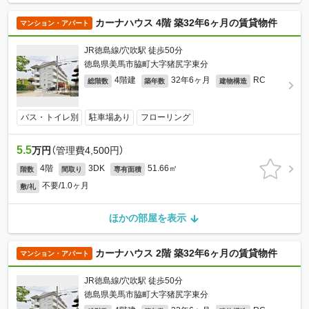
カーナハウス 4階 築32年6ヶ月の賃貸物件
マンション・アパート
JR徳島線/穴吹駅 徒歩50分
徳島県美馬市脇町大字猪尻字東分
4階建
32年6ヶ月
RC
総階数
築年数
建物構造
バス・トイレ別
駐車場あり
フローリング
5.5
万円
（管理費4,500円）
4階
3DK
51.66㎡
階数
間取り
専有面積
不要/1.0ヶ月
敷/礼
ほかの部屋を表示
カーナハウス 2階 築32年6ヶ月の賃貸物件
マンション・アパート
JR徳島線/穴吹駅 徒歩50分
徳島県美馬市脇町大字猪尻字東分