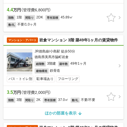
4.4
万円
（管理費6,800円）
1階
2DK
45.89㎡
階数
間取り
専有面積
不要/1.0ヶ月
敷/礼
岩倉マンション 3階 築49年1ヶ月の賃貸物件
マンション・アパート
JR徳島線/小島駅 徒歩50分
徳島県美馬市脇町岩倉
3階建
49年1ヶ月
総階数
築年数
鉄骨造
建物構造
バス・トイレ別
駐車場あり
フローリング
3.5
万円
（管理費2,000円）
3階
2K
37.0㎡
不要/不要
階数
間取り
専有面積
敷/礼
ほかの部屋を表示