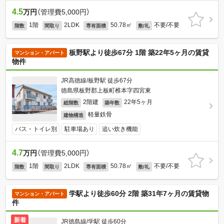
4.5
万円
（管理費5,000円）
1階
2LDK
50.78㎡
不要/不要
階数
間取り
専有面積
敷/礼
板野駅より徒歩67分 1階 築22年5ヶ月の賃貸
マンション・アパート
物件
JR高徳線/板野駅 徒歩67分
徳島県板野郡上板町椎本字四宮東
2階建
22年5ヶ月
総階数
築年数
軽量鉄骨
建物構造
バス・トイレ別
駐車場あり
追い炊き機能
4.7
万円
（管理費5,000円）
1階
2LDK
50.78㎡
不要/不要
階数
間取り
専有面積
敷/礼
学駅より徒歩60分 2階 築31年7ヶ月の賃貸物
マンション・アパート
件
新着
JR徳島線/学駅 徒歩60分