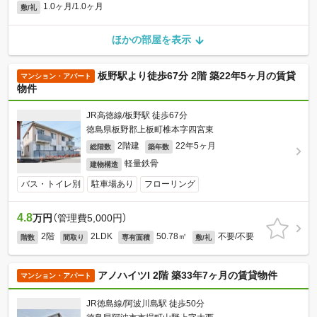
1.0ヶ月/1.0ヶ月
敷/礼
ほかの部屋を表示
板野駅より徒歩67分 2階 築22年5ヶ月の賃貸
マンション・アパート
物件
JR高徳線/板野駅 徒歩67分
徳島県板野郡上板町椎本字四宮東
2階建
22年5ヶ月
総階数
築年数
軽量鉄骨
建物構造
バス・トイレ別
駐車場あり
フローリング
4.8
万円
（管理費5,000円）
2階
2LDK
50.78㎡
不要/不要
階数
間取り
専有面積
敷/礼
アノハイツI 2階 築33年7ヶ月の賃貸物件
マンション・アパート
JR徳島線/阿波川島駅 徒歩50分