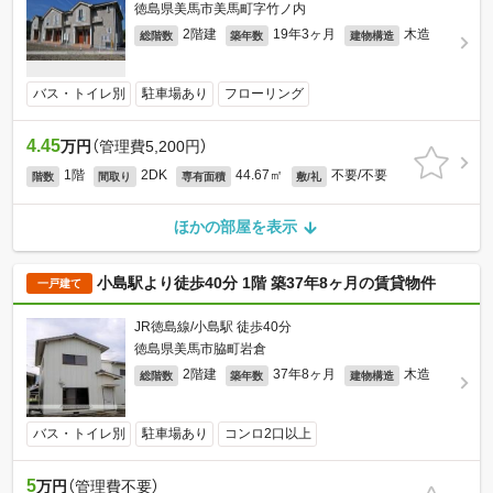
徳島県美馬市美馬町字竹ノ内
2階建
19年3ヶ月
木造
総階数
築年数
建物構造
バス・トイレ別
駐車場あり
フローリング
4.45
万円
（管理費5,200円）
1階
2DK
44.67㎡
不要/不要
階数
間取り
専有面積
敷/礼
ほかの部屋を表示
小島駅より徒歩40分 1階 築37年8ヶ月の賃貸物件
一戸建て
JR徳島線/小島駅 徒歩40分
徳島県美馬市脇町岩倉
2階建
37年8ヶ月
木造
総階数
築年数
建物構造
バス・トイレ別
駐車場あり
コンロ2口以上
5
万円
（管理費不要）