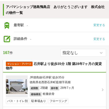
アパマンショップ徳島鴨島店 ありがとうございます 株式会社
の物件一覧
最寄駅
-
変更する
詳細条件
-
変更する
167
件
石井駅より徒歩35分 1階 築28年7ヶ月の賃貸
マンション・アパート
物件
JR徳島線/石井駅 徒歩35分
徳島県名西郡石井町藍畑字高畑
2階建
28年7ヶ月
総階数
築年数
軽量鉄骨
建物構造
バス・トイレ別
駐車場あり
フローリング