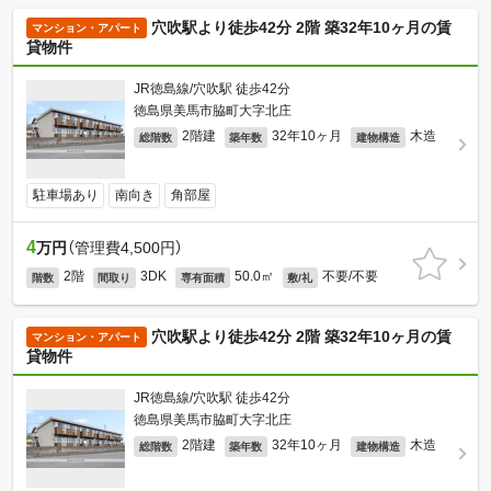
穴吹駅より徒歩42分 2階 築32年10ヶ月の賃
マンション・アパート
貸物件
JR徳島線/穴吹駅 徒歩42分
徳島県美馬市脇町大字北庄
2階建
32年10ヶ月
木造
総階数
築年数
建物構造
駐車場あり
南向き
角部屋
4
万円
（管理費4,500円）
2階
3DK
50.0㎡
不要/不要
階数
間取り
専有面積
敷/礼
穴吹駅より徒歩42分 2階 築32年10ヶ月の賃
マンション・アパート
貸物件
JR徳島線/穴吹駅 徒歩42分
徳島県美馬市脇町大字北庄
2階建
32年10ヶ月
木造
総階数
築年数
建物構造