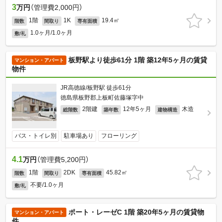
3
万円
（管理費2,000円）
1階
1K
19.4㎡
階数
間取り
専有面積
1.0ヶ月/1.0ヶ月
敷/礼
板野駅より徒歩61分 1階 築12年5ヶ月の賃貸
マンション・アパート
物件
JR高徳線/板野駅 徒歩61分
徳島県板野郡上板町佐藤塚字中
2階建
12年5ヶ月
木造
総階数
築年数
建物構造
バス・トイレ別
駐車場あり
フローリング
4.1
万円
（管理費5,200円）
1階
2DK
45.82㎡
階数
間取り
専有面積
不要/1.0ヶ月
敷/礼
ポート・レーゼC 1階 築20年5ヶ月の賃貸物
マンション・アパート
件