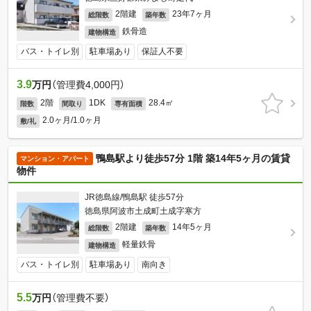
2階建
23年7ヶ月
総階数
築年数
鉄骨造
建物構造
バス・トイレ別
駐車場あり
保証人不要
3.9
万円
（管理費4,000円）
2階
1DK
28.4㎡
階数
間取り
専有面積
2.0ヶ月/1.0ヶ月
敷/礼
鴨島駅より徒歩57分 1階 築14年5ヶ月の賃貸
マンション・アパート
物件
JR徳島線/鴨島駅 徒歩57分
徳島県阿波市土成町土成字寒方
2階建
14年5ヶ月
総階数
築年数
軽量鉄骨
建物構造
バス・トイレ別
駐車場あり
南向き
5.5
万円
（管理費不要）