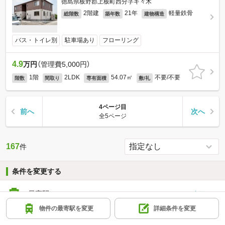
徳島県板野郡上板町西分字キ々木
2階建
21年
軽量鉄骨
総階数
築年数
建物構造
バス・トイレ別
駐車場あり
フローリング
4.9
万円
（管理費5,000円）
1階
2LDK
54.07㎡
不要/不要
階数
間取り
専有面積
敷/礼
4ページ目
前へ
次へ
全5ページ
167
件
条件を変更する
最寄駅
-
変更する
物件の最寄駅を変更
詳細条件を変更
詳細条件
-
変更する