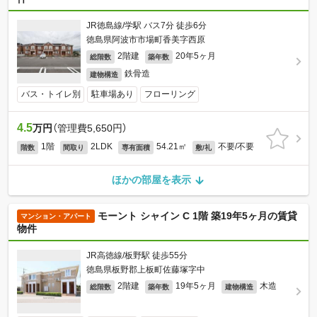
JR徳島線/学駅 バス7分 徒歩6分
徳島県阿波市市場町香美字西原
2階建
20年5ヶ月
総階数
築年数
鉄骨造
建物構造
バス・トイレ別
駐車場あり
フローリング
4.5
万円
（管理費5,650円）
1階
2LDK
54.21㎡
不要/不要
階数
間取り
専有面積
敷/礼
ほかの部屋を表示
モーント シャイン C 1階 築19年5ヶ月の賃貸
マンション・アパート
物件
JR高徳線/板野駅 徒歩55分
徳島県板野郡上板町佐藤塚字中
2階建
19年5ヶ月
木造
総階数
築年数
建物構造