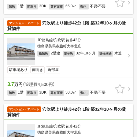
1階
3DK
65.0㎡
不要/不要
階数
間取り
専有面積
敷/礼
穴吹駅より徒歩42分 1階 築32年10ヶ月の賃
マンション・アパート
貸物件
JR徳島線/穴吹駅 徒歩42分
徳島県美馬市脇町大字北庄
2階建
32年10ヶ月
木造
総階数
築年数
建物構造
駐車場あり
南向き
角部屋
3.7
万円
（管理費4,500円）
1階
3DK
50.0㎡
不要/不要
階数
間取り
専有面積
敷/礼
穴吹駅より徒歩42分 1階 築32年10ヶ月の賃
マンション・アパート
貸物件
JR徳島線/穴吹駅 徒歩42分
徳島県美馬市脇町大字北庄