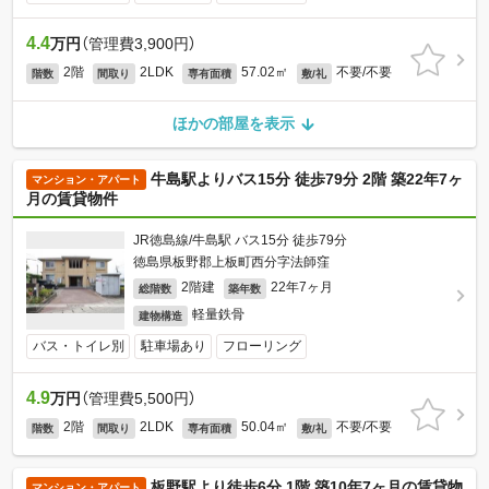
4.4
万円
（管理費3,900円）
2階
2LDK
57.02㎡
不要/不要
階数
間取り
専有面積
敷/礼
ほかの部屋を表示
牛島駅よりバス15分 徒歩79分 2階 築22年7ヶ
マンション・アパート
月の賃貸物件
JR徳島線/牛島駅 バス15分 徒歩79分
徳島県板野郡上板町西分字法師窪
2階建
22年7ヶ月
総階数
築年数
軽量鉄骨
建物構造
バス・トイレ別
駐車場あり
フローリング
4.9
万円
（管理費5,500円）
2階
2LDK
50.04㎡
不要/不要
階数
間取り
専有面積
敷/礼
板野駅より徒歩6分 1階 築10年7ヶ月の賃貸物
マンション・アパート