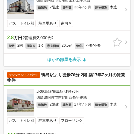
徳島県阿波市市場町山野上字大西
2階建
33年7ヶ月
木造
総階数
築年数
建物構造
バス・トイレ別
駐車場あり
南向き
2.8
万円
（管理費2,000円）
2階
1R
26.5㎡
不要/不要
階数
間取り
専有面積
敷/礼
ほかの部屋を表示
鴨島駅より徒歩76分 2階 築17年7ヶ月の賃貸
マンション・アパート
物件
JR徳島線/鴨島駅 徒歩76分
徳島県阿波市吉野町西条字築地
2階建
17年7ヶ月
木造
総階数
築年数
建物構造
バス・トイレ別
駐車場あり
フローリング