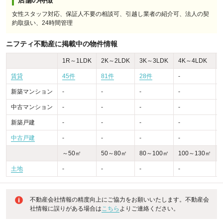
店舗の特徴
女性スタッフ対応、保証人不要の相談可、引越し業者の紹介可、法人の契
約取扱い、24時間管理
ニフティ不動産に掲載中の物件情報
1R～1LDK
2K～2LDK
3K～3LDK
4K～4LDK
賃貸
45件
81件
28件
-
新築マンション
-
-
-
-
-
中古マンション
-
-
-
-
-
新築戸建
-
-
-
-
-
中古戸建
-
-
-
-
～50㎡
50～80㎡
80～100㎡
100～130㎡
土地
-
-
-
-
不動産会社情報の精度向上にご協力をお願いいたします。不動産会
社情報に誤りがある場合は
こちら
よりご連絡ください。