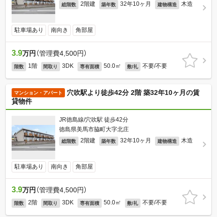
2階建
32年10ヶ月
木造
総階数
築年数
建物構造
駐車場あり
南向き
角部屋
3.9
万円
（管理費4,500円）
1階
3DK
50.0㎡
不要/不要
階数
間取り
専有面積
敷/礼
穴吹駅より徒歩42分 2階 築32年10ヶ月の賃
マンション・アパート
貸物件
JR徳島線/穴吹駅 徒歩42分
徳島県美馬市脇町大字北庄
2階建
32年10ヶ月
木造
総階数
築年数
建物構造
駐車場あり
南向き
角部屋
3.9
万円
（管理費4,500円）
2階
3DK
50.0㎡
不要/不要
階数
間取り
専有面積
敷/礼