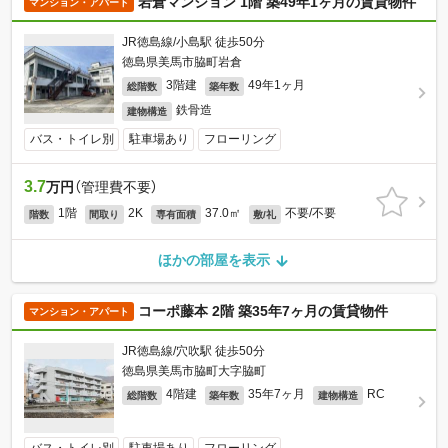
岩倉マンション 1階 築49年1ヶ月の賃貸物件
マンション・アパート
JR徳島線/小島駅 徒歩50分
徳島県美馬市脇町岩倉
3階建
49年1ヶ月
総階数
築年数
鉄骨造
建物構造
バス・トイレ別
駐車場あり
フローリング
3.7
万円
（管理費不要）
1階
2K
37.0㎡
不要/不要
階数
間取り
専有面積
敷/礼
ほかの部屋を表示
コーポ藤本 2階 築35年7ヶ月の賃貸物件
マンション・アパート
JR徳島線/穴吹駅 徒歩50分
徳島県美馬市脇町大字脇町
4階建
35年7ヶ月
RC
総階数
築年数
建物構造