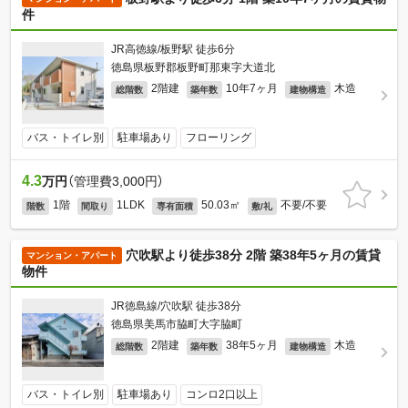
件
JR高徳線/板野駅 徒歩6分
徳島県板野郡板野町那東字大道北
2階建
10年7ヶ月
木造
総階数
築年数
建物構造
バス・トイレ別
駐車場あり
フローリング
4.3
万円
（管理費3,000円）
1階
1LDK
50.03㎡
不要/不要
階数
間取り
専有面積
敷/礼
穴吹駅より徒歩38分 2階 築38年5ヶ月の賃貸
マンション・アパート
物件
JR徳島線/穴吹駅 徒歩38分
徳島県美馬市脇町大字脇町
2階建
38年5ヶ月
木造
総階数
築年数
建物構造
バス・トイレ別
駐車場あり
コンロ2口以上