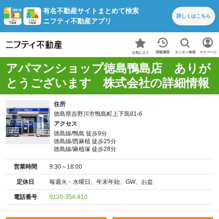
有名不動産サイトまとめて検索
詳しくは
こちら
ニフティ不動産アプリ
カンタン検索
閲覧履歴
マイページ
お気に入り
アパマンショップ徳島鴨島店 ありが
とうございます 株式会社の詳細情報
住所
徳島県吉野川市鴨島町上下島81-6
アクセス
徳島線/鴨島 徒歩9分
徳島線/西麻植 徒歩25分
徳島線/麻植塚 徒歩28分
営業時間
9:30～18:00
定休日
毎週火・水曜日、年末年始、GW、お盆
電話番号
0120-354-810