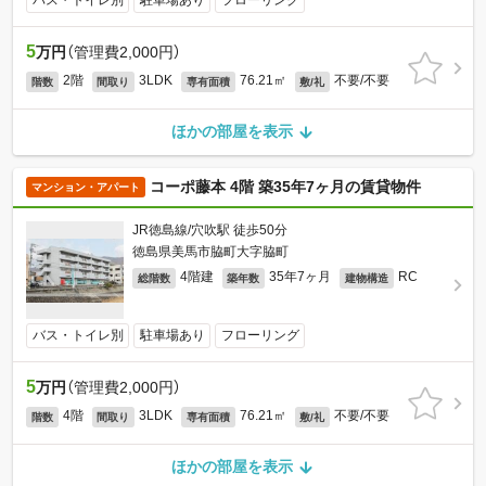
バス・トイレ別
駐車場あり
フローリング
5
万円
（管理費2,000円）
2階
3LDK
76.21㎡
不要/不要
階数
間取り
専有面積
敷/礼
ほかの部屋を表示
コーポ藤本 4階 築35年7ヶ月の賃貸物件
マンション・アパート
JR徳島線/穴吹駅 徒歩50分
徳島県美馬市脇町大字脇町
4階建
35年7ヶ月
RC
総階数
築年数
建物構造
バス・トイレ別
駐車場あり
フローリング
5
万円
（管理費2,000円）
4階
3LDK
76.21㎡
不要/不要
階数
間取り
専有面積
敷/礼
ほかの部屋を表示