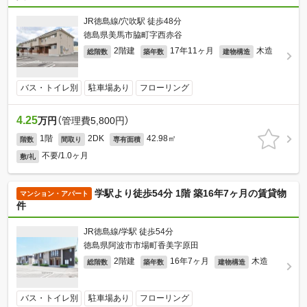
JR徳島線/穴吹駅 徒歩48分
徳島県美馬市脇町字西赤谷
2階建
17年11ヶ月
木造
総階数
築年数
建物構造
バス・トイレ別
駐車場あり
フローリング
4.25
万円
（管理費5,800円）
1階
2DK
42.98㎡
階数
間取り
専有面積
不要/1.0ヶ月
敷/礼
学駅より徒歩54分 1階 築16年7ヶ月の賃貸物
マンション・アパート
件
JR徳島線/学駅 徒歩54分
徳島県阿波市市場町香美字原田
2階建
16年7ヶ月
木造
総階数
築年数
建物構造
バス・トイレ別
駐車場あり
フローリング