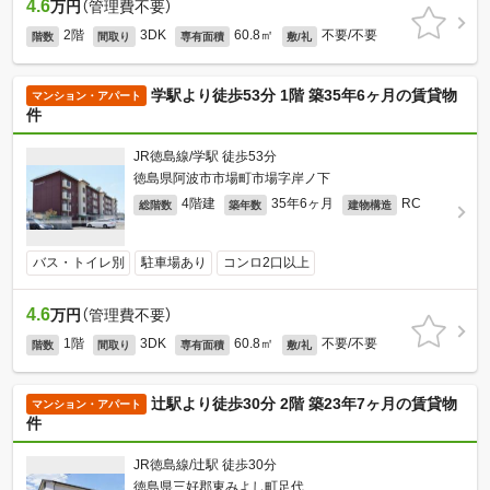
4.6
万円
（管理費不要）
2階
3DK
60.8㎡
不要/不要
階数
間取り
専有面積
敷/礼
学駅より徒歩53分 1階 築35年6ヶ月の賃貸物
マンション・アパート
件
JR徳島線/学駅 徒歩53分
徳島県阿波市市場町市場字岸ノ下
4階建
35年6ヶ月
RC
総階数
築年数
建物構造
バス・トイレ別
駐車場あり
コンロ2口以上
4.6
万円
（管理費不要）
1階
3DK
60.8㎡
不要/不要
階数
間取り
専有面積
敷/礼
辻駅より徒歩30分 2階 築23年7ヶ月の賃貸物
マンション・アパート
件
JR徳島線/辻駅 徒歩30分
徳島県三好郡東みよし町足代