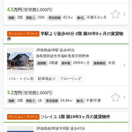
4.5
万円
（管理費2,000円）
2階
2DK
42.0㎡
不要/1.0ヶ月
階数
間取り
専有面積
敷/礼
学駅より徒歩40分 2階 築26年8ヶ月の賃貸物
マンション・アパート
件
JR徳島線/学駅 徒歩40分
徳島県阿波市市場町香美字西野神
2階建
26年8ヶ月
木造
総階数
築年数
建物構造
バス・トイレ別
駐車場あり
フローリング
3.2
万円
（管理費2,000円）
2階
1K
24.84㎡
不要/不要
階数
間取り
専有面積
敷/礼
ソレイユ 1階 築19年3ヶ月の賃貸物件
マンション・アパート
JR徳島線/阿波半田駅 徒歩42分