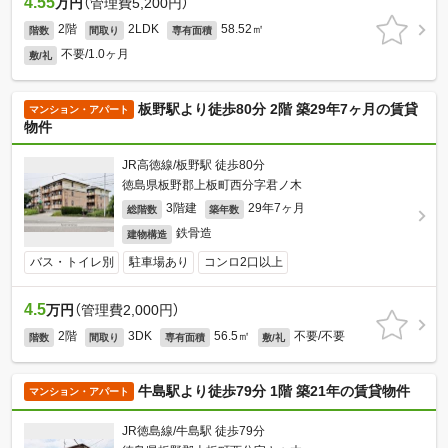
4.55
万円
（管理費5,200円）
2階
2LDK
58.52㎡
階数
間取り
専有面積
不要/1.0ヶ月
敷/礼
板野駅より徒歩80分 2階 築29年7ヶ月の賃貸
マンション・アパート
物件
JR高徳線/板野駅 徒歩80分
徳島県板野郡上板町西分字君ノ木
3階建
29年7ヶ月
総階数
築年数
鉄骨造
建物構造
バス・トイレ別
駐車場あり
コンロ2口以上
4.5
万円
（管理費2,000円）
2階
3DK
56.5㎡
不要/不要
階数
間取り
専有面積
敷/礼
牛島駅より徒歩79分 1階 築21年の賃貸物件
マンション・アパート
JR徳島線/牛島駅 徒歩79分