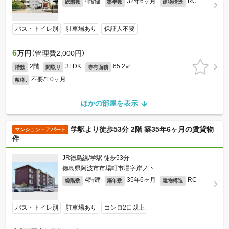
4階建
32年6ヶ月
RC
総階数
築年数
建物構造
バス・トイレ別
駐車場あり
保証人不要
6
万円
（管理費2,000円）
2階
3LDK
65.2㎡
階数
間取り
専有面積
不要/1.0ヶ月
敷/礼
ほかの部屋を表示
学駅より徒歩53分 2階 築35年6ヶ月の賃貸物
マンション・アパート
件
JR徳島線/学駅 徒歩53分
徳島県阿波市市場町市場字岸ノ下
4階建
35年6ヶ月
RC
総階数
築年数
建物構造
バス・トイレ別
駐車場あり
コンロ2口以上