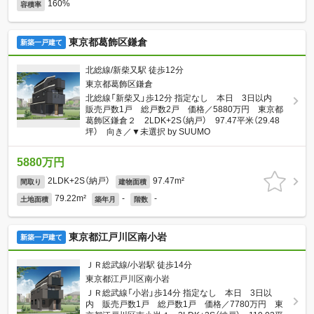
160%
容積率
東京都葛飾区鎌倉
新築一戸建て
北総線/新柴又駅 徒歩12分
東京都葛飾区鎌倉
北総線「新柴又」歩12分 指定なし 本日 3日以内
販売戸数1戸 総戸数2戸 価格／5880万円 東京都
葛飾区鎌倉２ 2LDK+2S（納戸） 97.47平米（29.48
坪） 向き／▼未選択 by SUUMO
5880万円
2LDK+2S（納戸）
97.47m²
間取り
建物面積
79.22m²
-
-
土地面積
築年月
階数
東京都江戸川区南小岩
新築一戸建て
ＪＲ総武線/小岩駅 徒歩14分
東京都江戸川区南小岩
ＪＲ総武線「小岩」歩14分 指定なし 本日 3日以
内 販売戸数1戸 総戸数1戸 価格／7780万円 東