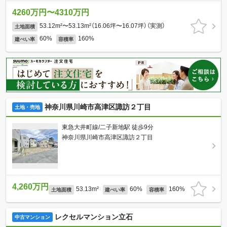
4260万円〜4310万円
53.12m²〜53.13m²（16.06坪〜16.07坪）（実測）
土地面積
60%
160%
建ぺい率
容積率
神奈川県川崎市高津区諏訪２丁目
土地・売地
東急大井町線/二子新地駅 徒歩9分
神奈川県川崎市高津区諏訪２丁目
4,260万円
53.13m²
60%
160%
土地面積
建ぺい率
容積率
レクセルマンション立石
中古マンション