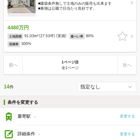
■建築条件無しで土地のみの販売も出来ます
■東側は公園で日当たり良好です。
4480万円
91.03m²（27.53坪）（実測）
80%
土地面積
建ぺい率
300%
容積率
1ページ目
前へ
次へ
全1ページ
14
件
条件を変更する
最寄駅
-
変更する
詳細条件
-
変更する