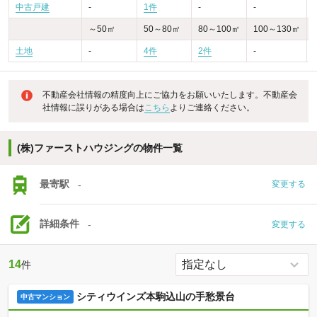
中古戸建
-
1件
-
-
-
～50㎡
50～80㎡
80～100㎡
100～130㎡
土地
-
4件
2件
-
-
不動産会社情報の精度向上にご協力をお願いいたします。不動産会
社情報に誤りがある場合は
こちら
よりご連絡ください。
(株)ファーストハウジングの物件一覧
最寄駅
-
変更する
詳細条件
-
変更する
14
件
シティウインズ本駒込山の手愁景台
中古マンション