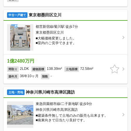
東京都墨田区立川
中古一戸建て
都営新宿線/菊川駅 徒歩7分
東京都墨田区立川
■大幅価格変更しました。
■室内のご見学できます。
1億2480万円
2LDK
138.39m²
72.58m²
間取り
建物面積
土地面積
36年10ヶ月
-
築年月
階数
神奈川県川崎市高津区諏訪
土地・売地
東急田園都市線/二子新地駅 徒歩9分
神奈川県川崎市高津区諏訪
■建築条件無しで土地のみの販売も出来ます。
■南東向きで日当たり良好です。