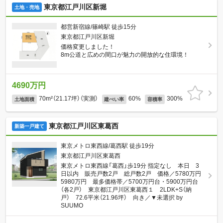
東京都江戸川区新堀
土地・売地
都営新宿線/篠崎駅 徒歩15分
東京都江戸川区新堀
価格変更しました！
8m公道と広めの間口が魅力の開放的な住環境！
4690万円
70m²（21.17坪）（実測）
60%
300%
土地面積
建ぺい率
容積率
東京都江戸川区東葛西
新築一戸建て
東京メトロ東西線/葛西駅 徒歩19分
東京都江戸川区東葛西
東京メトロ東西線「葛西」歩19分 指定なし 本日 3
日以内 販売戸数2戸 総戸数2戸 価格／5780万円
5980万円 最多価格帯／5700万円台・5900万円台
（各2戸） 東京都江戸川区東葛西１ 2LDK+S（納
戸） 72.6平米（21.96坪） 向き／▼未選択 by
SUUMO