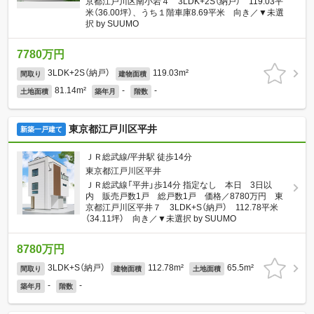
京都江戸川区南小岩４ 3LDK+2S（納戸） 119.03平
米（36.00坪）、うち１階車庫8.69平米 向き／▼未選
択 by SUUMO
7780万円
3LDK+2S（納戸）
119.03m²
間取り
建物面積
81.14m²
-
-
土地面積
築年月
階数
東京都江戸川区平井
新築一戸建て
ＪＲ総武線/平井駅 徒歩14分
東京都江戸川区平井
ＪＲ総武線「平井」歩14分 指定なし 本日 3日以
内 販売戸数1戸 総戸数1戸 価格／8780万円 東
京都江戸川区平井７ 3LDK+S（納戸） 112.78平米
（34.11坪） 向き／▼未選択 by SUUMO
8780万円
3LDK+S（納戸）
112.78m²
65.5m²
間取り
建物面積
土地面積
-
-
築年月
階数