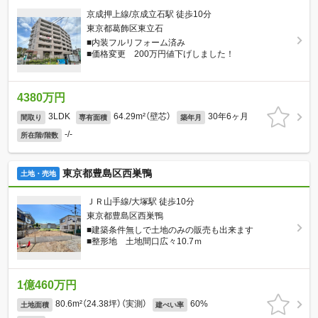
京成押上線/京成立石駅 徒歩10分
東京都葛飾区東立石
■内装フルリフォーム済み
■価格変更 200万円値下げしました！
4380万円
3LDK
64.29m²（壁芯）
30年6ヶ月
間取り
専有面積
築年月
-/-
所在階/階数
東京都豊島区西巣鴨
土地・売地
ＪＲ山手線/大塚駅 徒歩10分
東京都豊島区西巣鴨
■建築条件無しで土地のみの販売も出来ます
■整形地 土地間口広々10.7ｍ
1億460万円
80.6m²（24.38坪）（実測）
60%
土地面積
建ぺい率