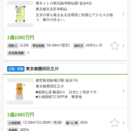
東京メトロ南北線/本駒込駅 徒歩4分
東京都文京区本駒込
文京の落ち着きある住環境と快適なアクセスが揃
う、魅力の住まい。
1億2280万円
2LDK
59.39m²（壁芯）
26年3ヶ月
間取り
専有面積
築年月
-/-
所在階/階数
東京都墨田区立川
土地・売地
都営新宿線/菊川駅 徒歩7分
東京都墨田区立川
■南側公道 幅員6ｍ 日当たり良好です。
■土地面積72.58平米 整形地
1億2480万円
72.58m²（21.95坪）（実測）
60%
土地面積
建ぺい率
300%
容積率