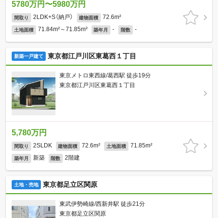
5780万円〜5980万円
2LDK+S（納戸）
72.6m²
間取り
建物面積
71.84m²～71.85m²
-
-
土地面積
築年月
階数
東京都江戸川区東葛西１丁目
新築一戸建て
東京メトロ東西線/葛西駅 徒歩19分
東京都江戸川区東葛西１丁目
5,780万円
2SLDK
72.6m²
71.85m²
間取り
建物面積
土地面積
新築
2階建
築年月
階数
東京都足立区関原
土地・売地
東武伊勢崎線/西新井駅 徒歩21分
東京都足立区関原