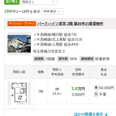
並び替え
18
件中
1〜18件を表示
パークハイツ若宮 2階 築36年の賃貸物件
マンション・アパート
ＪＲ高崎線/桶川駅 徒歩7分
ＪＲ高崎線/北上尾駅 徒歩21分
ＪＲ高崎線/上尾駅 徒歩44分
埼玉県桶川市若宮２
2階建
36年
軽量鉄骨
総階数
築年数
建物構造
間取り
賃料
敷金
間取り図
階数
専有面積
管理費等
礼金
50,000円
3.8
敷
万円
1K
2階
24.0㎡
不要
3,000円
礼
ほかの部屋を表示
ほかの部屋を検索中…