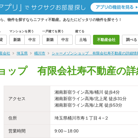
ら、物件を探すならニフティ不動産。あなたにピッタリの物件を探そう！
る
マンションを買う
一戸建てを買う
建てる
貸
新築
中古
新築
中古
土地
不動産会社
調べる
産会社
埼玉県
桶川市
シャーメゾンショップ 有限会社寿不動産の詳細情
ョップ 有限会社寿不動産の詳
湘南新宿ライン高海/桶川 徒歩4分
アクセス
湘南新宿ライン高海/北上尾 徒歩31分
湘南新宿ライン高海/上尾 徒歩53分
住所
埼玉県桶川市寿１丁目４−２
営業時間
9:00～18:00