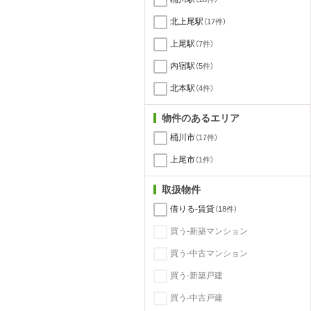
北上尾駅
（17件）
上尾駅
（7件）
内宿駅
（5件）
北本駅
（4件）
物件のあるエリア
桶川市
（17件）
上尾市
（1件）
取扱物件
借りる-賃貸
（18件）
買う-新築マンション
買う-中古マンション
買う-新築戸建
買う-中古戸建