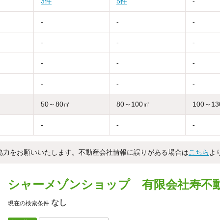
3件
5件
-
-
-
-
-
-
-
-
-
-
-
-
-
50～80㎡
80～100㎡
100～1
-
-
-
協力をお願いいたします。不動産会社情報に誤りがある場合は
こちら
よ
シャーメゾンショップ 有限会社寿不
なし
現在の検索条件