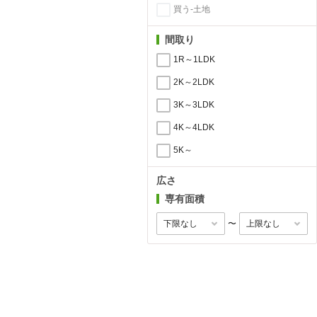
買う-土地
間取り
1R～1LDK
2K～2LDK
3K～3LDK
4K～4LDK
5K～
広さ
専有面積
〜