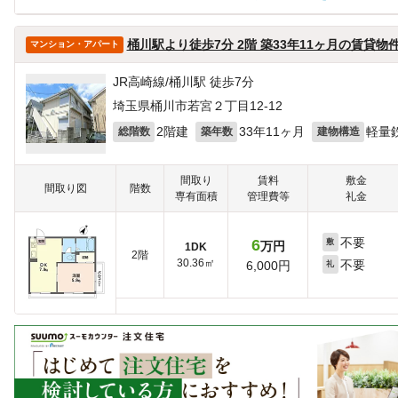
ほかの部屋は見つかりませんでした
桶川駅より徒歩7分 2階 築33年11ヶ月の賃貸物
マンション・アパート
JR高崎線/桶川駅 徒歩7分
埼玉県桶川市若宮２丁目12-12
2階建
33年11ヶ月
軽量
総階数
築年数
建物構造
間取り
賃料
敷金
間取り図
階数
専有面積
管理費等
礼金
不要
6
敷
万円
1DK
2階
30.36㎡
不要
6,000円
礼