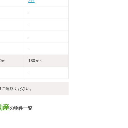
2件
-
-
-
-
30㎡
130㎡～
-
りご連絡ください。
動産
の物件一覧