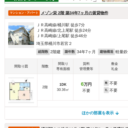
メゾン栄 2階 築34年7ヶ月の賃貸物件
マンション・アパート
ＪＲ高崎線/桶川駅 徒歩7分
ＪＲ高崎線/北上尾駅 徒歩24分
ＪＲ高崎線/上尾駅 徒歩46分
埼玉県桶川市若宮２
2階建
34年7ヶ月
軽量鉄
総階数
築年数
建物構造
間取り
賃料
敷金
間取り図
階数
専有面積
管理費等
礼金
不要
6
敷
万円
1DK
2階
30.36㎡
不要
不要
礼
ほかの部屋を表示
ほかの部屋を検索中…
ほかの部屋は見つかりませんでした