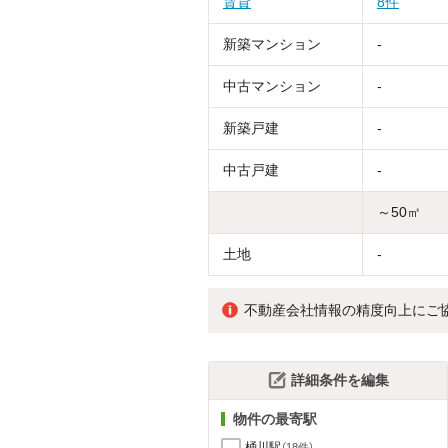
賃貸
8件
新築マンション
-
中古マンション
-
新築戸建
-
中古戸建
-
～50㎡
土地
-
不動産会社情報の精度向上にご
詳細条件を編集
物件の最寄駅
桶川駅
（18件）