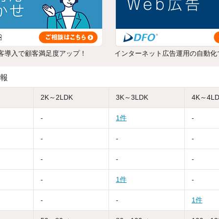
客導入で顧客満足度アップ！
インターネット広告運用の自動化
報
2K～2LDK
3K～3LDK
4K～4L
-
1件
-
-
-
-
-
-
-
-
1件
-
-
-
1件