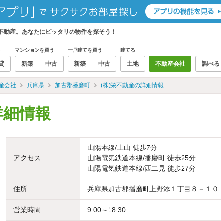
ィ不動産。あなたにピッタリの物件を探そう！
る
マンションを買う
一戸建てを買う
建てる
貸
新築
中古
新築
中古
土地
不動産会社
調べる
産会社
兵庫県
加古郡播磨町
(株)栄不動産の詳細情報
詳細情報
山陽本線/土山 徒歩7分
アクセス
山陽電気鉄道本線/播磨町 徒歩25分
山陽電気鉄道本線/西二見 徒歩27分
住所
兵庫県加古郡播磨町上野添１丁目８－１０
営業時間
9:00～18:30