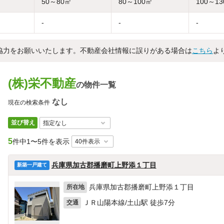
50～80㎡
80～100㎡
100～1
-
-
-
協力をお願いいたします。不動産会社情報に誤りがある場合は
こちら
よ
(株)栄不動産
の物件一覧
なし
現在の検索条件
並び替え
5
件中
1〜5件を表示
兵庫県加古郡播磨町上野添１丁目
新築一戸建て
兵庫県加古郡播磨町上野添１丁目
所在地
ＪＲ山陽本線/土山駅 徒歩7分
交通