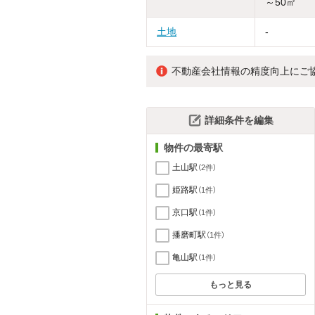
～50㎡
土地
-
不動産会社情報の精度向上にご
詳細条件を編集
物件の最寄駅
土山駅
（2件）
姫路駅
（1件）
京口駅
（1件）
播磨町駅
（1件）
亀山駅
（1件）
もっと見る