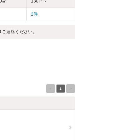
30㎡
130㎡～
2件
りご連絡ください。
<
1
>