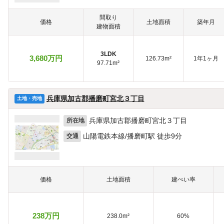
間取り
価格
土地面積
築年月
建物面積
3LDK
3,680万円
126.73m²
1年1ヶ月
97.71m²
兵庫県加古郡播磨町宮北３丁目
土地・売地
兵庫県加古郡播磨町宮北３丁目
所在地
山陽電鉄本線/播磨町駅 徒歩9分
交通
価格
土地面積
建ぺい率
238万円
238.0m²
60%