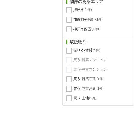
物件のあるエリア
姫路市
（2件）
加古郡播磨町
（2件）
神戸市西区
（1件）
取扱物件
借りる-賃貸
（1件）
買う-新築マンション
買う-中古マンション
買う-新築戸建
（1件）
買う-中古戸建
（1件）
買う-土地
（2件）