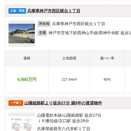
兵庫県神戸市西区糀台１丁目
土地・売地
兵庫県神戸市西区糀台１丁目
所在地
神戸市営地下鉄西神山手線/西神中央駅 徒歩1
交通
価格
土地面積
建ぺい率
4,980万円
227.44m²
40%
山陽姫路駅より徒歩27分 築9年の賃貸物件
一戸建て
山陽電鉄本線/山陽姫路駅 徒歩27分
ＪＲ播但線/京口駅 徒歩28分
兵庫県姫路市八代本町１丁目