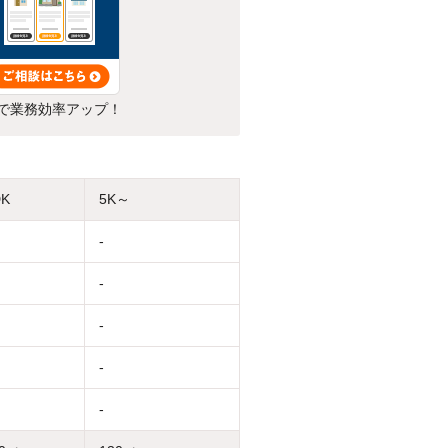
で業務効率アップ！
DK
5K～
-
-
-
-
-