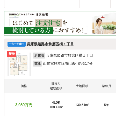
兵庫県姫路市飾磨区構１丁目
中古一戸建て
新着
兵庫県姫路市飾磨区構１丁目
所在地
山陽電鉄本線/亀山駅 徒歩17分
交通
間取り
価格
土地面積
築年月
建物面積
4LDK
3,980万円
130.54m²
5年
108.47m²