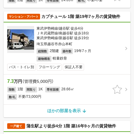
2階
1K
24.63㎡
不要/不要
階数
間取り
専有面積
敷/礼
カプチュール 1階 築19年7ヶ月の賃貸物件
マンション・アパート
東武伊勢崎線/越谷駅 徒歩4分
ＪＲ武蔵野線/南越谷駅 徒歩18分
東武伊勢崎線/新越谷駅 徒歩19分
埼玉県越谷市赤山本町
2階建
19年7ヶ月
総階数
築年数
軽量鉄骨
建物構造
バス・トイレ別
フローリング
保証人不要
7.3
万円
（管理費5,000円）
1階
1K
28.66㎡
階数
間取り
専有面積
不要/73,000円
敷/礼
ほかの部屋を表示
蒲生駅より徒歩4分 1階 築16年9ヶ月の賃貸物件
一戸建て