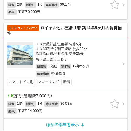
2階
1K
30.17㎡
階数
間取り
専有面積
不要/80,000円
敷/礼
ロイヤルヒル三郷 1階 築14年5ヶ月の賃貸物
マンション・アパート
件
ＪＲ武蔵野線/三郷駅 徒歩5分
ＪＲ武蔵野線/新三郷駅 徒歩22分
流鉄流山線/平和台駅 徒歩25分
埼玉県三郷市三郷３
3階建
14年5ヶ月
総階数
築年数
軽量鉄骨
建物構造
バス・トイレ別
フローリング
新着
7.6
万円
（管理費7,000円）
1階
1R
30.03㎡
階数
間取り
専有面積
不要/114,000円
敷/礼
ほかの部屋を表示