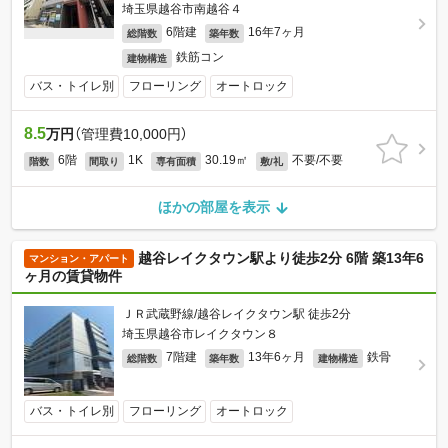
埼玉県越谷市南越谷４
6階建
16年7ヶ月
総階数
築年数
鉄筋コン
建物構造
バス・トイレ別
フローリング
オートロック
8.5
万円
（管理費10,000円）
6階
1K
30.19㎡
不要/不要
階数
間取り
専有面積
敷/礼
ほかの部屋を表示
越谷レイクタウン駅より徒歩2分 6階 築13年6
マンション・アパート
ヶ月の賃貸物件
ＪＲ武蔵野線/越谷レイクタウン駅 徒歩2分
埼玉県越谷市レイクタウン８
7階建
13年6ヶ月
鉄骨
総階数
築年数
建物構造
バス・トイレ別
フローリング
オートロック