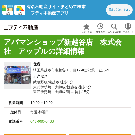
有名不動産サイトまとめて検索
詳しくは
こちら
ニフティ不動産アプリ
カンタン検索
閲覧履歴
マイページ
お気に入り
アパマンショップ新越谷店 株式会
社 アップルの詳細情報
住所
埼玉県越谷市南越谷１丁目19-8吉沢第一ビル2F
アクセス
武蔵野線/南越谷 徒歩3分
東武伊勢崎・大師線/新越谷 徒歩3分
東武伊勢崎・大師線/蒲生 徒歩15分
営業時間
10:00～19:00
定休日
毎週水曜日
電話番号
048-990-6433