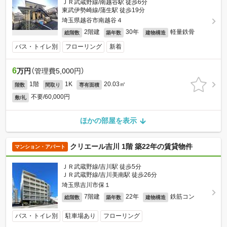
ＪＲ武蔵野線/南越谷駅 徒歩6分
東武伊勢崎線/蒲生駅 徒歩19分
埼玉県越谷市南越谷４
2階建
30年
軽量鉄骨
総階数
築年数
建物構造
バス・トイレ別
フローリング
新着
6
万円
（管理費5,000円）
1階
1K
20.03㎡
階数
間取り
専有面積
不要/60,000円
敷/礼
ほかの部屋を表示
クリエール吉川 1階 築22年の賃貸物件
マンション・アパート
ＪＲ武蔵野線/吉川駅 徒歩5分
ＪＲ武蔵野線/吉川美南駅 徒歩26分
埼玉県吉川市保１
7階建
22年
鉄筋コン
総階数
築年数
建物構造
バス・トイレ別
駐車場あり
フローリング