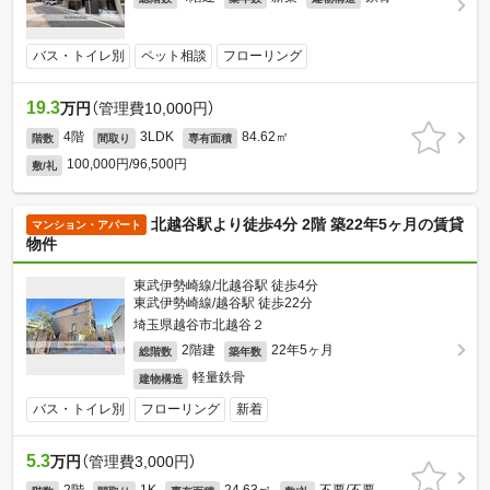
バス・トイレ別
ペット相談
フローリング
19.3
万円
（管理費10,000円）
4階
3LDK
84.62㎡
階数
間取り
専有面積
100,000円/96,500円
敷/礼
北越谷駅より徒歩4分 2階 築22年5ヶ月の賃貸
マンション・アパート
物件
東武伊勢崎線/北越谷駅 徒歩4分
東武伊勢崎線/越谷駅 徒歩22分
埼玉県越谷市北越谷２
2階建
22年5ヶ月
総階数
築年数
軽量鉄骨
建物構造
バス・トイレ別
フローリング
新着
5.3
万円
（管理費3,000円）