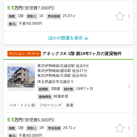
6.5
万円
（管理費7,000円）
1階
1K
25.07㎡
階数
間取り
専有面積
不要/50,000円
敷/礼
ほかの部屋を表示
アネックスK 1階 築19年7ヶ月の賃貸物件
マンション・アパート
東武伊勢崎線/北越谷駅 徒歩5分
東武伊勢崎線/越谷駅 徒歩27分
東武伊勢崎線/大袋駅 徒歩30分
埼玉県越谷市北越谷５
3階建
19年7ヶ月
総階数
築年数
軽量鉄骨
建物構造
バス・トイレ別
フローリング
新着
6.5
万円
（管理費5,000円）
1階
1R
29.71㎡
階数
間取り
専有面積
不要/65,000円
敷/礼