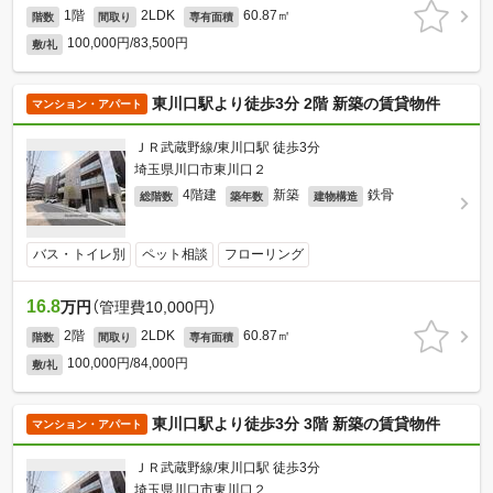
1階
2LDK
60.87㎡
階数
間取り
専有面積
100,000円/83,500円
敷/礼
東川口駅より徒歩3分 2階 新築の賃貸物件
マンション・アパート
ＪＲ武蔵野線/東川口駅 徒歩3分
埼玉県川口市東川口２
4階建
新築
鉄骨
総階数
築年数
建物構造
バス・トイレ別
ペット相談
フローリング
16.8
万円
（管理費10,000円）
2階
2LDK
60.87㎡
階数
間取り
専有面積
100,000円/84,000円
敷/礼
東川口駅より徒歩3分 3階 新築の賃貸物件
マンション・アパート
ＪＲ武蔵野線/東川口駅 徒歩3分
埼玉県川口市東川口２