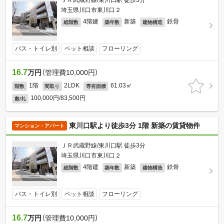
ＪＲ武蔵野線/東川口駅 徒歩3分
埼玉県川口市東川口２
4階建
新築
鉄骨
総階数
築年数
建物構造
バス・トイレ別
ペット相談
フローリング
16.7
万円
（管理費10,000円）
1階
2LDK
61.03㎡
階数
間取り
専有面積
100,000円/83,500円
敷/礼
東川口駅より徒歩3分 1階 新築の賃貸物件
マンション・アパート
ＪＲ武蔵野線/東川口駅 徒歩3分
埼玉県川口市東川口２
4階建
新築
鉄骨
総階数
築年数
建物構造
バス・トイレ別
ペット相談
フローリング
16.7
万円
（管理費10,000円）