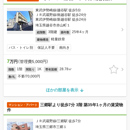
東武伊勢崎線/越谷駅 徒歩5分
ＪＲ武蔵野線/南越谷駅 徒歩24分
東武伊勢崎線/新越谷駅 徒歩24分
埼玉県越谷市赤山町１
3階建
25年4ヶ月
総階数
築年数
軽量鉄骨
建物構造
バス・トイレ別
保証人不要
南向き
7
万円
（管理費5,000円）
1階
1K
28.78㎡
階数
間取り
専有面積
不要/70,000円
敷/礼
ほかの部屋を表示
三郷駅より徒歩7分 3階 築35年1ヶ月の賃貸物
マンション・アパート
件
ＪＲ武蔵野線/三郷駅 徒歩7分
埼玉県三郷市三郷１