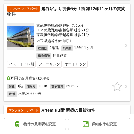
越谷駅より徒歩5分 1階 築12年11ヶ月の賃貸
マンション・アパート
物件
東武伊勢崎線/越谷駅 徒歩5分
ＪＲ武蔵野線/南越谷駅 徒歩21分
東武伊勢崎線/新越谷駅 徒歩21分
埼玉県越谷市赤山町１
3階建
12年11ヶ月
総階数
築年数
軽量鉄骨
建物構造
バス・トイレ別
フローリング
オートロック
8
万円
（管理費6,000円）
1階
1LDK
29.25㎡
階数
間取り
専有面積
不要/80,000円
敷/礼
Artemis 1階 新築の賃貸物件
マンション・アパート
ＪＲ武蔵野線/吉川美南駅 徒歩5分
物件の最寄駅を変更
詳細条件を変更
ＪＲ武蔵野線/新三郷駅 徒歩25分
ＪＲ武蔵野線/吉川駅 徒歩30分