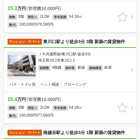
15.3
万円
（管理費10,000円）
2階
2LDK
54.28㎡
階数
間取り
専有面積
100,000円/76,500円
敷/礼
東川口駅より徒歩3分 3階 新築の賃貸物件
マンション・アパート
ＪＲ武蔵野線/東川口駅 徒歩3分
埼玉県川口市東川口２
4階建
新築
鉄骨
総階数
築年数
建物構造
バス・トイレ別
ペット相談
フローリング
15.4
万円
（管理費10,000円）
3階
2LDK
54.28㎡
階数
間取り
専有面積
100,000円/77,000円
敷/礼
南越谷駅より徒歩3分 1階 新築の賃貸物件
マンション・アパート