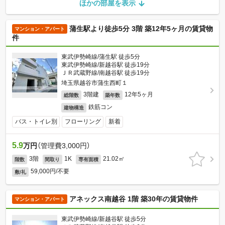
ほかの部屋を表示
蒲生駅より徒歩5分 3階 築12年5ヶ月の賃貸物
マンション・アパート
件
東武伊勢崎線/蒲生駅 徒歩5分
東武伊勢崎線/新越谷駅 徒歩19分
ＪＲ武蔵野線/南越谷駅 徒歩19分
埼玉県越谷市蒲生西町１
3階建
12年5ヶ月
総階数
築年数
鉄筋コン
建物構造
バス・トイレ別
フローリング
新着
5.9
万円
（管理費3,000円）
3階
1K
21.02㎡
階数
間取り
専有面積
59,000円/不要
敷/礼
アネックス南越谷 1階 築30年の賃貸物件
マンション・アパート
東武伊勢崎線/新越谷駅 徒歩5分