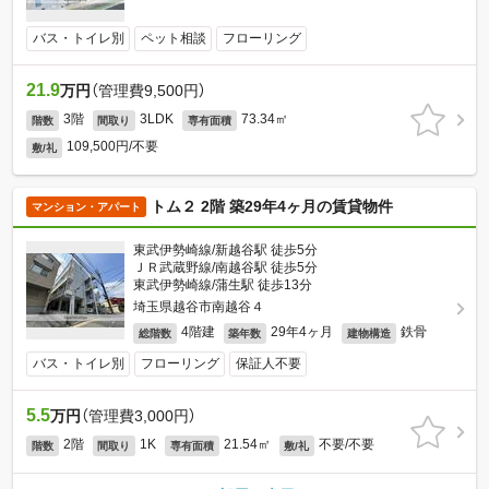
バス・トイレ別
ペット相談
フローリング
21.9
万円
（管理費9,500円）
3階
3LDK
73.34㎡
階数
間取り
専有面積
109,500円/不要
敷/礼
トム２ 2階 築29年4ヶ月の賃貸物件
マンション・アパート
東武伊勢崎線/新越谷駅 徒歩5分
ＪＲ武蔵野線/南越谷駅 徒歩5分
東武伊勢崎線/蒲生駅 徒歩13分
埼玉県越谷市南越谷４
4階建
29年4ヶ月
鉄骨
総階数
築年数
建物構造
バス・トイレ別
フローリング
保証人不要
5.5
万円
（管理費3,000円）
2階
1K
21.54㎡
不要/不要
階数
間取り
専有面積
敷/礼