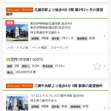
北越谷駅より徒歩4分 2階 築2年2ヶ月の賃貸
マンション・アパート
物件
新着
東武伊勢崎線/北越谷駅 徒歩4分
東武伊勢崎線/越谷駅 徒歩30分
埼玉県越谷市北越谷４
3階建
2年2ヶ月
鉄骨
総階数
築年数
建物構造
バス・トイレ別
ペット相談
フローリング
18
万円
（管理費7,500円）
2階
3LDK
75.33㎡
階数
間取り
専有面積
180,000円/不要
敷/礼
三郷中央駅より徒歩4分 3階 新築の賃貸物件
マンション・アパート
つくばエクスプレス/三郷中央駅 徒歩4分
埼玉県三郷市中央３
3階建
新築
鉄骨
総階数
築年数
建物構造