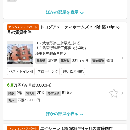
ほかの部屋を表示
トヨダアメニティホームズ２ 2階 築33年9ヶ
マンション・アパート
月の賃貸物件
ＪＲ武蔵野線/三郷駅 徒歩6分
ＪＲ武蔵野線/新三郷駅 徒歩30分
埼玉県三郷市三郷２
3階建
33年9ヶ月
鉄骨
総階数
築年数
建物構造
バス・トイレ別
フローリング
追い炊き機能
6.8
万円
（管理費3,000円）
2階
2DK
51.0㎡
階数
間取り
専有面積
不要/68,000円
敷/礼
ほかの部屋を表示
エクシーレ 1階 築25年4ヶ月の賃貸物件
マンション・アパート