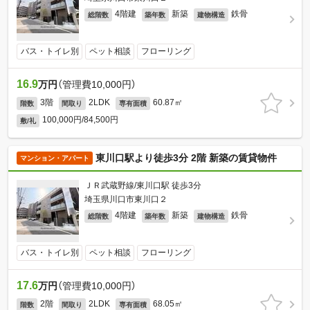
4階建
新築
鉄骨
総階数
築年数
建物構造
バス・トイレ別
ペット相談
フローリング
16.9
万円
（管理費10,000円）
3階
2LDK
60.87㎡
階数
間取り
専有面積
100,000円/84,500円
敷/礼
東川口駅より徒歩3分 2階 新築の賃貸物件
マンション・アパート
ＪＲ武蔵野線/東川口駅 徒歩3分
埼玉県川口市東川口２
4階建
新築
鉄骨
総階数
築年数
建物構造
バス・トイレ別
ペット相談
フローリング
17.6
万円
（管理費10,000円）
2階
2LDK
68.05㎡
階数
間取り
専有面積