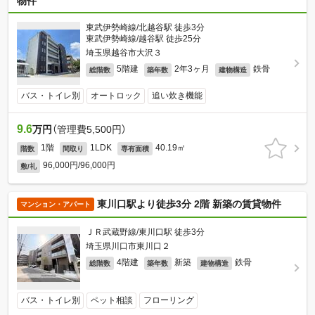
物件
東武伊勢崎線/北越谷駅 徒歩3分
東武伊勢崎線/越谷駅 徒歩25分
埼玉県越谷市大沢３
5階建
2年3ヶ月
鉄骨
総階数
築年数
建物構造
バス・トイレ別
オートロック
追い炊き機能
9.6
万円
（管理費5,500円）
1階
1LDK
40.19㎡
階数
間取り
専有面積
96,000円/96,000円
敷/礼
東川口駅より徒歩3分 2階 新築の賃貸物件
マンション・アパート
ＪＲ武蔵野線/東川口駅 徒歩3分
埼玉県川口市東川口２
4階建
新築
鉄骨
総階数
築年数
建物構造
バス・トイレ別
ペット相談
フローリング