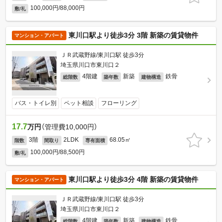
100,000円/88,000円
敷/礼
東川口駅より徒歩3分 3階 新築の賃貸物件
マンション・アパート
ＪＲ武蔵野線/東川口駅 徒歩3分
埼玉県川口市東川口２
4階建
新築
鉄骨
総階数
築年数
建物構造
バス・トイレ別
ペット相談
フローリング
17.7
万円
（管理費10,000円）
3階
2LDK
68.05㎡
階数
間取り
専有面積
100,000円/88,500円
敷/礼
東川口駅より徒歩3分 4階 新築の賃貸物件
マンション・アパート
ＪＲ武蔵野線/東川口駅 徒歩3分
埼玉県川口市東川口２
4階建
新築
鉄骨
総階数
築年数
建物構造