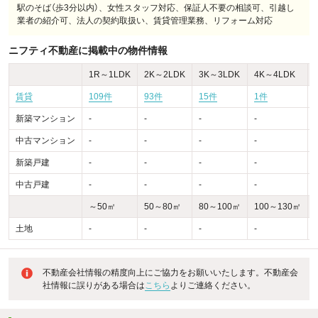
駅のそば（歩3分以内）、女性スタッフ対応、保証人不要の相談可、引越し
業者の紹介可、法人の契約取扱い、賃貸管理業務、リフォーム対応
ニフティ不動産に掲載中の物件情報
1R～1LDK
2K～2LDK
3K～3LDK
4K～4LDK
賃貸
109件
93件
15件
1件
-
新築マンション
-
-
-
-
-
中古マンション
-
-
-
-
-
新築戸建
-
-
-
-
-
中古戸建
-
-
-
-
-
～50㎡
50～80㎡
80～100㎡
100～130㎡
土地
-
-
-
-
-
不動産会社情報の精度向上にご協力をお願いいたします。不動産会
社情報に誤りがある場合は
こちら
よりご連絡ください。