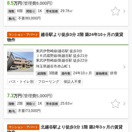
8.5
万円
（管理費8,000円）
6階
1K
29.76㎡
階数
間取り
専有面積
不要/80,000円
敷/礼
越谷駅より徒歩3分 2階 築24年10ヶ月の賃貸
マンション・アパート
物件
東武伊勢崎線/越谷駅 徒歩3分
ＪＲ武蔵野線/南越谷駅 徒歩21分
東武伊勢崎線/新越谷駅 徒歩22分
埼玉県越谷市赤山町１
3階建
24年10ヶ月
鉄骨
総階数
築年数
建物構造
バス・トイレ別
フローリング
保証人不要
7.3
万円
（管理費5,000円）
2階
1K
25.63㎡
階数
間取り
専有面積
不要/73,000円
敷/礼
北越谷駅より徒歩3分 1階 築2年3ヶ月の賃貸
マンション・アパート