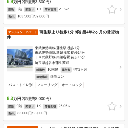
6.9
万円
（管理費3,300円）
3階
1R
21.6㎡
階数
間取り
専有面積
103,500円/69,000円
敷/礼
蒲生駅より徒歩1分 9階 築4年2ヶ月の賃貸物
マンション・アパート
件
東武伊勢崎線/蒲生駅 徒歩1分
東武伊勢崎線/新越谷駅 徒歩14分
ＪＲ武蔵野線/南越谷駅 徒歩15分
埼玉県越谷市蒲生茜町
10階建
4年2ヶ月
総階数
築年数
鉄筋コン
建物構造
バス・トイレ別
フローリング
オートロック
8.3
万円
（管理費8,000円）
9階
1K
25.05㎡
階数
間取り
専有面積
83,000円/83,000円
敷/礼