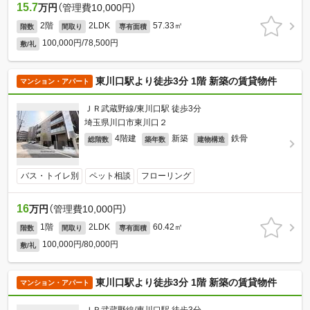
15.7
万円
（管理費10,000円）
2階
2LDK
57.33㎡
階数
間取り
専有面積
100,000円/78,500円
敷/礼
東川口駅より徒歩3分 1階 新築の賃貸物件
マンション・アパート
ＪＲ武蔵野線/東川口駅 徒歩3分
埼玉県川口市東川口２
4階建
新築
鉄骨
総階数
築年数
建物構造
バス・トイレ別
ペット相談
フローリング
16
万円
（管理費10,000円）
1階
2LDK
60.42㎡
階数
間取り
専有面積
100,000円/80,000円
敷/礼
東川口駅より徒歩3分 1階 新築の賃貸物件
マンション・アパート