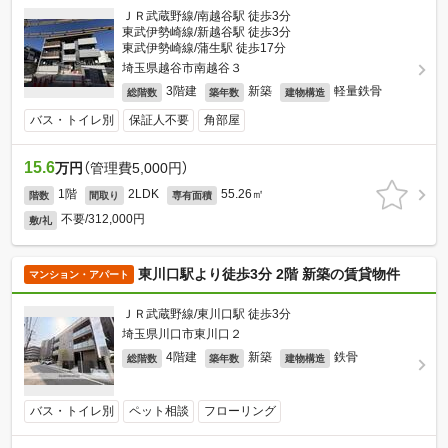
ＪＲ武蔵野線/南越谷駅 徒歩3分
東武伊勢崎線/新越谷駅 徒歩3分
東武伊勢崎線/蒲生駅 徒歩17分
埼玉県越谷市南越谷３
3階建
新築
軽量鉄骨
総階数
築年数
建物構造
バス・トイレ別
保証人不要
角部屋
15.6
万円
（管理費5,000円）
1階
2LDK
55.26㎡
階数
間取り
専有面積
不要/312,000円
敷/礼
東川口駅より徒歩3分 2階 新築の賃貸物件
マンション・アパート
ＪＲ武蔵野線/東川口駅 徒歩3分
埼玉県川口市東川口２
4階建
新築
鉄骨
総階数
築年数
建物構造
バス・トイレ別
ペット相談
フローリング