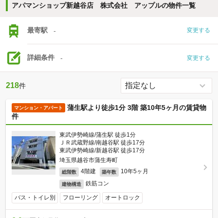
アパマンショップ新越谷店 株式会社 アップルの物件一覧
最寄駅
-
変更する
詳細条件
-
変更する
218
件
蒲生駅より徒歩1分 3階 築10年5ヶ月の賃貸物
マンション・アパート
件
東武伊勢崎線/蒲生駅 徒歩1分
ＪＲ武蔵野線/南越谷駅 徒歩17分
東武伊勢崎線/新越谷駅 徒歩17分
埼玉県越谷市蒲生寿町
4階建
10年5ヶ月
総階数
築年数
鉄筋コン
建物構造
バス・トイレ別
フローリング
オートロック