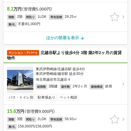
8.1
万円
（管理費5,000円）
2階
1LDK
29.25㎡
階数
間取り
専有面積
不要/81,000円
敷/礼
ほかの部屋を表示
北越谷駅より徒歩4分 3階 築2年2ヶ月の賃貸
マンション・アパート
物件
東武伊勢崎線/北越谷駅 徒歩4分
東武伊勢崎線/越谷駅 徒歩30分
埼玉県越谷市北越谷４
3階建
2年2ヶ月
鉄骨
総階数
築年数
建物構造
バス・トイレ別
駐車場あり
ペット相談
15.6
万円
（管理費9,000円）
3階
2LDK
56.93㎡
階数
間取り
専有面積
156,000円/156,000円
敷/礼