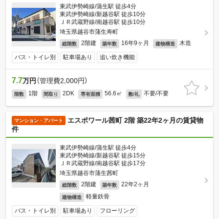
東武伊勢崎線/蒲生駅 徒歩4分
東武伊勢崎線/新越谷駅 徒歩10分
ＪＲ武蔵野線/南越谷駅 徒歩10分
埼玉県越谷市蒲生寿町
2階建
16年9ヶ月
木造
総階数
築年数
建物構造
バス・トイレ別
駐車場あり
追い炊き機能
7.7
万円
（管理費2,000円）
1階
2DK
56.6㎡
不要/不要
階数
間取り
専有面積
敷/礼
エスポワール茜町 2階 築22年2ヶ月の賃貸物
マンション・アパート
件
東武伊勢崎線/蒲生駅 徒歩4分
東武伊勢崎線/新越谷駅 徒歩15分
ＪＲ武蔵野線/南越谷駅 徒歩17分
埼玉県越谷市蒲生茜町
2階建
22年2ヶ月
総階数
築年数
軽量鉄骨
建物構造
バス・トイレ別
駐車場あり
フローリング