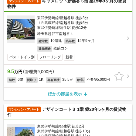
キャメロット新越谷 6階 築15年9ヶ月の賃貸
マンション・アパート
物件
東武伊勢崎線/新越谷駅 徒歩3分
ＪＲ武蔵野線/南越谷駅 徒歩5分
東武伊勢崎線/蒲生駅 徒歩12分
埼玉県越谷市南越谷４
10階建
15年9ヶ月
総階数
築年数
鉄筋コン
建物構造
バス・トイレ別
フローリング
新着
9.5
万円
（管理費9,000円）
6階
1K
35.5㎡
不要/95,000円
階数
間取り
専有面積
敷/礼
ほかの部屋を表示
デザインコート３ 1階 築20年5ヶ月の賃貸物
マンション・アパート
件
東武伊勢崎線/蒲生駅 徒歩2分
東武伊勢崎線/新越谷駅 徒歩10分