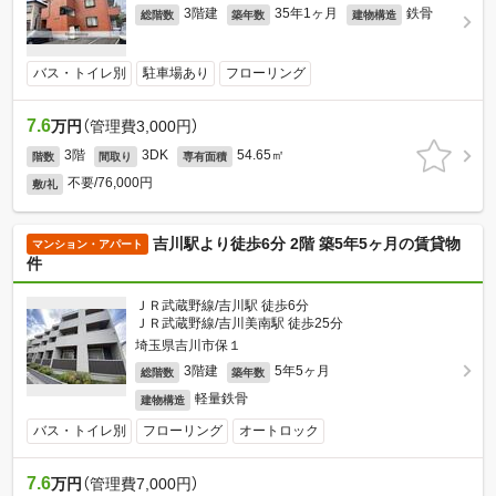
3階建
35年1ヶ月
鉄骨
総階数
築年数
建物構造
バス・トイレ別
駐車場あり
フローリング
7.6
万円
（管理費3,000円）
3階
3DK
54.65㎡
階数
間取り
専有面積
不要/76,000円
敷/礼
吉川駅より徒歩6分 2階 築5年5ヶ月の賃貸物
マンション・アパート
件
ＪＲ武蔵野線/吉川駅 徒歩6分
ＪＲ武蔵野線/吉川美南駅 徒歩25分
埼玉県吉川市保１
3階建
5年5ヶ月
総階数
築年数
軽量鉄骨
建物構造
バス・トイレ別
フローリング
オートロック
7.6
万円
（管理費7,000円）