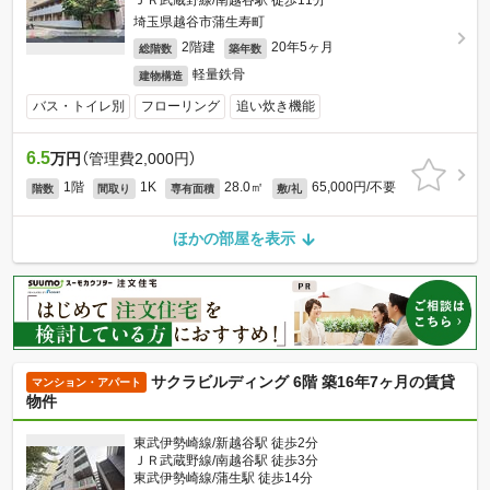
ＪＲ武蔵野線/南越谷駅 徒歩11分
埼玉県越谷市蒲生寿町
2階建
20年5ヶ月
総階数
築年数
軽量鉄骨
建物構造
バス・トイレ別
フローリング
追い炊き機能
6.5
万円
（管理費2,000円）
1階
1K
28.0㎡
65,000円/不要
階数
間取り
専有面積
敷/礼
ほかの部屋を表示
サクラビルディング 6階 築16年7ヶ月の賃貸
マンション・アパート
物件
東武伊勢崎線/新越谷駅 徒歩2分
ＪＲ武蔵野線/南越谷駅 徒歩3分
東武伊勢崎線/蒲生駅 徒歩14分