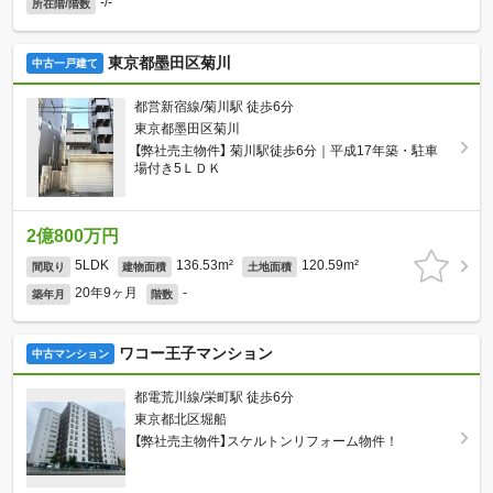
-/-
所在階/階数
東京都墨田区菊川
中古一戸建て
都営新宿線/菊川駅 徒歩6分
東京都墨田区菊川
【弊社売主物件】 菊川駅徒歩6分｜平成17年築・駐車
場付き5ＬＤＫ
2億800万円
5LDK
136.53m²
120.59m²
間取り
建物面積
土地面積
20年9ヶ月
-
築年月
階数
ワコー王子マンション
中古マンション
都電荒川線/栄町駅 徒歩6分
東京都北区堀船
【弊社売主物件】スケルトンリフォーム物件！