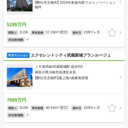
【弊社売主物件】 2026年新規内装フルリノベーション
物件
5299万円
2LDK
57.29m²（壁芯）
23年7ヶ月
間取り
専有面積
築年月
-/-
所在階/階数
エクセレントシティ武蔵新城ブランルージュ
中古マンション
ＪＲ南武線/武蔵新城駅 徒歩9分
神奈川県川崎市高津区末長
【弊社売主物件】最上階×南東角部屋
7999万円
3LDK
80.43m²（壁芯）
20年5ヶ月
間取り
専有面積
築年月
-/-
所在階/階数