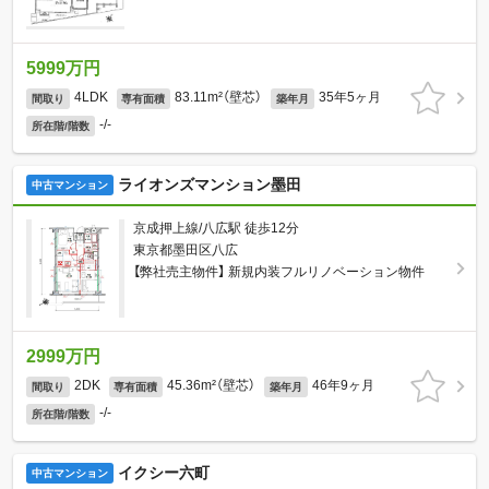
5999万円
4LDK
83.11m²（壁芯）
35年5ヶ月
間取り
専有面積
築年月
-/-
所在階/階数
ライオンズマンション墨田
中古マンション
京成押上線/八広駅 徒歩12分
東京都墨田区八広
【弊社売主物件】 新規内装フルリノベーション物件
2999万円
2DK
45.36m²（壁芯）
46年9ヶ月
間取り
専有面積
築年月
-/-
所在階/階数
イクシー六町
中古マンション