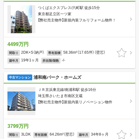
つくばエクスプレス/六町駅 徒歩15分
東京都足立区一ツ家
【弊社売主物件】新規内装フルリフォーム物件！
4499万円
2DK+S（納戸）
58.36m²（17.65坪）（壁芯）
間取り
専有面積
19年1ヶ月
-/-
築年月
所在階/階数
浦和南パーク・ホームズ
中古マンション
ＪＲ京浜東北線/南浦和駅 徒歩16分
埼玉県さいたま市南区文蔵
【弊社売主物件】新規内装リノベーション物件
3799万円
3LDK
64.26m²（壁芯）
34年8ヶ月
間取り
専有面積
築年月