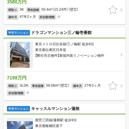
3580万円
3K
50.4m²（15.24坪）（壁芯）
間取り
専有面積
47年2ヶ月
-/-
築年月
所在階/階数
ドラゴンマンション三ノ輪壱番館
中古マンション
東京メトロ日比谷線/三ノ輪駅 徒歩8分
東京都台東区日本堤
【弊社売主物件】新規内装リノベーション物件
7199万円
3LDK
58.08m²（壁芯）
27年2ヶ月
間取り
専有面積
築年月
-/-
所在階/階数
キャッスルマンション蓮根
中古マンション
都営三田線/蓮根駅 徒歩9分
東京都板橋区坂下