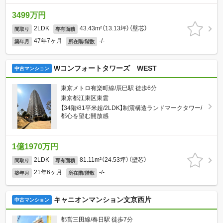
3499万円
2LDK
43.43m²（13.13坪）（壁芯）
間取り
専有面積
47年7ヶ月
-/-
築年月
所在階/階数
Wコンフォートタワーズ WEST
中古マンション
東京メトロ有楽町線/辰巳駅 徒歩6分
東京都江東区東雲
【34階/81平米超/2LDK】制震構造ランドマークタワー/
都心を望む開放感
1億1970万円
2LDK
81.11m²（24.53坪）（壁芯）
間取り
専有面積
21年6ヶ月
-/-
築年月
所在階/階数
キャニオンマンション文京西片
中古マンション
都営三田線/春日駅 徒歩7分