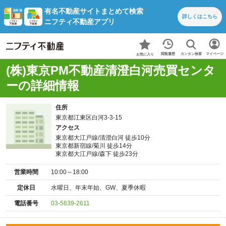
有名不動産サイトまとめて検索
詳しくは
こちら
ニフティ不動産アプリ
カンタン検索
閲覧履歴
マイページ
お気に入り
(株)東京PM不動産清澄白河売買センタ
ーの詳細情報
住所
東京都江東区白河3-3-15
アクセス
東京都大江戸線/清澄白河 徒歩10分
東京都新宿線/菊川 徒歩14分
東京都大江戸線/森下 徒歩23分
営業時間
10:00～18:00
定休日
水曜日、年末年始、GW、夏季休暇
電話番号
03-5639-2611