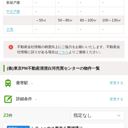
新築戸建
-
-
-
-
-
中古戸建
-
-
-
-
～50㎡
50～80㎡
80～100㎡
100～130㎡
土地
-
-
-
-
不動産会社情報の精度向上にご協力をお願いいたします。不動産会
社情報に誤りがある場合は
こちら
よりご連絡ください。
(株)東京PM不動産清澄白河売買センターの物件一覧
最寄駅
-
変更する
詳細条件
-
変更する
23
件