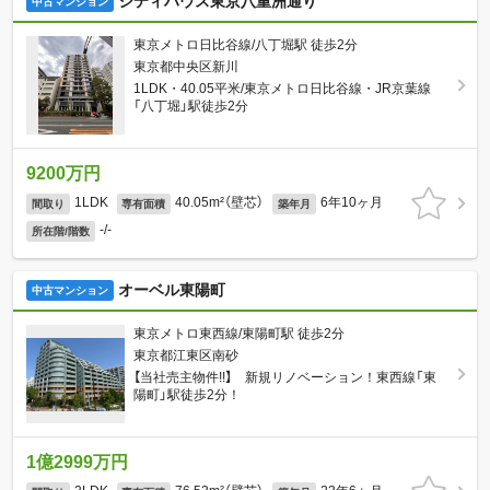
シティハウス東京八重洲通り
中古マンション
東京メトロ日比谷線/八丁堀駅 徒歩2分
東京都中央区新川
1LDK・40.05平米/東京メトロ日比谷線・JR京葉線
「八丁堀」駅徒歩2分
9200万円
1LDK
40.05m²（壁芯）
6年10ヶ月
間取り
専有面積
築年月
-/-
所在階/階数
オーベル東陽町
中古マンション
東京メトロ東西線/東陽町駅 徒歩2分
東京都江東区南砂
【当社売主物件!!】 新規リノベーション！東西線「東
陽町」駅徒歩2分！
1億2999万円