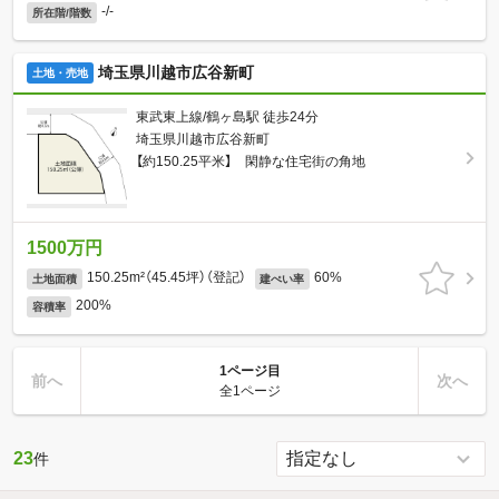
-/-
所在階/階数
埼玉県川越市広谷新町
土地・売地
東武東上線/鶴ヶ島駅 徒歩24分
埼玉県川越市広谷新町
【約150.25平米】 閑静な住宅街の角地
1500万円
150.25m²（45.45坪）（登記）
60%
土地面積
建ぺい率
200%
容積率
1ページ目
前へ
次へ
全1ページ
23
件