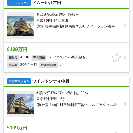
ドムール江古田
中古マンション
西武新宿線/沼袋駅 徒歩9分
東京都中野区江古田
【弊社売主物件】新規内装フルリノベーション物件
8199万円
4LDK
82.54m²（24.96坪）（壁芯）
間取り
専有面積
30年1ヶ月
-/-
築年月
所在階/階数
ウインドシティ中野
中古マンション
都営大江戸線/東中野駅 徒歩11分
東京都中野区中野
【弊社売主物件】4路線利用可能のマルチアクセス◎
5199万円