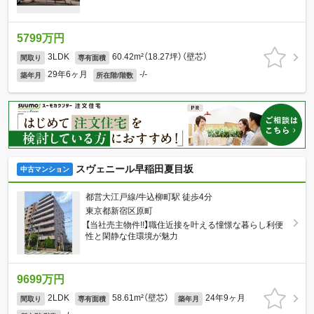
5799万円
3LDK
60.42m²（18.27坪）（壁芯）
間取り
専有面積
29年6ヶ月
-/-
築年月
所在階/階数
スヴェニール早稲田夏目坂
中古マンション
都営大江戸線/牛込柳町駅 徒歩4分
東京都新宿区原町
【当社売主物件!!】職住近接を叶える憧憬な暮らし利便
性と閑静な住環境が魅力
9699万円
2LDK
58.61m²（壁芯）
24年9ヶ月
間取り
専有面積
築年月