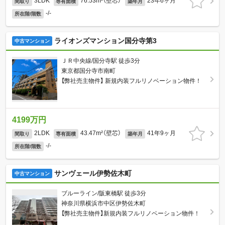
3LDK
76.53m²（壁芯）
23年6ヶ月
間取り
専有面積
築年月
-/-
所在階/階数
ライオンズマンション国分寺第3
中古マンション
ＪＲ中央線/国分寺駅 徒歩3分
東京都国分寺市南町
【弊社売主物件】 新規内装フルリノベーション物件！
4199万円
2LDK
43.47m²（壁芯）
41年9ヶ月
間取り
専有面積
築年月
-/-
所在階/階数
サンヴェール伊勢佐木町
中古マンション
ブルーライン/阪東橋駅 徒歩3分
神奈川県横浜市中区伊勢佐木町
【弊社売主物件】新規内装フルリノベーション物件！