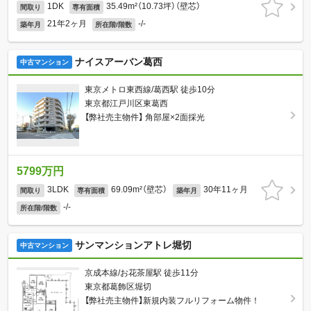
1DK
35.49m²（10.73坪）（壁芯）
間取り
専有面積
21年2ヶ月
-/-
築年月
所在階/階数
ナイスアーバン葛西
中古マンション
東京メトロ東西線/葛西駅 徒歩10分
東京都江戸川区東葛西
【弊社売主物件】 角部屋×2面採光
5799万円
3LDK
69.09m²（壁芯）
30年11ヶ月
間取り
専有面積
築年月
-/-
所在階/階数
サンマンションアトレ堀切
中古マンション
京成本線/お花茶屋駅 徒歩11分
東京都葛飾区堀切
【弊社売主物件】新規内装フルリフォーム物件！