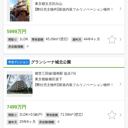
東京都文京区白山
【弊社売主物件】新規内装フルリノベーション物件！
5999万円
1LDK
45.09m²（壁芯）
44年4ヶ月
間取り
専有面積
築年月
-/-
所在階/階数
グランシーナ城北公園
中古マンション
都営三田線/蓮根駅 徒歩7分
東京都板橋区坂下
【弊社売主物件】新規内装フルリノベーション物件！
7499万円
2LDK+S（納戸）
71.09m²（壁芯）
間取り
専有面積
20年6ヶ月
-/-
築年月
所在階/階数