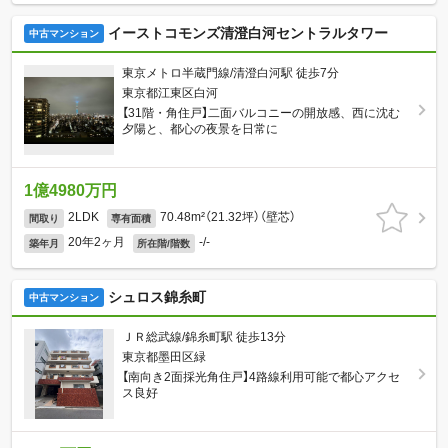
イーストコモンズ清澄白河セントラルタワー
中古マンション
東京メトロ半蔵門線/清澄白河駅 徒歩7分
東京都江東区白河
【31階・角住戸】二面バルコニーの開放感、西に沈む
夕陽と、都心の夜景を日常に
1億4980万円
2LDK
70.48m²（21.32坪）（壁芯）
間取り
専有面積
20年2ヶ月
-/-
築年月
所在階/階数
シュロス錦糸町
中古マンション
ＪＲ総武線/錦糸町駅 徒歩13分
東京都墨田区緑
【南向き2面採光角住戸】4路線利用可能で都心アクセ
ス良好