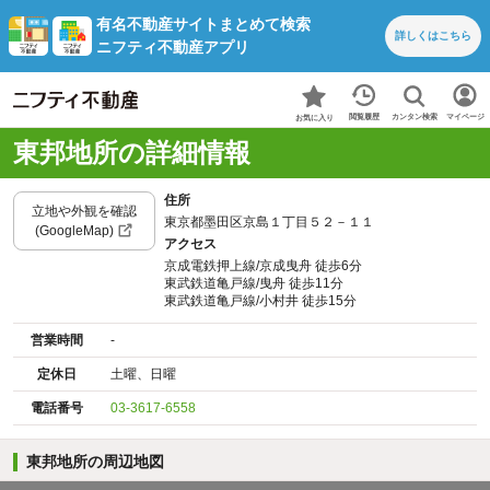
有名不動産サイトまとめて検索
詳しくは
こちら
ニフティ不動産アプリ
カンタン検索
閲覧履歴
マイページ
お気に入り
東邦地所の詳細情報
住所
立地や外観を確認
東京都墨田区京島１丁目５２－１１
(GoogleMap)
アクセス
京成電鉄押上線/京成曳舟 徒歩6分
東武鉄道亀戸線/曳舟 徒歩11分
東武鉄道亀戸線/小村井 徒歩15分
営業時間
-
定休日
土曜、日曜
電話番号
03-3617-6558
東邦地所の周辺地図