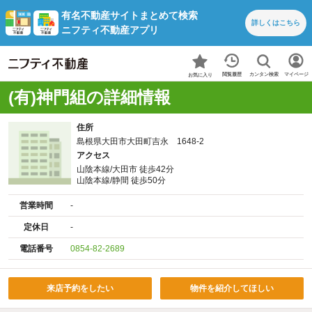
有名不動産サイトまとめて検索
詳しくは
こちら
ニフティ不動産アプリ
カンタン検索
閲覧履歴
マイページ
お気に入り
(有)神門組の詳細情報
住所
島根県大田市大田町吉永 1648-2
アクセス
山陰本線/大田市 徒歩42分
山陰本線/静間 徒歩50分
営業時間
-
定休日
-
電話番号
0854-82-2689
来店予約をしたい
物件を紹介してほしい