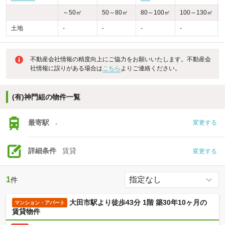
～50㎡
50～80㎡
80～100㎡
100～130㎡
土地
-
-
-
-
-
不動産会社情報の精度向上にご協力をお願いいたします。不動産会
社情報に誤りがある場合は
こちら
よりご連絡ください。
(有)神門組の物件一覧
最寄駅
-
変更する
詳細条件
賃貸
変更する
1
件
大田市駅より徒歩43分 1階 築30年10ヶ月の
マンション・アパート
賃貸物件