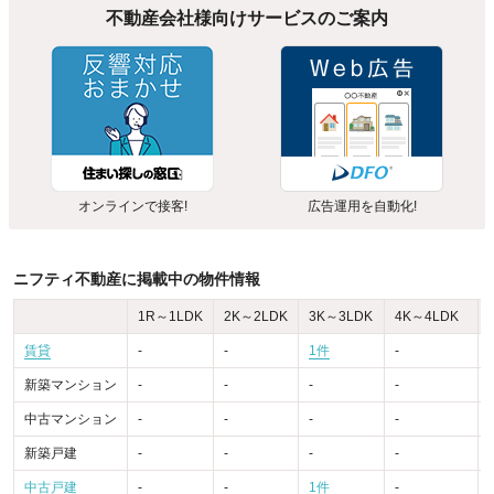
不動産会社様向けサービスのご案内
オンラインで接客!
広告運用を自動化!
ニフティ不動産に掲載中の物件情報
1R～1LDK
2K～2LDK
3K～3LDK
4K～4LDK
賃貸
-
-
1件
-
-
新築マンション
-
-
-
-
-
中古マンション
-
-
-
-
-
新築戸建
-
-
-
-
-
中古戸建
-
-
1件
-
-