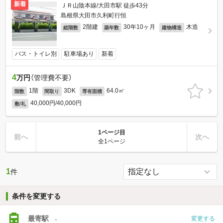
新着
ＪＲ山陰本線/大田市駅 徒歩43分
島根県大田市久利町行恒
2階建
30年10ヶ月
木造
総階数
築年数
建物構造
バス・トイレ別
駐車場あり
新着
4
万円
（管理費不要）
1階
3DK
64.0㎡
階数
間取り
専有面積
40,000円/40,000円
敷/礼
1ページ目
前へ
次へ
全1ページ
1
件
条件を変更する
最寄駅
-
変更する