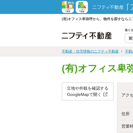
(有)オフィス卑弥呼から、物件を探すなら
借り
賃
不動産・住宅情報のニフティ不動産
不動
(有)オフィス卑
立地や外観を確認する
GoogleMapで開く
アク
住所
営業