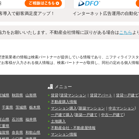
客導入で顧客満足度アップ！
インターネット広告運用の自動化
協力をお願いいたします。不動産会社情報に誤りがある場合は
こちら
よ
壁塗装業者の情報は検索パートナーが提供している情報であり、ニフティライフスタ
でお客様が入力される個人情報は、検索パートナーが取得し、同社の定める個人情報
メニュー
宮城県
秋田県
山形県
賃貸
（
賃貸マンション
｜
賃貸アパート
｜
賃貸一戸建て
不動産購入情報
千葉県
茨城県
栃木県
マンション購入
（
新築マンション
｜
中古マンション
）
一戸建て購入
（
新築一戸建て
｜
中古一戸建て
）
富山県
石川県
福井県
土地購入
三重県
不動産会社・不動産屋情報
滋賀県
奈良県
和歌山県
マンション情報
島根県
山口県
徳島県