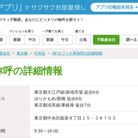
ニフティ不動産。あなたにピッタリの物件を探そう！
る
マンションを買う
一戸建てを買う
建てる
貸
新築
中古
新築
中古
土地
不動産会社
調べる
産会社
東京都
中央区
(有)オフィス卑弥呼の詳細情報
弥呼の詳細情報
東京都大江戸線/築地市場 徒歩6分
セス
ゆりかもめ/新橋 徒歩6分
東京都浅草線/東銀座 徒歩7分
東京都中央区銀座８丁目１５－３＃７０３
時間
9:30～18:00