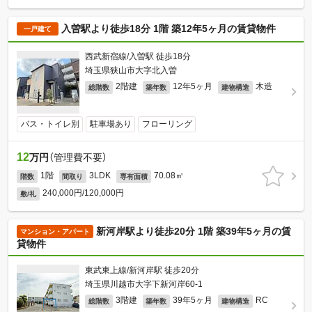
入曽駅より徒歩18分 1階 築12年5ヶ月の賃貸物件
一戸建て
西武新宿線/入曽駅 徒歩18分
埼玉県狭山市大字北入曽
2階建
12年5ヶ月
木造
総階数
築年数
建物構造
バス・トイレ別
駐車場あり
フローリング
12
万円
（管理費不要）
1階
3LDK
70.08㎡
階数
間取り
専有面積
240,000円/120,000円
敷/礼
新河岸駅より徒歩20分 1階 築39年5ヶ月の賃
マンション・アパート
貸物件
東武東上線/新河岸駅 徒歩20分
埼玉県川越市大字下新河岸60-1
3階建
39年5ヶ月
RC
総階数
築年数
建物構造