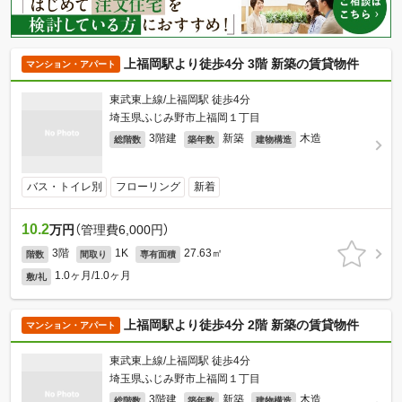
上福岡駅より徒歩4分 3階 新築の賃貸物件
マンション・アパート
東武東上線/上福岡駅 徒歩4分
埼玉県ふじみ野市上福岡１丁目
3階建
新築
木造
総階数
築年数
建物構造
バス・トイレ別
フローリング
新着
10.2
万円
（管理費6,000円）
3階
1K
27.63㎡
階数
間取り
専有面積
1.0ヶ月/1.0ヶ月
敷/礼
上福岡駅より徒歩4分 2階 新築の賃貸物件
マンション・アパート
東武東上線/上福岡駅 徒歩4分
埼玉県ふじみ野市上福岡１丁目
3階建
新築
木造
総階数
築年数
建物構造