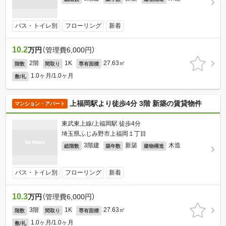
バス・トイレ別
フローリング
新着
10.2
万円
（管理費6,000円）
2階
1K
27.63㎡
階数
間取り
専有面積
1.0ヶ月/1.0ヶ月
敷/礼
上福岡駅より徒歩4分 3階 新築の賃貸物件
マンション・アパート
東武東上線/上福岡駅 徒歩4分
埼玉県ふじみ野市上福岡１丁目
3階建
新築
木造
総階数
築年数
建物構造
バス・トイレ別
フローリング
新着
10.3
万円
（管理費6,000円）
3階
1K
27.63㎡
階数
間取り
専有面積
1.0ヶ月/1.0ヶ月
敷/礼