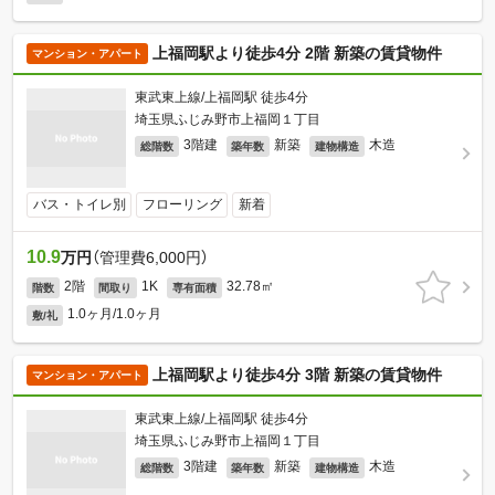
上福岡駅より徒歩4分 2階 新築の賃貸物件
マンション・アパート
東武東上線/上福岡駅 徒歩4分
埼玉県ふじみ野市上福岡１丁目
3階建
新築
木造
総階数
築年数
建物構造
バス・トイレ別
フローリング
新着
10.9
万円
（管理費6,000円）
2階
1K
32.78㎡
階数
間取り
専有面積
1.0ヶ月/1.0ヶ月
敷/礼
上福岡駅より徒歩4分 3階 新築の賃貸物件
マンション・アパート
東武東上線/上福岡駅 徒歩4分
埼玉県ふじみ野市上福岡１丁目
3階建
新築
木造
総階数
築年数
建物構造