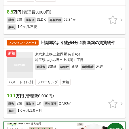
8.5
万円
（管理費3,000円）
2階
3LDK
62.34㎡
階数
間取り
専有面積
1.0ヶ月/不要
敷/礼
上福岡駅より徒歩4分 2階 新築の賃貸物件
マンション・アパート
新着
東武東上線/上福岡駅 徒歩4分
埼玉県ふじみ野市上福岡１丁目
3階建
新築
木造
総階数
築年数
建物構造
バス・トイレ別
フローリング
新着
10.1
万円
（管理費6,000円）
2階
1K
27.63㎡
階数
間取り
専有面積
1.0ヶ月/1.0ヶ月
敷/礼