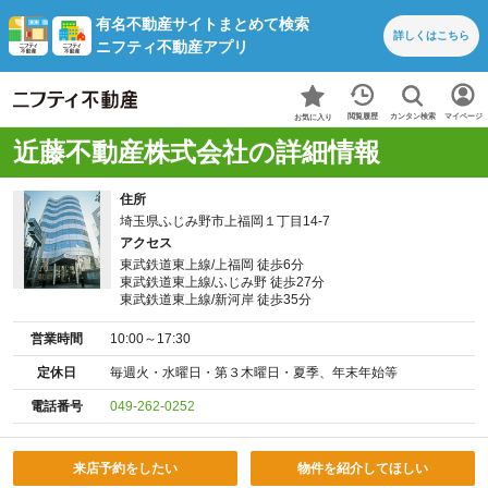
有名不動産サイトまとめて検索
詳しくは
こちら
ニフティ不動産アプリ
カンタン検索
閲覧履歴
マイページ
お気に入り
近藤不動産株式会社の詳細情報
住所
埼玉県ふじみ野市上福岡１丁目14-7
アクセス
東武鉄道東上線/上福岡 徒歩6分
東武鉄道東上線/ふじみ野 徒歩27分
東武鉄道東上線/新河岸 徒歩35分
営業時間
10:00～17:30
定休日
毎週火・水曜日・第３木曜日・夏季、年末年始等
電話番号
049-262-0252
来店予約をしたい
物件を紹介してほしい