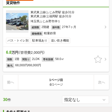
賃貸物件
東武東上線/ふじみ野駅 徒歩31分
東武東上線/上福岡駅 徒歩31分
埼玉県ふじみ野市仲１
2階建
27年7ヶ月
総階数
築年数
軽量鉄骨
建物構造
バス・トイレ別
駐車場あり
追い炊き機能
6.8
万円
（管理費2,000円）
1階
2LDK
58.0㎡
階数
間取り
専有面積
68,000円/68,000円
敷/礼
1ページ目
前へ
次へ
全1ページ
30
件