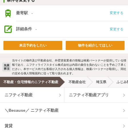
条件を変更する
最寄駅
-
変更する
詳細条件
-
変更する
来店予約をしたい
物件を紹介してほしい
当サイトの物件及び不動産会社、外壁塗装業者の情報は検索パートナーが提供している情
報であり、ニフティライフスタイル株式会社は内容の責任を負わないことを予めご了承く
免責
事項
ださい。本サービス内でお客様が入力される個人情報は、検索パートナーが取得し、同社
の定める個人情報規約に従って取り扱われます。
不動産・住宅情報のニフティ不動産
不動産会社
埼玉県
ふじみ
ニフティ不動産
ニフティ不動産アプリ
＼Because／ ニフティ不動産
賃貸