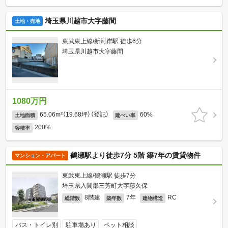
埼玉県川越市大字藤間
土地・売地
東武東上線/新河岸駅 徒歩6分
埼玉県川越市大字藤間
1080万円
65.06m²（19.68坪）（登記）
60%
土地面積
建ぺい率
200%
容積率
鶴瀬駅より徒歩7分 5階 築7年の賃貸物件
マンション・アパート
東武東上線/鶴瀬駅 徒歩7分
埼玉県入間郡三芳町大字藤久保
8階建
7年
RC
総階数
築年数
建物構造
バス・トイレ別
駐車場あり
ペット相談