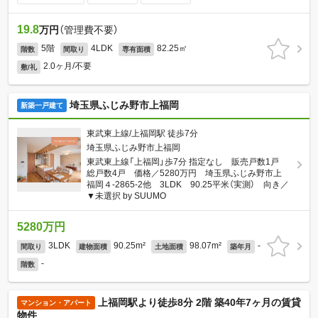
19.8
万円
（管理費不要）
5階
4LDK
82.25㎡
階数
間取り
専有面積
2.0ヶ月/不要
敷/礼
埼玉県ふじみ野市上福岡
新築一戸建て
東武東上線/上福岡駅 徒歩7分
埼玉県ふじみ野市上福岡
東武東上線「上福岡」歩7分 指定なし 販売戸数1戸
総戸数4戸 価格／5280万円 埼玉県ふじみ野市上
福岡４-2865-2他 3LDK 90.25平米（実測） 向き／
▼未選択 by SUUMO
5280万円
3LDK
90.25m²
98.07m²
-
間取り
建物面積
土地面積
築年月
-
階数
上福岡駅より徒歩8分 2階 築40年7ヶ月の賃貸
マンション・アパート
物件