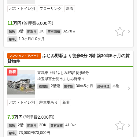
バス・トイレ別
フローリング
新着
11
万円
（管理費6,000円）
3階
1K
32.78㎡
階数
間取り
専有面積
1.0ヶ月/1.0ヶ月
敷/礼
ふじみ野駅より徒歩6分 2階 築30年5ヶ月の賃
マンション・アパート
貸物件
新着
東武東上線/ふじみ野駅 徒歩6分
埼玉県富士見市ふじみ野東１
2階建
30年5ヶ月
木造
総階数
築年数
建物構造
バス・トイレ別
駐車場あり
新着
7.3
万円
（管理費2,000円）
2階
2DK
41.0㎡
階数
間取り
専有面積
73,000円/73,000円
敷/礼