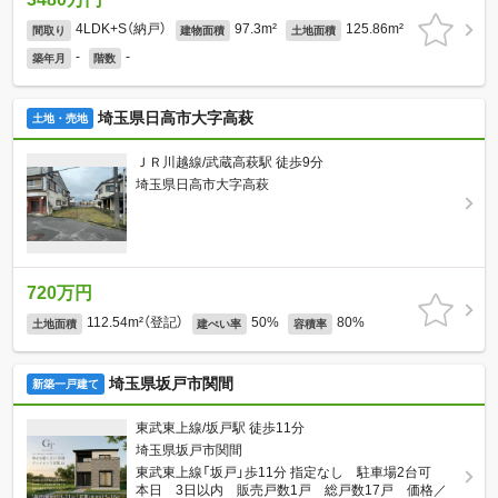
4LDK+S（納戸）
97.3m²
125.86m²
間取り
建物面積
土地面積
-
-
築年月
階数
埼玉県日高市大字高萩
土地・売地
ＪＲ川越線/武蔵高萩駅 徒歩9分
埼玉県日高市大字高萩
720万円
112.54m²（登記）
50%
80%
土地面積
建ぺい率
容積率
埼玉県坂戸市関間
新築一戸建て
東武東上線/坂戸駅 徒歩11分
埼玉県坂戸市関間
東武東上線「坂戸」歩11分 指定なし 駐車場2台可
本日 3日以内 販売戸数1戸 総戸数17戸 価格／