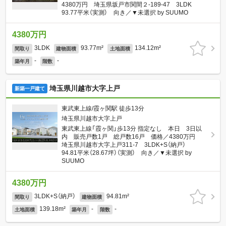
4380万円 埼玉県坂戸市関間２-189-47 3LDK
93.77平米（実測） 向き／▼未選択 by SUUMO
4380万円
3LDK
93.77m²
134.12m²
間取り
建物面積
土地面積
-
-
築年月
階数
埼玉県川越市大字上戸
新築一戸建て
東武東上線/霞ヶ関駅 徒歩13分
埼玉県川越市大字上戸
東武東上線「霞ヶ関」歩13分 指定なし 本日 3日以
内 販売戸数1戸 総戸数16戸 価格／4380万円
埼玉県川越市大字上戸311-7 3LDK+S（納戸）
94.81平米（28.67坪）（実測） 向き／▼未選択 by
SUUMO
4380万円
3LDK+S（納戸）
94.81m²
間取り
建物面積
139.18m²
-
-
土地面積
築年月
階数