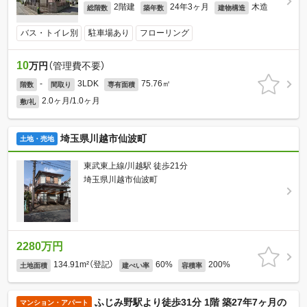
2階建
24年3ヶ月
木造
総階数
築年数
建物構造
バス・トイレ別
駐車場あり
フローリング
10
万円
（管理費不要）
-
3LDK
75.76㎡
階数
間取り
専有面積
2.0ヶ月/1.0ヶ月
敷/礼
埼玉県川越市仙波町
土地・売地
東武東上線/川越駅 徒歩21分
埼玉県川越市仙波町
2280万円
134.91m²（登記）
60%
200%
土地面積
建ぺい率
容積率
ふじみ野駅より徒歩31分 1階 築27年7ヶ月の
マンション・アパート