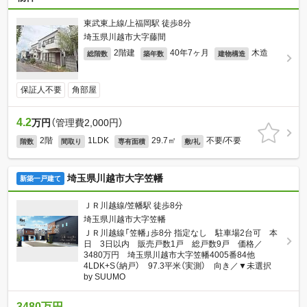
東武東上線/上福岡駅 徒歩8分
埼玉県川越市大字藤間
2階建
40年7ヶ月
木造
総階数
築年数
建物構造
保証人不要
角部屋
4.2
万円
（管理費2,000円）
2階
1LDK
29.7㎡
不要/不要
階数
間取り
専有面積
敷/礼
埼玉県川越市大字笠幡
新築一戸建て
ＪＲ川越線/笠幡駅 徒歩8分
埼玉県川越市大字笠幡
ＪＲ川越線「笠幡」歩8分 指定なし 駐車場2台可 本
日 3日以内 販売戸数1戸 総戸数9戸 価格／
3480万円 埼玉県川越市大字笠幡4005番84他
4LDK+S（納戸） 97.3平米（実測） 向き／▼未選択
by SUUMO
3480万円