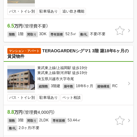
バス・トイレ別
駐車場あり
追い炊き機能
6.5
万円
（管理費不要）
1階
3DK
52.5㎡
不要/不要
階数
間取り
専有面積
敷/礼
TERAOGARDENシグマ1 3階 築18年6ヶ月の
マンション・アパート
賃貸物件
東武東上線/上福岡駅 徒歩19分
東武東上線/新河岸駅 徒歩19分
埼玉県川越市大字寺尾
3階建
18年6ヶ月
RC
総階数
築年数
建物構造
バス・トイレ別
駐車場あり
ペット相談
8.8
万円
（管理費4,000円）
3階
2LDK
53.44㎡
階数
間取り
専有面積
2.0ヶ月/不要
敷/礼