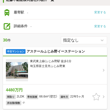
最寄駅
-
変更する
詳細条件
-
変更する
30
件
アステールふじみ野イーステーション
中古マンション
東武東上線/ふじみ野駅 徒歩1分
埼玉県富士見市ふじみ野東
4480万円
2LDK
66.6m²（壁芯）
22年5ヶ月
間取り
専有面積
築年月
-/-
所在階/階数