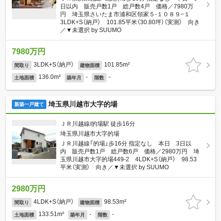
日以内 販売戸数1戸 総戸数4戸 価格／7980万
円 埼玉県さいたま市浦和区領家５-１０８９−１
3LDK+S（納戸） 101.85平米（30.80坪）（実測） 向き
／▼未選択 by SUUMO
7980万円
3LDK+S（納戸）
101.85m²
間取り
建物面積
136.0m²
-
-
土地面積
築年月
階数
埼玉県川越市大字的場
新築一戸建て
ＪＲ川越線/的場駅 徒歩16分
埼玉県川越市大字的場
ＪＲ川越線「的場」歩16分 指定なし 本日 3日以
内 販売戸数1戸 総戸数6戸 価格／2980万円 埼
玉県川越市大字的場449-2 4LDK+S（納戸） 98.53
平米（実測） 向き／▼未選択 by SUUMO
2980万円
4LDK+S（納戸）
98.53m²
間取り
建物面積
133.51m²
-
-
土地面積
築年月
階数