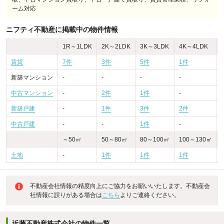
ーム対応
ニフティ不動産に掲載中の物件情報
1R～1LDK
2K～2LDK
3K～3LDK
4K～4LDK
賃貸
7件
3件
5件
1件
-
新築マンション
-
-
-
-
-
中古マンション
-
2件
1件
-
-
新築戸建
-
1件
3件
2件
-
中古戸建
-
-
1件
-
-
～50㎡
50～80㎡
80～100㎡
100～130㎡
土地
-
1件
1件
1件
不動産会社情報の精度向上にご協力をお願いいたします。不動産会
社情報に誤りがある場合は
こちら
よりご連絡ください。
近藤不動産株式会社の物件一覧