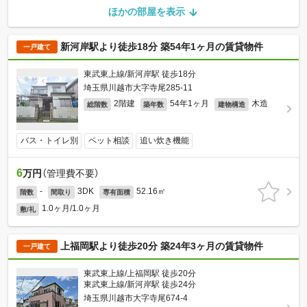
ほかの部屋を表示
新河岸駅より徒歩18分 築54年1ヶ月の賃貸物件
一戸建て
東武東上線/新河岸駅 徒歩18分
埼玉県川越市大字寺尾285-11
2階建
54年1ヶ月
木造
総階数
築年数
建物構造
バス・トイレ別
ペット相談
追い炊き機能
6
万円
（管理費不要）
-
3DK
52.16㎡
階数
間取り
専有面積
1.0ヶ月/1.0ヶ月
敷/礼
上福岡駅より徒歩20分 築24年3ヶ月の賃貸物件
一戸建て
東武東上線/上福岡駅 徒歩20分
東武東上線/新河岸駅 徒歩24分
埼玉県川越市大字寺尾674-4