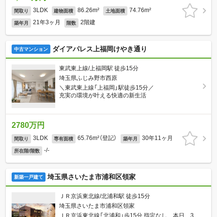
3LDK
86.26m²
74.76m²
間取り
建物面積
土地面積
21年3ヶ月
2階建
築年月
階数
ダイアパレス上福岡けやき通り
中古マンション
東武東上線/上福岡駅 徒歩15分
埼玉県ふじみ野市西原
＼東武東上線「上福岡」駅徒歩15分／
充実の環境が叶える快適の新生活
2780万円
3LDK
65.76m²（登記）
30年11ヶ月
間取り
専有面積
築年月
-/-
所在階/階数
埼玉県さいたま市浦和区領家
新築一戸建て
ＪＲ京浜東北線/北浦和駅 徒歩15分
埼玉県さいたま市浦和区領家
ＪＲ京浜東北線「北浦和」歩15分 指定なし 本日 3