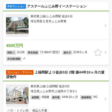
アステールふじみ野イーステーション
中古マンション
東武東上線/ふじみ野駅 徒歩1分
埼玉県富士見市ふじみ野東
4500万円
2LDK
72.98m²（壁芯）
22年5ヶ月
間取り
専有面積
築年月
-/-
所在階/階数
上福岡駅より徒歩3分 2階 築44年10ヶ月の賃
マンション・アパート
貸物件
東武東上線/上福岡駅 徒歩3分
埼玉県ふじみ野市上福岡６丁目3-1
4階建
44年10ヶ月
RC
総階数
築年数
建物構造
バス・トイレ別
保証人不要