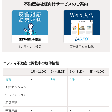
不動産会社様向けサービスのご案内
オンラインで接客!
広告運用を自動化!
ニフティ不動産に掲載中の物件情報
1R～1LDK
2K～2LDK
3K～3LDK
4K～4LDK
賃貸
-
1件
1件
-
-
新築マンション
-
-
-
-
-
中古マンション
-
-
-
-
-
新築戸建
-
-
-
-
-
中古戸建
-
-
-
-
-