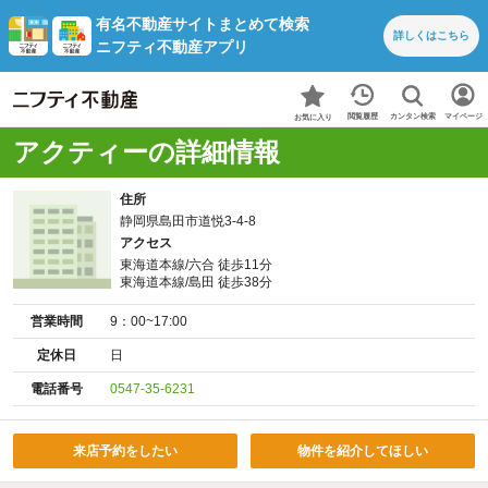
有名不動産サイトまとめて検索
詳しくは
こちら
ニフティ不動産アプリ
カンタン検索
閲覧履歴
マイページ
お気に入り
アクティーの詳細情報
住所
静岡県島田市道悦3-4-8
アクセス
東海道本線/六合 徒歩11分
東海道本線/島田 徒歩38分
営業時間
9：00~17:00
定休日
日
電話番号
0547-35-6231
来店予約をしたい
物件を紹介してほしい