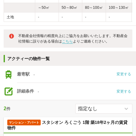
～50㎡
50～80㎡
80～100㎡
100～130㎡
土地
-
-
-
-
-
不動産会社情報の精度向上にご協力をお願いいたします。不動産会
社情報に誤りがある場合は
こちら
よりご連絡ください。
アクティーの物件一覧
最寄駅
-
変更する
詳細条件
-
変更する
2
件
スタシオン ろくごう 1階 築18年2ヶ月の賃貸
マンション・アパート
物件