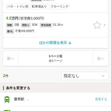
バス・トイレ別
駐車場あり
フローリング
4.9
万円
（管理費3,000円）
2階
3DK
51.34㎡
階数
間取り
専有面積
不要/49,000円
敷/礼
ほかの部屋を表示
1ページ目
前へ
次へ
全1ページ
2
件
条件を変更する
最寄駅
-
変更する