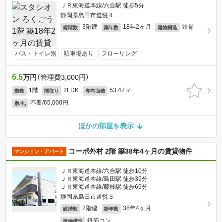
ＪＲ東海道本線/六合駅 徒歩5分
静岡県島田市道悦４
3階建
18年2ヶ月
鉄骨
総階数
築年数
建物構造
バス・トイレ別
駐車場あり
フローリング
6.5
万円
（管理費3,000円）
1階
2LDK
53.47㎡
階数
間取り
専有面積
不要/65,000円
敷/礼
ほかの部屋を表示
コーポ外村 2階 築38年4ヶ月の賃貸物件
マンション・アパート
ＪＲ東海道本線/六合駅 徒歩10分
ＪＲ東海道本線/島田駅 徒歩39分
ＪＲ東海道本線/藤枝駅 徒歩69分
静岡県島田市道悦３
2階建
38年4ヶ月
総階数
築年数
鉄筋コン
建物構造