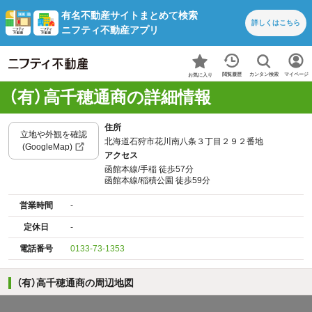
有名不動産サイトまとめて検索
詳しくは
こちら
ニフティ不動産アプリ
カンタン検索
閲覧履歴
マイページ
お気に入り
（有）高千穂通商の詳細情報
住所
立地や外観を確認
北海道石狩市花川南八条３丁目２９２番地
(GoogleMap)
アクセス
函館本線/手稲 徒歩57分
函館本線/稲積公園 徒歩59分
営業時間
-
定休日
-
電話番号
0133-73-1353
（有）高千穂通商の周辺地図