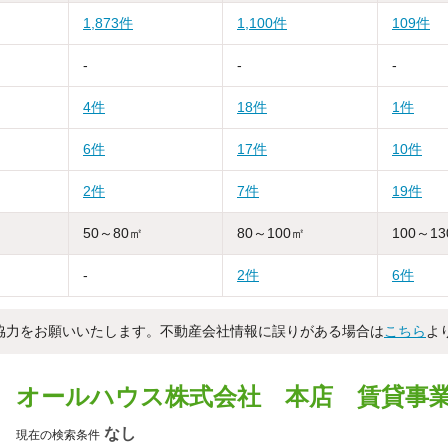
1,873件
1,100件
109件
-
-
-
4件
18件
1件
6件
17件
10件
2件
7件
19件
50～80㎡
80～100㎡
100～1
-
2件
6件
協力をお願いいたします。不動産会社情報に誤りがある場合は
こちら
よ
オールハウス株式会社 本店 賃貸事
なし
現在の検索条件