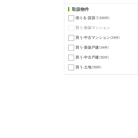
取扱物件
借りる-賃貸
（7,930件）
買う-新築マンション
買う-中古マンション
（24件）
買う-新築戸建
（34件）
買う-中古戸建
（35件）
買う-土地
（39件）