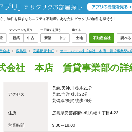
ら、物件を探すならニフティ不動産。あなたにピッタリの物件を探そう！
る
マンションを買う
一戸建てを買う
建てる
貸
新築
中古
新築
中古
土地
不動産会社
調べる
産会社
広島県
安芸郡府中町
オールハウス株式会社 本店 賃貸事業部の
式会社 本店 賃貸事業部の詳
呉線/天神川 徒歩21分
アクセス
呉線/向洋 徒歩22分
芸備線/矢賀 徒歩28分
住所
広島県安芸郡府中町八幡１丁目4-23
営業時間
9:00～18:00