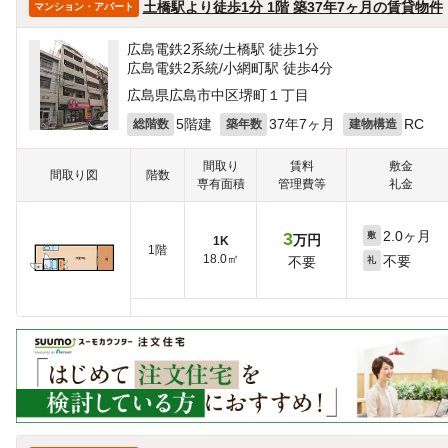
土橋駅より徒歩1分 1階 築37年7ヶ月の賃貸物件
マンション・アパート
広島電鉄2系統/土橋駅 徒歩1分
広島電鉄2系統/小網町駅 徒歩4分
広島県広島市中区堺町１丁目
5階建
37年7ヶ月
RC
総階数
築年数
建物構造
間取り
賃料
敷金
間取り図
階数
専有面積
管理費等
礼金
2.0ヶ月
3
敷
万円
1K
1階
18.0㎡
不要
不要
礼