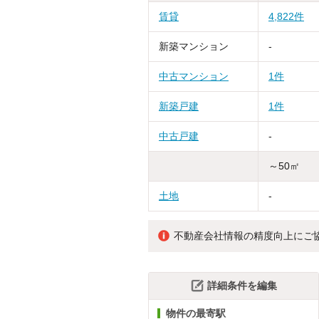
賃貸
4,822件
新築マンション
-
中古マンション
1件
新築戸建
1件
中古戸建
-
～50㎡
土地
-
不動産会社情報の精度向上にご
詳細条件を編集
物件の最寄駅