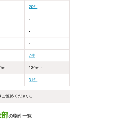
20件
-
-
-
7件
30㎡
130㎡～
31件
りご連絡ください。
業部
の物件一覧