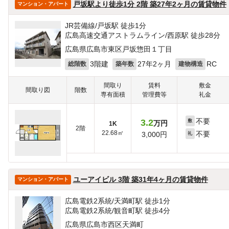
戸坂駅より徒歩1分 2階 築27年2ヶ月の賃貸物件
マンション・アパート
JR芸備線/戸坂駅 徒歩1分
広島高速交通アストラムライン/西原駅 徒歩28分
広島県広島市東区戸坂惣田１丁目
3階建
27年2ヶ月
RC
総階数
築年数
建物構造
間取り
賃料
敷金
間取り図
階数
専有面積
管理費等
礼金
不要
3.2
敷
万円
1K
2階
22.68㎡
不要
3,000円
礼
ユーアイビル 3階 築31年4ヶ月の賃貸物件
マンション・アパート
広島電鉄2系統/天満町駅 徒歩1分
広島電鉄2系統/観音町駅 徒歩4分
広島県広島市西区天満町