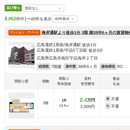
並び替え
8,062
件中
1〜40件を表示
海岸通駅より徒歩1分 3階 築38年6ヶ月の賃貸物
マンション・アパート
広島電鉄1系統/海岸通駅 徒歩1分
広島電鉄1系統/宇品5丁目駅 徒歩3分
広島県広島市南区宇品海岸２丁目
7階建
38年6ヶ月
RC
総階数
築年数
建物構造
間取り
賃料
敷金
間取り図
階数
専有面積
管理費等
礼金
不要
2.4
敷
万円
1R
3階
14.9㎡
不要
2,000円
礼