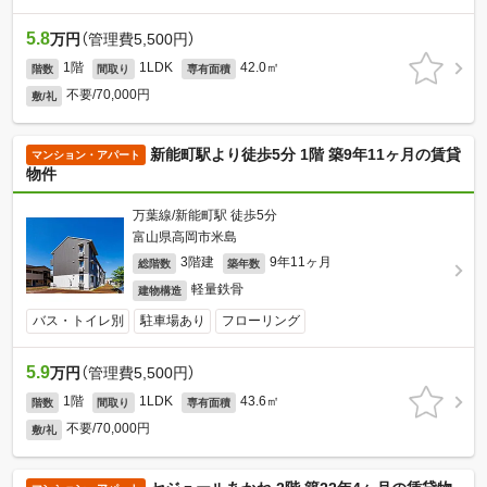
5.8
万円
（管理費5,500円）
1階
1LDK
42.0㎡
階数
間取り
専有面積
不要/70,000円
敷/礼
新能町駅より徒歩5分 1階 築9年11ヶ月の賃貸
マンション・アパート
物件
万葉線/新能町駅 徒歩5分
富山県高岡市米島
3階建
9年11ヶ月
総階数
築年数
軽量鉄骨
建物構造
バス・トイレ別
駐車場あり
フローリング
5.9
万円
（管理費5,500円）
1階
1LDK
43.6㎡
階数
間取り
専有面積
不要/70,000円
敷/礼