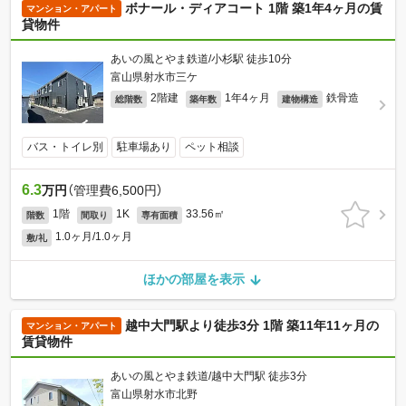
ボナール・ディアコート 1階 築1年4ヶ月の賃
マンション・アパート
貸物件
あいの風とやま鉄道/小杉駅 徒歩10分
富山県射水市三ケ
2階建
1年4ヶ月
鉄骨造
総階数
築年数
建物構造
バス・トイレ別
駐車場あり
ペット相談
6.3
万円
（管理費6,500円）
1階
1K
33.56㎡
階数
間取り
専有面積
1.0ヶ月/1.0ヶ月
敷/礼
ほかの部屋を表示
越中大門駅より徒歩3分 1階 築11年11ヶ月の
マンション・アパート
賃貸物件
あいの風とやま鉄道/越中大門駅 徒歩3分
富山県射水市北野