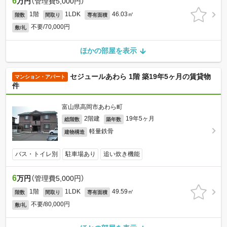
6
万円
（管理費5,000円）
1階
1LDK
46.03㎡
階数
間取り
専有面積
不要/70,000円
敷/礼
ほかの部屋を表示
セジュールあわら 1階 築19年5ヶ月の賃貸物
マンション・アパート
件
富山県高岡市あわら町
2階建
19年5ヶ月
総階数
築年数
軽量鉄骨
建物構造
バス・トイレ別
駐車場あり
追い炊き機能
6
万円
（管理費5,000円）
1階
1LDK
49.59㎡
階数
間取り
専有面積
不要/80,000円
敷/礼