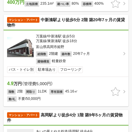
400万円
235.1m²
80%
400%
土地面積
建ぺい率
容積率
中新湊駅より徒歩5分 2階 築20年7ヶ月の賃貸
マンション・アパート
物件
万葉線/中新湊駅 徒歩5分
万葉線/東新湊駅 徒歩18分
富山県高岡市姫野
2階建
20年7ヶ月
総階数
築年数
軽量鉄骨
建物構造
バス・トイレ別
駐車場あり
フローリング
4.9
万円
（管理費5,000円）
2階
1LDK
45.16㎡
階数
間取り
専有面積
不要/50,000円
敷/礼
高岡駅より徒歩4分 1階 築9年5ヶ月の賃貸物
マンション・アパート
件
あいの風とやま鉄道/高岡駅 徒歩4分