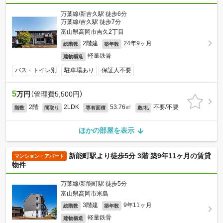
万葉線/新吉久駅 徒歩6分
万葉線/吉久駅 徒歩7分
富山県高岡市吉久2丁目
2階建
24年9ヶ月
総階数
築年数
軽量鉄骨
建物構造
バス・トイレ別
駐車場あり
保証人不要
5
万円
（管理費5,500円）
2階
2LDK
53.76㎡
不要/不要
階数
間取り
専有面積
敷/礼
ほかの部屋を表示
新能町駅より徒歩5分 3階 築9年11ヶ月の賃貸
マンション・アパート
物件
万葉線/新能町駅 徒歩5分
富山県高岡市米島
3階建
9年11ヶ月
総階数
築年数
軽量鉄骨
建物構造