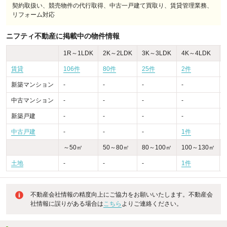
契約取扱い、競売物件の代行取得、中古一戸建て買取り、賃貸管理業務、
リフォーム対応
ニフティ不動産に掲載中の物件情報
1R～1LDK
2K～2LDK
3K～3LDK
4K～4LDK
賃貸
106件
80件
25件
2件
-
新築マンション
-
-
-
-
-
中古マンション
-
-
-
-
-
新築戸建
-
-
-
-
-
中古戸建
-
-
-
1件
-
～50㎡
50～80㎡
80～100㎡
100～130㎡
土地
-
-
-
1件
不動産会社情報の精度向上にご協力をお願いいたします。不動産会
社情報に誤りがある場合は
こちら
よりご連絡ください。