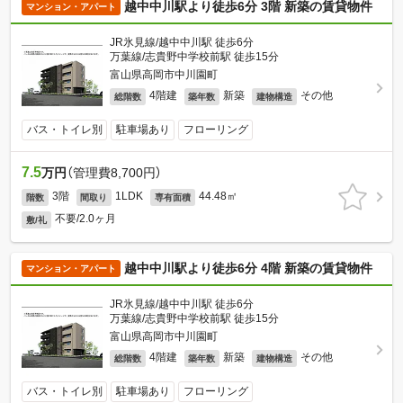
越中中川駅より徒歩6分 3階 新築の賃貸物件
マンション・アパート
JR氷見線/越中中川駅 徒歩6分
万葉線/志貴野中学校前駅 徒歩15分
富山県高岡市中川園町
4階建
新築
その他
総階数
築年数
建物構造
バス・トイレ別
駐車場あり
フローリング
7.5
万円
（管理費8,700円）
3階
1LDK
44.48㎡
階数
間取り
専有面積
不要/2.0ヶ月
敷/礼
越中中川駅より徒歩6分 4階 新築の賃貸物件
マンション・アパート
JR氷見線/越中中川駅 徒歩6分
万葉線/志貴野中学校前駅 徒歩15分
富山県高岡市中川園町
4階建
新築
その他
総階数
築年数
建物構造
バス・トイレ別
駐車場あり
フローリング