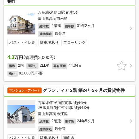
物件
万葉線/米島口駅 徒歩5分
富山県高岡市米島
2階建
31年2ヶ月
総階数
築年数
鉄骨造
建物構造
バス・トイレ別
駐車場あり
フローリング
4.3
万円
（管理費3,000円）
2階
2LDK
44.34㎡
階数
間取り
専有面積
92,000円/不要
敷/礼
グランディア 2階 築24年5ヶ月の賃貸物件
マンション・アパート
万葉線/市民病院前駅 徒歩5分
JR氷見線/越中中川駅 徒歩13分
富山県高岡市江尻
2階建
24年5ヶ月
総階数
築年数
鉄骨造
建物構造
バス・トイレ別
駐車場あり
南向き