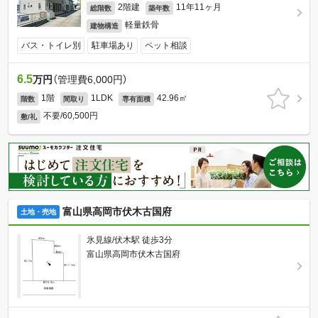
2階建
11年11ヶ月
総階数
築年数
軽量鉄骨
建物構造
バス・トイレ別
駐車場あり
ペット相談
6.5
万円
（管理費6,000円）
1階
1LDK
42.96㎡
階数
間取り
専有面積
不要/60,500円
敷/礼
富山県高岡市伏木古国府
土地・売地
氷見線/伏木駅 徒歩3分
富山県高岡市伏木古国府