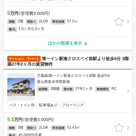
5
万円
（管理費3,000円）
2階
2LDK
57.0㎡
階数
間取り
専有面積
1.0ヶ月/1.0ヶ月
敷/礼
ほかの部屋を表示
第一イン新湊クロスベイ前駅より徒歩5分 3階
マンション・アパート
築27年2ヶ月の賃貸物件
万葉線/第一イン新湊クロスベイ前駅 徒歩5分
富山県射水市西新湊
3階建
27年2ヶ月
RC
総階数
築年数
建物構造
バス・トイレ別
駐車場あり
フローリング
5.5
万円
（管理費3,000円）
3階
2LDK
51.43㎡
階数
間取り
専有面積
45,000円/不要
敷/礼