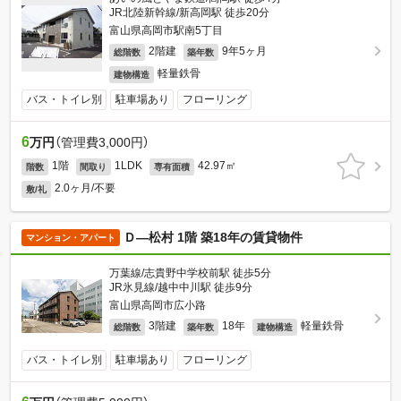
JR北陸新幹線/新高岡駅 徒歩20分
富山県高岡市駅南5丁目
2階建
9年5ヶ月
総階数
築年数
軽量鉄骨
建物構造
バス・トイレ別
駐車場あり
フローリング
6
万円
（管理費3,000円）
1階
1LDK
42.97㎡
階数
間取り
専有面積
2.0ヶ月/不要
敷/礼
Ｄ—松村 1階 築18年の賃貸物件
マンション・アパート
万葉線/志貴野中学校前駅 徒歩5分
JR氷見線/越中中川駅 徒歩9分
富山県高岡市広小路
3階建
18年
軽量鉄骨
総階数
築年数
建物構造
バス・トイレ別
駐車場あり
フローリング