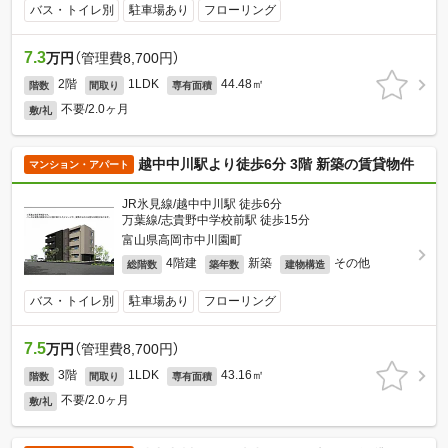
バス・トイレ別
駐車場あり
フローリング
7.3
万円
（管理費8,700円）
2階
1LDK
44.48㎡
階数
間取り
専有面積
不要/2.0ヶ月
敷/礼
越中中川駅より徒歩6分 3階 新築の賃貸物件
マンション・アパート
JR氷見線/越中中川駅 徒歩6分
万葉線/志貴野中学校前駅 徒歩15分
富山県高岡市中川園町
4階建
新築
その他
総階数
築年数
建物構造
バス・トイレ別
駐車場あり
フローリング
7.5
万円
（管理費8,700円）
3階
1LDK
43.16㎡
階数
間取り
専有面積
不要/2.0ヶ月
敷/礼