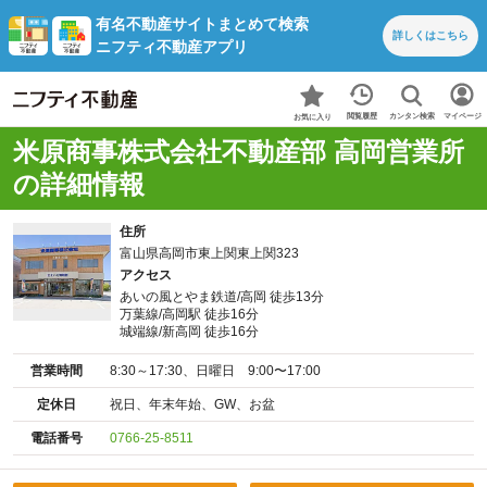
有名不動産サイトまとめて検索
詳しくは
こちら
ニフティ不動産アプリ
カンタン検索
閲覧履歴
マイページ
お気に入り
米原商事株式会社不動産部 高岡営業所
の詳細情報
住所
富山県高岡市東上関東上関323
アクセス
あいの風とやま鉄道/高岡 徒歩13分
万葉線/高岡駅 徒歩16分
城端線/新高岡 徒歩16分
営業時間
8:30～17:30、日曜日 9:00〜17:00
定休日
祝日、年末年始、GW、お盆
電話番号
0766-25-8511