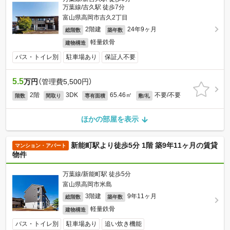
万葉線/吉久駅 徒歩7分
富山県高岡市吉久2丁目
2階建
24年9ヶ月
総階数
築年数
軽量鉄骨
建物構造
バス・トイレ別
駐車場あり
保証人不要
5.5
万円
（管理費5,500円）
2階
3DK
65.46㎡
不要/不要
階数
間取り
専有面積
敷/礼
ほかの部屋を表示
新能町駅より徒歩5分 1階 築9年11ヶ月の賃貸
マンション・アパート
物件
万葉線/新能町駅 徒歩5分
富山県高岡市米島
3階建
9年11ヶ月
総階数
築年数
軽量鉄骨
建物構造
バス・トイレ別
駐車場あり
追い炊き機能