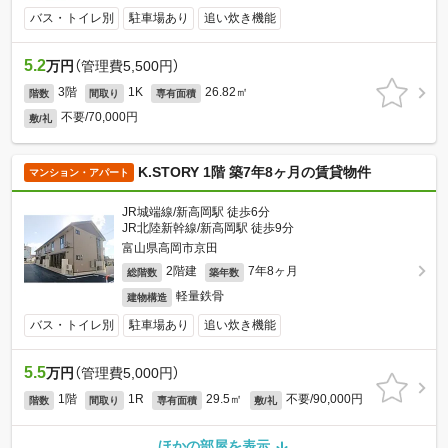
バス・トイレ別
駐車場あり
追い炊き機能
5.2
万円
（管理費5,500円）
3階
1K
26.82㎡
階数
間取り
専有面積
不要/70,000円
敷/礼
K.STORY 1階 築7年8ヶ月の賃貸物件
マンション・アパート
JR城端線/新高岡駅 徒歩6分
JR北陸新幹線/新高岡駅 徒歩9分
富山県高岡市京田
2階建
7年8ヶ月
総階数
築年数
軽量鉄骨
建物構造
バス・トイレ別
駐車場あり
追い炊き機能
5.5
万円
（管理費5,000円）
1階
1R
29.5㎡
不要/90,000円
階数
間取り
専有面積
敷/礼
ほかの部屋を表示