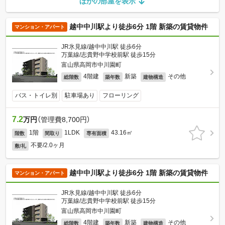
ほかの部屋を表示
越中中川駅より徒歩6分 1階 新築の賃貸物件
マンション・アパート
JR氷見線/越中中川駅 徒歩6分
万葉線/志貴野中学校前駅 徒歩15分
富山県高岡市中川園町
4階建
新築
その他
総階数
築年数
建物構造
バス・トイレ別
駐車場あり
フローリング
7.2
万円
（管理費8,700円）
1階
1LDK
43.16㎡
階数
間取り
専有面積
不要/2.0ヶ月
敷/礼
越中中川駅より徒歩6分 1階 新築の賃貸物件
マンション・アパート
JR氷見線/越中中川駅 徒歩6分
万葉線/志貴野中学校前駅 徒歩15分
富山県高岡市中川園町
4階建
新築
その他
総階数
築年数
建物構造