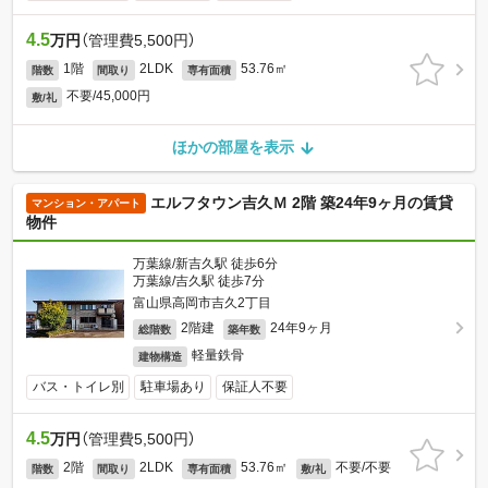
4.5
万円
（管理費5,500円）
1階
2LDK
53.76㎡
階数
間取り
専有面積
不要/45,000円
敷/礼
ほかの部屋を表示
エルフタウン吉久Ｍ 2階 築24年9ヶ月の賃貸
マンション・アパート
物件
万葉線/新吉久駅 徒歩6分
万葉線/吉久駅 徒歩7分
富山県高岡市吉久2丁目
2階建
24年9ヶ月
総階数
築年数
軽量鉄骨
建物構造
バス・トイレ別
駐車場あり
保証人不要
4.5
万円
（管理費5,500円）
2階
2LDK
53.76㎡
不要/不要
階数
間取り
専有面積
敷/礼