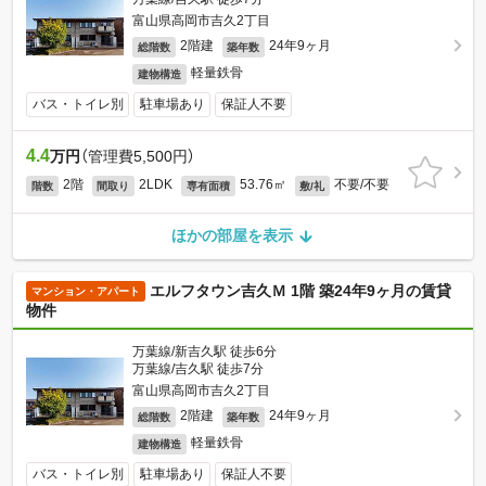
富山県高岡市吉久2丁目
2階建
24年9ヶ月
総階数
築年数
軽量鉄骨
建物構造
バス・トイレ別
駐車場あり
保証人不要
4.4
万円
（管理費5,500円）
2階
2LDK
53.76㎡
不要/不要
階数
間取り
専有面積
敷/礼
ほかの部屋を表示
エルフタウン吉久Ｍ 1階 築24年9ヶ月の賃貸
マンション・アパート
物件
万葉線/新吉久駅 徒歩6分
万葉線/吉久駅 徒歩7分
富山県高岡市吉久2丁目
2階建
24年9ヶ月
総階数
築年数
軽量鉄骨
建物構造
バス・トイレ別
駐車場あり
保証人不要