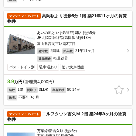
高岡駅より徒歩5分 1階 築21年11ヶ月の賃貸
マンション・アパート
物件
あいの風とやま鉄道/高岡駅 徒歩5分
JR北陸新幹線/新高岡駅 徒歩18分
富山県高岡市駅南3丁目
2階建
21年11ヶ月
総階数
築年数
軽量鉄骨
建物構造
バス・トイレ別
駐車場あり
追い炊き機能
8.9
万円
（管理費4,000円）
1階
3LDK
80.14㎡
階数
間取り
専有面積
不要/1.0ヶ月
敷/礼
エルフタウン吉久Ｍ 2階 築24年9ヶ月の賃貸
マンション・アパート
物件
万葉線/新吉久駅 徒歩6分
万葉線/吉久駅 徒歩7分