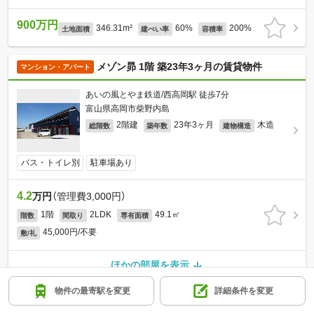
900万円
346.31m²
60%
200%
土地面積
建ぺい率
容積率
メゾン昴 1階 築23年3ヶ月の賃貸物件
マンション・アパート
あいの風とやま鉄道/西高岡駅 徒歩7分
富山県高岡市柴野内島
2階建
23年3ヶ月
木造
総階数
築年数
建物構造
バス・トイレ別
駐車場あり
4.2
万円
（管理費3,000円）
1階
2LDK
49.1㎡
階数
間取り
専有面積
45,000円/不要
敷/礼
ほかの部屋を表示
物件の最寄駅を変更
詳細条件を変更
ハイエストヒルA棟 1階 築4年2ヶ月の賃貸物
マンション・アパート
件