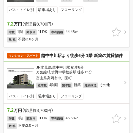
バス・トイレ別
駐車場あり
フローリング
7.2
万円
（管理費8,700円）
1階
1LDK
44.48㎡
階数
間取り
専有面積
不要/2.0ヶ月
敷/礼
越中中川駅より徒歩6分 1階 新築の賃貸物件
マンション・アパート
JR氷見線/越中中川駅 徒歩6分
万葉線/志貴野中学校前駅 徒歩15分
富山県高岡市中川園町
4階建
新築
その他
総階数
築年数
建物構造
バス・トイレ別
駐車場あり
フローリング
7.2
万円
（管理費8,700円）
1階
1LDK
45.68㎡
階数
間取り
専有面積
不要/2.0ヶ月
敷/礼