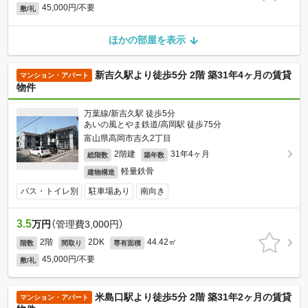
45,000円/不要
敷/礼
ほかの部屋を表示
新吉久駅より徒歩5分 2階 築31年4ヶ月の賃貸
マンション・アパート
物件
万葉線/新吉久駅 徒歩5分
あいの風とやま鉄道/高岡駅 徒歩75分
富山県高岡市吉久2丁目
2階建
31年4ヶ月
総階数
築年数
軽量鉄骨
建物構造
バス・トイレ別
駐車場あり
南向き
3.5
万円
（管理費3,000円）
2階
2DK
44.42㎡
階数
間取り
専有面積
45,000円/不要
敷/礼
米島口駅より徒歩5分 2階 築31年2ヶ月の賃貸
マンション・アパート