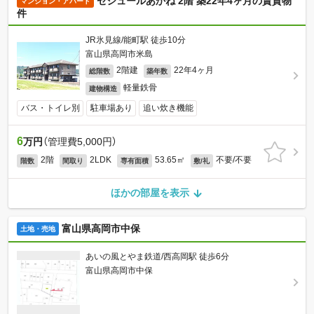
セジュールあかね 2階 築22年4ヶ月の賃貸物
マンション・アパート
件
JR氷見線/能町駅 徒歩10分
富山県高岡市米島
2階建
22年4ヶ月
総階数
築年数
軽量鉄骨
建物構造
バス・トイレ別
駐車場あり
追い炊き機能
6
万円
（管理費5,000円）
2階
2LDK
53.65㎡
不要/不要
階数
間取り
専有面積
敷/礼
ほかの部屋を表示
富山県高岡市中保
土地・売地
あいの風とやま鉄道/西高岡駅 徒歩6分
富山県高岡市中保