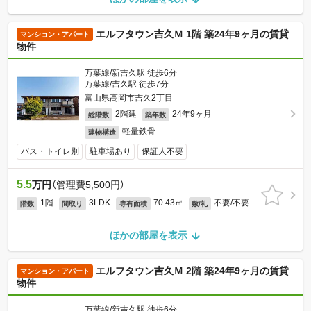
エルフタウン吉久Ｍ 1階 築24年9ヶ月の賃貸
マンション・アパート
物件
万葉線/新吉久駅 徒歩6分
万葉線/吉久駅 徒歩7分
富山県高岡市吉久2丁目
2階建
24年9ヶ月
総階数
築年数
軽量鉄骨
建物構造
バス・トイレ別
駐車場あり
保証人不要
5.5
万円
（管理費5,500円）
1階
3LDK
70.43㎡
不要/不要
階数
間取り
専有面積
敷/礼
ほかの部屋を表示
エルフタウン吉久Ｍ 2階 築24年9ヶ月の賃貸
マンション・アパート
物件
万葉線/新吉久駅 徒歩6分