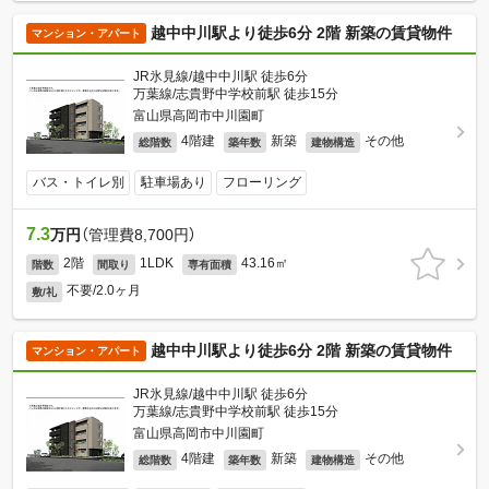
越中中川駅より徒歩6分 2階 新築の賃貸物件
マンション・アパート
JR氷見線/越中中川駅 徒歩6分
万葉線/志貴野中学校前駅 徒歩15分
富山県高岡市中川園町
4階建
新築
その他
総階数
築年数
建物構造
バス・トイレ別
駐車場あり
フローリング
7.3
万円
（管理費8,700円）
2階
1LDK
43.16㎡
階数
間取り
専有面積
不要/2.0ヶ月
敷/礼
越中中川駅より徒歩6分 2階 新築の賃貸物件
マンション・アパート
JR氷見線/越中中川駅 徒歩6分
万葉線/志貴野中学校前駅 徒歩15分
富山県高岡市中川園町
4階建
新築
その他
総階数
築年数
建物構造