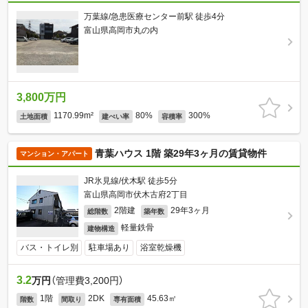
万葉線/急患医療センター前駅 徒歩4分
富山県高岡市丸の内
3,800万円
1170.99m²
80%
300%
土地面積
建ぺい率
容積率
青葉ハウス 1階 築29年3ヶ月の賃貸物件
マンション・アパート
JR氷見線/伏木駅 徒歩5分
富山県高岡市伏木古府2丁目
2階建
29年3ヶ月
総階数
築年数
軽量鉄骨
建物構造
バス・トイレ別
駐車場あり
浴室乾燥機
3.2
万円
（管理費3,200円）
1階
2DK
45.63㎡
階数
間取り
専有面積