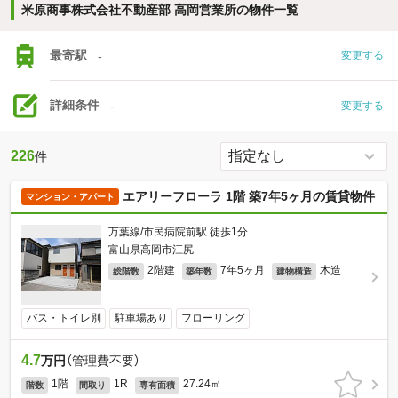
米原商事株式会社不動産部 高岡営業所の物件一覧
最寄駅
-
変更する
詳細条件
-
変更する
226
件
エアリーフローラ 1階 築7年5ヶ月の賃貸物件
マンション・アパート
万葉線/市民病院前駅 徒歩1分
富山県高岡市江尻
2階建
7年5ヶ月
木造
総階数
築年数
建物構造
バス・トイレ別
駐車場あり
フローリング
4.7
万円
（管理費不要）
1階
1R
27.24㎡
階数
間取り
専有面積