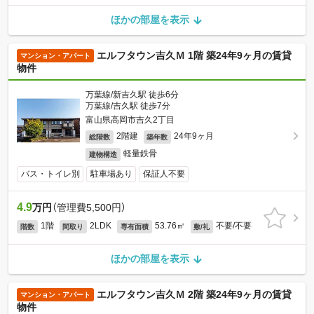
ほかの部屋を表示
エルフタウン吉久Ｍ 1階 築24年9ヶ月の賃貸
マンション・アパート
物件
万葉線/新吉久駅 徒歩6分
万葉線/吉久駅 徒歩7分
富山県高岡市吉久2丁目
2階建
24年9ヶ月
総階数
築年数
軽量鉄骨
建物構造
バス・トイレ別
駐車場あり
保証人不要
4.9
万円
（管理費5,500円）
1階
2LDK
53.76㎡
不要/不要
階数
間取り
専有面積
敷/礼
ほかの部屋を表示
エルフタウン吉久Ｍ 2階 築24年9ヶ月の賃貸
マンション・アパート
物件