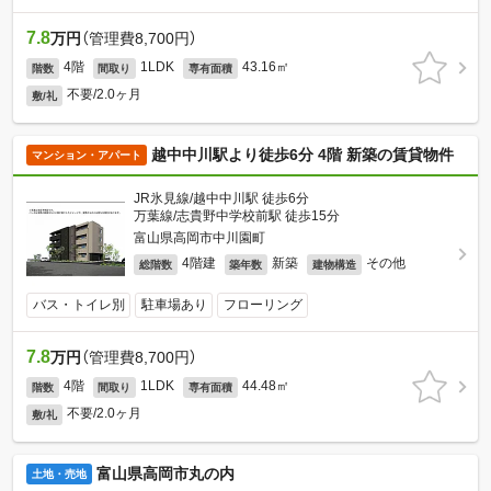
7.8
万円
（管理費8,700円）
4階
1LDK
43.16㎡
階数
間取り
専有面積
不要/2.0ヶ月
敷/礼
越中中川駅より徒歩6分 4階 新築の賃貸物件
マンション・アパート
JR氷見線/越中中川駅 徒歩6分
万葉線/志貴野中学校前駅 徒歩15分
富山県高岡市中川園町
4階建
新築
その他
総階数
築年数
建物構造
バス・トイレ別
駐車場あり
フローリング
7.8
万円
（管理費8,700円）
4階
1LDK
44.48㎡
階数
間取り
専有面積
不要/2.0ヶ月
敷/礼
富山県高岡市丸の内
土地・売地