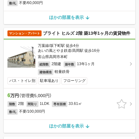
不要/60,000円
敷/礼
ほかの部屋を表示
ブライト ヒルズ 2階 築13年1ヶ月の賃貸物件
マンション・アパート
万葉線/坂下町駅 徒歩4分
あいの風とやま鉄道/高岡駅 徒歩16分
富山県高岡市本町
2階建
13年1ヶ月
総階数
築年数
軽量鉄骨
建物構造
バス・トイレ別
駐車場あり
フローリング
6
万円
（管理費5,000円）
2階
1LDK
33.61㎡
階数
間取り
専有面積
不要/100,000円
敷/礼
ほかの部屋を表示