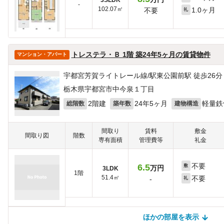
-
102.07㎡
1.0ヶ月
不要
礼
トレステラ・Ｂ 1階 築24年5ヶ月の賃貸物件
マンション・アパート
宇都宮芳賀ライトレール線/駅東公園前駅 徒歩26分
栃木県宇都宮市中今泉１丁目
2階建
24年5ヶ月
軽量鉄
総階数
築年数
建物構造
間取り
賃料
敷金
間取り図
階数
専有面積
管理費等
礼金
不要
6.5
敷
万円
3LDK
1階
51.4㎡
不要
-
礼
ほかの部屋を表示
ほかの部屋を検索中…