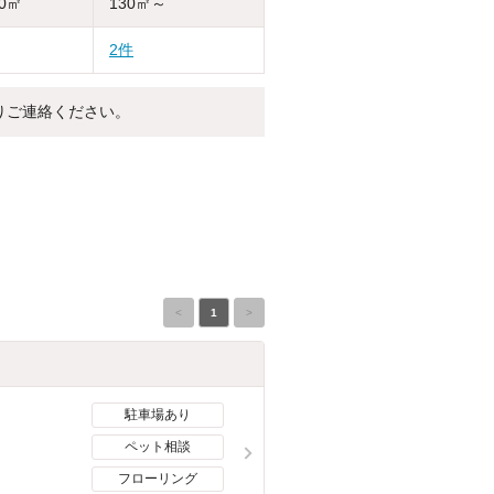
30㎡
130㎡～
2件
りご連絡ください。
<
1
>
駐車場あり
ペット相談
フローリング