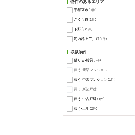
物件のあるエリア
宇都宮市
（9件）
さくら市
（1件）
下野市
（1件）
河内郡上三川町
（1件）
取扱物件
借りる-賃貸
（5件）
買う-新築マンション
買う-中古マンション
（1件）
買う-新築戸建
買う-中古戸建
（4件）
買う-土地
（2件）