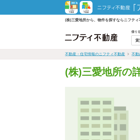
(株)三愛地所から、物件を探すならニフテ
借り
賃
不動産・住宅情報のニフティ不動産
不動
(株)三愛地所の