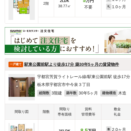
5
万円
2LDK
2階
38.77㎡
1.0ヶ月
不要
礼
駅東公園前駅より徒歩17分 築30年5ヶ月の賃貸物件
一戸建て
宇都宮芳賀ライトレール線/駅東公園前駅 徒歩17分
栃木県宇都宮市中今泉３丁目
3階建
30年5ヶ月
木造
総階数
築年数
建物構造
間取り
賃料
敷金
間取り図
階数
専有面積
管理費等
礼金
2.0ヶ月
8.5
敷
万円
3SLDK