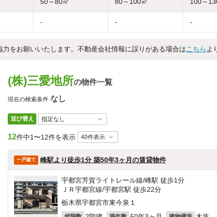
50～80㎡
80～100㎡
100～1
-
-
-
協力をお願いいたします。不動産会社情報に誤りがある場合は
こちら
よ
(株)三愛地所
の物件一覧
なし
現在の検索条件
並び替え
12
件中
1〜12件を表示
峰駅より徒歩1分 築50年3ヶ月の賃貸物件
一戸建て
宇都宮芳賀ライトレール線/峰駅 徒歩1分
ＪＲ宇都宮線/宇都宮駅 徒歩22分
栃木県宇都宮市東今泉１
2階建
50年3ヶ月
木造
総階数
築年数
建物構造