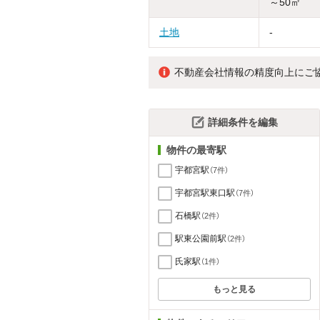
～50㎡
土地
-
不動産会社情報の精度向上にご
詳細条件を編集
物件の最寄駅
宇都宮駅
（7件）
宇都宮駅東口駅
（7件）
石橋駅
（2件）
駅東公園前駅
（2件）
氏家駅
（1件）
もっと見る