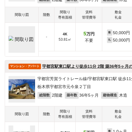
間取り
賃料
敷金
間取り図
階数
専有面積
管理費等
礼金
50,000円
5
敷
万円
4K
-
53.81㎡
50,000円
不要
礼
宇都宮駅東口駅より徒歩11分 2階 築36年5ヶ月
マンション・アパート
宇都宮芳賀ライトレール線/宇都宮駅東口駅 徒歩11
栃木県宇都宮市元今泉２丁目
2階建
36年5ヶ月
木造
総階数
築年数
建物構造
間取り
賃料
敷金
間取り図
階数
専有面積
管理費等
礼金
1.0ヶ月
敷