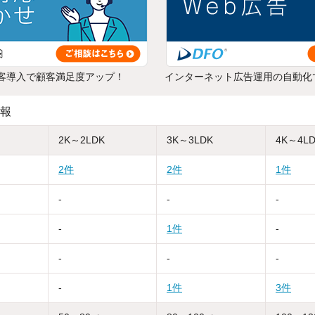
客導入で顧客満足度アップ！
インターネット広告運用の自動化
報
2K～2LDK
3K～3LDK
4K～4L
2件
2件
1件
-
-
-
-
1件
-
-
-
-
-
1件
3件