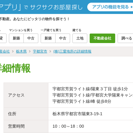
ィ不動産。あなたにピッタリの物件を探そう！
る
マンションを買う
一戸建てを買う
建てる
貸
新築
中古
新築
中古
土地
不動産会社
調べる
産会社
栃木県
宇都宮市
(株)三愛地所の詳細情報
詳細情報
宇都宮芳賀ライト線/陽東３丁目 徒歩1分
アクセス
宇都宮芳賀ライト線/宇都宮大学陽東キャン
宇都宮芳賀ライト線/峰 徒歩8分
住所
栃木県宇都宮市陽東3-19-1
営業時間
10：00～18：00