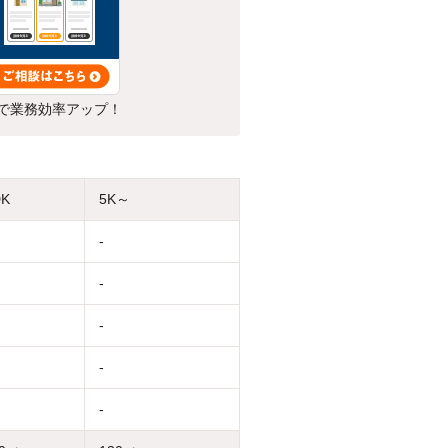
で業務効率アップ！
DK
5K～
-
-
-
-
-