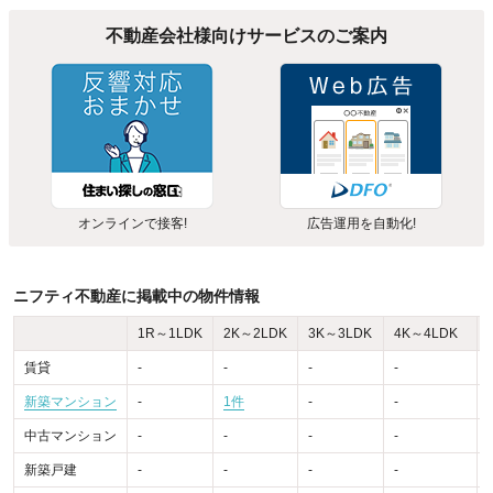
不動産会社様向けサービスのご案内
オンラインで接客!
広告運用を自動化!
ニフティ不動産に掲載中の物件情報
1R～1LDK
2K～2LDK
3K～3LDK
4K～4LDK
賃貸
-
-
-
-
-
新築マンション
-
1件
-
-
-
中古マンション
-
-
-
-
-
新築戸建
-
-
-
-
-