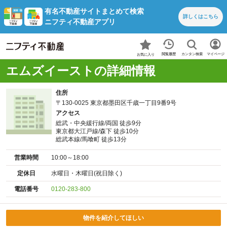
有名不動産サイトまとめて検索
詳しくは
こちら
ニフティ不動産アプリ
カンタン検索
閲覧履歴
マイページ
お気に入り
エムズイーストの詳細情報
住所
〒130-0025 東京都墨田区千歳一丁目9番9号
アクセス
総武・中央緩行線/両国 徒歩9分
東京都大江戸線/森下 徒歩10分
総武本線/馬喰町 徒歩13分
営業時間
10:00～18:00
定休日
水曜日・木曜日(祝日除く)
電話番号
0120-283-800
物件を紹介してほしい