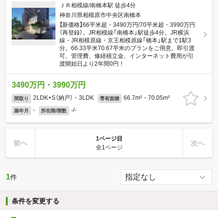
ＪＲ相模線/南橋本駅 徒歩4分
神奈川県相模原市中央区南橋本
【新価格】66平米超・3490万円/70平米超・3990万円
（再登録）。JR相模線「南橋本」駅徒歩4分。JR横浜
線・JR相模原線・京王相模原線「橋本」駅まで1駅3
分。66.33平米70.67平米のプランをご用意。即引渡
可。管理費、修繕積立金、インターネット費用が引
渡開始日より2年間0円！
3490万円・3990万円
2LDK+S（納戸）・3LDK
66.7m²・70.05m²
間取り
専有面積
-
-/-
築年月
所在階/階数
1ページ目
前へ
次へ
全1ページ
1
件
条件を変更する