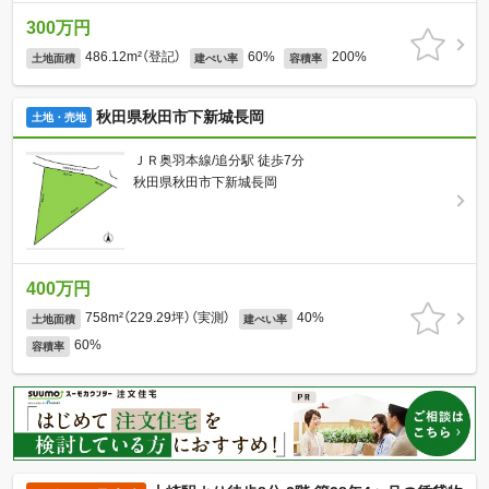
300万円
486.12m²（登記）
60%
200%
土地面積
建ぺい率
容積率
秋田県秋田市下新城長岡
土地・売地
ＪＲ奥羽本線/追分駅 徒歩7分
秋田県秋田市下新城長岡
400万円
758m²（229.29坪）（実測）
40%
土地面積
建ぺい率
60%
容積率