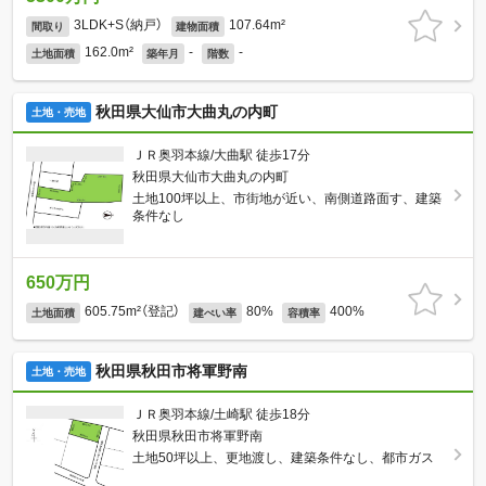
3LDK+S（納戸）
107.64m²
間取り
建物面積
162.0m²
-
-
土地面積
築年月
階数
秋田県大仙市大曲丸の内町
土地・売地
ＪＲ奥羽本線/大曲駅 徒歩17分
秋田県大仙市大曲丸の内町
土地100坪以上、市街地が近い、南側道路面す、建築
条件なし
650万円
605.75m²（登記）
80%
400%
土地面積
建ぺい率
容積率
秋田県秋田市将軍野南
土地・売地
ＪＲ奥羽本線/土崎駅 徒歩18分
秋田県秋田市将軍野南
土地50坪以上、更地渡し、建築条件なし、都市ガス