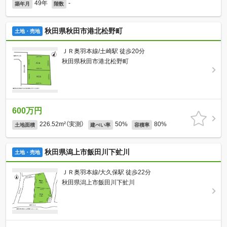
49年
-
築年月
階数
秋田県秋田市港北松野町
土地・売地
ＪＲ奥羽本線/土崎駅 徒歩20分
秋田県秋田市港北松野町
600万円
226.52m²（実測）
50%
80%
土地面積
建ぺい率
容積率
秋田県潟上市飯田川下虻川
土地・売地
ＪＲ奥羽本線/大久保駅 徒歩22分
秋田県潟上市飯田川下虻川