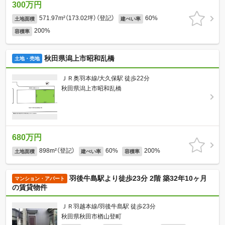
300万円
571.97m²（173.02坪）（登記）
60%
土地面積
建ぺい率
200%
容積率
秋田県潟上市昭和乱橋
土地・売地
ＪＲ奥羽本線/大久保駅 徒歩22分
秋田県潟上市昭和乱橋
680万円
898m²（登記）
60%
200%
土地面積
建ぺい率
容積率
羽後牛島駅より徒歩23分 2階 築32年10ヶ月
マンション・アパート
の賃貸物件
ＪＲ羽越本線/羽後牛島駅 徒歩23分
秋田県秋田市楢山登町