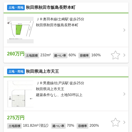
秋田県秋田市飯島長野本町
土地・売地
ＪＲ奥羽本線/土崎駅 徒歩25分
秋田県秋田市飯島長野本町
260万円
232m²
60%
160%
土地面積
建ぺい率
容積率
秋田県潟上市天王
土地・売地
ＪＲ男鹿線/出戸浜駅 徒歩25分
秋田県潟上市天王
建築条件なし、土地50坪以上
275万円
181.82m²（登記）
70%
200%
土地面積
建ぺい率
容積率