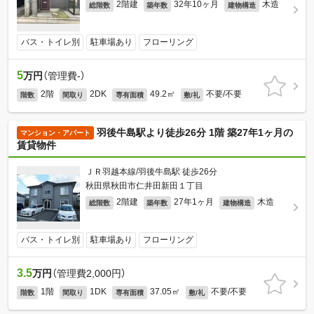
2階建
32年10ヶ月
木造
総階数
築年数
建物構造
バス・トイレ別
駐車場あり
フローリング
5
万円
（管理費-）
2階
2DK
49.2㎡
不要/不要
階数
間取り
専有面積
敷/礼
羽後牛島駅より徒歩26分 1階 築27年1ヶ月の
マンション・アパート
賃貸物件
ＪＲ羽越本線/羽後牛島駅 徒歩26分
秋田県秋田市仁井田新田１丁目
2階建
27年1ヶ月
木造
総階数
築年数
建物構造
バス・トイレ別
駐車場あり
フローリング
3.5
万円
（管理費2,000円）
1階
1DK
37.05㎡
不要/不要
階数
間取り
専有面積
敷/礼