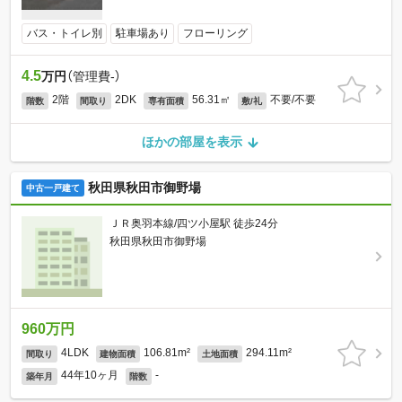
バス・トイレ別
駐車場あり
フローリング
4.5
万円
（管理費-）
2階
2DK
56.31㎡
不要/不要
階数
間取り
専有面積
敷/礼
ほかの部屋を表示
秋田県秋田市御野場
中古一戸建て
ＪＲ奥羽本線/四ツ小屋駅 徒歩24分
秋田県秋田市御野場
960万円
4LDK
106.81m²
294.11m²
間取り
建物面積
土地面積
44年10ヶ月
-
築年月
階数