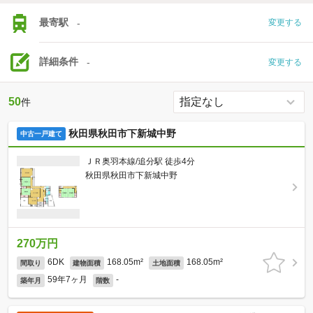
最寄駅
-
変更する
詳細条件
-
変更する
50
件
秋田県秋田市下新城中野
中古一戸建て
ＪＲ奥羽本線/追分駅 徒歩4分
秋田県秋田市下新城中野
270万円
6DK
168.05m²
168.05m²
間取り
建物面積
土地面積
59年7ヶ月
-
築年月
階数