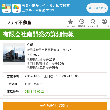
有名不動産サイトまとめて検索
詳しくは
こちら
ニフティ不動産アプリ
カンタン検索
閲覧履歴
マイページ
お気に入り
有限会社南開発の詳細情報
住所
秋田県秋田市将軍野南３丁目1-35
アクセス
男鹿線/土崎 徒歩27分
奥羽本線/泉外旭川 徒歩35分
男鹿線/上飯島 徒歩58分
営業時間
9:30～18:00、土日祝 10：00〜17：00
定休日
日曜・祝祭日
電話番号
018-845-6912
物件を紹介してほしい