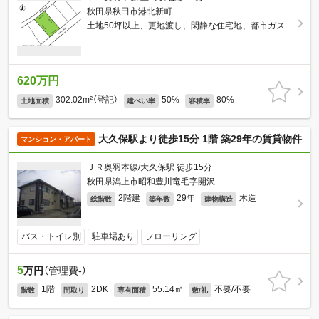
秋田県秋田市港北新町
土地50坪以上、更地渡し、閑静な住宅地、都市ガス
620万円
302.02m²（登記）
50%
80%
土地面積
建ぺい率
容積率
大久保駅より徒歩15分 1階 築29年の賃貸物件
マンション・アパート
ＪＲ奥羽本線/大久保駅 徒歩15分
秋田県潟上市昭和豊川竜毛字開沢
2階建
29年
木造
総階数
築年数
建物構造
バス・トイレ別
駐車場あり
フローリング
5
万円
（管理費-）
1階
2DK
55.14㎡
不要/不要
階数
間取り
専有面積
敷/礼