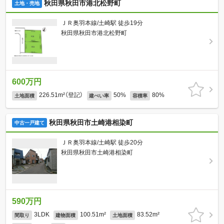
秋田県秋田市港北松野町
土地・売地
ＪＲ奥羽本線/土崎駅 徒歩19分
秋田県秋田市港北松野町
600万円
226.51m²（登記）
50%
80%
土地面積
建ぺい率
容積率
秋田県秋田市土崎港相染町
中古一戸建て
ＪＲ奥羽本線/土崎駅 徒歩20分
秋田県秋田市土崎港相染町
590万円
3LDK
100.51m²
83.52m²
間取り
建物面積
土地面積