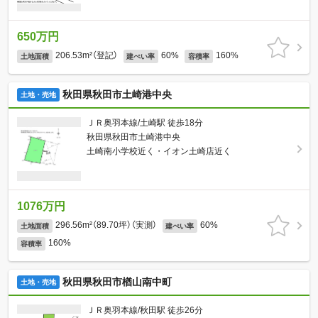
650万円
206.53m²（登記）
60%
160%
土地面積
建ぺい率
容積率
秋田県秋田市土崎港中央
土地・売地
ＪＲ奥羽本線/土崎駅 徒歩18分
秋田県秋田市土崎港中央
土崎南小学校近く・イオン土崎店近く
1076万円
296.56m²（89.70坪）（実測）
60%
土地面積
建ぺい率
160%
容積率
秋田県秋田市楢山南中町
土地・売地
ＪＲ奥羽本線/秋田駅 徒歩26分