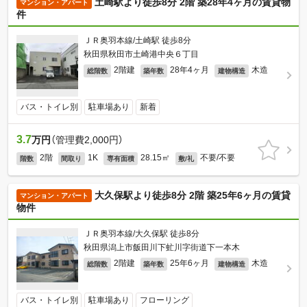
土崎駅より徒歩8分 2階 築28年4ヶ月の賃貸物
マンション・アパート
件
ＪＲ奥羽本線/土崎駅 徒歩8分
秋田県秋田市土崎港中央６丁目
2階建
28年4ヶ月
木造
総階数
築年数
建物構造
バス・トイレ別
駐車場あり
新着
3.7
万円
（管理費2,000円）
2階
1K
28.15㎡
不要/不要
階数
間取り
専有面積
敷/礼
大久保駅より徒歩8分 2階 築25年6ヶ月の賃貸
マンション・アパート
物件
ＪＲ奥羽本線/大久保駅 徒歩8分
秋田県潟上市飯田川下虻川字街道下一本木
2階建
25年6ヶ月
木造
総階数
築年数
建物構造
バス・トイレ別
駐車場あり
フローリング