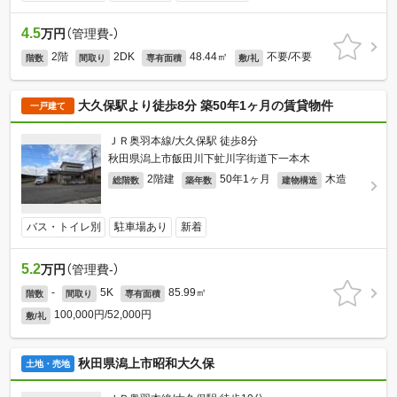
4.5
万円
（管理費-）
2階
2DK
48.44㎡
不要/不要
階数
間取り
専有面積
敷/礼
大久保駅より徒歩8分 築50年1ヶ月の賃貸物件
一戸建て
ＪＲ奥羽本線/大久保駅 徒歩8分
秋田県潟上市飯田川下虻川字街道下一本木
2階建
50年1ヶ月
木造
総階数
築年数
建物構造
バス・トイレ別
駐車場あり
新着
5.2
万円
（管理費-）
-
5K
85.99㎡
階数
間取り
専有面積
100,000円/52,000円
敷/礼
秋田県潟上市昭和大久保
土地・売地