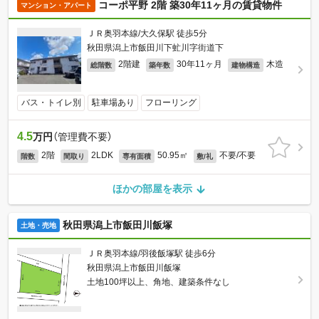
コーポ平野 2階 築30年11ヶ月の賃貸物件
マンション・アパート
ＪＲ奥羽本線/大久保駅 徒歩5分
秋田県潟上市飯田川下虻川字街道下
2階建
30年11ヶ月
木造
総階数
築年数
建物構造
バス・トイレ別
駐車場あり
フローリング
4.5
万円
（管理費不要）
2階
2LDK
50.95㎡
不要/不要
階数
間取り
専有面積
敷/礼
ほかの部屋を表示
秋田県潟上市飯田川飯塚
土地・売地
ＪＲ奥羽本線/羽後飯塚駅 徒歩6分
秋田県潟上市飯田川飯塚
土地100坪以上、角地、建築条件なし