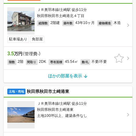
ＪＲ奥羽本線/土崎駅 徒歩11分
秋田県秋田市土崎港北４丁目
2階建
43年10ヶ月
木造
総階数
築年数
建物構造
駐車場あり
角部屋
3.5
万円
（管理費-）
2階
2DK
45.54㎡
不要/不要
階数
間取り
専有面積
敷/礼
ほかの部屋を表示
秋田県秋田市土崎港東
土地・売地
ＪＲ奥羽本線/土崎駅 徒歩11分
秋田県秋田市土崎港東
土地100坪以上、建築条件なし