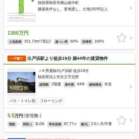
秋田県秋田市楢山南中町
建築条件なし、更地渡し、土地100坪以上
1300万円
351.73m²（登記）
60%
160%
土地面積
建ぺい率
容積率
出戸浜駅より徒歩19分 築44年の賃貸物件
一戸建て
ＪＲ男鹿線/出戸浜駅 徒歩19分
秋田県潟上市天王字北野
2階建
44年
木造
総階数
築年数
建物構造
バス・トイレ別
フローリング
5.5
万円
（管理費-）
-
3LDK
87.77㎡
2.0ヶ月/不要
階数
間取り
専有面積
敷/礼