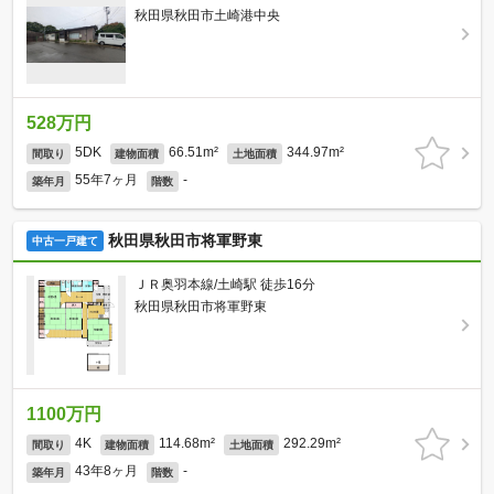
秋田県秋田市土崎港中央
528万円
5DK
66.51m²
344.97m²
間取り
建物面積
土地面積
55年7ヶ月
-
築年月
階数
秋田県秋田市将軍野東
中古一戸建て
ＪＲ奥羽本線/土崎駅 徒歩16分
秋田県秋田市将軍野東
1100万円
4K
114.68m²
292.29m²
間取り
建物面積
土地面積
43年8ヶ月
-
築年月
階数