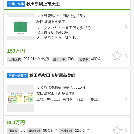
秋田県潟上市天王
土地・売地
ＪＲ男鹿線/上二田駅 徒歩15分
秋田県潟上市天王
マックスバリュー天王店徒歩12分
潟上市役所徒歩16分
天王温泉くらら 徒歩18
150万円
297.21m²（登記）
70%
400%
土地面積
建ぺい率
容積率
秋田県秋田市新屋高美町
中古一戸建て
ＪＲ羽越本線/新屋駅 徒歩16分
秋田県秋田市新屋高美町
土地50坪以上、南向き、前道６ｍ以上
800万円
5K
98.53m²
226.6m²
間取り
建物面積
土地面積