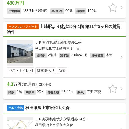
480万円
433.71m²（登記）
60%
160%
土地面積
建ぺい率
容積率
土崎駅より徒歩15分 1階 築31年5ヶ月の賃貸
マンション・アパート
物件
ＪＲ奥羽本線/土崎駅 徒歩15分
秋田県秋田市土崎港東２丁目
2階建
31年5ヶ月
木造
総階数
築年数
建物構造
バス・トイレ別
駐車場あり
新着
4.3
万円
（管理費2,000円）
1階
2DK
46.48㎡
不要/不要
階数
間取り
専有面積
敷/礼
秋田県潟上市昭和大久保
土地・売地
ＪＲ奥羽本線/大久保駅 徒歩14分
秋田県潟上市昭和大久保