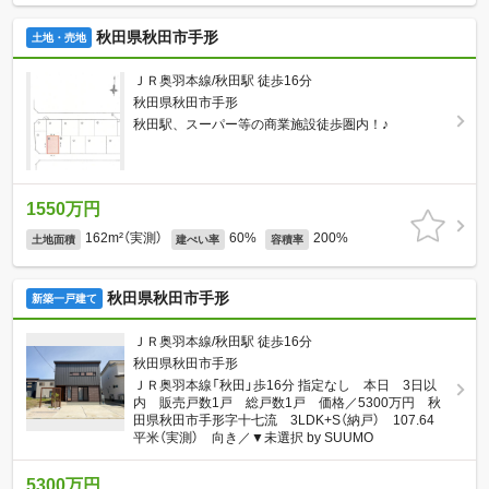
秋田県秋田市手形
土地・売地
ＪＲ奥羽本線/秋田駅 徒歩16分
秋田県秋田市手形
秋田駅、スーパー等の商業施設徒歩圏内！♪
1550万円
162m²（実測）
60%
200%
土地面積
建ぺい率
容積率
秋田県秋田市手形
新築一戸建て
ＪＲ奥羽本線/秋田駅 徒歩16分
秋田県秋田市手形
ＪＲ奥羽本線「秋田」歩16分 指定なし 本日 3日以
内 販売戸数1戸 総戸数1戸 価格／5300万円 秋
田県秋田市手形字十七流 3LDK+S（納戸） 107.64
平米（実測） 向き／▼未選択 by SUUMO
5300万円