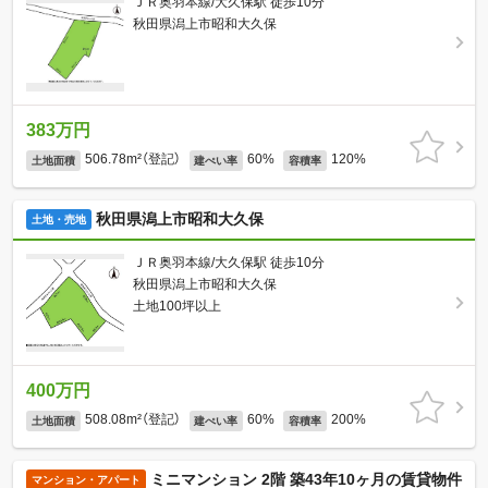
ＪＲ奥羽本線/大久保駅 徒歩10分
秋田県潟上市昭和大久保
383万円
506.78m²（登記）
60%
120%
土地面積
建ぺい率
容積率
秋田県潟上市昭和大久保
土地・売地
ＪＲ奥羽本線/大久保駅 徒歩10分
秋田県潟上市昭和大久保
土地100坪以上
400万円
508.08m²（登記）
60%
200%
土地面積
建ぺい率
容積率
ミニマンション 2階 築43年10ヶ月の賃貸物件
マンション・アパート