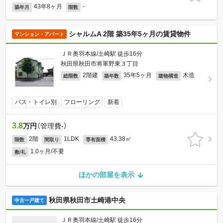
43年8ヶ月
-
築年月
階数
シャルムA 2階 築35年5ヶ月の賃貸物件
マンション・アパート
ＪＲ奥羽本線/土崎駅 徒歩16分
秋田県秋田市将軍野東３丁目
2階建
35年5ヶ月
木造
総階数
築年数
建物構造
バス・トイレ別
フローリング
新着
3.8
万円
（管理費-）
2階
1LDK
43.38㎡
階数
間取り
専有面積
1.0ヶ月/不要
敷/礼
ほかの部屋を表示
秋田県秋田市土崎港中央
中古一戸建て
ＪＲ奥羽本線/土崎駅 徒歩16分