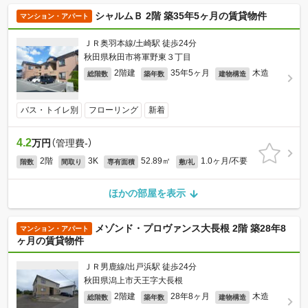
シャルムＢ 2階 築35年5ヶ月の賃貸物件
マンション・アパート
ＪＲ奥羽本線/土崎駅 徒歩24分
秋田県秋田市将軍野東３丁目
2階建
35年5ヶ月
木造
総階数
築年数
建物構造
バス・トイレ別
フローリング
新着
4.2
万円
（管理費-）
2階
3K
52.89㎡
1.0ヶ月/不要
階数
間取り
専有面積
敷/礼
ほかの部屋を表示
メゾンド・プロヴァンス大長根 2階 築28年8
マンション・アパート
ヶ月の賃貸物件
ＪＲ男鹿線/出戸浜駅 徒歩24分
秋田県潟上市天王字大長根
2階建
28年8ヶ月
木造
総階数
築年数
建物構造