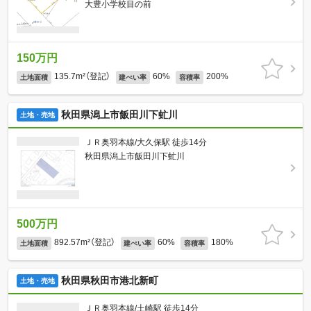
大豊小学校目の前
150万円
135.7m²（登記）
60%
200%
土地面積
建ぺい率
容積率
秋田県潟上市飯田川下虻川
土地・売地
ＪＲ奥羽本線/大久保駅 徒歩14分
秋田県潟上市飯田川下虻川
500万円
892.57m²（登記）
60%
180%
土地面積
建ぺい率
容積率
秋田県秋田市港北新町
土地・売地
ＪＲ奥羽本線/土崎駅 徒歩14分