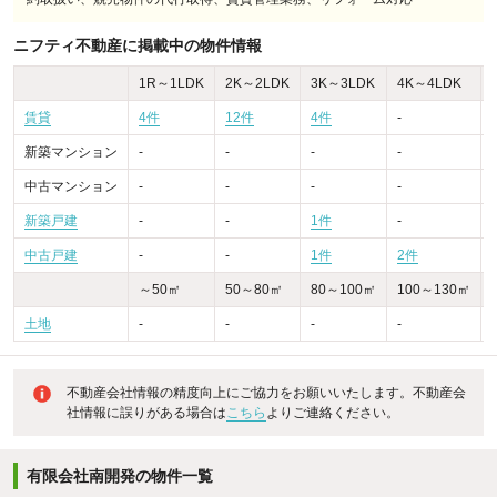
ニフティ不動産に掲載中の物件情報
1R～1LDK
2K～2LDK
3K～3LDK
4K～4LDK
賃貸
4件
12件
4件
-
新築マンション
-
-
-
-
-
中古マンション
-
-
-
-
-
新築戸建
-
-
1件
-
-
中古戸建
-
-
1件
2件
～50㎡
50～80㎡
80～100㎡
100～130㎡
土地
-
-
-
-
不動産会社情報の精度向上にご協力をお願いいたします。不動産会
社情報に誤りがある場合は
こちら
よりご連絡ください。
有限会社南開発の物件一覧