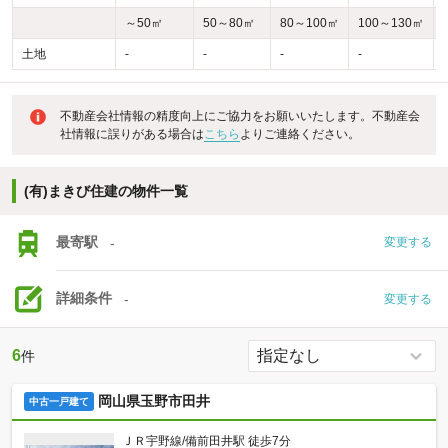
～50㎡
50～80㎡
80～100㎡
100～130㎡
土地
-
-
-
-
-
不動産会社情報の精度向上にご協力をお願いいたします。不動産会
社情報に誤りがある場合は
こちら
よりご連絡ください。
(有)まきび住建の物件一覧
最寄駅
-
変更する
詳細条件
-
変更する
6
件
岡山県玉野市田井
中古一戸建て
ＪＲ宇野線/備前田井駅 徒歩7分