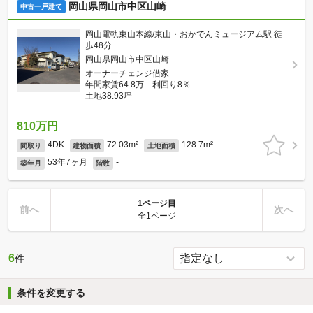
岡山県岡山市中区山崎
中古一戸建て
岡山電軌東山本線/東山・おかでんミュージアム駅 徒
歩48分
岡山県岡山市中区山崎
オーナーチェンジ借家
年間家賃64.8万 利回り8％
土地38.93坪
810万円
4DK
72.03m²
128.7m²
間取り
建物面積
土地面積
53年7ヶ月
-
築年月
階数
1ページ目
前へ
次へ
全1ページ
6
件
条件を変更する