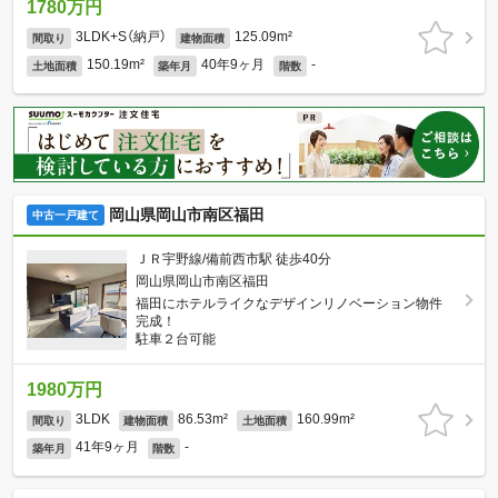
1780万円
3LDK+S（納戸）
125.09m²
間取り
建物面積
150.19m²
40年9ヶ月
-
土地面積
築年月
階数
岡山県岡山市南区福田
中古一戸建て
ＪＲ宇野線/備前西市駅 徒歩40分
岡山県岡山市南区福田
福田にホテルライクなデザインリノベーション物件
完成！
駐車２台可能
1980万円
3LDK
86.53m²
160.99m²
間取り
建物面積
土地面積
41年9ヶ月
-
築年月
階数