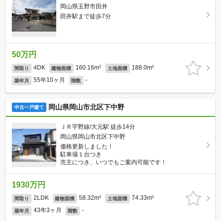
岡山県玉野市田井
田井駅まで徒歩7分
50万円
4DK
160.16m²
188.0m²
間取り
建物面積
土地面積
55年10ヶ月
-
築年月
階数
岡山県岡山市北区下中野
中古一戸建て
ＪＲ宇野線/大元駅 徒歩14分
岡山県岡山市北区下中野
価格更新しました！
駐車場１台つき
売主につき、いつでもご案内可能です！
1930万円
2LDK
58.32m²
74.33m²
間取り
建物面積
土地面積
43年3ヶ月
-
築年月
階数