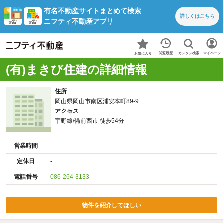
有名不動産サイトまとめて検索
詳しくは
こちら
ニフティ不動産アプリ
カンタン検索
閲覧履歴
マイページ
お気に入り
(有)まきび住建の詳細情報
住所
岡山県岡山市南区浦安本町89-9
アクセス
宇野線/備前西市 徒歩54分
営業時間
-
定休日
-
電話番号
086-264-3133
物件を紹介してほしい