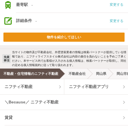
最寄駅
-
変更する
詳細条件
-
変更する
物件を紹介してほしい
当サイトの物件及び不動産会社、外壁塗装業者の情報は検索パートナーが提供している情
報であり、ニフティライフスタイル株式会社は内容の責任を負わないことを予めご了承く
免責
事項
ださい。本サービス内でお客様が入力される個人情報は、検索パートナーが取得し、同社
の定める個人情報規約に従って取り扱われます。
不動産・住宅情報のニフティ不動産
不動産会社
岡山県
岡山市
ニフティ不動産
ニフティ不動産アプリ
＼Because／ ニフティ不動産
賃貸