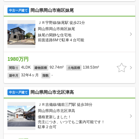
岡山県岡山市南区妹尾
中古一戸建て
ＪＲ宇野線/妹尾駅 徒歩21分
岡山県岡山市南区妹尾
妹尾の閑静な住宅地
前面道路6Mで駐車４台可能
1980万円
4LDK
92.74m²
138.53m²
間取り
建物面積
土地面積
32年4ヶ月
-
築年月
階数
岡山県岡山市北区津高
中古一戸建て
ＪＲ吉備線/備前三門駅 徒歩38分
岡山県岡山市北区津高
価格更新しました！
売主につき、いつでもご案内可能です！
駐車２台可