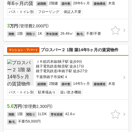
2階建
28年6ヶ月
木造
総階数
築年数
建物構造
バス・トイレ別
フローリング
保証人不要
3
万円
（管理費2,000円）
1階
1K
26.49㎡
不要/不要
階数
間取り
専有面積
敷/礼
プロスパー２ 1階 築14年5ヶ月の賃貸物件
マンション・アパート
ＪＲ総武本線/銚子駅 徒歩9分
銚子電気鉄道/観音駅 徒歩17分
銚子電気鉄道/本銚子駅 徒歩27分
千葉県銚子市栄町４
2階建
14年5ヶ月
木造
総階数
築年数
建物構造
バス・トイレ別
駐車場あり
追い炊き機能
5.6
万円
（管理費2,300円）
1階
1LDK
42.8㎡
階数
間取り
専有面積
不要/56,000円
敷/礼