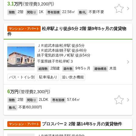
3.1
万円
（管理費3,200円）
2階
1K
22.58㎡
不要/不要
階数
間取り
専有面積
敷/礼
松岸駅より徒歩5分 2階 築9年5ヶ月の賃貸物
マンション・アパート
件
ＪＲ総武本線/松岸駅 徒歩5分
ＪＲ総武本線/銚子駅 徒歩46分
銚子電気鉄道/仲ノ町駅 徒歩54分
千葉県銚子市松岸町３
2階建
9年5ヶ月
木造
総階数
築年数
建物構造
バス・トイレ別
駐車場あり
追い炊き機能
6
万円
（管理費2,300円）
2階
2LDK
57.64㎡
階数
間取り
専有面積
不要/60,000円
敷/礼
プロスパー２ 2階 築14年5ヶ月の賃貸物件
マンション・アパート