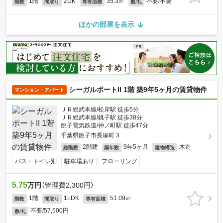
1階
2DK
35.3㎡
不要/不要
階数
間取り
専有面積
敷/礼
ほかの部屋を表示
シーガルポートII 1階 築9年5ヶ月の賃貸物件
マンション・アパート
ＪＲ総武本線/松岸駅 徒歩5分
ＪＲ総武本線/銚子駅 徒歩38分
銚子電気鉄道/仲ノ町駅 徒歩47分
千葉県銚子市長塚町３
2階建
9年5ヶ月
木造
総階数
築年数
建物構造
バス・トイレ別
駐車場あり
フローリング
5.75
万円
（管理費2,300円）
1階
1LDK
51.09㎡
階数
間取り
専有面積
不要/57,500円
敷/礼