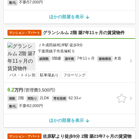
不要/57,000円
敷/礼
ほかの部屋を表示
グランシルム 2階 築7年11ヶ月の賃貸物件
マンション・アパート
ＪＲ成田線/松岸駅 徒歩9分
千葉県銚子市長塚町５
3階建
7年11ヶ月
木造
総階数
築年数
建物構造
バス・トイレ別
駐車場あり
フローリング
6.2
万円
（管理費3,500円）
2階
2LDK
62.33㎡
階数
間取り
専有面積
不要/62,000円
敷/礼
ほかの部屋を表示
佐原駅より徒歩9分 2階 築23年7ヶ月の賃貸物
マンション・アパート