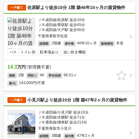
佐原駅より徒歩10分 1階 築46年10ヶ月の賃貸物件
一戸建て
ＪＲ成田線/佐原駅 徒歩10分
ＪＲ成田線/香取駅 徒歩45分
ＪＲ成田線/大戸駅 徒歩56分
千葉県香取市佐原
2階建
46年10ヶ月
木造
総階数
築年数
建物構造
バス・トイレ別
駐車場あり
追い炊き機能
14.3
万円
（管理費不要）
1階
4K
98.51㎡
階数
間取り
専有面積
143,000円/不要
敷/礼
小見川駅より徒歩10分 1階 築47年2ヶ月の賃貸物件
一戸建て
ＪＲ成田線/小見川駅 徒歩10分
ＪＲ成田線/水郷駅 徒歩71分
ＪＲ鹿島線/潮来駅 徒歩213分
千葉県香取市小見川
3階建
47年2ヶ月
総階数
築年数