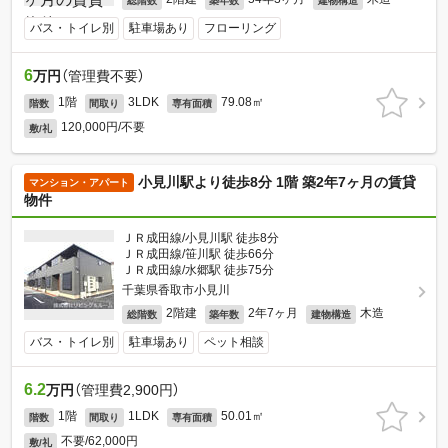
総階数
築年数
建物構造
バス・トイレ別
駐車場あり
フローリング
6
万円
（管理費不要）
1階
3LDK
79.08㎡
階数
間取り
専有面積
120,000円/不要
敷/礼
小見川駅より徒歩8分 1階 築2年7ヶ月の賃貸
マンション・アパート
物件
ＪＲ成田線/小見川駅 徒歩8分
ＪＲ成田線/笹川駅 徒歩66分
ＪＲ成田線/水郷駅 徒歩75分
千葉県香取市小見川
2階建
2年7ヶ月
木造
総階数
築年数
建物構造
バス・トイレ別
駐車場あり
ペット相談
6.2
万円
（管理費2,900円）
1階
1LDK
50.01㎡
階数
間取り
専有面積
不要/62,000円
敷/礼