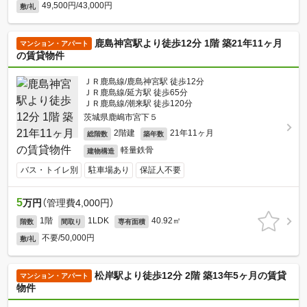
49,500円/43,000円
敷/礼
鹿島神宮駅より徒歩12分 1階 築21年11ヶ月
マンション・アパート
の賃貸物件
ＪＲ鹿島線/鹿島神宮駅 徒歩12分
ＪＲ鹿島線/延方駅 徒歩65分
ＪＲ鹿島線/潮来駅 徒歩120分
茨城県鹿嶋市宮下５
2階建
21年11ヶ月
総階数
築年数
軽量鉄骨
建物構造
バス・トイレ別
駐車場あり
保証人不要
5
万円
（管理費4,000円）
1階
1LDK
40.92㎡
階数
間取り
専有面積
不要/50,000円
敷/礼
松岸駅より徒歩12分 2階 築13年5ヶ月の賃貸
マンション・アパート
物件