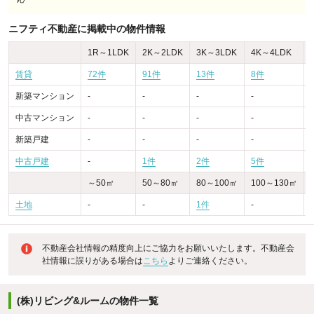
ニフティ不動産に掲載中の物件情報
1R～1LDK
2K～2LDK
3K～3LDK
4K～4LDK
賃貸
72件
91件
13件
8件
新築マンション
-
-
-
-
-
中古マンション
-
-
-
-
-
新築戸建
-
-
-
-
-
中古戸建
-
1件
2件
5件
～50㎡
50～80㎡
80～100㎡
100～130㎡
土地
-
-
1件
-
不動産会社情報の精度向上にご協力をお願いいたします。不動産会
社情報に誤りがある場合は
こちら
よりご連絡ください。
(株)リビング&ルームの物件一覧