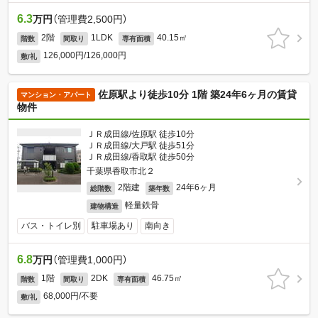
6.3
万円
（管理費2,500円）
2階
1LDK
40.15㎡
階数
間取り
専有面積
126,000円/126,000円
敷/礼
佐原駅より徒歩10分 1階 築24年6ヶ月の賃貸
マンション・アパート
物件
ＪＲ成田線/佐原駅 徒歩10分
ＪＲ成田線/大戸駅 徒歩51分
ＪＲ成田線/香取駅 徒歩50分
千葉県香取市北２
2階建
24年6ヶ月
総階数
築年数
軽量鉄骨
建物構造
バス・トイレ別
駐車場あり
南向き
6.8
万円
（管理費1,000円）
1階
2DK
46.75㎡
階数
間取り
専有面積
68,000円/不要
敷/礼