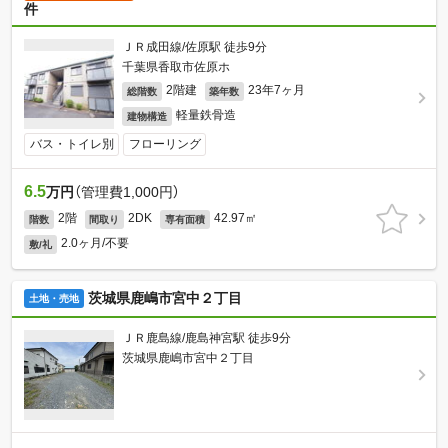
件
ＪＲ成田線/佐原駅 徒歩9分
千葉県香取市佐原ホ
2階建
23年7ヶ月
総階数
築年数
軽量鉄骨造
建物構造
バス・トイレ別
フローリング
6.5
万円
（管理費1,000円）
2階
2DK
42.97㎡
階数
間取り
専有面積
2.0ヶ月/不要
敷/礼
茨城県鹿嶋市宮中２丁目
土地・売地
ＪＲ鹿島線/鹿島神宮駅 徒歩9分
茨城県鹿嶋市宮中２丁目