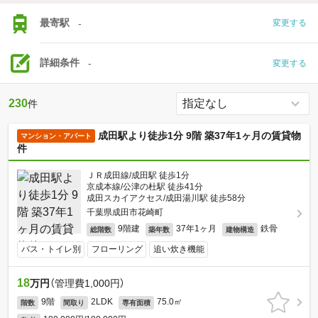
最寄駅
-
変更する
詳細条件
-
変更する
230
件
成田駅より徒歩1分 9階 築37年1ヶ月の賃貸物
マンション・アパート
件
ＪＲ成田線/成田駅 徒歩1分
京成本線/公津の杜駅 徒歩41分
成田スカイアクセス/成田湯川駅 徒歩58分
千葉県成田市花崎町
9階建
37年1ヶ月
鉄骨
総階数
築年数
建物構造
バス・トイレ別
フローリング
追い炊き機能
18
万円
（管理費1,000円）
9階
2LDK
75.0㎡
階数
間取り
専有面積