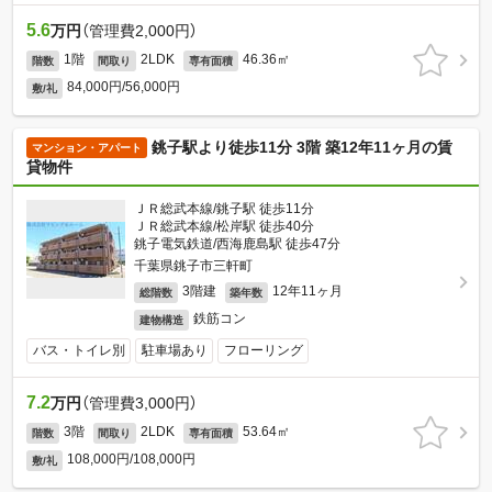
5.6
万円
（管理費2,000円）
1階
2LDK
46.36㎡
階数
間取り
専有面積
84,000円/56,000円
敷/礼
銚子駅より徒歩11分 3階 築12年11ヶ月の賃
マンション・アパート
貸物件
ＪＲ総武本線/銚子駅 徒歩11分
ＪＲ総武本線/松岸駅 徒歩40分
銚子電気鉄道/西海鹿島駅 徒歩47分
千葉県銚子市三軒町
3階建
12年11ヶ月
総階数
築年数
鉄筋コン
建物構造
バス・トイレ別
駐車場あり
フローリング
7.2
万円
（管理費3,000円）
3階
2LDK
53.64㎡
階数
間取り
専有面積
108,000円/108,000円
敷/礼