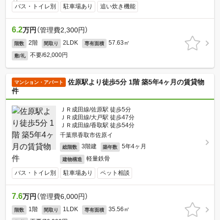
バス・トイレ別
駐車場あり
追い炊き機能
6.2
万円
（管理費2,300円）
2階
2LDK
57.63㎡
階数
間取り
専有面積
不要/62,000円
敷/礼
佐原駅より徒歩5分 1階 築5年4ヶ月の賃貸物
マンション・アパート
件
ＪＲ成田線/佐原駅 徒歩5分
ＪＲ成田線/大戸駅 徒歩47分
ＪＲ成田線/香取駅 徒歩54分
千葉県香取市佐原イ
3階建
5年4ヶ月
総階数
築年数
軽量鉄骨
建物構造
バス・トイレ別
駐車場あり
ペット相談
7.6
万円
（管理費6,000円）
1階
1LDK
35.56㎡
階数
間取り
専有面積