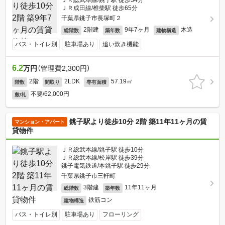
ＪＲ総武本線/銚子駅 徒歩34分
ＪＲ成田線/椎柴駅 徒歩65分
千葉県銚子市長塚町２
2階建
9年7ヶ月
木造
総階数
築年数
建物構造
バス・トイレ別
駐車場あり
追い炊き機能
6.2
万円
（管理費2,300円）
2階
2LDK
57.19㎡
階数
間取り
専有面積
不要/62,000円
敷/礼
銚子駅より徒歩10分 2階 築11年11ヶ月の賃
マンション・アパート
貸物件
ＪＲ総武本線/銚子駅 徒歩10分
ＪＲ総武本線/松岸駅 徒歩39分
銚子電気鉄道/本銚子駅 徒歩29分
千葉県銚子市三軒町
3階建
11年11ヶ月
総階数
築年数
鉄筋コン
建物構造
バス・トイレ別
駐車場あり
フローリング