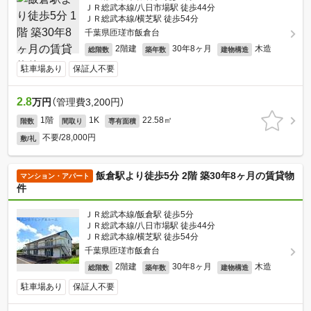
ＪＲ総武本線/八日市場駅 徒歩44分
ＪＲ総武本線/横芝駅 徒歩54分
千葉県匝瑳市飯倉台
2階建
30年8ヶ月
木造
総階数
築年数
建物構造
駐車場あり
保証人不要
2.8
万円
（管理費3,200円）
1階
1K
22.58㎡
階数
間取り
専有面積
不要/28,000円
敷/礼
飯倉駅より徒歩5分 2階 築30年8ヶ月の賃貸物
マンション・アパート
件
ＪＲ総武本線/飯倉駅 徒歩5分
ＪＲ総武本線/八日市場駅 徒歩44分
ＪＲ総武本線/横芝駅 徒歩54分
千葉県匝瑳市飯倉台
2階建
30年8ヶ月
木造
総階数
築年数
建物構造
駐車場あり
保証人不要