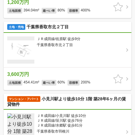
1,200万円
394.04m²
80%
400%
土地面積
建ぺい率
容積率
千葉県香取市北２丁目
土地・売地
ＪＲ成田線/佐原駅 徒歩9分
千葉県香取市北２丁目
3,600万円
454.41m²
60%
200%
土地面積
建ぺい率
容積率
小見川駅より徒歩10分 1階 築28年6ヶ月の賃
マンション・アパート
貸物件
ＪＲ成田線/小見川駅 徒歩10分
ＪＲ成田線/笹川駅 徒歩76分
ＪＲ成田線/水郷駅 徒歩81分
千葉県香取市羽根川