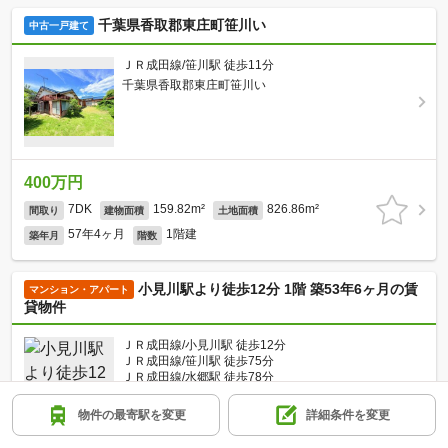
千葉県香取郡東庄町笹川い
中古一戸建て
ＪＲ成田線/笹川駅 徒歩11分
千葉県香取郡東庄町笹川い
400万円
7DK
159.82m²
826.86m²
間取り
建物面積
土地面積
57年4ヶ月
1階建
築年月
階数
小見川駅より徒歩12分 1階 築53年6ヶ月の賃
マンション・アパート
貸物件
ＪＲ成田線/小見川駅 徒歩12分
ＪＲ成田線/笹川駅 徒歩75分
ＪＲ成田線/水郷駅 徒歩78分
千葉県香取市羽根川
物件の最寄駅を変更
詳細条件を変更
1階建
53年6ヶ月
木造
総階数
築年数
建物構造