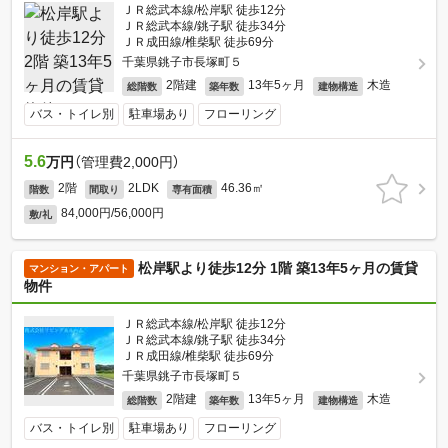
ＪＲ総武本線/松岸駅 徒歩12分
ＪＲ総武本線/銚子駅 徒歩34分
ＪＲ成田線/椎柴駅 徒歩69分
千葉県銚子市長塚町５
2階建
13年5ヶ月
木造
総階数
築年数
建物構造
バス・トイレ別
駐車場あり
フローリング
5.6
万円
（管理費2,000円）
2階
2LDK
46.36㎡
階数
間取り
専有面積
84,000円/56,000円
敷/礼
松岸駅より徒歩12分 1階 築13年5ヶ月の賃貸
マンション・アパート
物件
ＪＲ総武本線/松岸駅 徒歩12分
ＪＲ総武本線/銚子駅 徒歩34分
ＪＲ成田線/椎柴駅 徒歩69分
千葉県銚子市長塚町５
2階建
13年5ヶ月
木造
総階数
築年数
建物構造
バス・トイレ別
駐車場あり
フローリング