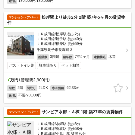
180,000円/180,000円
敷/礼
松岸駅より徒歩2分 2階 築7年5ヶ月の賃貸物
マンション・アパート
件
ＪＲ成田線/松岸駅 徒歩2分
ＪＲ成田線/銚子駅 徒歩40分
ＪＲ成田線/椎柴駅 徒歩59分
千葉県銚子市長塚町３
3階建
7年5ヶ月
木造
総階数
築年数
建物構造
バス・トイレ別
駐車場あり
ペット相談
7
万円
（管理費2,900円）
2階
2LDK
62.33㎡
階数
間取り
専有面積
不要/70,000円
敷/礼
サンピア水郷・Ａ棟 1階 築27年の賃貸物件
マンション・アパート
ＪＲ成田線/水郷駅 徒歩8分
ＪＲ成田線/香取駅 徒歩58分
ＪＲ成田線/小見川駅 徒歩70分