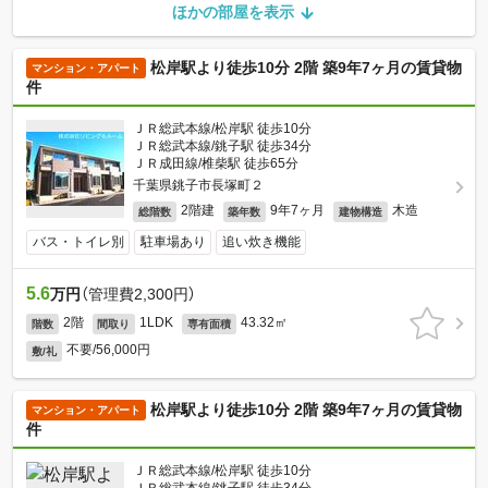
ほかの部屋を表示
松岸駅より徒歩10分 2階 築9年7ヶ月の賃貸物
マンション・アパート
件
ＪＲ総武本線/松岸駅 徒歩10分
ＪＲ総武本線/銚子駅 徒歩34分
ＪＲ成田線/椎柴駅 徒歩65分
千葉県銚子市長塚町２
2階建
9年7ヶ月
木造
総階数
築年数
建物構造
バス・トイレ別
駐車場あり
追い炊き機能
5.6
万円
（管理費2,300円）
2階
1LDK
43.32㎡
階数
間取り
専有面積
不要/56,000円
敷/礼
松岸駅より徒歩10分 2階 築9年7ヶ月の賃貸物
マンション・アパート
件
ＪＲ総武本線/松岸駅 徒歩10分