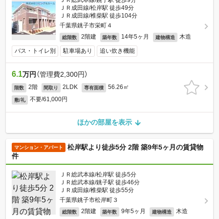
ＪＲ総武本線/銚子駅 徒歩9分
ＪＲ成田線/松岸駅 徒歩49分
ＪＲ成田線/椎柴駅 徒歩104分
千葉県銚子市栄町４
2階建
14年5ヶ月
木造
総階数
築年数
建物構造
バス・トイレ別
駐車場あり
追い炊き機能
6.1
万円
（管理費2,300円）
2階
2LDK
56.26㎡
階数
間取り
専有面積
不要/61,000円
敷/礼
ほかの部屋を表示
松岸駅より徒歩5分 2階 築9年5ヶ月の賃貸物
マンション・アパート
件
ＪＲ総武本線/松岸駅 徒歩5分
ＪＲ総武本線/銚子駅 徒歩46分
ＪＲ成田線/椎柴駅 徒歩55分
千葉県銚子市松岸町３
2階建
9年5ヶ月
木造
総階数
築年数
建物構造