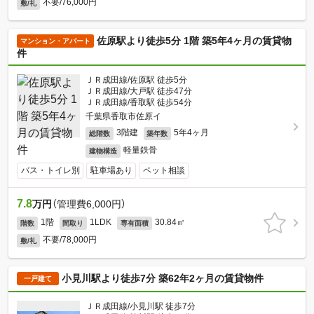
不要/76,000円
敷/礼
佐原駅より徒歩5分 1階 築5年4ヶ月の賃貸物
マンション・アパート
件
ＪＲ成田線/佐原駅 徒歩5分
ＪＲ成田線/大戸駅 徒歩47分
ＪＲ成田線/香取駅 徒歩54分
千葉県香取市佐原イ
3階建
5年4ヶ月
総階数
築年数
軽量鉄骨
建物構造
バス・トイレ別
駐車場あり
ペット相談
7.8
万円
（管理費6,000円）
1階
1LDK
30.84㎡
階数
間取り
専有面積
不要/78,000円
敷/礼
小見川駅より徒歩7分 築62年2ヶ月の賃貸物件
一戸建て
ＪＲ成田線/小見川駅 徒歩7分