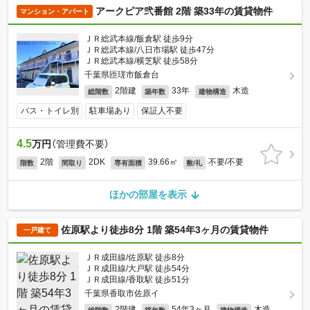
アークピア弐番館 2階 築33年の賃貸物件
マンション・アパート
ＪＲ総武本線/飯倉駅 徒歩9分
ＪＲ総武本線/八日市場駅 徒歩47分
ＪＲ総武本線/横芝駅 徒歩58分
千葉県匝瑳市飯倉台
2階建
33年
木造
総階数
築年数
建物構造
バス・トイレ別
駐車場あり
保証人不要
4.5
万円
（管理費不要）
2階
2DK
39.66㎡
不要/不要
階数
間取り
専有面積
敷/礼
ほかの部屋を表示
佐原駅より徒歩8分 1階 築54年3ヶ月の賃貸物件
一戸建て
ＪＲ成田線/佐原駅 徒歩8分
ＪＲ成田線/大戸駅 徒歩54分
ＪＲ成田線/香取駅 徒歩51分
千葉県香取市佐原イ
2階建
54年3ヶ月
木造