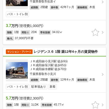
千葉県香取市佐原イ
2階建
42年7ヶ月
木造
総階数
築年数
建物構造
バス・トイレ別
3.7
万円
（管理費1,000円）
1階
2DK
34.02㎡
階数
間取り
専有面積
37,000円/不要
敷/礼
レジデンス６ 1階 築12年4ヶ月の賃貸物件
マンション・アパート
ＪＲ成田線/小見川駅 徒歩9分
ＪＲ成田線/笹川駅 徒歩65分
ＪＲ成田線/水郷駅 徒歩70分
千葉県香取市小見川
2階建
12年4ヶ月
木造
総階数
築年数
建物構造
バス・トイレ別
駐車場あり
新着
5.7
万円
（管理費2,300円）
1階
1LDK
45.77㎡
階数
間取り
専有面積