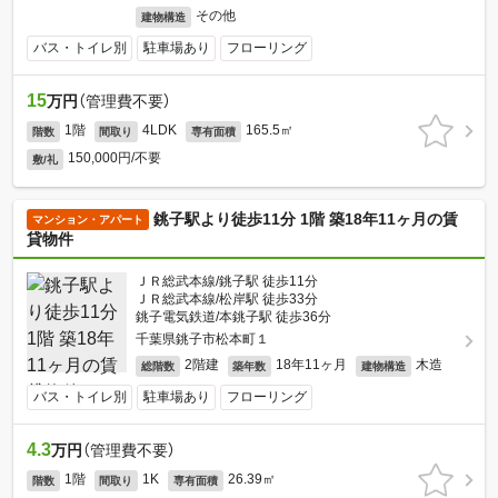
その他
建物構造
バス・トイレ別
駐車場あり
フローリング
15
万円
（管理費不要）
1階
4LDK
165.5㎡
階数
間取り
専有面積
150,000円/不要
敷/礼
銚子駅より徒歩11分 1階 築18年11ヶ月の賃
マンション・アパート
貸物件
ＪＲ総武本線/銚子駅 徒歩11分
ＪＲ総武本線/松岸駅 徒歩33分
銚子電気鉄道/本銚子駅 徒歩36分
千葉県銚子市松本町１
2階建
18年11ヶ月
木造
総階数
築年数
建物構造
バス・トイレ別
駐車場あり
フローリング
4.3
万円
（管理費不要）
1階
1K
26.39㎡
階数
間取り
専有面積