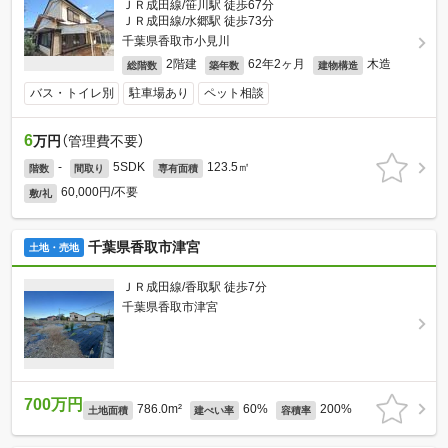
ＪＲ成田線/笹川駅 徒歩67分
ＪＲ成田線/水郷駅 徒歩73分
千葉県香取市小見川
2階建
62年2ヶ月
木造
総階数
築年数
建物構造
バス・トイレ別
駐車場あり
ペット相談
6
万円
（管理費不要）
-
5SDK
123.5㎡
階数
間取り
専有面積
60,000円/不要
敷/礼
千葉県香取市津宮
土地・売地
ＪＲ成田線/香取駅 徒歩7分
千葉県香取市津宮
700万円
786.0m²
60%
200%
土地面積
建ぺい率
容積率