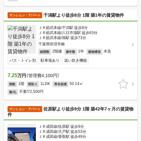
干潟駅より徒歩8分 1階 築1年の賃貸物件
マンション・アパート
ＪＲ総武本線/干潟駅 徒歩8分
ＪＲ総武本線/八日市場駅 徒歩63分
ＪＲ総武本線/旭駅 徒歩73分
千葉県匝瑳市椿
2階建
1年
木造
総階数
築年数
建物構造
バス・トイレ別
駐車場あり
追い炊き機能
7.25
万円
（管理費4,100円）
1階
1LDK
50.14㎡
階数
間取り
専有面積
不要/72,500円
敷/礼
佐原駅より徒歩9分 1階 築42年7ヶ月の賃貸物
マンション・アパート
件
ＪＲ成田線/佐原駅 徒歩9分
ＪＲ成田線/大戸駅 徒歩53分
ＪＲ成田線/香取駅 徒歩49分