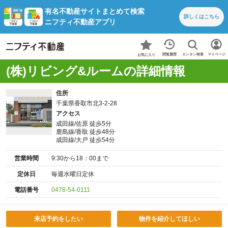
有名不動産サイトまとめて検索
詳しくは
こちら
ニフティ不動産アプリ
カンタン検索
閲覧履歴
マイページ
お気に入り
(株)リビング&ルームの詳細情報
住所
千葉県香取市北3-2-28
アクセス
成田線/佐原 徒歩5分
鹿島線/香取 徒歩48分
成田線/大戸 徒歩54分
営業時間
9:30から18：00まで
定休日
毎週水曜日定休
電話番号
0478-54-0111
来店予約をしたい
物件を紹介してほしい