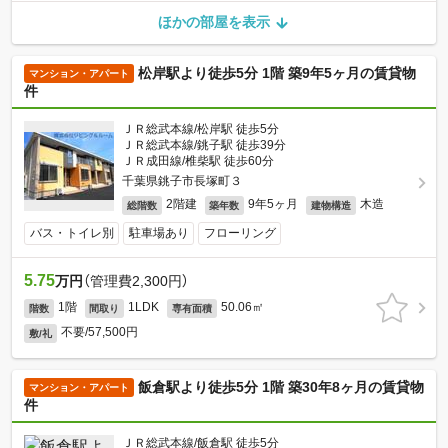
ほかの部屋を表示
松岸駅より徒歩5分 1階 築9年5ヶ月の賃貸物
マンション・アパート
件
ＪＲ総武本線/松岸駅 徒歩5分
ＪＲ総武本線/銚子駅 徒歩39分
ＪＲ成田線/椎柴駅 徒歩60分
千葉県銚子市長塚町３
2階建
9年5ヶ月
木造
総階数
築年数
建物構造
バス・トイレ別
駐車場あり
フローリング
5.75
万円
（管理費2,300円）
1階
1LDK
50.06㎡
階数
間取り
専有面積
不要/57,500円
敷/礼
飯倉駅より徒歩5分 1階 築30年8ヶ月の賃貸物
マンション・アパート
件
ＪＲ総武本線/飯倉駅 徒歩5分