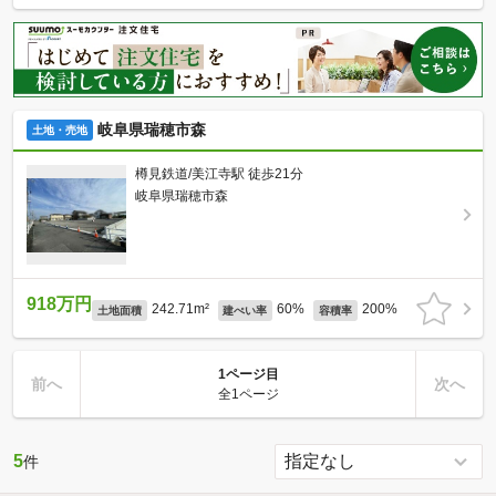
岐阜県瑞穂市森
土地・売地
樽見鉄道/美江寺駅 徒歩21分
岐阜県瑞穂市森
918万円
242.71m²
60%
200%
土地面積
建ぺい率
容積率
1ページ目
前へ
次へ
全1ページ
5
件