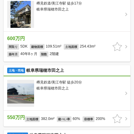
樽見鉄道/美江寺駅 徒歩17分
岐阜県瑞穂市田之上
600万円
5DK
109.51m²
254.43m²
間取り
建物面積
土地面積
40年8ヶ月
2階建
築年月
階数
岐阜県瑞穂市田之上
土地・売地
樽見鉄道/美江寺駅 徒歩20分
岐阜県瑞穂市田之上
550万円
382.0m²
60%
200%
土地面積
建ぺい率
容積率