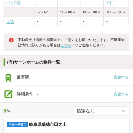
中古戸建
-
-
-
1件
～50㎡
50～80㎡
80～100㎡
100～130㎡
土地
-
-
-
-
不動産会社情報の精度向上にご協力をお願いいたします。不動産会
社情報に誤りがある場合は
こちら
よりご連絡ください。
(有)サーンホームの物件一覧
最寄駅
-
変更する
詳細条件
-
変更する
5
件
岐阜県瑞穂市田之上
中古一戸建て