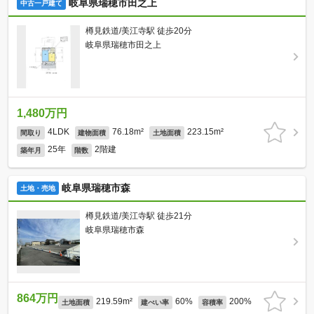
岐阜県瑞穂市田之上
中古一戸建て
樽見鉄道/美江寺駅 徒歩20分
岐阜県瑞穂市田之上
1,480万円
4LDK
76.18m²
223.15m²
間取り
建物面積
土地面積
25年
2階建
築年月
階数
岐阜県瑞穂市森
土地・売地
樽見鉄道/美江寺駅 徒歩21分
岐阜県瑞穂市森
864万円
219.59m²
60%
200%
土地面積
建ぺい率
容積率