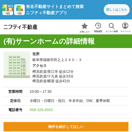
有名不動産サイトまとめて検索
詳しくは
こちら
ニフティ不動産アプリ
カンタン検索
閲覧履歴
マイページ
お気に入り
(有)サーンホームの詳細情報
住所
岐阜県瑞穂市田之上２４０－３
アクセス
樽見鉄道/美江寺 徒歩12分
樽見鉄道/十九条 徒歩33分
樽見鉄道/横屋 徒歩42分
営業時間
10:00～17:30
定休日
水曜日・日曜日・祝日、年末年始、GW、夏季休暇
電話番号
058-328-4503
物件を紹介してほしい