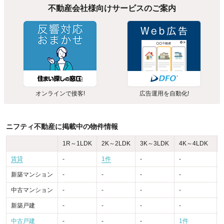
不動産会社様向けサービスのご案内
オンラインで接客!
広告運用を自動化!
ニフティ不動産に掲載中の物件情報
1R～1LDK
2K～2LDK
3K～3LDK
4K～4LDK
賃貸
-
1件
-
-
-
新築マンション
-
-
-
-
-
中古マンション
-
-
-
-
-
新築戸建
-
-
-
-
-
中古戸建
-
-
-
1件