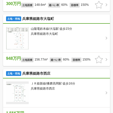
300万円
148.6m²
60%
150%
土地面積
建ぺい率
容積率
兵庫県姫路市大塩町
土地・売地
山陽電鉄本線/大塩駅 徒歩15分
兵庫県姫路市大塩町
948万円
156.77m²
60%
150%
土地面積
建ぺい率
容積率
兵庫県姫路市西庄
土地・売地
ＪＲ姫新線/播磨高岡駅 徒歩16分
兵庫県姫路市西庄