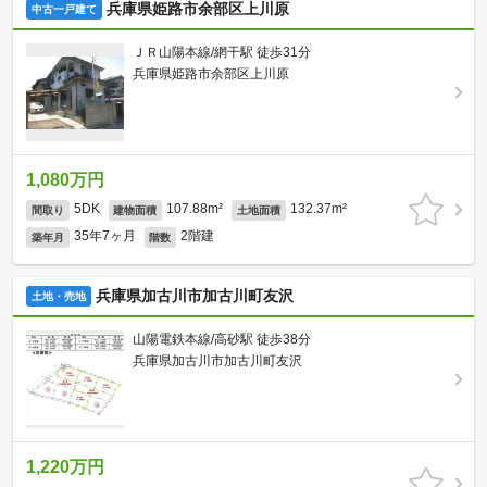
兵庫県姫路市余部区上川原
中古一戸建て
ＪＲ山陽本線/網干駅 徒歩31分
兵庫県姫路市余部区上川原
1,080万円
5DK
107.88m²
132.37m²
間取り
建物面積
土地面積
35年7ヶ月
2階建
築年月
階数
兵庫県加古川市加古川町友沢
土地・売地
山陽電鉄本線/高砂駅 徒歩38分
兵庫県加古川市加古川町友沢
1,220万円