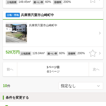
149.45m²
60%
200%
土地面積
建ぺい率
容積率
兵庫県宍粟市山崎町中
土地・売地
兵庫県宍粟市山崎町中
520万円
126.04m²
60%
200%
土地面積
建ぺい率
容積率
1ページ目
前へ
次へ
全1ページ
10
件
条件を変更する