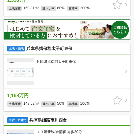
1,556万円
160.81m²
60%
200%
土地面積
建ぺい率
容積率
兵庫県揖保郡太子町東保
土地・売地
兵庫県揖保郡太子町東保
1,168万円
148.52m²
50%
100%
土地面積
建ぺい率
容積率
兵庫県姫路市川西台
中古一戸建て
ＪＲ姫新線/余部駅 徒歩20分