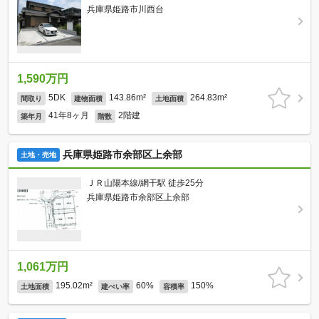
兵庫県姫路市川西台
1,590万円
5DK
143.86m²
264.83m²
間取り
建物面積
土地面積
41年8ヶ月
2階建
築年月
階数
兵庫県姫路市余部区上余部
土地・売地
ＪＲ山陽本線/網干駅 徒歩25分
兵庫県姫路市余部区上余部
1,061万円
195.02m²
60%
150%
土地面積
建ぺい率
容積率