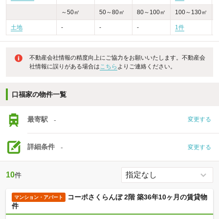
～50㎡
50～80㎡
80～100㎡
100～130㎡
土地
-
-
-
1件
不動産会社情報の精度向上にご協力をお願いいたします。不動産会
社情報に誤りがある場合は
こちら
よりご連絡ください。
口福家の物件一覧
最寄駅
-
変更する
詳細条件
-
変更する
10
件
コーポさくらんぼ 2階 築36年10ヶ月の賃貸物
マンション・アパート
件