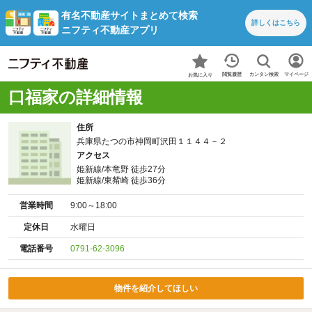
有名不動産サイトまとめて検索
詳しくは
こちら
ニフティ不動産アプリ
カンタン検索
閲覧履歴
マイページ
お気に入り
口福家の詳細情報
住所
兵庫県たつの市神岡町沢田１１４４－２
アクセス
姫新線/本竜野 徒歩27分
姫新線/東觜崎 徒歩36分
営業時間
9:00～18:00
定休日
水曜日
電話番号
0791-62-3096
物件を紹介してほしい