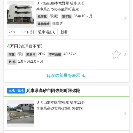
ＪＲ姫新線/本竜野駅 徒歩10分
兵庫県たつの市龍野町富永
3階建
36年10ヶ月
総階数
築年数
鉄骨造
建物構造
バス・トイレ別
駐車場あり
新着
4
万円
（管理費不要）
2階
2DK
40.57㎡
階数
間取り
専有面積
1.0ヶ月/2.0ヶ月
敷/礼
ほかの部屋を表示
兵庫県高砂市阿弥陀町阿弥陀
土地・売地
ＪＲ山陽本線/曽根駅 徒歩12分
兵庫県高砂市阿弥陀町阿弥陀