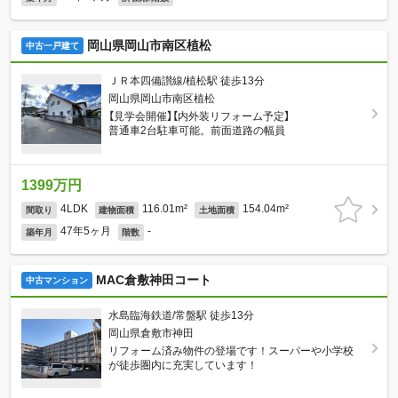
岡山県岡山市南区植松
中古一戸建て
ＪＲ本四備讃線/植松駅 徒歩13分
岡山県岡山市南区植松
【見学会開催】【内外装リフォーム予定】
普通車2台駐車可能。前面道路の幅員
1399万円
4LDK
116.01m²
154.04m²
間取り
建物面積
土地面積
47年5ヶ月
-
築年月
階数
MAC倉敷神田コート
中古マンション
水島臨海鉄道/常盤駅 徒歩13分
岡山県倉敷市神田
リフォーム済み物件の登場です！スーパーや小学校
が徒歩圏内に充実しています！