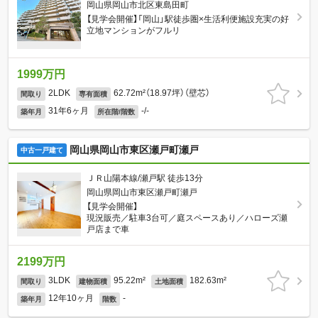
岡山県岡山市北区東島田町
【見学会開催】「岡山」駅徒歩圏×生活利便施設充実の好
立地マンションがフルリ
1999万円
2LDK
62.72m²（18.97坪）（壁芯）
間取り
専有面積
31年6ヶ月
-/-
築年月
所在階/階数
岡山県岡山市東区瀬戸町瀬戸
中古一戸建て
ＪＲ山陽本線/瀬戸駅 徒歩13分
岡山県岡山市東区瀬戸町瀬戸
【見学会開催】
現況販売／駐車3台可／庭スペースあり／ハローズ瀬
戸店まで車
2199万円
3LDK
95.22m²
182.63m²
間取り
建物面積
土地面積
12年10ヶ月
-
築年月
階数