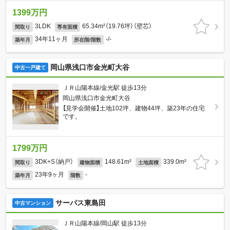
1399万円
3LDK
65.34m²（19.76坪）（壁芯）
間取り
専有面積
34年11ヶ月
-/-
築年月
所在階/階数
岡山県浅口市金光町大谷
中古一戸建て
ＪＲ山陽本線/金光駅 徒歩13分
岡山県浅口市金光町大谷
【見学会開催】土地102坪、建物44坪、築23年の住宅
です。
1799万円
3DK+S（納戸）
148.61m²
339.0m²
間取り
建物面積
土地面積
23年9ヶ月
-
築年月
階数
サーパス東島田
中古マンション
ＪＲ山陽本線/岡山駅 徒歩13分