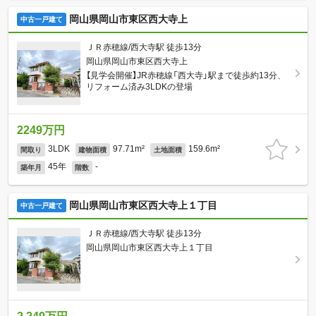
岡山県岡山市東区西大寺上
中古一戸建て
ＪＲ赤穂線/西大寺駅 徒歩13分
岡山県岡山市東区西大寺上
【見学会開催】JR赤穂線「西大寺」駅まで徒歩約13分、
リフォーム済み3LDKの登場
2249万円
3LDK
97.71m²
159.6m²
間取り
建物面積
土地面積
45年
-
築年月
階数
岡山県岡山市東区西大寺上１丁目
中古一戸建て
ＪＲ赤穂線/西大寺駅 徒歩13分
岡山県岡山市東区西大寺上１丁目