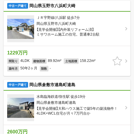
岡山県玉野市八浜町大崎
中古一戸建て
ＪＲ宇野線/八浜駅 徒歩7分
岡山県玉野市八浜町大崎
【見学会開催】【内外装リフォーム済】
ミサワホーム施工の住宅。普通車2台駐
1229万円
4LDK
89.92m²
158.22m²
間取り
建物面積
土地面積
50年2ヶ月
-
築年月
階数
岡山県倉敷市連島町連島
中古一戸建て
水島臨海鉄道/弥生駅 徒歩19分
岡山県倉敷市連島町連島
【見学会開催】大和ハウス施工で築5年の築浅物件！
4LDK+WCL住宅が月々7万円台か
2600万円