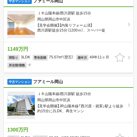
ファミール岡山
中古マンション
ＪＲ山陽本線/西川原駅 徒歩15分
岡山県岡山市中区浜
【見学会開催】【内装リフォーム済】
西川原駅徒歩15分（1200ｍ）、スーパー徒
1149万円
3LDK
75.07m²（壁芯）
49年11ヶ月
間取り
専有面積
築年月
-/-
所在階/階数
フアミール岡山
中古マンション
ＪＲ山陽本線/西川原駅 徒歩15分
岡山県岡山市中区浜
【見学会開催】JR山陽本線「西川原・就実」駅より徒歩
約15分に2LDK、再生マンシ
1300万円