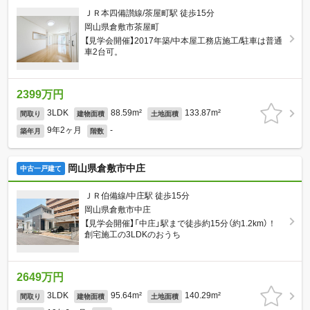
ＪＲ本四備讃線/茶屋町駅 徒歩15分
岡山県倉敷市茶屋町
【見学会開催】2017年築/中本屋工務店施工/駐車は普通
車2台可。
2399万円
3LDK
88.59m²
133.87m²
間取り
建物面積
土地面積
9年2ヶ月
-
築年月
階数
岡山県倉敷市中庄
中古一戸建て
ＪＲ伯備線/中庄駅 徒歩15分
岡山県倉敷市中庄
【見学会開催】「中庄」駅まで徒歩約15分（約1.2km）！
創宅施工の3LDKのおうち
2649万円
3LDK
95.64m²
140.29m²
間取り
建物面積
土地面積