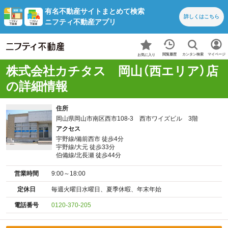
有名不動産サイトまとめて検索
詳しくは
こちら
ニフティ不動産アプリ
カンタン検索
閲覧履歴
マイページ
お気に入り
株式会社カチタス 岡山（西エリア）店
の詳細情報
住所
岡山県岡山市南区西市108-3 西市ワイズビル 3階
アクセス
宇野線/備前西市 徒歩4分
宇野線/大元 徒歩33分
伯備線/北長瀬 徒歩44分
営業時間
9:00～18:00
定休日
毎週火曜日水曜日、夏季休暇、年末年始
電話番号
0120-370-205