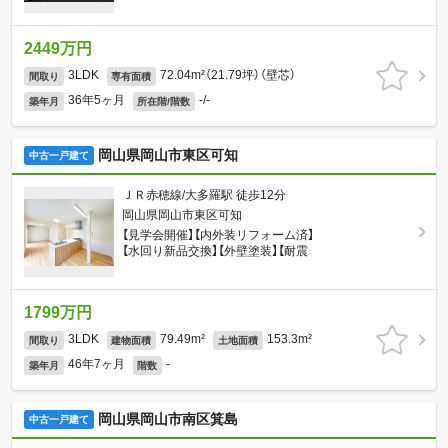
2449万円
3LDK
72.04m²（21.79坪）（壁芯）
間取り
専有面積
36年5ヶ月
-/-
築年月
所在階/階数
岡山県岡山市東区可知
中古一戸建て
ＪＲ赤穂線/大多羅駅 徒歩12分
岡山県岡山市東区可知
【見学会開催】【内外装リフォーム済】
【水回り新品交換】【外壁塗装】【耐震
1799万円
3LDK
79.49m²
153.3m²
間取り
建物面積
土地面積
46年7ヶ月
-
築年月
階数
岡山県岡山市南区箕島
中古一戸建て