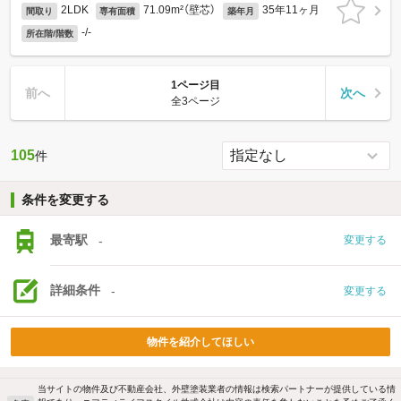
2LDK
71.09m²（壁芯）
35年11ヶ月
間取り
専有面積
築年月
-/-
所在階/階数
1ページ目
前へ
次へ
全3ページ
105
件
条件を変更する
最寄駅
-
変更する
詳細条件
-
変更する
物件を紹介してほしい
当サイトの物件及び不動産会社、外壁塗装業者の情報は検索パートナーが提供している情