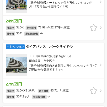
【見学会開催】オートロック付き再生マンションが
月々7万円台から登場です！徒
2499万円
3LDK
73.98m²（22.37坪）（壁芯）
間取り
専有面積
30年
-/-
築年月
所在階/階数
ダイアパレス パークサイド今
中古マンション
ＪＲ山陽本線/北長瀬駅 徒歩19分
岡山県岡山市北区今
【見学会開催】南向き角部屋の再生マンションが月々7
万円台から登場です！キッ
2799万円
3LDK+S（納戸）
83.71m²（壁芯）
間取り
専有面積
30年2ヶ月
-/-
築年月
所在階/階数