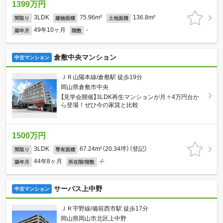
1399万円
3LDK
75.96m²
136.8m²
間取り
建物面積
土地面積
49年10ヶ月
-
築年月
階数
倉敷中央マンション
中古マンション
ＪＲ山陽本線/倉敷駅 徒歩19分
岡山県倉敷市中央
【見学会開催】3LDK再生マンションが月々4万円台か
ら登場！ぜひ今の家賃と比較
1500万円
3LDK
67.24m²（20.34坪）（登記）
間取り
専有面積
44年8ヶ月
-/-
築年月
所在階/階数
サーパス上中野
中古マンション
ＪＲ宇野線/備前西市駅 徒歩17分
岡山県岡山市北区上中野