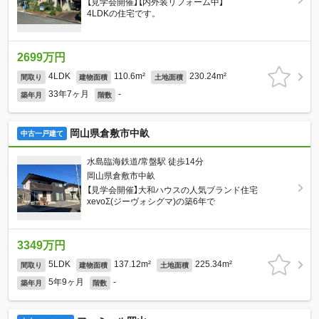
【見学会開催】【内外装リフォーム中】
4LDKの住宅です。
2699万円
4LDK
110.6m²
230.24m²
間取り
建物面積
土地面積
33年7ヶ月
-
築年月
階数
岡山県倉敷市中畝
中古一戸建て
水島臨海鉄道/常盤駅 徒歩14分
岡山県倉敷市中畝
【見学会開催】大和ハウスの人気ブランド住宅
xevoΣ(ジーヴォシグマ)の築6年で
3349万円
5LDK
137.12m²
225.34m²
間取り
建物面積
土地面積
5年9ヶ月
-
築年月
階数