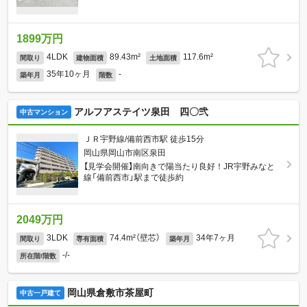
1899万円
4LDK
89.43m²
117.6m²
間取り
建物面積
土地面積
35年10ヶ月
-
築年月
階数
アルフアステイツ泉田 四〇弐
中古マンション
ＪＲ宇野線/備前西市駅 徒歩15分
岡山県岡山市南区泉田
【見学会開催】南向きで陽当たり良好！JR宇野みなと
線「備前西市」駅まで徒歩約
2049万円
3LDK
74.4m²（壁芯）
34年7ヶ月
間取り
専有面積
築年月
-/-
所在階/階数
岡山県倉敷市茶屋町
中古一戸建て