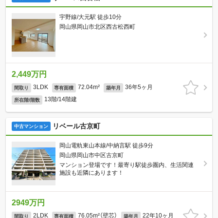
宇野線/大元駅 徒歩10分
岡山県岡山市北区西古松西町
2,449万円
3LDK
72.04m²
36年5ヶ月
間取り
専有面積
築年月
13階/14階建
所在階/階数
リベール古京町
中古マンション
岡山電軌東山本線/中納言駅 徒歩9分
岡山県岡山市中区古京町
マンション登場です！最寄り駅徒歩圏内、生活関連
施設も近隣にあります！
2949万円
2LDK
76.05m²（壁芯）
22年10ヶ月
間取り
専有面積
築年月