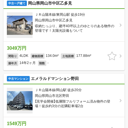
岡山県岡山市中区乙多見
中古一戸建て
ＪＲ山陽本線/東岡山駅 徒歩19分
岡山県岡山市中区乙多見
収納たっぷり、建坪40坪以上のゆとりのある物件の
登場です！太陽光設備もついて
3049万円
4LDK
134.0m²
177.88m²
間取り
建物面積
土地面積
14年2ヶ月
-
築年月
階数
エメラルドマンション野田
中古マンション
ＪＲ山陽本線/岡山駅 徒歩20分
岡山県岡山市北区野田
【見学会開催】低層階フルリフォーム済み物件の登
場！徒歩約3分の近隣駐車場2台
1549万円