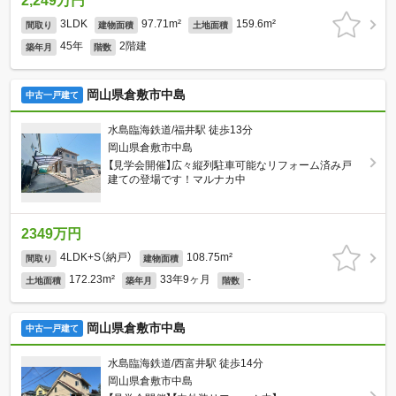
2,249万円
3LDK
97.71m²
159.6m²
間取り
建物面積
土地面積
45年
2階建
築年月
階数
岡山県倉敷市中島
中古一戸建て
水島臨海鉄道/福井駅 徒歩13分
岡山県倉敷市中島
【見学会開催】広々縦列駐車可能なリフォーム済み戸
建ての登場です！マルナカ中
2349万円
4LDK+S（納戸）
108.75m²
間取り
建物面積
172.23m²
33年9ヶ月
-
土地面積
築年月
階数
岡山県倉敷市中島
中古一戸建て
水島臨海鉄道/西富井駅 徒歩14分
岡山県倉敷市中島