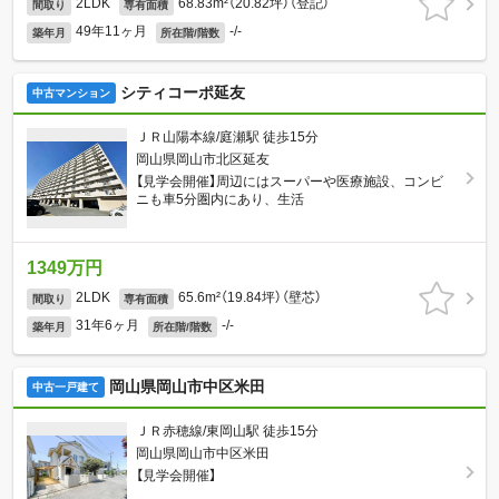
2LDK
68.83m²（20.82坪）（登記）
間取り
専有面積
49年11ヶ月
-/-
築年月
所在階/階数
シティコーポ延友
中古マンション
ＪＲ山陽本線/庭瀬駅 徒歩15分
岡山県岡山市北区延友
【見学会開催】周辺にはスーパーや医療施設、コンビ
ニも車5分圏内にあり、生活
1349万円
2LDK
65.6m²（19.84坪）（壁芯）
間取り
専有面積
31年6ヶ月
-/-
築年月
所在階/階数
岡山県岡山市中区米田
中古一戸建て
ＪＲ赤穂線/東岡山駅 徒歩15分
岡山県岡山市中区米田
【見学会開催】