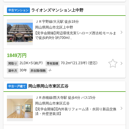
ライオンズマンション上中野
中古マンション
ＪＲ宇野線/大元駅 徒歩18分
岡山県岡山市北区上中野
【見学会開催】周辺環境充実（ハローズ西古松モールま
で徒歩約9分（約700m）、
1849万円
2LDK+S（納戸）
70.2m²（21.23坪）（壁芯）
間取り
専有面積
30年
-/-
築年月
所在階/階数
岡山県岡山市東区広谷
中古一戸建て
ＪＲ赤穂線/西大寺駅 徒歩4分 バス15分
岡山県岡山市東区広谷
【見学会開催】【内外装リフォーム済・水回り新品交換
済・外壁塗装済】