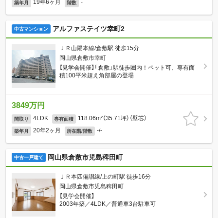
19年6ヶ月
-
築年月
階数
アルファステイツ幸町2
中古マンション
ＪＲ山陽本線/倉敷駅 徒歩15分
岡山県倉敷市幸町
【見学会開催】「倉敷」駅徒歩圏内！ペット可、専有面
積100平米超え角部屋の登場
3849万円
4LDK
118.06m²（35.71坪）（壁芯）
間取り
専有面積
20年2ヶ月
-/-
築年月
所在階/階数
岡山県倉敷市児島稗田町
中古一戸建て
ＪＲ本四備讃線/上の町駅 徒歩16分
岡山県倉敷市児島稗田町
【見学会開催】
2003年築／4LDK／普通車3台駐車可