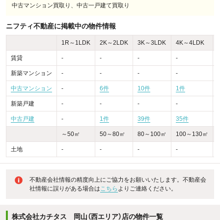
中古マンション買取り、中古一戸建て買取り
ニフティ不動産に掲載中の物件情報
1R～1LDK
2K～2LDK
3K～3LDK
4K～4LDK
賃貸
-
-
-
-
-
新築マンション
-
-
-
-
-
中古マンション
-
6件
10件
1件
-
新築戸建
-
-
-
-
-
中古戸建
-
1件
39件
35件
～50㎡
50～80㎡
80～100㎡
100～130㎡
土地
-
-
-
-
-
不動産会社情報の精度向上にご協力をお願いいたします。不動産会
社情報に誤りがある場合は
こちら
よりご連絡ください。
株式会社カチタス 岡山（西エリア）店の物件一覧