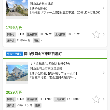
岡山県倉敷市北畝
【見学会開催】
【内外装リフォーム済】耐震工事済、20帖LDKの3LDK
1799万円
3LDK
109.92m²
183.71m²
間取り
建物面積
土地面積
45年4ヶ月
-
築年月
階数
岡山県岡山市東区目黒町
中古一戸建て
ＪＲ赤穂線/大多羅駅 徒歩17分
岡山県岡山市東区目黒町
【見学会開催】【内外装リフォーム済】
2台駐車可能。前面道路の幅員6ｍ。
2029万円
4LDK
111.17m²
171.45m²
間取り
建物面積
土地面積
29年11ヶ月
-
築年月
階数