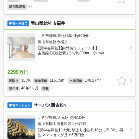
-/-
所在階/階数
岡山県総社市福井
中古一戸建て
ＪＲ吉備線/東総社駅 徒歩10分
岡山県総社市福井
【見学会開催】【内外装リフォーム中】
吉備線『東総社駅』まで約800m、小中学
2299万円
3LDK
116.75m²
146.27m²
間取り
建物面積
土地面積
48年2ヶ月
-
築年月
階数
サーパス西古松?
中古マンション
ＪＲ宇野線/大元駅 徒歩10分
岡山県岡山市北区西古松西町
【見学会開催】「大元」駅より徒歩約10分に3LDK、再
生マンションが月々6万円台