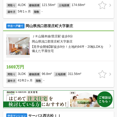
4LDK
121.56m²
174.68m²
間取り
建物面積
土地面積
5年1ヶ月
-
築年月
階数
岡山県浅口郡里庄町大字新庄
中古一戸建て
ＪＲ山陽本線/里庄駅 徒歩9分
岡山県浅口郡里庄町大字新庄
【見学会開催】駅徒歩9分！土地約94坪・20帖LDKを
備えた平屋住宅
1669万円
3LDK
96.8m²
311.56m²
間取り
建物面積
土地面積
41年2ヶ月
-
築年月
階数
サーパス西古松ＩＩ
中古マンション