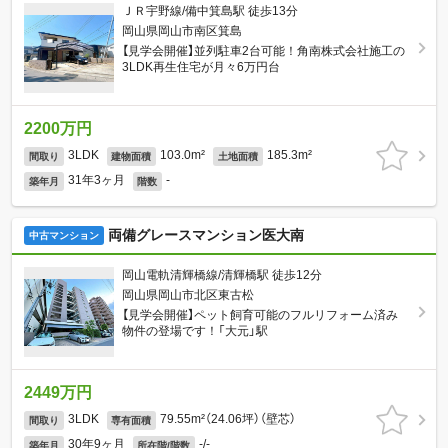
ＪＲ宇野線/備中箕島駅 徒歩13分
岡山県岡山市南区箕島
【見学会開催】並列駐車2台可能！角南株式会社施工の
3LDK再生住宅が月々6万円台
2200万円
3LDK
103.0m²
185.3m²
間取り
建物面積
土地面積
31年3ヶ月
-
築年月
階数
両備グレースマンション医大南
中古マンション
岡山電軌清輝橋線/清輝橋駅 徒歩12分
岡山県岡山市北区東古松
【見学会開催】ペット飼育可能のフルリフォーム済み
物件の登場です！「大元」駅
2449万円
3LDK
79.55m²（24.06坪）（壁芯）
間取り
専有面積
30年9ヶ月
-/-
築年月
所在階/階数