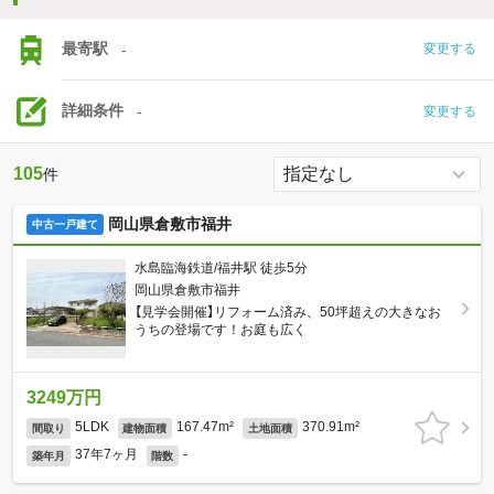
最寄駅
-
変更する
詳細条件
-
変更する
105
件
岡山県倉敷市福井
中古一戸建て
水島臨海鉄道/福井駅 徒歩5分
岡山県倉敷市福井
【見学会開催】リフォーム済み、50坪超えの大きなお
うちの登場です！お庭も広く
3249万円
5LDK
167.47m²
370.91m²
間取り
建物面積
土地面積
37年7ヶ月
-
築年月
階数