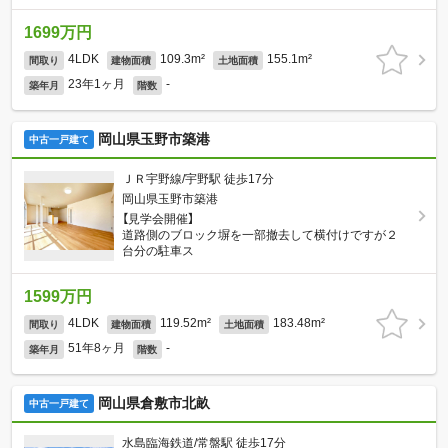
1699万円
4LDK
109.3m²
155.1m²
間取り
建物面積
土地面積
23年1ヶ月
-
築年月
階数
岡山県玉野市築港
中古一戸建て
ＪＲ宇野線/宇野駅 徒歩17分
岡山県玉野市築港
【見学会開催】
道路側のブロック塀を一部撤去して横付けですが２
台分の駐車ス
1599万円
4LDK
119.52m²
183.48m²
間取り
建物面積
土地面積
51年8ヶ月
-
築年月
階数
岡山県倉敷市北畝
中古一戸建て
水島臨海鉄道/常盤駅 徒歩17分