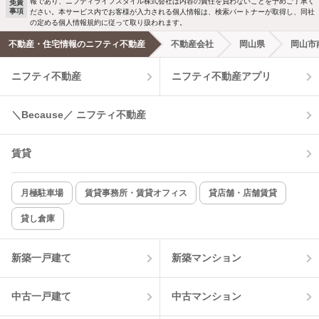
報であり、ニフティライフスタイル株式会社は内容の責任を負わないことを予めご了承く
免責
事項
ださい。本サービス内でお客様が入力される個人情報は、検索パートナーが取得し、同社
の定める個人情報規約に従って取り扱われます。
不動産・住宅情報のニフティ不動産
不動産会社
岡山県
岡山市
ニフティ不動産
ニフティ不動産アプリ
＼Because／ ニフティ不動産
賃貸
月極駐車場
賃貸事務所・賃貸オフィス
貸店舗・店舗賃貸
貸し倉庫
新築一戸建て
新築マンション
中古一戸建て
中古マンション