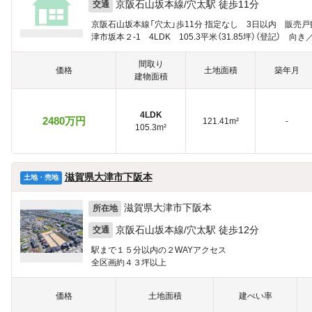
京阪石山坂本線/穴太駅 徒歩11分
交通
京阪石山坂本線「穴太」歩11分 指定なし 3日以内 販売戸
津市坂本２-1 4LDK 105.3平米（31.85坪）（登記） 向き
間取り
価格
土地面積
築年月
建物面積
4LDK
2480万円
121.41m²
-
105.3m²
滋賀県大津市下阪本
土地・売地
滋賀県大津市下阪本
所在地
京阪石山坂本線/穴太駅 徒歩12分
交通
駅まで１５分以内の２WAYアクセス
全区画約４３坪以上
価格
土地面積
建ぺい率