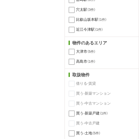
穴太駅
（3件）
比叡山坂本駅
（1件）
近江今津駅
（1件）
物件のあるエリア
大津市
（5件）
高島市
（1件）
取扱物件
借りる-賃貸
買う-新築マンション
買う-中古マンション
買う-新築戸建
（1件）
買う-中古戸建
買う-土地
（5件）