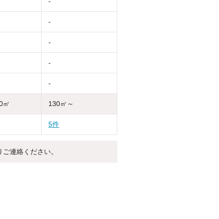
-
-
-
-
-
30㎡
130㎡～
5件
りご連絡ください。