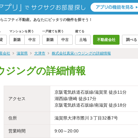
らニフティ不動産。あなたにピッタリの物件を探そう！
る
マンションを買う
一戸建てを買う
建てる
貸
新築
中古
新築
中古
土地
不動産会社
調べる
産会社
滋賀県
大津市
株式会社真栄ハウジングの詳細情報
ウジングの詳細情報
京阪電気鉄道石坂線/滋賀里 徒歩11分
アクセス
湖西線/唐崎 徒歩17分
京阪電気鉄道石坂線/南滋賀 徒歩18分
住所
滋賀県大津市際川３丁目32番7号
営業時間
9:00～20:00