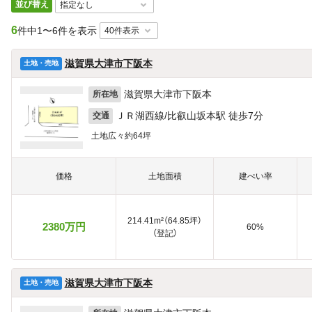
並び替え
6
件中
1〜6件を表示
滋賀県大津市下阪本
土地・売地
滋賀県大津市下阪本
所在地
ＪＲ湖西線/比叡山坂本駅 徒歩7分
交通
土地広々約64坪
価格
土地面積
建ぺい率
214.41m²（64.85坪）
2380万円
60%
（登記）
滋賀県大津市下阪本
土地・売地