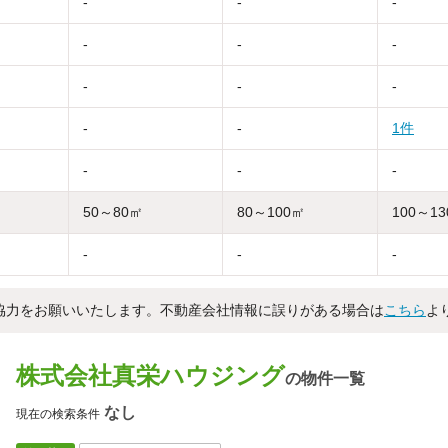
-
-
-
-
-
-
-
-
-
-
-
1件
-
-
-
50～80㎡
80～100㎡
100～1
-
-
-
協力をお願いいたします。不動産会社情報に誤りがある場合は
こちら
よ
株式会社真栄ハウジング
の物件一覧
なし
現在の検索条件