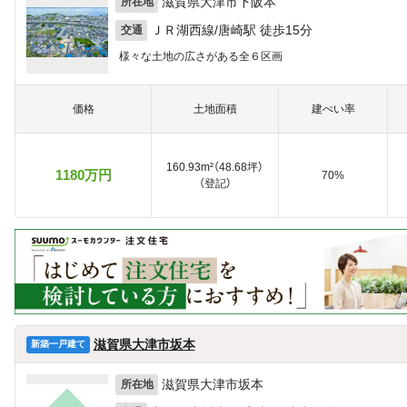
滋賀県大津市下阪本
所在地
ＪＲ湖西線/唐崎駅 徒歩15分
交通
様々な土地の広さがある全６区画
価格
土地面積
建ぺい率
160.93m²（48.68坪）
1180万円
70%
（登記）
滋賀県大津市坂本
新築一戸建て
滋賀県大津市坂本
所在地