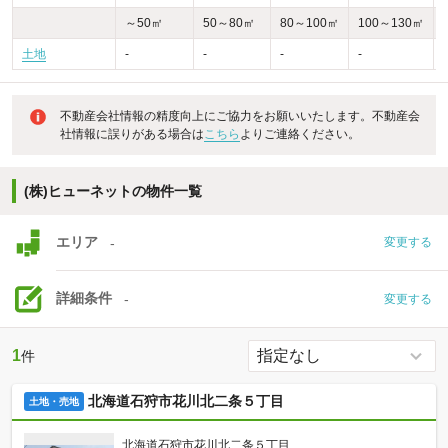
～50㎡
50～80㎡
80～100㎡
100～130㎡
土地
-
-
-
-
不動産会社情報の精度向上にご協力をお願いいたします。不動産会
社情報に誤りがある場合は
こちら
よりご連絡ください。
(株)ヒューネットの物件一覧
エリア
-
変更する
詳細条件
-
変更する
1
件
北海道石狩市花川北二条５丁目
土地・売地
北海道石狩市花川北二条５丁目