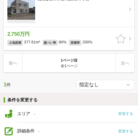
2,750万円
377.61m²
80%
200%
土地面積
建ぺい率
容積率
1ページ目
前へ
次へ
全1ページ
1
件
条件を変更する
エリア
-
変更する
詳細条件
-
変更する