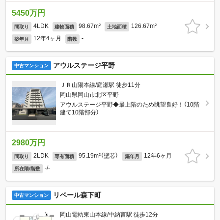
5450万円
4LDK
98.67m²
126.67m²
間取り
建物面積
土地面積
12年4ヶ月
-
築年月
階数
アウルステージ平野
中古マンション
ＪＲ山陽本線/庭瀬駅 徒歩11分
岡山県岡山市北区平野
アウルステージ平野◆最上階のため眺望良好！（10階
建て10階部分）
2980万円
2LDK
95.19m²（壁芯）
12年6ヶ月
間取り
専有面積
築年月
-/-
所在階/階数
リベール森下町
中古マンション
岡山電軌東山本線/中納言駅 徒歩12分