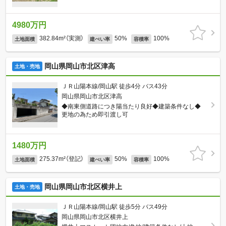
4980万円
382.84m²（実測）
50%
100%
土地面積
建ぺい率
容積率
岡山県岡山市北区津高
土地・売地
ＪＲ山陽本線/岡山駅 徒歩4分 バス43分
岡山県岡山市北区津高
◆南東側道路につき陽当たり良好◆建築条件なし◆
更地の為ため即引渡し可
1480万円
275.37m²（登記）
50%
100%
土地面積
建ぺい率
容積率
岡山県岡山市北区横井上
土地・売地
ＪＲ山陽本線/岡山駅 徒歩5分 バス49分
岡山県岡山市北区横井上