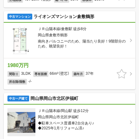
ライオンズマンション倉敷鶴形
中古マンション
ＪＲ山陽本線/倉敷駅 徒歩8分
岡山県倉敷市鶴形
南向きバルコニーのため、陽当たり良好！9階部分の
ため、眺望良好！
1980万円
3LDK
66m²（壁芯）
37年
間取り
専有面積
築年月
-/-
所在階/階数
岡山県岡山市北区伊福町
中古一戸建て
ＪＲ山陽本線/岡山駅 徒歩12分
岡山県岡山市北区伊福町
◆駐車スペース普通車2台分あり♪
◆2025年1月リフォーム済♪