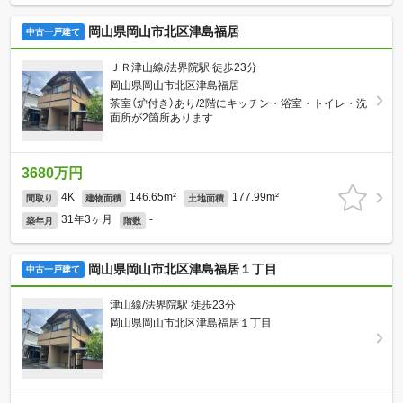
岡山県岡山市北区津島福居
中古一戸建て
ＪＲ津山線/法界院駅 徒歩23分
岡山県岡山市北区津島福居
茶室（炉付き）あり/2階にキッチン・浴室・トイレ・洗
面所が2箇所あります
3680万円
4K
146.65m²
177.99m²
間取り
建物面積
土地面積
31年3ヶ月
-
築年月
階数
岡山県岡山市北区津島福居１丁目
中古一戸建て
津山線/法界院駅 徒歩23分
岡山県岡山市北区津島福居１丁目