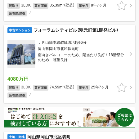
3LDK
85.39m²（壁芯）
8年7ヶ月
間取り
専有面積
築年月
-/-
所在階/階数
フォーラムシティビル（駅元町第1開発ビル）
中古マンション
ＪＲ山陽本線/岡山駅 徒歩6分
岡山県岡山市北区駅元町
南向きバルコニーのため、陽当たり良好！18階部分
のため、眺望良好
4080万円
3LDK
74.59m²（壁芯）
25年7ヶ月
間取り
専有面積
築年月
-/-
所在階/階数
岡山県岡山市北区表町
土地・売地