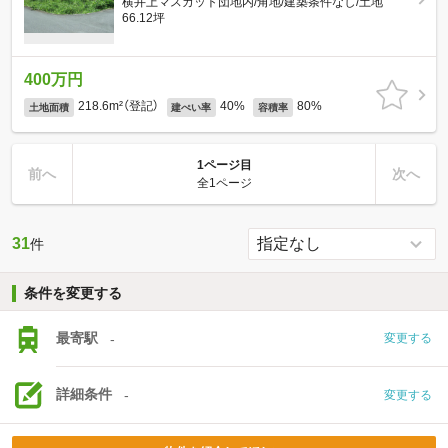
横井上マスカット団地内/角地/建築条件なし/土地
66.12坪
400万円
218.6m²（登記）
40%
80%
土地面積
建ぺい率
容積率
1ページ目
前へ
次へ
全1ページ
31
件
条件を変更する
最寄駅
-
変更する
詳細条件
-
変更する