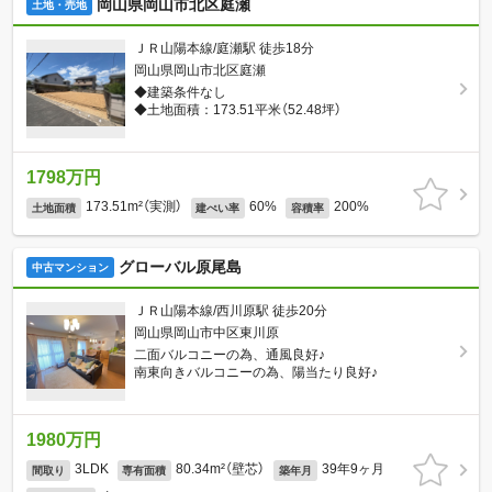
岡山県岡山市北区庭瀬
土地・売地
ＪＲ山陽本線/庭瀬駅 徒歩18分
岡山県岡山市北区庭瀬
◆建築条件なし
◆土地面積：173.51平米（52.48坪）
1798万円
173.51m²（実測）
60%
200%
土地面積
建ぺい率
容積率
グローバル原尾島
中古マンション
ＪＲ山陽本線/西川原駅 徒歩20分
岡山県岡山市中区東川原
二面バルコニーの為、通風良好♪
南東向きバルコニーの為、陽当たり良好♪
1980万円
3LDK
80.34m²（壁芯）
39年9ヶ月
間取り
専有面積
築年月