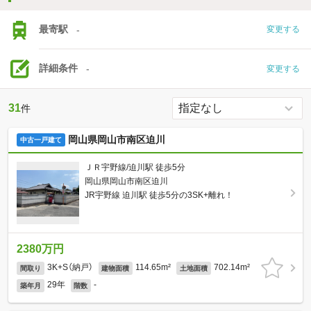
最寄駅
-
変更する
詳細条件
-
変更する
31
件
岡山県岡山市南区迫川
中古一戸建て
ＪＲ宇野線/迫川駅 徒歩5分
岡山県岡山市南区迫川
JR宇野線 迫川駅 徒歩5分の3SK+離れ！
2380万円
3K+S（納戸）
114.65m²
702.14m²
間取り
建物面積
土地面積
29年
-
築年月
階数