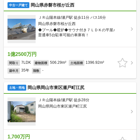
岡山県赤磐市桜が丘西
中古一戸建て
ＪＲ山陽本線/瀬戸駅 徒歩11分 バス16分
岡山県赤磐市桜が丘西
◆プール◆暖炉◆サウナ付き７ＬＤＫの平屋♪
普通車5台駐車可能の車庫有！
1億2500万円
7LDK
506.29m²
1396.92m²
間取り
建物面積
土地面積
35年
-
築年月
階数
岡山県岡山市東区瀬戸町江尻
土地・売地
ＪＲ山陽本線/瀬戸駅 徒歩28分
岡山県岡山市東区瀬戸町江尻
1,700万円