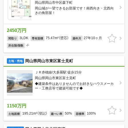
岡山県岡山市中区森下町
岡山城が一望できるお部屋です！南西向き・北西向
きの角部屋！
2450万円
3LDK
75.47m²（壁芯）
27年10ヶ月
間取り
専有面積
築年月
-/-
所在階/階数
岡山県岡山市東区富士見町
土地・売地
ＪＲ赤穂線/大多羅駅 徒歩15分
岡山県岡山市東区富士見町
◆建築条件はありませんのでお好きなハウスメーカ
ー・工務店等で建築可能です◆
1150万円
195.21m²（登記）
50%
100%
土地面積
建ぺい率
容積率