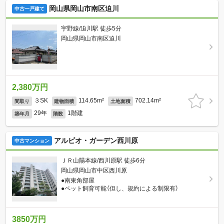
岡山県岡山市南区迫川
中古一戸建て
宇野線/迫川駅 徒歩5分
岡山県岡山市南区迫川
2,380万円
３SK
114.65m²
702.14m²
間取り
建物面積
土地面積
29年
1階建
築年月
階数
アルビオ・ガーデン西川原
中古マンション
ＪＲ山陽本線/西川原駅 徒歩6分
岡山県岡山市中区西川原
●南東角部屋
●ペット飼育可能（但し、規約による制限有）
3850万円