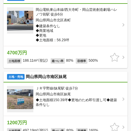
岡山電軌東山本線/西大寺町・岡山芸術創造劇場ハレ
ノワ前駅 徒歩6分
岡山県岡山市北区表町
◆建築条件なし
◆商業地域
◆更地
◆土地面積：56.29坪
4700万円
186.11m²（登記）
80%
500%
土地面積
建ぺい率
容積率
岡山県岡山市南区妹尾
土地・売地
ＪＲ宇野線/妹尾駅 徒歩7分
岡山県岡山市南区妹尾
◆土地面積150.39坪◆更地のため即引渡し可◆建築
条件なし
1200万円
497.19m²（登記）
80%
160%
土地面積
建ぺい率
容積率