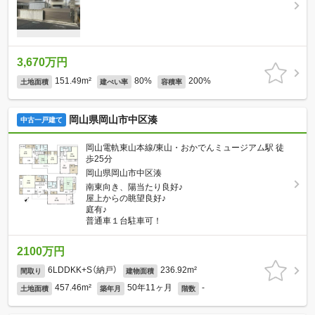
3,670万円
151.49m²
80%
200%
土地面積
建ぺい率
容積率
岡山県岡山市中区湊
中古一戸建て
岡山電軌東山本線/東山・おかでんミュージアム駅 徒
歩25分
岡山県岡山市中区湊
南東向き、陽当たり良好♪
屋上からの眺望良好♪
庭有♪
普通車１台駐車可！
2100万円
6LDDKK+S（納戸）
236.92m²
間取り
建物面積
457.46m²
50年11ヶ月
-
土地面積
築年月
階数