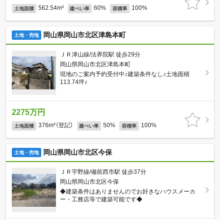
562.54m²
60%
100%
土地面積
建ぺい率
容積率
岡山県岡山市北区津島本町
土地・売地
ＪＲ津山線/法界院駅 徒歩29分
岡山県岡山市北区津島本町
現地のご案内予約受付中♪建築条件なし♪土地面積
113.74坪♪
2275万円
376m²（登記）
50%
100%
土地面積
建ぺい率
容積率
岡山県岡山市北区今保
土地・売地
ＪＲ宇野線/備前西市駅 徒歩37分
岡山県岡山市北区今保
◆建築条件はありませんのでお好きなハウスメーカ
ー・工務店等で建築可能です◆