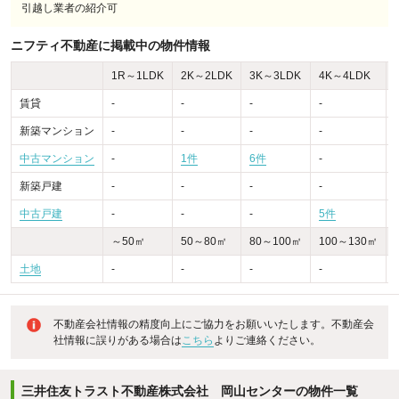
引越し業者の紹介可
ニフティ不動産に掲載中の物件情報
1R～1LDK
2K～2LDK
3K～3LDK
4K～4LDK
賃貸
-
-
-
-
-
新築マンション
-
-
-
-
-
中古マンション
-
1件
6件
-
-
新築戸建
-
-
-
-
-
中古戸建
-
-
-
5件
～50㎡
50～80㎡
80～100㎡
100～130㎡
土地
-
-
-
-
不動産会社情報の精度向上にご協力をお願いいたします。不動産会
社情報に誤りがある場合は
こちら
よりご連絡ください。
三井住友トラスト不動産株式会社 岡山センターの物件一覧