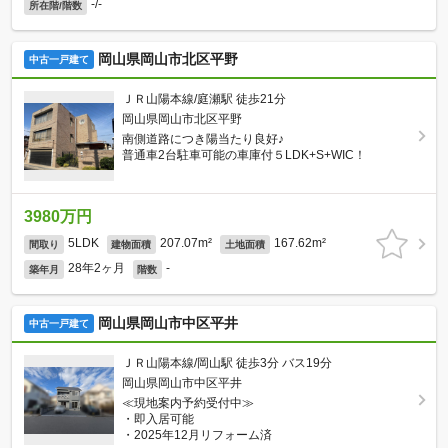
-/-
所在階/階数
岡山県岡山市北区平野
中古一戸建て
ＪＲ山陽本線/庭瀬駅 徒歩21分
岡山県岡山市北区平野
南側道路につき陽当たり良好♪
普通車2台駐車可能の車庫付５LDK+S+WIC！
3980万円
5LDK
207.07m²
167.62m²
間取り
建物面積
土地面積
28年2ヶ月
-
築年月
階数
岡山県岡山市中区平井
中古一戸建て
ＪＲ山陽本線/岡山駅 徒歩3分 バス19分
岡山県岡山市中区平井
≪現地案内予約受付中≫
・即入居可能
・2025年12月リフォーム済