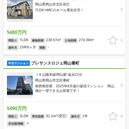
岡山県岡山市北区辰巳
7LDK+WICのオール電化住宅！
5480万円
7LDK
238.57m²
274.39m²
間取り
建物面積
土地面積
23年6ヶ月
-
築年月
階数
プレサンスロジェ岡山番町
中古マンション
ＪＲ山陽本線/岡山駅 徒歩22分
岡山県岡山市北区番町
南西角部屋 2025年8月築の築浅マンション 岡山
城が一望できるお部屋です！
5490万円
3LDK
81.1m²（壁芯）
1年
間取り
専有面積
築年月
-/-
所在階/階数