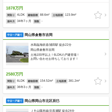
1878万円
4LDK
88.6m²
123.9m²
間取り
建物面積
土地面積
34年7ヶ月
-
築年月
階数
岡山県倉敷市吉岡
中古一戸建て
水島臨海鉄道/浦田駅 徒歩22分
岡山県倉敷市吉岡
土地100坪以上！6LDKの戸建登場！
お問い合わせお待ちしております！
2580万円
6LDK
154.52m²
381.2m²
間取り
建物面積
土地面積
36年3ヶ月
-
築年月
階数
岡山県岡山市北区辰巳
中古一戸建て
ＪＲ山陽本線/北長瀬駅 徒歩24分