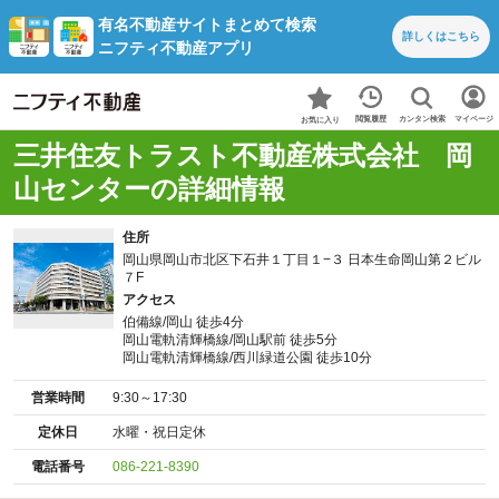
有名不動産サイトまとめて検索
詳しくは
こちら
ニフティ不動産アプリ
カンタン検索
閲覧履歴
マイページ
お気に入り
三井住友トラスト不動産株式会社 岡
山センターの詳細情報
住所
岡山県岡山市北区下石井１丁目１−３ 日本生命岡山第２ビル
７F
アクセス
伯備線/岡山 徒歩4分
岡山電軌清輝橋線/岡山駅前 徒歩5分
岡山電軌清輝橋線/西川緑道公園 徒歩10分
営業時間
9:30～17:30
定休日
水曜・祝日定休
電話番号
086-221-8390