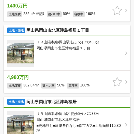
1400万円
285m²（登記）
60%
160%
土地面積
建ぺい率
容積率
岡山県岡山市北区津島福居１丁目
土地・売地
ＪＲ山陽本線/岡山駅 徒歩5分 バス33分
岡山県岡山市北区津島福居１丁目
4,980万円
382.84m²
50%
100%
土地面積
建ぺい率
容積率
岡山県岡山市北区津島福居
土地・売地
ＪＲ山陽本線/岡山駅 徒歩5分 バス33分
岡山県岡山市北区津島福居
■更地渡し■建築条件なし■都市ガス■土地面積115.80
坪