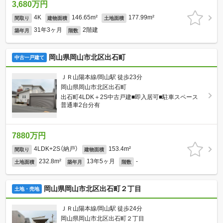
3,680万円
4K
146.65m²
177.99m²
間取り
建物面積
土地面積
31年3ヶ月
2階建
築年月
階数
岡山県岡山市北区出石町
中古一戸建て
ＪＲ山陽本線/岡山駅 徒歩23分
岡山県岡山市北区出石町
出石町4LDK＋2S中古戸建■即入居可■駐車スペース
普通車2台分有
7880万円
4LDK+2S（納戸）
153.4m²
間取り
建物面積
232.8m²
13年5ヶ月
-
土地面積
築年月
階数
岡山県岡山市北区出石町２丁目
土地・売地
ＪＲ山陽本線/岡山駅 徒歩24分
岡山県岡山市北区出石町２丁目