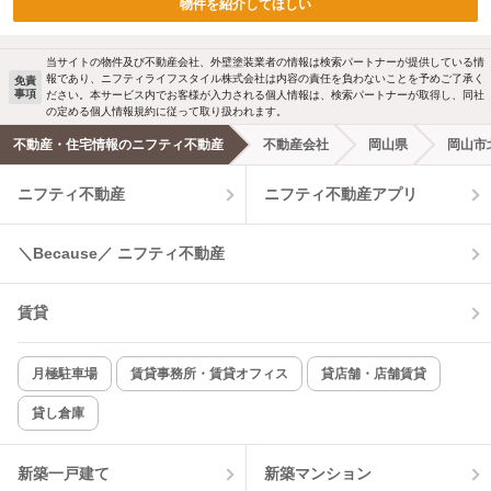
物件を紹介してほしい
当サイトの物件及び不動産会社、外壁塗装業者の情報は検索パートナーが提供している情
報であり、ニフティライフスタイル株式会社は内容の責任を負わないことを予めご了承く
免責
事項
ださい。本サービス内でお客様が入力される個人情報は、検索パートナーが取得し、同社
の定める個人情報規約に従って取り扱われます。
不動産・住宅情報のニフティ不動産
不動産会社
岡山県
岡山市
ニフティ不動産
ニフティ不動産アプリ
＼Because／ ニフティ不動産
賃貸
月極駐車場
賃貸事務所・賃貸オフィス
貸店舗・店舗賃貸
貸し倉庫
新築一戸建て
新築マンション