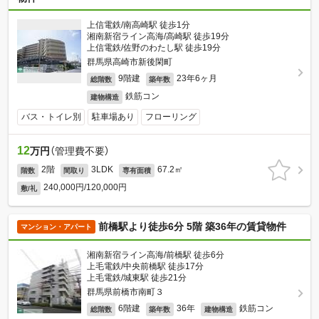
上信電鉄/南高崎駅 徒歩1分
湘南新宿ライン高海/高崎駅 徒歩19分
上信電鉄/佐野のわたし駅 徒歩19分
群馬県高崎市新後閑町
9階建
23年6ヶ月
総階数
築年数
鉄筋コン
建物構造
バス・トイレ別
駐車場あり
フローリング
12
万円
（管理費不要）
2階
3LDK
67.2㎡
階数
間取り
専有面積
240,000円/120,000円
敷/礼
前橋駅より徒歩6分 5階 築36年の賃貸物件
マンション・アパート
湘南新宿ライン高海/前橋駅 徒歩6分
上毛電鉄/中央前橋駅 徒歩17分
上毛電鉄/城東駅 徒歩21分
群馬県前橋市南町３
6階建
36年
鉄筋コン
総階数
築年数
建物構造