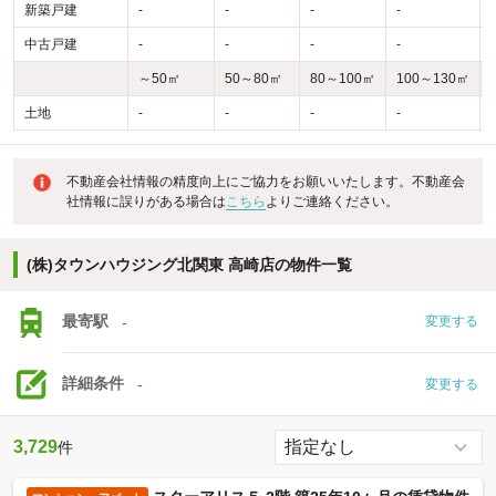
新築戸建
-
-
-
-
-
中古戸建
-
-
-
-
-
～50㎡
50～80㎡
80～100㎡
100～130㎡
土地
-
-
-
-
-
不動産会社情報の精度向上にご協力をお願いいたします。不動産会
社情報に誤りがある場合は
こちら
よりご連絡ください。
(株)タウンハウジング北関東 高崎店の物件一覧
最寄駅
-
変更する
詳細条件
-
変更する
3,729
件