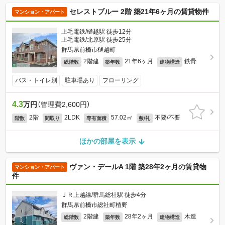
セレストブルー 2階 築21年6ヶ月の賃貸物件
マンション・アパート
上毛電鉄/樋越駅 徒歩12分
上毛電鉄/北原駅 徒歩25分
群馬県前橋市樋越町
2階建
21年6ヶ月
鉄骨
総階数
築年数
建物構造
バス・トイレ別
駐車場あり
フローリング
4.3
万円
（管理費2,600円）
2階
2LDK
57.02㎡
不要/不要
階数
間取り
専有面積
敷/礼
ほかの部屋を表示
ヴァン・デールA 1階 築28年2ヶ月の賃貸物
マンション・アパート
件
ＪＲ上越線/群馬総社駅 徒歩4分
群馬県前橋市総社町植野
2階建
28年2ヶ月
木造
総階数
築年数
建物構造