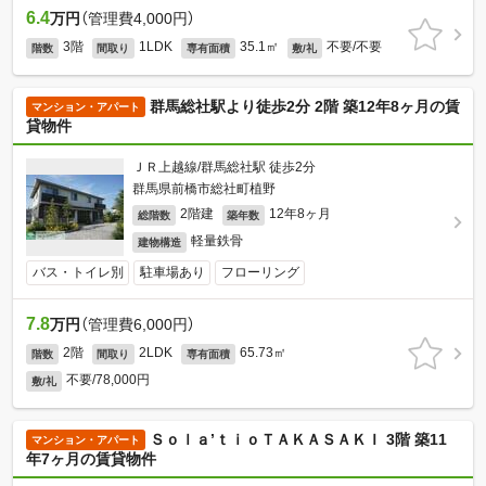
6.4
万円
（管理費4,000円）
3階
1LDK
35.1㎡
不要/不要
階数
間取り
専有面積
敷/礼
群馬総社駅より徒歩2分 2階 築12年8ヶ月の賃
マンション・アパート
貸物件
ＪＲ上越線/群馬総社駅 徒歩2分
群馬県前橋市総社町植野
2階建
12年8ヶ月
総階数
築年数
軽量鉄骨
建物構造
バス・トイレ別
駐車場あり
フローリング
7.8
万円
（管理費6,000円）
2階
2LDK
65.73㎡
階数
間取り
専有面積
不要/78,000円
敷/礼
Ｓｏｌａ’ｔｉｏＴＡＫＡＳＡＫＩ 3階 築11
マンション・アパート
年7ヶ月の賃貸物件