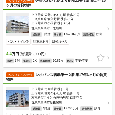
佐野のわたし駅より徒歩23分 3階 築17年10
マンション・アパート
ヶ月の賃貸物件
上信電鉄/佐野のわたし駅 徒歩23分
ＪＲ八高線/倉賀野駅 徒歩22分
上信電鉄/根小屋駅 徒歩42分
群馬県高崎市下之城町
3階建
17年10ヶ月
鉄骨
総階数
築年数
建物構造
バス・トイレ別
駐車場あり
駐輪場あり
4.4
万円
（管理費6,000円）
3階
1K
20.81㎡
不要/不要
階数
間取り
専有面積
敷/礼
レオパレス翡翠第一 2階 築17年6ヶ月の賃貸
マンション・アパート
物件
上信電鉄/南高崎駅 徒歩3分
上信電鉄/佐野のわたし駅 徒歩16分
湘南新宿ライン高海/高崎駅 徒歩21分
群馬県高崎市新後閑町
4階建
17年6ヶ月
鉄骨
総階数
築年数
建物構造