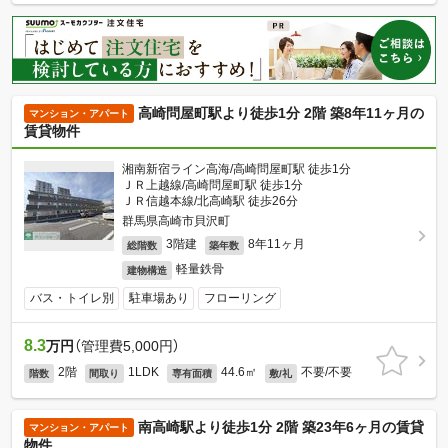
高崎問屋町駅より徒歩1分 2階 築8年11ヶ月の
マンション・アパート
賃貸物件
湘南新宿ライン高海/高崎問屋町駅 徒歩1分
ＪＲ上越線/高崎問屋町駅 徒歩1分
ＪＲ信越本線/北高崎駅 徒歩26分
群馬県高崎市貝沢町
3階建
8年11ヶ月
総階数
築年数
軽量鉄骨
建物構造
バス・トイレ別
駐車場あり
フローリング
8.3
万円
（管理費5,000円）
2階
1LDK
44.6㎡
不要/不要
階数
間取り
専有面積
敷/礼
南高崎駅より徒歩1分 2階 築23年6ヶ月の賃貸
マンション・アパート
物件