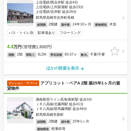
上信電鉄/西吉井駅 徒歩4分
上信電鉄/上州新屋駅 徒歩23分
上信電鉄/吉井駅 徒歩26分
群馬県高崎市吉井町長根
2階建
24年10ヶ月
木造
総階数
築年数
建物構造
バス・トイレ別
駐車場あり
フローリング
4.4
万円
（管理費1,800円）
2階
3LDK
65.57㎡
不要/不要
階数
間取り
専有面積
敷/礼
ほかの部屋を表示
アプリコット・ペアA 2階 築25年1ヶ月の賃
マンション・アパート
貸物件
湘南新宿ライン高海/新町駅 徒歩3分
ＪＲ八高線/北藤岡駅 徒歩41分
ＪＲ八高線/群馬藤岡駅 徒歩49分
群馬県高崎市新町
2階建
25年1ヶ月
総階数
築年数
軽量鉄骨
建物構造