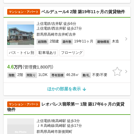
ベルデュール4 2階 築19年11ヶ月の賃貸物件
マンション・アパート
上信電鉄/吉井駅 徒歩6分
上信電鉄/西吉井駅 徒歩27分
群馬県高崎市吉井町吉井
2階建
19年11ヶ月
木造
総階数
築年数
建物構造
バス・トイレ別
駐車場あり
フローリング
4.6
万円
（管理費1,800円）
2階
1LDK
46.28㎡
不要/不要
階数
間取り
専有面積
敷/礼
ほかの部屋を表示
レオパレス翡翠第一 1階 築17年6ヶ月の賃貸
マンション・アパート
物件
上信電鉄/南高崎駅 徒歩3分
ＪＲ高崎線/高崎駅 徒歩17分
群馬県高崎市新後閑町