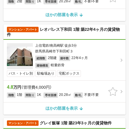
2階
1K
20.28㎡
不要/不要
階数
間取り
専有面積
敷/礼
ほかの部屋を表示
レオパレス下和田 1階 築22年4ヶ月の賃貸物
マンション・アパート
件
上信電鉄/南高崎駅 徒歩3分
群馬県高崎市下和田町３
2階建
22年4ヶ月
総階数
築年数
軽量鉄骨
建物構造
バス・トイレ別
駐輪場あり
宅配ボックス
4.8
万円
（管理費4,000円）
1階
1K
20.28㎡
不要/不要
階数
間取り
専有面積
敷/礼
ほかの部屋を表示
グレイ飯塚 1階 築23年3ヶ月の賃貸物件
マンション・アパート