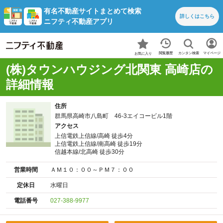
有名不動産サイトまとめて検索
詳しくは
こちら
ニフティ不動産アプリ
カンタン検索
閲覧履歴
マイページ
お気に入り
(株)タウンハウジング北関東 高崎店の
詳細情報
住所
群馬県高崎市八島町 46-3エイコービル1階
アクセス
上信電鉄上信線/高崎 徒歩4分
上信電鉄上信線/南高崎 徒歩19分
信越本線/北高崎 徒歩30分
営業時間
ＡＭ１０：００～ＰＭ７：００
定休日
水曜日
電話番号
027-388-9977