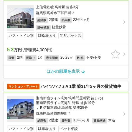
上信電鉄/南高崎駅 徒歩3分
群馬県高崎市下和田町３
2階建
22年4ヶ月
総階数
築年数
軽量鉄骨
建物構造
バス・トイレ別
駐輪場あり
宅配ボックス
5.3
万円
（管理費4,000円）
2階
1K
20.28㎡
不要/不要
階数
間取り
専有面積
敷/礼
ほかの部屋を表示
ハイツハツミA 1階 築31年5ヶ月の賃貸物件
マンション・アパート
湘南新宿ライン高海/高崎問屋町駅 徒歩7分
湘南新宿ライン高海/井野駅 徒歩19分
ＪＲ信越本線/北高崎駅 徒歩29分
群馬県高崎市問屋町４
2階建
31年5ヶ月
木造
総階数
築年数
建物構造
バス・トイレ別
駐車場あり
ペット相談