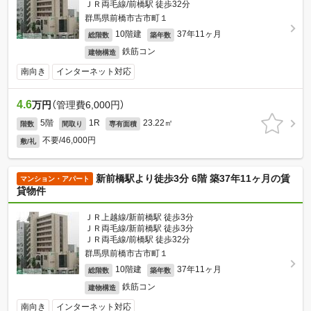
ＪＲ両毛線/前橋駅 徒歩32分
群馬県前橋市古市町１
10階建
37年11ヶ月
総階数
築年数
鉄筋コン
建物構造
南向き
インターネット対応
4.6
万円
（管理費6,000円）
5階
1R
23.22㎡
階数
間取り
専有面積
不要/46,000円
敷/礼
新前橋駅より徒歩3分 6階 築37年11ヶ月の賃
マンション・アパート
貸物件
ＪＲ上越線/新前橋駅 徒歩3分
ＪＲ両毛線/新前橋駅 徒歩3分
ＪＲ両毛線/前橋駅 徒歩32分
群馬県前橋市古市町１
10階建
37年11ヶ月
総階数
築年数
鉄筋コン
建物構造
南向き
インターネット対応