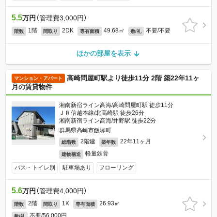
5.5
万円
（管理費3,000円）
1階
2DK
49.68㎡
不要/不要
階数
間取り
専有面積
敷/礼
ほかの部屋を表示
高崎問屋町駅より徒歩11分 2階 築22年11ヶ
マンション・アパート
月の賃貸物件
湘南新宿ライン高海/高崎問屋町駅 徒歩11分
ＪＲ信越本線/北高崎駅 徒歩26分
湘南新宿ライン高海/井野駅 徒歩22分
群馬県高崎市飯塚町
2階建
22年11ヶ月
総階数
築年数
軽量鉄骨
建物構造
バス・トイレ別
駐車場あり
フローリング
5.6
万円
（管理費4,000円）
2階
1K
26.93㎡
階数
間取り
専有面積
不要/56,000円
敷/礼