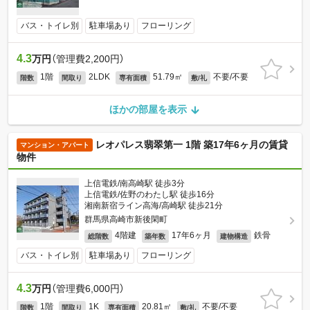
バス・トイレ別
駐車場あり
フローリング
4.3
万円
（管理費2,200円）
1階
2LDK
51.79㎡
不要/不要
階数
間取り
専有面積
敷/礼
ほかの部屋を表示
レオパレス翡翠第一 1階 築17年6ヶ月の賃貸
マンション・アパート
物件
上信電鉄/南高崎駅 徒歩3分
上信電鉄/佐野のわたし駅 徒歩16分
湘南新宿ライン高海/高崎駅 徒歩21分
群馬県高崎市新後閑町
4階建
17年6ヶ月
鉄骨
総階数
築年数
建物構造
バス・トイレ別
駐車場あり
フローリング
4.3
万円
（管理費6,000円）
1階
1K
20.81㎡
不要/不要
階数
間取り
専有面積
敷/礼