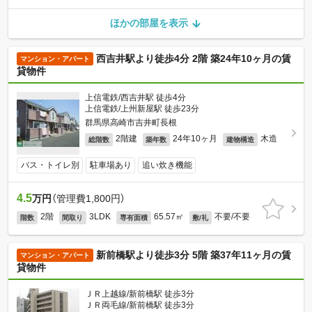
ほかの部屋を表示
西吉井駅より徒歩4分 2階 築24年10ヶ月の賃
マンション・アパート
貸物件
上信電鉄/西吉井駅 徒歩4分
上信電鉄/上州新屋駅 徒歩23分
群馬県高崎市吉井町長根
2階建
24年10ヶ月
木造
総階数
築年数
建物構造
バス・トイレ別
駐車場あり
追い炊き機能
4.5
万円
（管理費1,800円）
2階
3LDK
65.57㎡
不要/不要
階数
間取り
専有面積
敷/礼
新前橋駅より徒歩3分 5階 築37年11ヶ月の賃
マンション・アパート
貸物件
ＪＲ上越線/新前橋駅 徒歩3分
ＪＲ両毛線/新前橋駅 徒歩3分