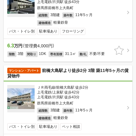
上毛電鉄/片貝駅 徒歩43分
群馬県前橋市上大島町
3階建
11年5ヶ月
総階数
築年数
軽量鉄骨
建物構造
バス・トイレ別
駐車場あり
フローリング
6.3
万円
（管理費4,000円）
3階
1DK
31.1㎡
不要/不要
階数
間取り
専有面積
敷/礼
前橋大島駅より徒歩2分 3階 築11年5ヶ月の賃
マンション・アパート
貸物件
ＪＲ両毛線/前橋大島駅 徒歩2分
上毛電鉄/上泉駅 徒歩42分
上毛電鉄/片貝駅 徒歩43分
群馬県前橋市上大島町
3階建
11年5ヶ月
総階数
築年数
軽量鉄骨
建物構造
バス・トイレ別
駐車場あり
ペット相談