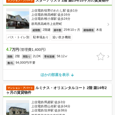
スターアリス５ 2階 築25年10ヶ月の賃貸物件
マンション・アパート
上信電鉄/佐野のわたし駅 徒歩1分
上信電鉄/南高崎駅 徒歩16分
上信電鉄/根小屋駅 徒歩24分
群馬県高崎市上佐野町
2階建
25年10ヶ月
木造
総階数
築年数
建物構造
バス・トイレ別
駐車場あり
追い炊き機能
4.7
万円
（管理費1,400円）
2階
2LDK
58.12㎡
階数
間取り
専有面積
94,000円/不要
敷/礼
ほかの部屋を表示
ルミナス・オリエンタルコート 2階 築14年2
マンション・アパート
ヶ月の賃貸物件
上信電鉄/馬庭駅 徒歩3分
上信電鉄/西山名駅 徒歩34分
上信電鉄/吉井駅 徒歩38分