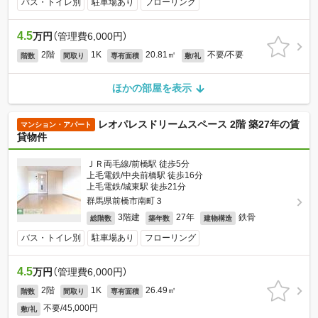
バス・トイレ別
駐車場あり
フローリング
4.5
万円
（管理費6,000円）
2階
1K
20.81㎡
不要/不要
階数
間取り
専有面積
敷/礼
ほかの部屋を表示
レオパレスドリームスペース 2階 築27年の賃
マンション・アパート
貸物件
ＪＲ両毛線/前橋駅 徒歩5分
上毛電鉄/中央前橋駅 徒歩16分
上毛電鉄/城東駅 徒歩21分
群馬県前橋市南町３
3階建
27年
鉄骨
総階数
築年数
建物構造
バス・トイレ別
駐車場あり
フローリング
4.5
万円
（管理費6,000円）
2階
1K
26.49㎡
階数
間取り
専有面積
不要/45,000円
敷/礼