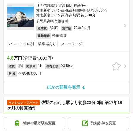
ＪＲ信越本線/北高崎駅 徒歩9分
湘南新宿ライン高海/高崎問屋町駅 徒歩30分
湘南新宿ライン高海/高崎駅 徒歩38分
群馬県高崎市飯塚町
2階建
23年3ヶ月
総階数
築年数
軽量鉄骨
建物構造
バス・トイレ別
駐車場あり
フローリング
4.8
万円
（管理費4,000円）
1階
1K
23.59㎡
階数
間取り
専有面積
不要/48,000円
敷/礼
ほかの部屋を表示
佐野のわたし駅より徒歩23分 3階 築17年10
マンション・アパート
ヶ月の賃貸物件
上信電鉄/佐野のわたし駅 徒歩23分
物件の最寄駅を変更
詳細条件を変更
ＪＲ八高線/倉賀野駅 徒歩22分
上信電鉄/根小屋駅 徒歩42分