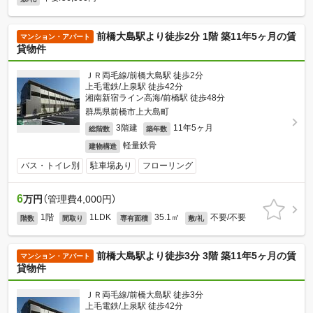
前橋大島駅より徒歩2分 1階 築11年5ヶ月の賃
マンション・アパート
貸物件
ＪＲ両毛線/前橋大島駅 徒歩2分
上毛電鉄/上泉駅 徒歩42分
湘南新宿ライン高海/前橋駅 徒歩48分
群馬県前橋市上大島町
3階建
11年5ヶ月
総階数
築年数
軽量鉄骨
建物構造
バス・トイレ別
駐車場あり
フローリング
6
万円
（管理費4,000円）
1階
1LDK
35.1㎡
不要/不要
階数
間取り
専有面積
敷/礼
前橋大島駅より徒歩3分 3階 築11年5ヶ月の賃
マンション・アパート
貸物件
ＪＲ両毛線/前橋大島駅 徒歩3分
上毛電鉄/上泉駅 徒歩42分