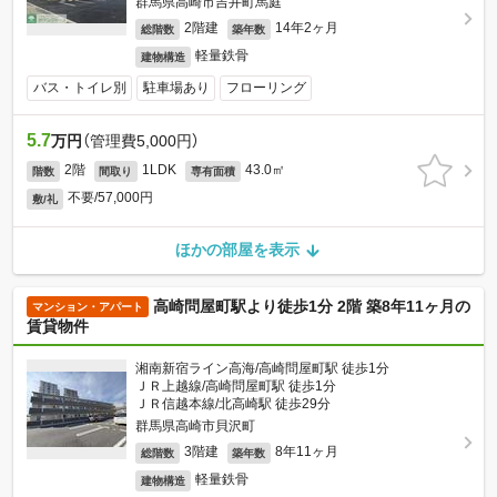
群馬県高崎市吉井町馬庭
2階建
14年2ヶ月
総階数
築年数
軽量鉄骨
建物構造
バス・トイレ別
駐車場あり
フローリング
5.7
万円
（管理費5,000円）
2階
1LDK
43.0㎡
階数
間取り
専有面積
不要/57,000円
敷/礼
ほかの部屋を表示
高崎問屋町駅より徒歩1分 2階 築8年11ヶ月の
マンション・アパート
賃貸物件
湘南新宿ライン高海/高崎問屋町駅 徒歩1分
ＪＲ上越線/高崎問屋町駅 徒歩1分
ＪＲ信越本線/北高崎駅 徒歩29分
群馬県高崎市貝沢町
3階建
8年11ヶ月
総階数
築年数
軽量鉄骨
建物構造