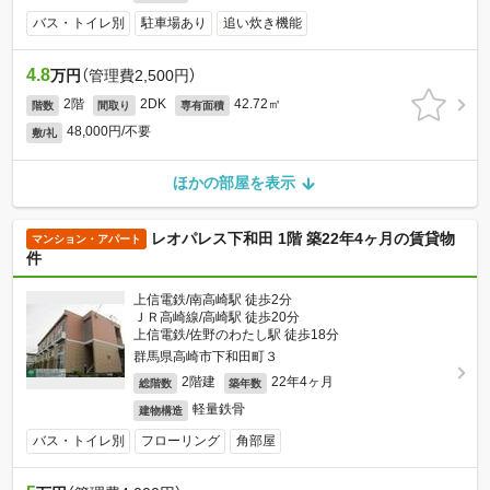
バス・トイレ別
駐車場あり
追い炊き機能
4.8
万円
（管理費2,500円）
2階
2DK
42.72㎡
階数
間取り
専有面積
48,000円/不要
敷/礼
ほかの部屋を表示
レオパレス下和田 1階 築22年4ヶ月の賃貸物
マンション・アパート
件
上信電鉄/南高崎駅 徒歩2分
ＪＲ高崎線/高崎駅 徒歩20分
上信電鉄/佐野のわたし駅 徒歩18分
群馬県高崎市下和田町３
2階建
22年4ヶ月
総階数
築年数
軽量鉄骨
建物構造
バス・トイレ別
フローリング
角部屋