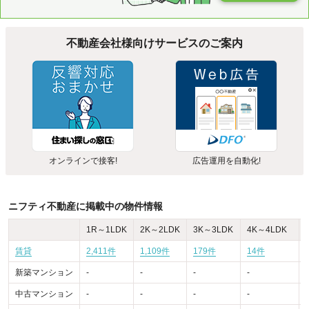
不動産会社様向けサービスのご案内
オンラインで接客!
広告運用を自動化!
ニフティ不動産に掲載中の物件情報
1R～1LDK
2K～2LDK
3K～3LDK
4K～4LDK
賃貸
2,411件
1,109件
179件
14件
新築マンション
-
-
-
-
-
中古マンション
-
-
-
-
-