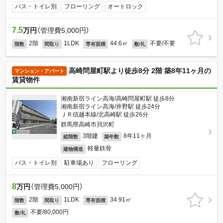
バス・トイレ別
フローリング
オートロック
7.5
万円
（管理費5,000円）
2階
1LDK
44.6㎡
不要/不要
階数
間取り
専有面積
敷/礼
高崎問屋町駅より徒歩8分 2階 築8年11ヶ月の
マンション・アパート
賃貸物件
湘南新宿ライン高海/高崎問屋町駅 徒歩8分
湘南新宿ライン高海/井野駅 徒歩24分
ＪＲ信越本線/北高崎駅 徒歩26分
群馬県高崎市貝沢町
3階建
8年11ヶ月
総階数
築年数
軽量鉄骨
建物構造
バス・トイレ別
駐車場あり
フローリング
8
万円
（管理費5,000円）
2階
1LDK
34.91㎡
階数
間取り
専有面積
不要/80,000円
敷/礼