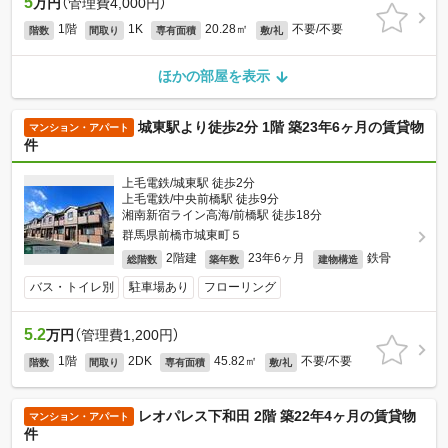
5
万円
（管理費4,000円）
1階
1K
20.28㎡
不要/不要
階数
間取り
専有面積
敷/礼
ほかの部屋を表示
城東駅より徒歩2分 1階 築23年6ヶ月の賃貸物
マンション・アパート
件
上毛電鉄/城東駅 徒歩2分
上毛電鉄/中央前橋駅 徒歩9分
湘南新宿ライン高海/前橋駅 徒歩18分
群馬県前橋市城東町５
2階建
23年6ヶ月
鉄骨
総階数
築年数
建物構造
バス・トイレ別
駐車場あり
フローリング
5.2
万円
（管理費1,200円）
1階
2DK
45.82㎡
不要/不要
階数
間取り
専有面積
敷/礼
レオパレス下和田 2階 築22年4ヶ月の賃貸物
マンション・アパート
件