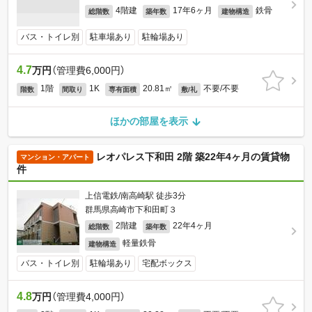
4階建
17年6ヶ月
鉄骨
総階数
築年数
建物構造
バス・トイレ別
駐車場あり
駐輪場あり
4.7
万円
（管理費6,000円）
1階
1K
20.81㎡
不要/不要
階数
間取り
専有面積
敷/礼
ほかの部屋を表示
レオパレス下和田 2階 築22年4ヶ月の賃貸物
マンション・アパート
件
上信電鉄/南高崎駅 徒歩3分
群馬県高崎市下和田町３
2階建
22年4ヶ月
総階数
築年数
軽量鉄骨
建物構造
バス・トイレ別
駐輪場あり
宅配ボックス
4.8
万円
（管理費4,000円）