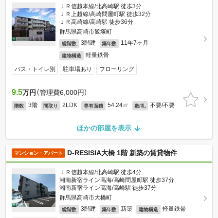
ＪＲ信越本線/北高崎駅 徒歩3分
ＪＲ上越線/高崎問屋町駅 徒歩32分
ＪＲ高崎線/高崎駅 徒歩36分
群馬県高崎市飯塚町
3階建
11年7ヶ月
総階数
築年数
軽量鉄骨
建物構造
バス・トイレ別
駐車場あり
フローリング
9.5
万円
（管理費6,000円）
3階
2LDK
54.24㎡
不要/不要
階数
間取り
専有面積
敷/礼
ほかの部屋を表示
D-RESISIA大橋 1階 新築の賃貸物件
マンション・アパート
ＪＲ信越本線/北高崎駅 徒歩4分
湘南新宿ライン高海/高崎問屋町駅 徒歩37分
湘南新宿ライン高海/高崎駅 徒歩37分
群馬県高崎市大橋町
3階建
新築
軽量鉄骨
総階数
築年数
建物構造