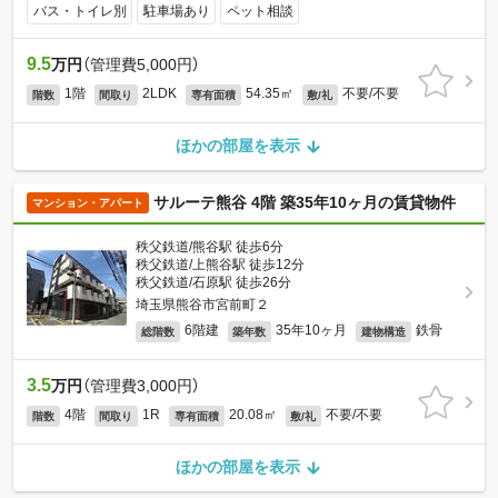
バス・トイレ別
駐車場あり
ペット相談
9.5
万円
（管理費5,000円）
1階
2LDK
54.35㎡
不要/不要
階数
間取り
専有面積
敷/礼
ほかの部屋を表示
サルーテ熊谷 4階 築35年10ヶ月の賃貸物件
マンション・アパート
秩父鉄道/熊谷駅 徒歩6分
秩父鉄道/上熊谷駅 徒歩12分
秩父鉄道/石原駅 徒歩26分
埼玉県熊谷市宮前町２
6階建
35年10ヶ月
鉄骨
総階数
築年数
建物構造
3.5
万円
（管理費3,000円）
4階
1R
20.08㎡
不要/不要
階数
間取り
専有面積
敷/礼
ほかの部屋を表示