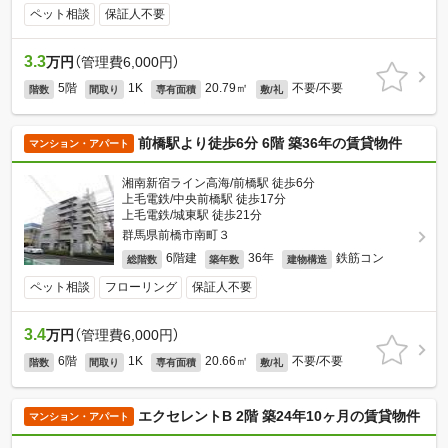
ペット相談
保証人不要
3.3
万円
（管理費6,000円）
5階
1K
20.79㎡
不要/不要
階数
間取り
専有面積
敷/礼
前橋駅より徒歩6分 6階 築36年の賃貸物件
マンション・アパート
湘南新宿ライン高海/前橋駅 徒歩6分
上毛電鉄/中央前橋駅 徒歩17分
上毛電鉄/城東駅 徒歩21分
群馬県前橋市南町３
6階建
36年
鉄筋コン
総階数
築年数
建物構造
ペット相談
フローリング
保証人不要
3.4
万円
（管理費6,000円）
6階
1K
20.66㎡
不要/不要
階数
間取り
専有面積
敷/礼
エクセレントB 2階 築24年10ヶ月の賃貸物件
マンション・アパート