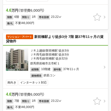
4.6
万円
（管理費6,000円）
6階
1R
23.22㎡
階数
間取り
専有面積
不要/46,000円
敷/礼
新前橋駅より徒歩3分 7階 築37年11ヶ月の賃
マンション・アパート
貸物件
ＪＲ上越線/新前橋駅 徒歩3分
ＪＲ両毛線/新前橋駅 徒歩3分
ＪＲ両毛線/前橋駅 徒歩32分
群馬県前橋市古市町１
10階建
37年11ヶ月
総階数
築年数
鉄筋コン
建物構造
南向き
インターネット対応
4.6
万円
（管理費6,000円）
7階
1R
23.22㎡
階数
間取り
専有面積
不要/46,000円
敷/礼