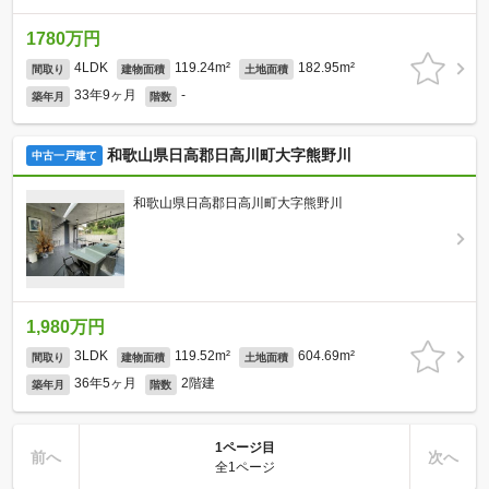
1780万円
4LDK
119.24m²
182.95m²
間取り
建物面積
土地面積
33年9ヶ月
-
築年月
階数
和歌山県日高郡日高川町大字熊野川
中古一戸建て
和歌山県日高郡日高川町大字熊野川
1,980万円
3LDK
119.52m²
604.69m²
間取り
建物面積
土地面積
36年5ヶ月
2階建
築年月
階数
1ページ目
前へ
次へ
全1ページ