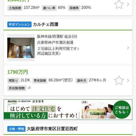
107.28m²
60%
200%
土地面積
建ぺい率
容積率
カルチェ西灘
中古マンション
阪神本線/西灘駅 徒歩3分
兵庫県神戸市灘区都通
２沿線以上利用可能です♪
周辺施設充実♪
1790万円
2LDK
66.26m²（壁芯）
27年6ヶ月
間取り
専有面積
築年月
-/-
所在階/階数
大阪府堺市東区日置荘西町
土地・売地