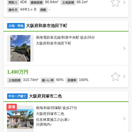
4DK
86.94m²
88.1m²
間取り
建物面積
土地面積
44年1ヶ月
-
築年月
階数
大阪府和泉市池田下町
土地・売地
南海電鉄泉北線/和泉中央駅 徒歩26分
大阪府和泉市池田下町
1,490万円
310.74m²
60%
160%
土地面積
建ぺい率
容積率
大阪府貝塚市二色
中古一戸建て
新着
南海本線/貝塚駅 徒歩27分
大阪府貝塚市二色
住友林業施工のお家♪
分譲地内♪