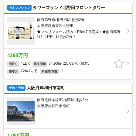
タワーズランド北野田フロントタワー
中古マンション
南海高野線/北野田駅 徒歩2分
大阪府堺市東区北野田
◆フルリフォーム済み！R8年7月完成！◆南海高野
線「北野田」駅徒歩2分！
4298万円
4LDK
84.93m²（25.69坪）（壁芯）
間取り
専有面積
22年7ヶ月
-/-
築年月
所在階/階数
大阪府岸和田市南町
土地・売地
南海電鉄本線/蛸地蔵駅 徒歩3分
大阪府岸和田市南町
1,080万円