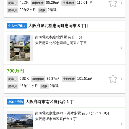
4LDK
85.29m²
115.01m²
間取り
建物面積
土地面積
20年2ヶ月
2階建
築年月
階数
大阪府泉北郡忠岡町忠岡東３丁目
中古一戸建て
南海電鉄本線/忠岡駅 徒歩11分
大阪府泉北郡忠岡町忠岡東３丁目
790万円
6SDK
89.37m²
101.51m²
間取り
建物面積
土地面積
45年11ヶ月
2階建
築年月
階数
大阪府堺市南区庭代台１丁
土地・売地
南海電鉄泉北線/栂・美木多駅 徒歩1分 バス10分
大阪府堺市南区庭代台１丁