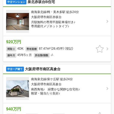
泉北赤坂台B住宅
中古マンション
南海泉北線/栂・美木多駅 徒歩24分
大阪府堺市南区赤坂台
月額無料の専用平面駐車場付き♪
専用庭付メゾネットタイプ♪
920万円
4DK
87.47m²（26.45坪）（登記）
間取り
専有面積
45年5ヶ月
-/-
築年月
所在階/階数
大阪府堺市南区高倉台
中古一戸建て
南海泉北線/泉ケ丘駅 徒歩24分
大阪府堺市南区高倉台
南西角地♪ 緑豊かな閑静な住宅街♪
眺望・陽当たり良好♪
940万円