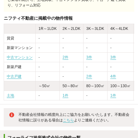
り、リフォーム対応
ニフティ不動産に掲載中の物件情報
1R～1LDK
2K～2LDK
3K～3LDK
4K～4LDK
賃貸
-
-
-
-
-
新築マンション
-
-
-
-
-
中古マンション
-
2件
3件
3件
-
新築戸建
-
-
-
-
-
中古戸建
-
-
2件
4件
～50㎡
50～80㎡
80～100㎡
100～130㎡
土地
-
1件
-
1件
不動産会社情報の精度向上にご協力をお願いいたします。不動産会
社情報に誤りがある場合は
こちら
よりご連絡ください。
フォーライフ地所株式会社の物件一覧