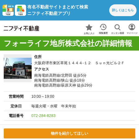
有名不動産サイトまとめて検索
詳しくは
こちら
ニフティ不動産アプリ
カンタン検索
閲覧履歴
マイページ
お気に入り
フォーライフ地所株式会社の詳細情報
住所
大阪府堺市東区草尾１４４４‐１２ Ｓｕｎ光ビル２Ｆ
アクセス
南海電鉄高野線/北野田 徒歩5分
南海電鉄高野線/狭山 徒歩18分
南海電鉄高野線/萩原天神 徒歩29分
営業時間
10:00～19:00
定休日
毎週火曜・水曜 年末年始
電話番号
072-284-8283
物件を紹介してほしい