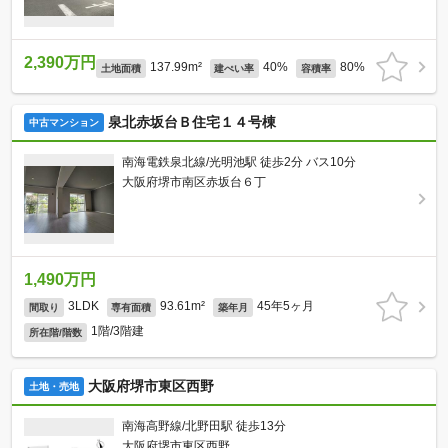
2,390万円
137.99m²
40%
80%
土地面積
建ぺい率
容積率
泉北赤坂台Ｂ住宅１４号棟
中古マンション
南海電鉄泉北線/光明池駅 徒歩2分 バス10分
大阪府堺市南区赤坂台６丁
1,490万円
3LDK
93.61m²
45年5ヶ月
間取り
専有面積
築年月
1階/3階建
所在階/階数
大阪府堺市東区西野
土地・売地
南海高野線/北野田駅 徒歩13分
大阪府堺市東区西野