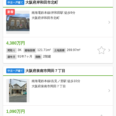
大阪府岸和田市北町
中古一戸建て
新着
南海電鉄本線/岸和田駅 徒歩9分
大阪府岸和田市北町
4,380万円
3K
121.71m²
269.97m²
間取り
建物面積
土地面積
91年7ヶ月
2階建
築年月
階数
大阪府泉南市岡田７丁目
中古一戸建て
南海電鉄本線/吉見ノ里駅 徒歩10分
大阪府泉南市岡田７丁目
1,090万円