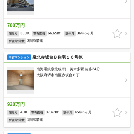
780万円
3LDK
66.65m²
36年5ヶ月
間取り
専有面積
築年月
3階/5階建
所在階/階数
泉北赤坂台Ｂ住宅１６号棟
中古マンション
南海電鉄泉北線/栂・美木多駅 徒歩24分
大阪府堺市南区赤坂台６丁
920万円
4DK
87.47m²
45年5ヶ月
間取り
専有面積
築年月
1階/3階建
所在階/階数