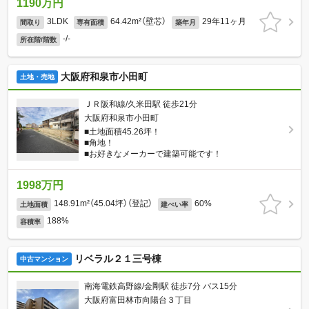
1190万円
3LDK
64.42m²（壁芯）
29年11ヶ月
間取り
専有面積
築年月
-/-
所在階/階数
大阪府和泉市小田町
土地・売地
ＪＲ阪和線/久米田駅 徒歩21分
大阪府和泉市小田町
■土地面積45.26坪！
■角地！
■お好きなメーカーで建築可能です！
1998万円
148.91m²（45.04坪）（登記）
60%
土地面積
建ぺい率
188%
容積率
リベラル２１三号棟
中古マンション
南海電鉄高野線/金剛駅 徒歩7分 バス15分
大阪府富田林市向陽台３丁目