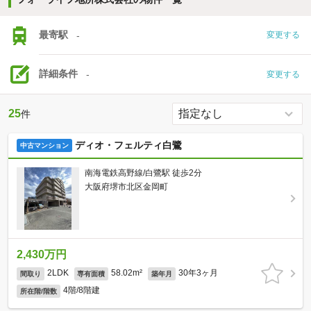
最寄駅
-
変更する
詳細条件
-
変更する
25
件
ディオ・フェルティ白鷺
中古マンション
南海電鉄高野線/白鷺駅 徒歩2分
大阪府堺市北区金岡町
2,430万円
2LDK
58.02m²
30年3ヶ月
間取り
専有面積
築年月
4階/8階建
所在階/階数