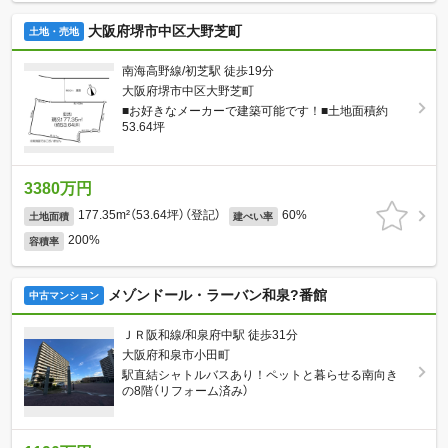
大阪府堺市中区大野芝町
土地・売地
南海高野線/初芝駅 徒歩19分
大阪府堺市中区大野芝町
■お好きなメーカーで建築可能です！■土地面積約
53.64坪
3380万円
177.35m²（53.64坪）（登記）
60%
土地面積
建ぺい率
200%
容積率
メゾンドール・ラーバン和泉?番館
中古マンション
ＪＲ阪和線/和泉府中駅 徒歩31分
大阪府和泉市小田町
駅直結シャトルバスあり！ペットと暮らせる南向き
の8階（リフォーム済み）