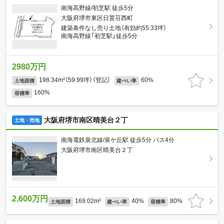
南海高野線/初芝駅 徒歩5分
大阪府堺市東区日置荘西町
建築条件なし売り土地（有効約55.33坪）
南海高野線「初芝駅」徒歩5分
2980万円
198.34m²（59.99坪）（登記）
60%
土地面積
建ぺい率
160%
容積率
大阪府堺市南区晴美台２丁
土地・売地
南海電鉄泉北線/泉ケ丘駅 徒歩5分 バス4分
大阪府堺市南区晴美台２丁
2,600万円
169.02m²
40%
80%
土地面積
建ぺい率
容積率