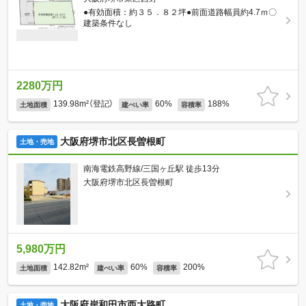
●有効面積：約３５．８２坪●前面道路幅員約4.7ｍ〇
建築条件なし
2280万円
139.98m²（登記）
60%
188%
土地面積
建ぺい率
容積率
大阪府堺市北区長曽根町
土地・売地
南海電鉄高野線/三国ヶ丘駅 徒歩13分
大阪府堺市北区長曽根町
5,980万円
142.82m²
60%
200%
土地面積
建ぺい率
容積率
大阪府岸和田市西大路町
土地・売地