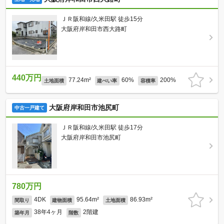
ＪＲ阪和線/久米田駅 徒歩15分
大阪府岸和田市西大路町
440万円
77.24m²
60%
200%
土地面積
建ぺい率
容積率
大阪府岸和田市池尻町
中古一戸建て
ＪＲ阪和線/久米田駅 徒歩17分
大阪府岸和田市池尻町
780万円
4DK
95.64m²
86.93m²
間取り
建物面積
土地面積
38年4ヶ月
2階建
築年月
階数