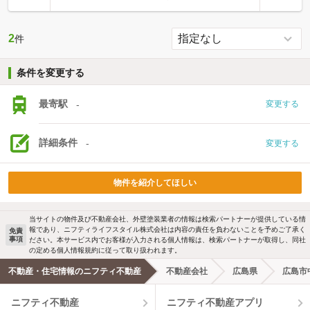
2
件
条件を変更する
最寄駅
-
変更する
詳細条件
-
変更する
物件を紹介してほしい
当サイトの物件及び不動産会社、外壁塗装業者の情報は検索パートナーが提供している情
報であり、ニフティライフスタイル株式会社は内容の責任を負わないことを予めご了承く
免責
事項
ださい。本サービス内でお客様が入力される個人情報は、検索パートナーが取得し、同社
の定める個人情報規約に従って取り扱われます。
不動産・住宅情報のニフティ不動産
不動産会社
広島県
広島市
ニフティ不動産
ニフティ不動産アプリ