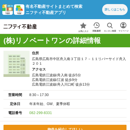
有名不動産サイトまとめて検索
詳しくは
こちら
ニフティ不動産アプリ
カンタン検索
閲覧履歴
マイページ
お気に入り
(株)リノベートワンの詳細情報
住所
広島県広島市中区舟入南３丁目１７－１１リバーサイド舟入
２０１
アクセス
広島電鉄江波線/舟入南 徒歩5分
広島電鉄江波線/江波 徒歩9分
広島電鉄江波線/舟入川口町 徒歩13分
営業時間
8:30～17:30
定休日
年末年始、GW、夏季休暇
電話番号
082-299-8331
物件を紹介してほしい