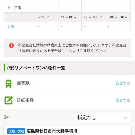
中古戸建
-
-
-
-
-
～50㎡
50～80㎡
80～100㎡
100～130㎡
土地
-
-
-
-
不動産会社情報の精度向上にご協力をお願いいたします。不動産会
社情報に誤りがある場合は
こちら
よりご連絡ください。
(株)リノベートワンの物件一覧
最寄駅
-
変更する
詳細条件
-
変更する
2
件
広島県廿日市市大野字鳴川
土地・売地