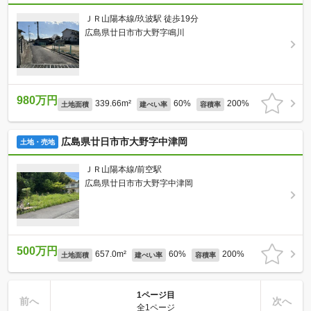
ＪＲ山陽本線/玖波駅 徒歩19分
広島県廿日市市大野字鳴川
980万円
339.66m²
60%
200%
土地面積
建ぺい率
容積率
広島県廿日市市大野字中津岡
土地・売地
ＪＲ山陽本線/前空駅
広島県廿日市市大野字中津岡
500万円
657.0m²
60%
200%
土地面積
建ぺい率
容積率
1ページ目
前へ
次へ
全1ページ