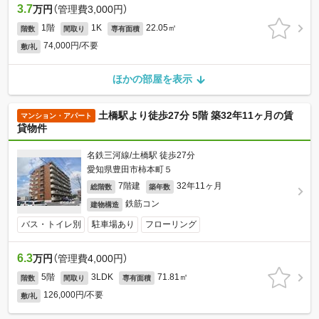
3.7
万円
（管理費3,000円）
1階
1K
22.05㎡
階数
間取り
専有面積
74,000円/不要
敷/礼
ほかの部屋を表示
土橋駅より徒歩27分 5階 築32年11ヶ月の賃
マンション・アパート
貸物件
名鉄三河線/土橋駅 徒歩27分
愛知県豊田市柿本町５
7階建
32年11ヶ月
総階数
築年数
鉄筋コン
建物構造
バス・トイレ別
駐車場あり
フローリング
6.3
万円
（管理費4,000円）
5階
3LDK
71.81㎡
階数
間取り
専有面積
126,000円/不要
敷/礼