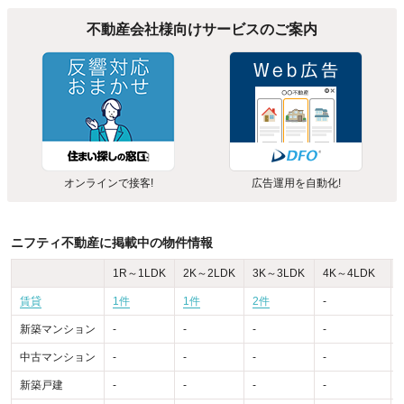
不動産会社様向けサービスのご案内
オンラインで接客!
広告運用を自動化!
ニフティ不動産に掲載中の物件情報
1R～1LDK
2K～2LDK
3K～3LDK
4K～4LDK
賃貸
1件
1件
2件
-
-
新築マンション
-
-
-
-
-
中古マンション
-
-
-
-
-
新築戸建
-
-
-
-
-