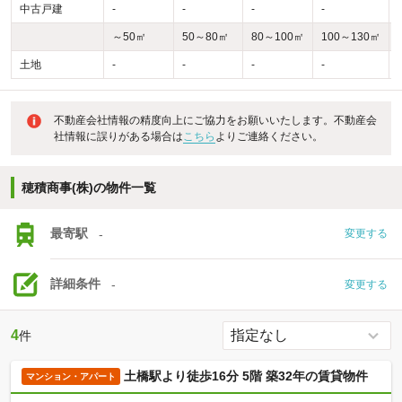
中古戸建
-
-
-
-
-
～50㎡
50～80㎡
80～100㎡
100～130㎡
土地
-
-
-
-
-
不動産会社情報の精度向上にご協力をお願いいたします。不動産会
社情報に誤りがある場合は
こちら
よりご連絡ください。
穂積商事(株)の物件一覧
最寄駅
-
変更する
詳細条件
-
変更する
4
件
土橋駅より徒歩16分 5階 築32年の賃貸物件
マンション・アパート