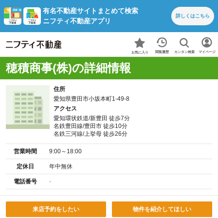
有名不動産サイトまとめて検索
詳しくは
こちら
ニフティ不動産アプリ
カンタン検索
閲覧履歴
マイページ
お気に入り
穂積商事(株)の詳細情報
住所
愛知県豊田市小坂本町1-49-8
アクセス
愛知環状鉄道/新豊田 徒歩7分
名鉄豊田線/豊田市 徒歩10分
名鉄三河線/上挙母 徒歩26分
営業時間
9:00～18:00
定休日
年中無休
電話番号
-
来店予約をしたい
物件を紹介してほしい