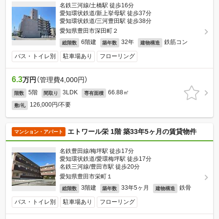
名鉄三河線/土橋駅 徒歩16分
愛知環状鉄道/新上挙母駅 徒歩37分
愛知環状鉄道/三河豊田駅 徒歩38分
愛知県豊田市深田町２
6階建
32年
鉄筋コン
総階数
築年数
建物構造
バス・トイレ別
駐車場あり
フローリング
6.3
万円
（管理費4,000円）
5階
3LDK
66.88㎡
階数
間取り
専有面積
126,000円/不要
敷/礼
エトワール栄 1階 築33年5ヶ月の賃貸物件
マンション・アパート
名鉄豊田線/梅坪駅 徒歩17分
愛知環状鉄道/愛環梅坪駅 徒歩17分
名鉄三河線/豊田市駅 徒歩20分
愛知県豊田市栄町１
3階建
33年5ヶ月
鉄骨
総階数
築年数
建物構造
バス・トイレ別
駐車場あり
フローリング