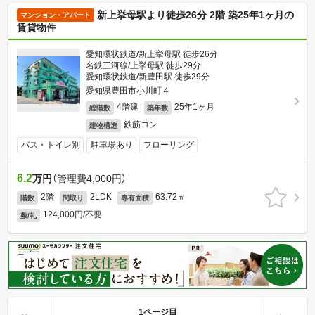
新上挙母駅より徒歩26分 2階 築25年1ヶ月の
マンション・アパート
賃貸物件
愛知環状鉄道/新上挙母駅 徒歩26分
名鉄三河線/上挙母駅 徒歩29分
愛知環状鉄道/新豊田駅 徒歩29分
愛知県豊田市小川町４
4階建
25年1ヶ月
総階数
築年数
鉄筋コン
建物構造
バス・トイレ別
駐車場あり
フローリング
6.2
万円
（管理費4,000円）
2階
2LDK
63.72㎡
階数
間取り
専有面積
124,000円/不要
敷/礼
1ページ目