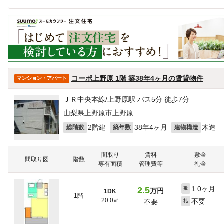
コーポ上野原 1階 築38年4ヶ月の賃貸物件
マンション・アパート
ＪＲ中央本線/上野原駅 バス5分 徒歩7分
山梨県上野原市上野原
2階建
38年4ヶ月
木造
総階数
築年数
建物構造
間取り
賃料
敷金
間取り図
階数
専有面積
管理費等
礼金
1.0ヶ月
2.5
敷
万円
1DK
1階
20.0㎡
不要
不要
礼