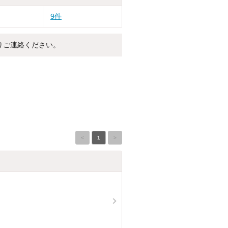
9件
りご連絡ください。
<
1
>