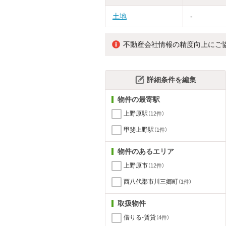
土地
-
不動産会社情報の精度向上にご
詳細条件を編集
物件の最寄駅
上野原駅
（12件）
甲斐上野駅
（1件）
物件のあるエリア
上野原市
（12件）
西八代郡市川三郷町
（1件）
取扱物件
借りる-賃貸
（4件）