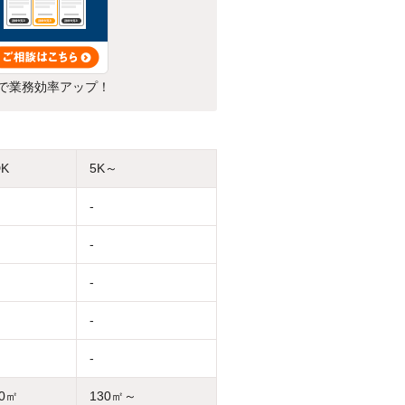
で業務効率アップ！
DK
5K～
-
-
-
-
-
30㎡
130㎡～