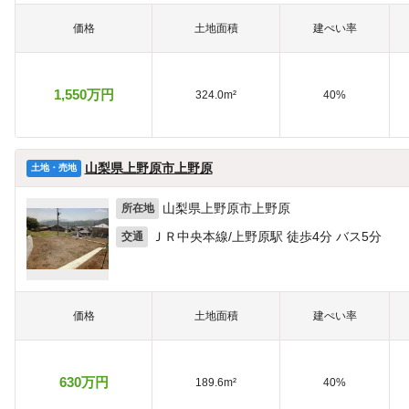
価格
土地面積
建ぺい率
1,550万円
324.0m²
40%
山梨県上野原市上野原
土地・売地
山梨県上野原市上野原
所在地
ＪＲ中央本線/上野原駅 徒歩4分 バス5分
交通
価格
土地面積
建ぺい率
630万円
189.6m²
40%