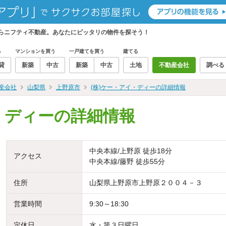
ならニフティ不動産。あなたにピッタリの物件を探そう！
る
マンションを買う
一戸建てを買う
建てる
貸
新築
中古
新築
中古
土地
不動産会社
調べる
産会社
山梨県
上野原市
(株)ケー・アイ・ディーの詳細情報
・ディーの詳細情報
中央本線/上野原 徒歩18分
アクセス
中央本線/藤野 徒歩55分
住所
山梨県上野原市上野原２００４－３
営業時間
9:30～18:30
定休日
水・第３日曜日