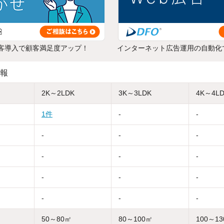
客導入で顧客満足度アップ！
インターネット広告運用の自動化
報
2K～2LDK
3K～3LDK
4K～4L
1件
-
-
-
-
-
-
-
-
-
-
-
-
-
-
50～80㎡
80～100㎡
100～1