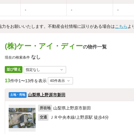
-
-
-
協力をお願いいたします。不動産会社情報に誤りがある場合は
こちら
よ
(株)ケー・アイ・ディー
の物件一覧
なし
現在の検索条件
並び替え
13
件中
1〜13件を表示
山梨県上野原市新田
土地・売地
山梨県上野原市新田
所在地
ＪＲ中央本線/上野原駅 徒歩4分
交通