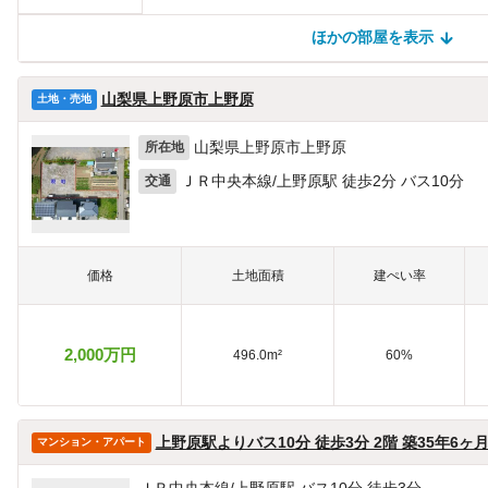
ほかの部屋を表示
ほかの部屋を検索中…
ほかの部屋は見つかりませんでした
山梨県上野原市上野原
土地・売地
山梨県上野原市上野原
所在地
ＪＲ中央本線/上野原駅 徒歩2分 バス10分
交通
価格
土地面積
建ぺい率
2,000万円
496.0m²
60%
上野原駅よりバス10分 徒歩3分 2階 築35年6ヶ
マンション・アパート
ＪＲ中央本線/上野原駅 バス10分 徒歩3分