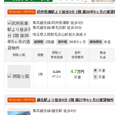
武州長瀬駅より徒歩3分 1階 築36年5ヶ月の賃貸
マンション・アパート
東武越生線/武州長瀬駅 徒歩3分
東武越生線/東毛呂駅 徒歩16分
埼玉県入間郡毛呂山町前久保南３
2階建
36年5ヶ月
木造
総階数
築年数
建物構造
間取り
賃料
敷金
間取り図
階数
専有面積
管理費等
礼金
不要
4.7
敷
万円
1LDK
1階
47.2㎡
不要
不要
礼
越生駅より徒歩4分 1階 築27年4ヶ月の賃貸物件
マンション・アパート
東武越生線/越生駅 徒歩4分