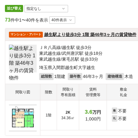
並び替え
73
件中
1〜40件を表示
越生駅より徒歩3分 1階 築46年3ヶ月の賃貸物件
マンション・アパート
ＪＲ八高線/越生駅 徒歩3分
東武越生線/武州唐沢駅 徒歩18分
東武越生線/東毛呂駅 徒歩33分
埼玉県入間郡越生町大字越生
1階建
46年3ヶ月
木造
総階数
築年数
建物構造
間取り
賃料
敷金
間取り図
階数
専有面積
管理費等
礼金
不要
3.6
敷
万円
2K
1階
34.36㎡
不要
1,000円
礼