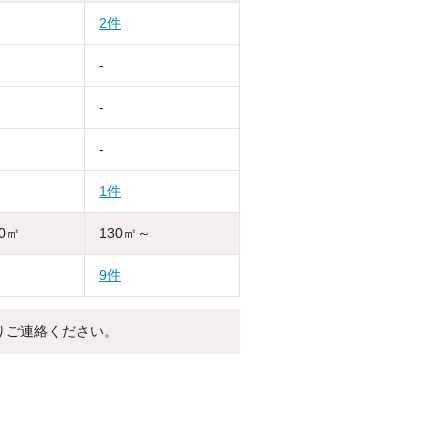
2件
-
-
-
1件
30㎡
130㎡～
9件
りご連絡ください。