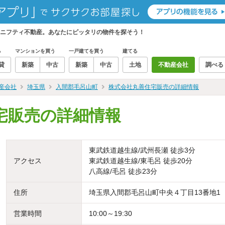
ニフティ不動産。あなたにピッタリの物件を探そう！
る
マンションを買う
一戸建てを買う
建てる
貸
新築
中古
新築
中古
土地
不動産会社
調べる
産会社
埼玉県
入間郡毛呂山町
株式会社丸善住宅販売の詳細情報
宅販売の詳細情報
東武鉄道越生線/武州長瀬 徒歩3分
アクセス
東武鉄道越生線/東毛呂 徒歩20分
八高線/毛呂 徒歩23分
住所
埼玉県入間郡毛呂山町中央４丁目13番地1
営業時間
10:00～19:30