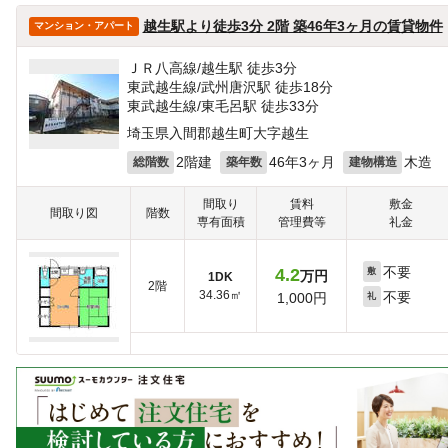
越生駅より徒歩3分 2階 築46年3ヶ月の賃貸物件
マンション・アパート
ＪＲ八高線/越生駅 徒歩3分
東武越生線/武州唐沢駅 徒歩18分
東武越生線/東毛呂駅 徒歩33分
埼玉県入間郡越生町大字越生
2階建
46年3ヶ月
木造
総階数
築年数
建物構造
間取り
賃料
敷金
間取り図
階数
専有面積
管理費等
礼金
不要
4.2
敷
万円
1DK
2階
34.36㎡
不要
1,000円
礼