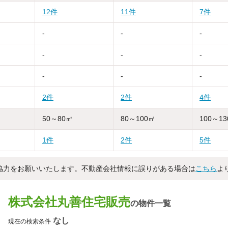
12件
11件
7件
-
-
-
-
-
-
-
-
-
2件
2件
4件
50～80㎡
80～100㎡
100～1
1件
2件
5件
協力をお願いいたします。不動産会社情報に誤りがある場合は
こちら
よ
株式会社丸善住宅販売
の物件一覧
なし
現在の検索条件