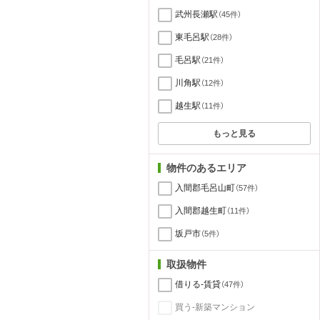
武州長瀬駅
（45件）
東毛呂駅
（28件）
毛呂駅
（21件）
川角駅
（12件）
越生駅
（11件）
もっと見る
物件のあるエリア
入間郡毛呂山町
（57件）
入間郡越生町
（11件）
坂戸市
（5件）
取扱物件
借りる-賃貸
（47件）
買う-新築マンション