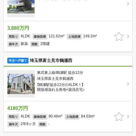
3,880万円
4LDK
121.62m²
149.2m²
間取り
建物面積
土地面積
新築
2階建
築年月
階数
埼玉県富士見市鶴瀬西
中古一戸建て
東武東上線/鶴瀬駅 徒歩12分
埼玉県富士見市鶴瀬西
【鶴瀬駅徒歩12分の4LDK！】
開放感溢れる角地×築浅住宅♪
4180万円
4LDK
90.46m²
84.03m²
間取り
建物面積
土地面積
2年8ヶ月
-
築年月
階数