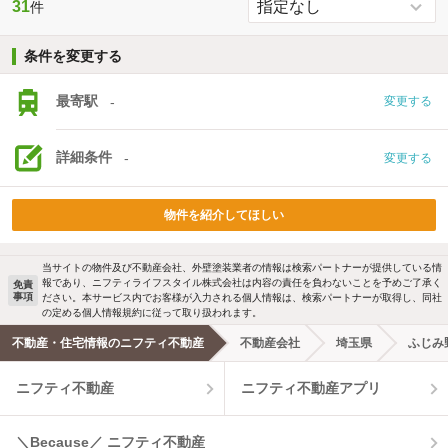
31
件
条件を変更する
最寄駅
-
変更する
詳細条件
-
変更する
物件を紹介してほしい
当サイトの物件及び不動産会社、外壁塗装業者の情報は検索パートナーが提供している情
報であり、ニフティライフスタイル株式会社は内容の責任を負わないことを予めご了承く
免責
事項
ださい。本サービス内でお客様が入力される個人情報は、検索パートナーが取得し、同社
の定める個人情報規約に従って取り扱われます。
不動産・住宅情報のニフティ不動産
不動産会社
埼玉県
ふじみ
ニフティ不動産
ニフティ不動産アプリ
＼Because／ ニフティ不動産