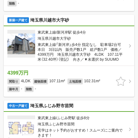
-
階数
埼玉県川越市大字砂
新築一戸建て
東武東上線/新河岸駅 徒歩4分
埼玉県川越市大字砂
東武東上線「新河岸」歩4分 指定なし 駐車場2台可
本日 3日以内 販売戸数1戸 総戸数1戸 価格／
4399万円 埼玉県川越市大字砂 4LDK 107.11平
米（32.40坪）（登記） 向き／▼未選択 by SUUMO
4399万円
4LDK
107.11m²
102.31m²
間取り
建物面積
土地面積
-
-
築年月
階数
埼玉県ふじみ野市苗間
中古一戸建て
東武東上線/ふじみ野駅 徒歩8分
埼玉県ふじみ野市苗間
見学はネット予約がおすすめ！スムーズにご案内で
きます！