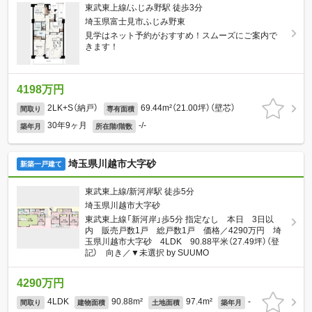
東武東上線/ふじみ野駅 徒歩3分
埼玉県富士見市ふじみ野東
見学はネット予約がおすすめ！スムーズにご案内で
きます！
4198万円
2LK+S（納戸）
69.44m²（21.00坪）（壁芯）
間取り
専有面積
30年9ヶ月
-/-
築年月
所在階/階数
埼玉県川越市大字砂
新築一戸建て
東武東上線/新河岸駅 徒歩5分
埼玉県川越市大字砂
東武東上線「新河岸」歩5分 指定なし 本日 3日以
内 販売戸数1戸 総戸数1戸 価格／4290万円 埼
玉県川越市大字砂 4LDK 90.88平米（27.49坪）（登
記） 向き／▼未選択 by SUUMO
4290万円
4LDK
90.88m²
97.4m²
-
間取り
建物面積
土地面積
築年月