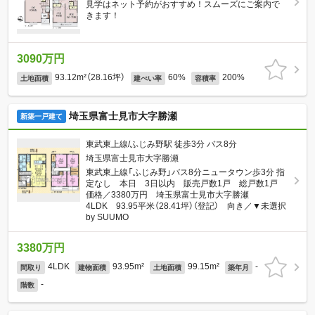
見学はネット予約がおすすめ！スムーズにご案内で
きます！
3090万円
93.12m²（28.16坪）
60%
200%
土地面積
建ぺい率
容積率
埼玉県富士見市大字勝瀬
新築一戸建て
東武東上線/ふじみ野駅 徒歩3分 バス8分
埼玉県富士見市大字勝瀬
東武東上線「ふじみ野」バス8分ニュータウン歩3分 指
定なし 本日 3日以内 販売戸数1戸 総戸数1戸
価格／3380万円 埼玉県富士見市大字勝瀬
4LDK 93.95平米（28.41坪）（登記） 向き／▼未選択
by SUUMO
3380万円
4LDK
93.95m²
99.15m²
-
間取り
建物面積
土地面積
築年月
-
階数