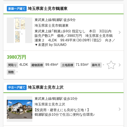
埼玉県富士見市鶴瀬東
新築一戸建て
東武東上線/鶴瀬駅 徒歩9分
埼玉県富士見市鶴瀬東
東武東上線「鶴瀬」歩9分 指定なし 本日 3日以内
販売戸数1戸 価格／3980万円 埼玉県富士見市鶴
瀬東２ 4LDK 99.49平米（30.09坪）（登記） 向き／
▼未選択 by SUUMO
3980万円
4LDK
99.49m²
71.93m²
-
間取り
建物面積
土地面積
築年月
-
階数
埼玉県富士見市上沢
中古一戸建て
東武東上線/鶴瀬駅 徒歩10分
埼玉県富士見市上沢
【投資用・建替えにも良好な立地！】
鶴瀬駅徒歩10分で生活に便利な住環境♪