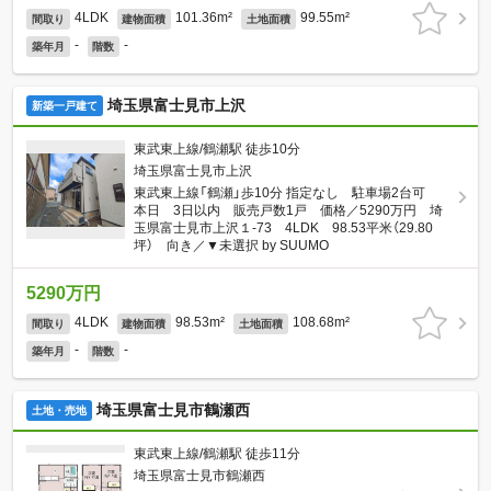
4LDK
101.36m²
99.55m²
間取り
建物面積
土地面積
-
-
築年月
階数
埼玉県富士見市上沢
新築一戸建て
東武東上線/鶴瀬駅 徒歩10分
埼玉県富士見市上沢
東武東上線「鶴瀬」歩10分 指定なし 駐車場2台可
本日 3日以内 販売戸数1戸 価格／5290万円 埼
玉県富士見市上沢１-73 4LDK 98.53平米（29.80
坪） 向き／▼未選択 by SUUMO
5290万円
4LDK
98.53m²
108.68m²
間取り
建物面積
土地面積
-
-
築年月
階数
埼玉県富士見市鶴瀬西
土地・売地
東武東上線/鶴瀬駅 徒歩11分
埼玉県富士見市鶴瀬西