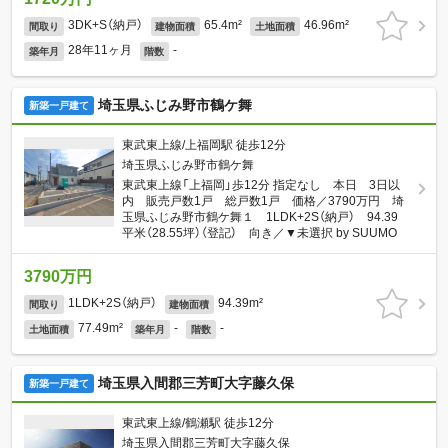
3DK+S（納戸）
65.4m²
46.96m²
間取り
建物面積
土地面積
28年11ヶ月
-
築年月
階数
埼玉県ふじみ野市鶴ケ舞
新築一戸建て
東武東上線/上福岡駅 徒歩12分
埼玉県ふじみ野市鶴ケ舞
東武東上線「上福岡」歩12分 指定なし 本日 3日以
内 販売戸数1戸 総戸数1戸 価格／3790万円 埼
玉県ふじみ野市鶴ケ舞１ 1LDK+2S（納戸） 94.39
平米（28.55坪）（登記） 向き／▼未選択 by SUUMO
3790万円
1LDK+2S（納戸）
94.39m²
間取り
建物面積
77.49m²
-
-
土地面積
築年月
階数
埼玉県入間郡三芳町大字藤久保
新築一戸建て
東武東上線/鶴瀬駅 徒歩12分
埼玉県入間郡三芳町大字藤久保