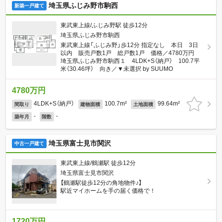
埼玉県ふじみ野市駒西
新築一戸建て
東武東上線/ふじみ野駅 徒歩12分
埼玉県ふじみ野市駒西
東武東上線「ふじみ野」歩12分 指定なし 本日 3日
以内 販売戸数1戸 総戸数1戸 価格／4780万円
埼玉県ふじみ野市駒西１ 4LDK+S（納戸） 100.7平
米（30.46坪） 向き／▼未選択 by SUUMO
4780万円
4LDK+S（納戸）
100.7m²
99.64m²
間取り
建物面積
土地面積
-
-
築年月
階数
埼玉県富士見市関沢
中古一戸建て
東武東上線/鶴瀬駅 徒歩12分
埼玉県富士見市関沢
【鶴瀬駅徒歩12分の角地物件♪】
駅近マイホームを手の届く価格で！
1720万円