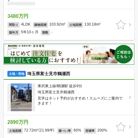
3480万円
4LDK
103.92m²
130.18m²
間取り
建物面積
土地面積
5年10ヶ月
-
築年月
階数
埼玉県富士見市鶴瀬西
土地・売地
東武東上線/鶴瀬駅 徒歩9分
埼玉県富士見市鶴瀬西
見学はネット予約がおすすめ！スムーズにご案内で
きます！
2890万円
72.72m²（21.99坪）
60%
200%
土地面積
建ぺい率
容積率