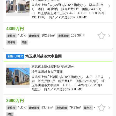
東武東上線「ふじみ野」歩15分 指定なし 駐車場2台
可 本日 3日以内 販売戸数1戸 価格／4399万
円 埼玉県富士見市上沢２-4-8 4LDK 102.88平米
（31.12坪） 向き／▼未選択 by SUUMO
4399万円
4LDK
102.88m²
103.36m²
間取り
建物面積
土地面積
-
-
築年月
階数
埼玉県川越市大字藤間
新築一戸建て
東武東上線/上福岡駅 徒歩18分
埼玉県川越市大字藤間
東武東上線「上福岡」歩18分 指定なし 本日 3日以
内 販売戸数1戸 総戸数1戸 価格／2690万円 埼
玉県川越市大字藤間 4LDK 83.42平米（25.23坪）
（登記） 向き／▼未選択 by SUUMO
2690万円
4LDK
83.42m²
79.33m²
-
間取り
建物面積
土地面積
築年月
-
階数