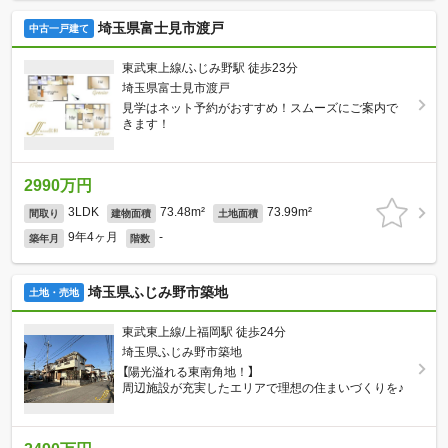
埼玉県富士見市渡戸
中古一戸建て
東武東上線/ふじみ野駅 徒歩23分
埼玉県富士見市渡戸
見学はネット予約がおすすめ！スムーズにご案内で
きます！
2990万円
3LDK
73.48m²
73.99m²
間取り
建物面積
土地面積
9年4ヶ月
-
築年月
階数
埼玉県ふじみ野市築地
土地・売地
東武東上線/上福岡駅 徒歩24分
埼玉県ふじみ野市築地
【陽光溢れる東南角地！】
周辺施設が充実したエリアで理想の住まいづくりを♪