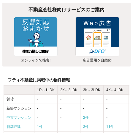
不動産会社様向けサービスのご案内
オンラインで接客!
広告運用を自動化!
ニフティ不動産に掲載中の物件情報
1R～1LDK
2K～2LDK
3K～3LDK
4K～4LDK
賃貸
-
-
-
-
-
新築マンション
-
-
-
-
-
中古マンション
-
-
2件
-
-
新築戸建
1件
-
3件
11件
-