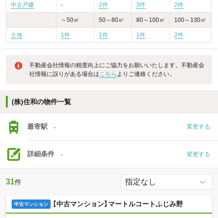
中古戸建
-
2件
3件
2件
～50㎡
50～80㎡
80～100㎡
100～130㎡
土地
1件
1件
1件
2件
-
不動産会社情報の精度向上にご協力をお願いいたします。不動産会
社情報に誤りがある場合は
こちら
よりご連絡ください。
(株)住和の物件一覧
最寄駅
-
変更する
詳細条件
-
変更する
31
件
【中古マンション】マートルコートふじみ野
中古マンション