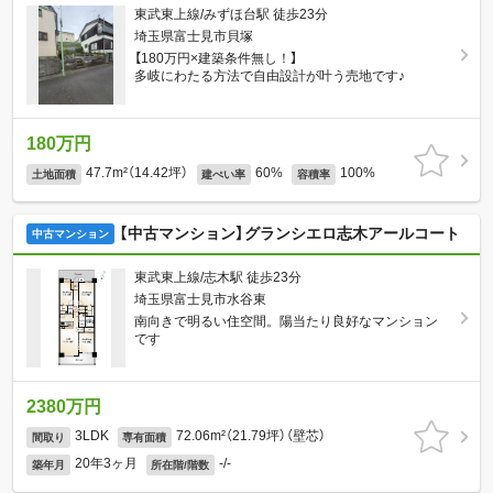
東武東上線/みずほ台駅 徒歩23分
埼玉県富士見市貝塚
【180万円×建築条件無し！】
多岐にわたる方法で自由設計が叶う売地です♪
180万円
47.7m²（14.42坪）
60%
100%
土地面積
建ぺい率
容積率
【中古マンション】グランシエロ志木アールコート
中古マンション
東武東上線/志木駅 徒歩23分
埼玉県富士見市水谷東
南向きで明るい住空間。陽当たり良好なマンション
です
2380万円
3LDK
72.06m²（21.79坪）（壁芯）
間取り
専有面積
20年3ヶ月
-/-
築年月
所在階/階数