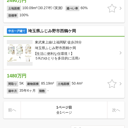
2490万円
100.09m²（30.27坪）（実測）
60%
土地面積
建ぺい率
100%
容積率
埼玉県ふじみ野市西鶴ケ岡
中古一戸建て
東武東上線/上福岡駅 徒歩28分
埼玉県ふじみ野市西鶴ケ岡
【生活に便利な住環境！】
５Kのゆとりを多目的に活用♪
1480万円
5K
85.19m²
50.4m²
間取り
建物面積
土地面積
35年4ヶ月
-
築年月
階数
1ページ目
前へ
次へ
全1ページ