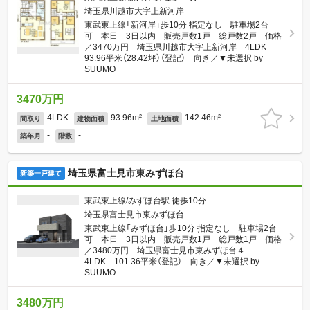
埼玉県川越市大字上新河岸
東武東上線「新河岸」歩10分 指定なし 駐車場2台
可 本日 3日以内 販売戸数1戸 総戸数2戸 価格
／3470万円 埼玉県川越市大字上新河岸 4LDK
93.96平米（28.42坪）（登記） 向き／▼未選択 by
SUUMO
3470万円
4LDK
93.96m²
142.46m²
間取り
建物面積
土地面積
-
-
築年月
階数
埼玉県富士見市東みずほ台
新築一戸建て
東武東上線/みずほ台駅 徒歩10分
埼玉県富士見市東みずほ台
東武東上線「みずほ台」歩10分 指定なし 駐車場2台
可 本日 3日以内 販売戸数1戸 総戸数1戸 価格
／3480万円 埼玉県富士見市東みずほ台４
4LDK 101.36平米（登記） 向き／▼未選択 by
SUUMO
3480万円