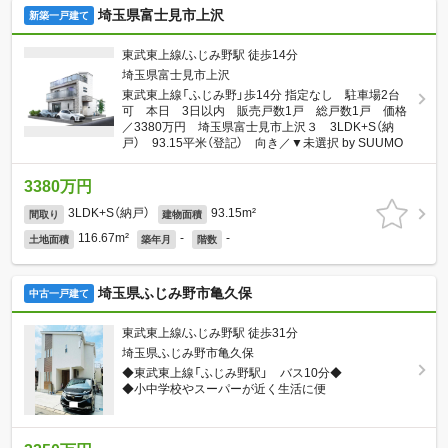
埼玉県富士見市上沢
新築一戸建て
東武東上線/ふじみ野駅 徒歩14分
埼玉県富士見市上沢
東武東上線「ふじみ野」歩14分 指定なし 駐車場2台
可 本日 3日以内 販売戸数1戸 総戸数1戸 価格
／3380万円 埼玉県富士見市上沢３ 3LDK+S（納
戸） 93.15平米（登記） 向き／▼未選択 by SUUMO
3380万円
3LDK+S（納戸）
93.15m²
間取り
建物面積
116.67m²
-
-
土地面積
築年月
階数
埼玉県ふじみ野市亀久保
中古一戸建て
東武東上線/ふじみ野駅 徒歩31分
埼玉県ふじみ野市亀久保
◆東武東上線「ふじみ野駅」 バス10分◆
◆小中学校やスーパーが近く生活に便