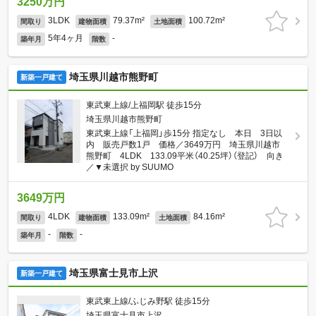
3250万円
3LDK
79.37m²
100.72m²
間取り
建物面積
土地面積
5年4ヶ月
-
築年月
階数
埼玉県川越市熊野町
新築一戸建て
東武東上線/上福岡駅 徒歩15分
埼玉県川越市熊野町
東武東上線「上福岡」歩15分 指定なし 本日 3日以
内 販売戸数1戸 価格／3649万円 埼玉県川越市
熊野町 4LDK 133.09平米（40.25坪）（登記） 向き
／▼未選択 by SUUMO
3649万円
4LDK
133.09m²
84.16m²
間取り
建物面積
土地面積
-
-
築年月
階数
埼玉県富士見市上沢
新築一戸建て
東武東上線/ふじみ野駅 徒歩15分
埼玉県富士見市上沢