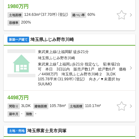
1980万円
124.63m²（37.70坪）（登記）
60%
土地面積
建ぺい率
200%
容積率
埼玉県ふじみ野市川崎
新築一戸建て
東武東上線/上福岡駅 徒歩21分
埼玉県ふじみ野市川崎
東武東上線「上福岡」歩21分 指定なし 駐車場2台
可 本日 3日以内 販売戸数1戸 総戸数6戸 価格
／4498万円 埼玉県ふじみ野市川崎２ 3LDK
105.78平米（31.99坪）（登記） 向き／▼未選択 by
SUUMO
4498万円
3LDK
105.78m²
110.17m²
間取り
建物面積
土地面積
-
-
築年月
階数
埼玉県富士見市貝塚
土地・売地