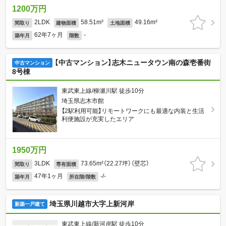
1200万円
2LDK
58.51m²
49.16m²
間取り
建物面積
土地面積
62年7ヶ月
-
築年月
階数
【中古マンション】志木ニュータウン南の森壱番街
中古マンション
8号棟
東武東上線/柳瀬川駅 徒歩10分
埼玉県志木市館
【2駅利用可能】リモートワークにも最適な内装と生活
利便施設が充実したエリア
1950万円
3LDK
73.65m²（22.27坪）（壁芯）
間取り
専有面積
47年1ヶ月
-/-
築年月
所在階/階数
埼玉県川越市大字上新河岸
新築一戸建て
東武東上線/新河岸駅 徒歩10分