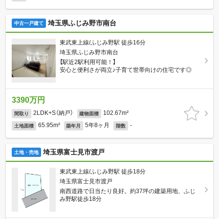
埼玉県ふじみ野市南台
中古一戸建て
東武東上線/ふじみ野駅 徒歩16分
埼玉県ふじみ野市南台
【駅近2駅利用可能！】
安心と便利さが両立♪子育て世帯向けの住宅です◎
3390万円
2LDK+S（納戸）
102.67m²
間取り
建物面積
65.95m²
5年8ヶ月
-
土地面積
築年月
階数
埼玉県富士見市渡戸
土地・売地
東武東上線/ふじみ野駅 徒歩18分
埼玉県富士見市渡戸
南西道路で日当たり良好。約37坪の建築用地、ふじ
み野駅徒歩18分