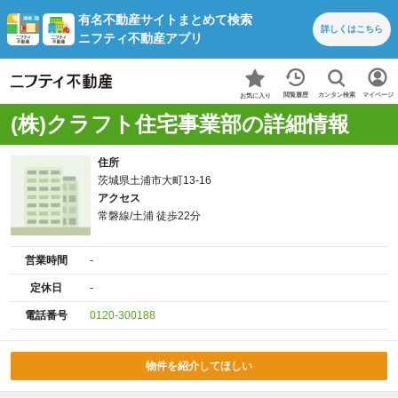
有名不動産サイトまとめて検索
詳しくは
こちら
ニフティ不動産アプリ
カンタン検索
閲覧履歴
マイページ
お気に入り
(株)クラフト住宅事業部の詳細情報
住所
茨城県土浦市大町13-16
アクセス
常磐線/土浦 徒歩22分
営業時間
-
定休日
-
電話番号
0120-300188
物件を紹介してほしい