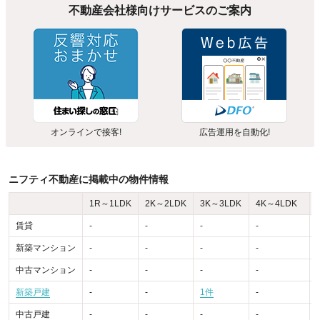
不動産会社様向けサービスのご案内
オンラインで接客!
広告運用を自動化!
ニフティ不動産に掲載中の物件情報
1R～1LDK
2K～2LDK
3K～3LDK
4K～4LDK
賃貸
-
-
-
-
-
新築マンション
-
-
-
-
-
中古マンション
-
-
-
-
-
新築戸建
-
-
1件
-
-
中古戸建
-
-
-
-
-