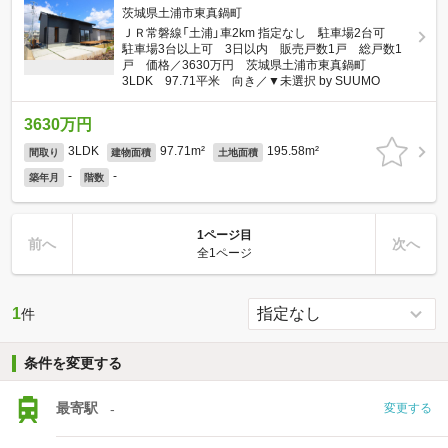
茨城県土浦市東真鍋町
ＪＲ常磐線「土浦」車2km 指定なし 駐車場2台可
駐車場3台以上可 3日以内 販売戸数1戸 総戸数1
戸 価格／3630万円 茨城県土浦市東真鍋町
3LDK 97.71平米 向き／▼未選択 by SUUMO
3630万円
3LDK
97.71m²
195.58m²
間取り
建物面積
土地面積
-
-
築年月
階数
1ページ目
前へ
次へ
全1ページ
1
件
条件を変更する
最寄駅
-
変更する