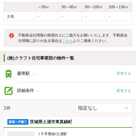
～50㎡
50～80㎡
80～100㎡
100～130㎡
土地
-
-
-
-
-
不動産会社情報の精度向上にご協力をお願いいたします。不動産会
社情報に誤りがある場合は
こちら
よりご連絡ください。
(株)クラフト住宅事業部の物件一覧
最寄駅
-
変更する
詳細条件
-
変更する
1
件
茨城県土浦市東真鍋町
新築一戸建て
ＪＲ常磐線/土浦駅