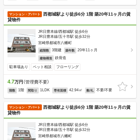
西都城駅より徒歩6分 1階 築20年11ヶ月の賃
マンション・アパート
貸物件
JR日豊本線/西都城駅 徒歩6分
JR日豊本線/五十市駅 徒歩32分
宮崎県都城市八幡町
3階建
20年11ヶ月
総階数
築年数
鉄骨造
建物構造
駐車場あり
ペット相談
フローリング
4.7
万円
（管理費不要）
1階
1LDK
42.94㎡
不要/不要
階数
間取り
専有面積
敷/礼
西都城駅より徒歩6分 1階 築20年11ヶ月の賃
マンション・アパート
貸物件
JR日豊本線/西都城駅 徒歩6分
JR日豊本線/五十市駅 徒歩32分
宮崎県都城市八幡町