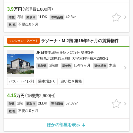
3.9
万円
（管理費1,800円）
2階
1LDK
42.8㎡
階数
間取り
専有面積
不要/1.0ヶ月
敷/礼
ラゾーナ・M 2階 築15年9ヶ月の賃貸物件
マンション・アパート
JR日豊本線/三股駅 バス3分 徒歩3分
宮崎県北諸県郡三股町大字宮村字植木2863-1
2階建
15年9ヶ月
木造
総階数
築年数
建物構造
バス・トイレ別
駐車場あり
追い炊き機能
4.15
万円
（管理費2,900円）
2階
2LDK
57.07㎡
階数
間取り
専有面積
不要/1.0ヶ月
敷/礼
ほかの部屋を表示