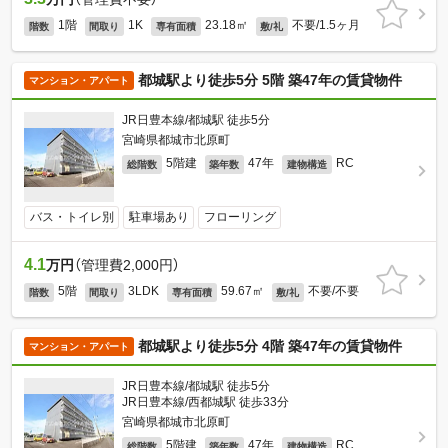
1階
1K
23.18㎡
不要/1.5ヶ月
階数
間取り
専有面積
敷/礼
都城駅より徒歩5分 5階 築47年の賃貸物件
マンション・アパート
JR日豊本線/都城駅 徒歩5分
宮崎県都城市北原町
5階建
47年
RC
総階数
築年数
建物構造
バス・トイレ別
駐車場あり
フローリング
4.1
万円
（管理費2,000円）
5階
3LDK
59.67㎡
不要/不要
階数
間取り
専有面積
敷/礼
都城駅より徒歩5分 4階 築47年の賃貸物件
マンション・アパート
JR日豊本線/都城駅 徒歩5分
JR日豊本線/西都城駅 徒歩33分
宮崎県都城市北原町
5階建
47年
RC
総階数
築年数
建物構造