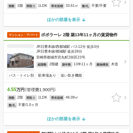
1階
1LDK
33.61㎡
不要/不要
階数
間取り
専有面積
敷/礼
ほかの部屋を表示
ポポラーレ 2階 築13年11ヶ月の賃貸物件
マンション・アパート
JR日豊本線/西都城駅 バス12分 徒歩3分
JR日豊本線/都城駅 徒歩28分
宮崎県都城市宮丸町2街区23号
2階建
13年11ヶ月
木造
総階数
築年数
建物構造
バス・トイレ別
駐車場あり
追い炊き機能
4.55
万円
（管理費1,900円）
2階
1LDK
46.09㎡
階数
間取り
専有面積
不要/1.0ヶ月
敷/礼
ほかの部屋を表示