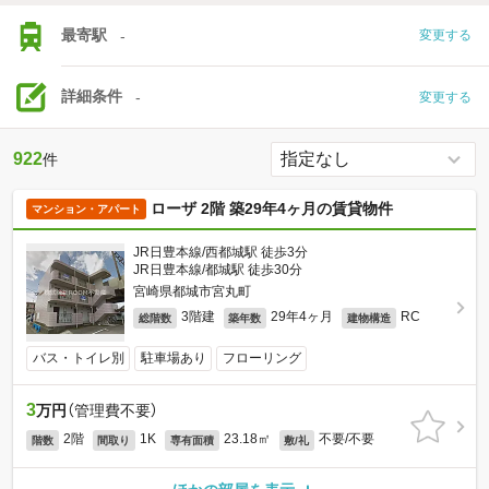
最寄駅
-
変更する
詳細条件
-
変更する
922
件
ローザ 2階 築29年4ヶ月の賃貸物件
マンション・アパート
JR日豊本線/西都城駅 徒歩3分
JR日豊本線/都城駅 徒歩30分
宮崎県都城市宮丸町
3階建
29年4ヶ月
RC
総階数
築年数
建物構造
バス・トイレ別
駐車場あり
フローリング
3
万円
（管理費不要）
2階
1K
23.18㎡
不要/不要
階数
間取り
専有面積
敷/礼