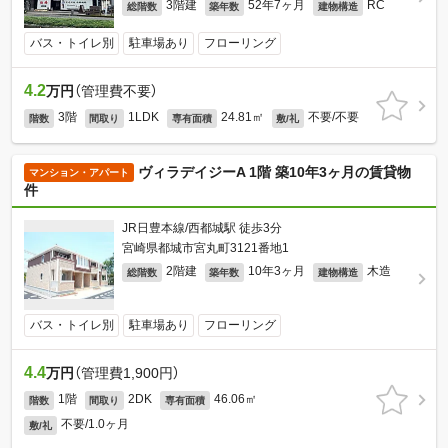
3階建
52年7ヶ月
RC
総階数
築年数
建物構造
バス・トイレ別
駐車場あり
フローリング
4.2
万円
（管理費不要）
3階
1LDK
24.81㎡
不要/不要
階数
間取り
専有面積
敷/礼
ヴィラデイジーA 1階 築10年3ヶ月の賃貸物
マンション・アパート
件
JR日豊本線/西都城駅 徒歩3分
宮崎県都城市宮丸町3121番地1
2階建
10年3ヶ月
木造
総階数
築年数
建物構造
バス・トイレ別
駐車場あり
フローリング
4.4
万円
（管理費1,900円）
1階
2DK
46.06㎡
階数
間取り
専有面積
不要/1.0ヶ月
敷/礼