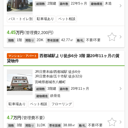
2階建
22年5ヶ月
木造
総階数
築年数
建物構造
バス・トイレ別
駐車場あり
ペット相談
4.45
万円
（管理費2,200円）
1階
2DK
42.77㎡
不要/不要
階数
間取り
専有面積
敷/礼
西都城駅より徒歩6分 3階 築20年11ヶ月の賃
マンション・アパート
貸物件
JR日豊本線/西都城駅 徒歩6分
JR日豊本線/五十市駅 徒歩32分
宮崎県都城市八幡町
3階建
20年11ヶ月
総階数
築年数
鉄骨造
建物構造
駐車場あり
ペット相談
フローリング
4.7
万円
（管理費不要）
3階
1LDK
38.88㎡
不要/不要
階数
間取り
専有面積
敷/礼