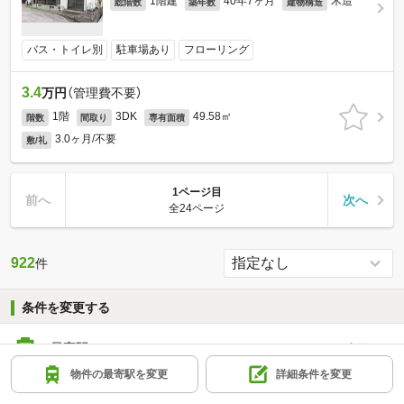
1階建
40年7ヶ月
木造
総階数
築年数
建物構造
バス・トイレ別
駐車場あり
フローリング
3.4
万円
（管理費不要）
1階
3DK
49.58㎡
階数
間取り
専有面積
3.0ヶ月/不要
敷/礼
1ページ目
前へ
次へ
全24ページ
922
件
条件を変更する
最寄駅
-
変更する
物件の最寄駅を変更
詳細条件を変更
詳細条件
-
変更する