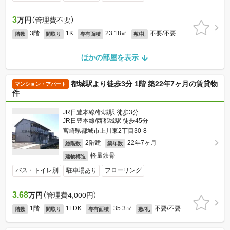
3
万円
（管理費不要）
3階
1K
23.18㎡
不要/不要
階数
間取り
専有面積
敷/礼
ほかの部屋を表示
都城駅より徒歩3分 1階 築22年7ヶ月の賃貸物
マンション・アパート
件
JR日豊本線/都城駅 徒歩3分
JR日豊本線/西都城駅 徒歩45分
宮崎県都城市上川東2丁目30-8
2階建
22年7ヶ月
総階数
築年数
軽量鉄骨
建物構造
バス・トイレ別
駐車場あり
フローリング
3.68
万円
（管理費4,000円）
1階
1LDK
35.3㎡
不要/不要
階数
間取り
専有面積
敷/礼