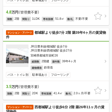
バス・トイレ別
駐車場あり
フローリング
4.8
万円
（管理費不要）
2階
1LDK
51.8㎡
不要/不要
階数
間取り
専有面積
敷/礼
都城駅より徒歩7分 2階 築39年4ヶ月の賃貸物
マンション・アパート
件
JR日豊本線/都城駅 徒歩7分
JR日豊本線/西都城駅 徒歩27分
宮崎県都城市栄町26
2階建
39年4ヶ月
総階数
築年数
鉄骨造
建物構造
バス・トイレ別
駐車場あり
フローリング
3.5
万円
（管理費不要）
2階
2DK
41.4㎡
2.0ヶ月/不要
階数
間取り
専有面積
敷/礼
西都城駅より徒歩6分 2階 築26年11ヶ月の賃
マンション・アパート
貸物件