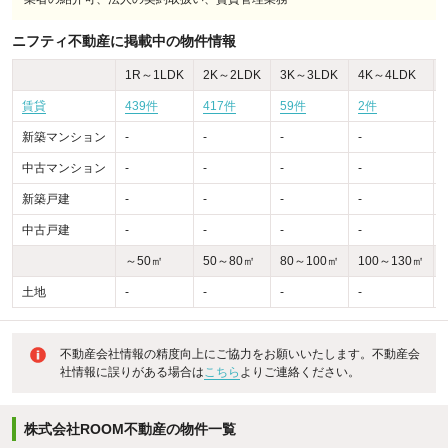
ニフティ不動産に掲載中の物件情報
1R～1LDK
2K～2LDK
3K～3LDK
4K～4LDK
賃貸
439件
417件
59件
2件
新築マンション
-
-
-
-
-
中古マンション
-
-
-
-
-
新築戸建
-
-
-
-
-
中古戸建
-
-
-
-
-
～50㎡
50～80㎡
80～100㎡
100～130㎡
土地
-
-
-
-
-
不動産会社情報の精度向上にご協力をお願いいたします。不動産会
社情報に誤りがある場合は
こちら
よりご連絡ください。
株式会社ROOM不動産の物件一覧