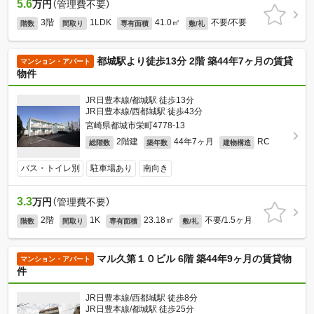
5.6
万円
（管理費不要）
3階
1LDK
41.0㎡
不要/不要
階数
間取り
専有面積
敷/礼
都城駅より徒歩13分 2階 築44年7ヶ月の賃貸
マンション・アパート
物件
JR日豊本線/都城駅 徒歩13分
JR日豊本線/西都城駅 徒歩43分
宮崎県都城市栄町4778-13
2階建
44年7ヶ月
RC
総階数
築年数
建物構造
バス・トイレ別
駐車場あり
南向き
3.3
万円
（管理費不要）
2階
1K
23.18㎡
不要/1.5ヶ月
階数
間取り
専有面積
敷/礼
マル久第１０ビル 6階 築44年9ヶ月の賃貸物
マンション・アパート
件
JR日豊本線/西都城駅 徒歩8分
JR日豊本線/都城駅 徒歩25分