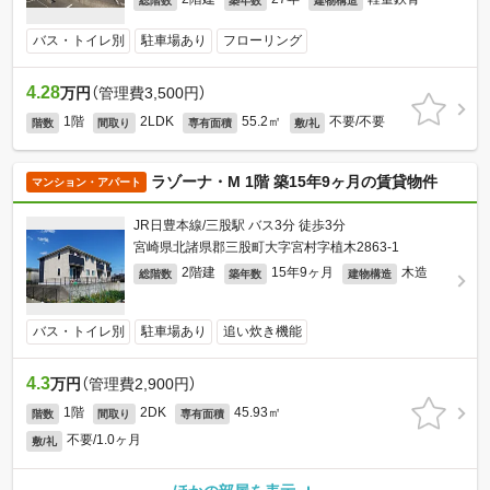
総階数
築年数
建物構造
バス・トイレ別
駐車場あり
フローリング
4.28
万円
（管理費3,500円）
1階
2LDK
55.2㎡
不要/不要
階数
間取り
専有面積
敷/礼
ラゾーナ・M 1階 築15年9ヶ月の賃貸物件
マンション・アパート
JR日豊本線/三股駅 バス3分 徒歩3分
宮崎県北諸県郡三股町大字宮村字植木2863-1
2階建
15年9ヶ月
木造
総階数
築年数
建物構造
バス・トイレ別
駐車場あり
追い炊き機能
4.3
万円
（管理費2,900円）
1階
2DK
45.93㎡
階数
間取り
専有面積
不要/1.0ヶ月
敷/礼