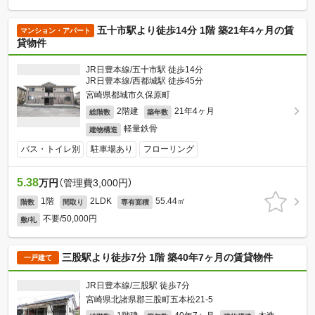
五十市駅より徒歩14分 1階 築21年4ヶ月の賃
マンション・アパート
貸物件
JR日豊本線/五十市駅 徒歩14分
JR日豊本線/西都城駅 徒歩45分
宮崎県都城市久保原町
2階建
21年4ヶ月
総階数
築年数
軽量鉄骨
建物構造
バス・トイレ別
駐車場あり
フローリング
5.38
万円
（管理費3,000円）
1階
2LDK
55.44㎡
階数
間取り
専有面積
不要/50,000円
敷/礼
三股駅より徒歩7分 1階 築40年7ヶ月の賃貸物件
一戸建て
JR日豊本線/三股駅 徒歩7分
宮崎県北諸県郡三股町五本松21-5