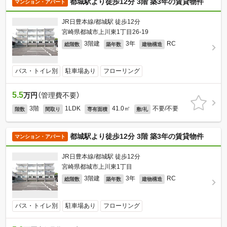
都城駅より徒歩12分 3階 築3年の賃貸物件
マンション・アパート
JR日豊本線/都城駅 徒歩12分
宮崎県都城市上川東1丁目26-19
3階建
3年
RC
総階数
築年数
建物構造
バス・トイレ別
駐車場あり
フローリング
5.5
万円
（管理費不要）
3階
1LDK
41.0㎡
不要/不要
階数
間取り
専有面積
敷/礼
都城駅より徒歩12分 3階 築3年の賃貸物件
マンション・アパート
JR日豊本線/都城駅 徒歩12分
宮崎県都城市上川東1丁目
3階建
3年
RC
総階数
築年数
建物構造
バス・トイレ別
駐車場あり
フローリング