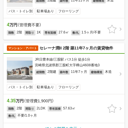
2階建
11年11ヶ月
木造
総階数
築年数
建物構造
バス・トイレ別
駐車場あり
フローリング
4
万円
（管理費不要）
2階
1K
27.6㎡
1.5ヶ月/不要
階数
間取り
専有面積
敷/礼
セレーナ潤II 2階 築11年7ヶ月の賃貸物件
マンション・アパート
JR日豊本線/三股駅 バス1分 徒歩1分
宮崎県北諸県郡三股町大字樺山4608番地3
2階建
11年7ヶ月
木造
総階数
築年数
建物構造
バス・トイレ別
駐車場あり
フローリング
4.35
万円
（管理費1,900円）
2階
2LDK
57.63㎡
階数
間取り
専有面積
不要/1.0ヶ月
敷/礼