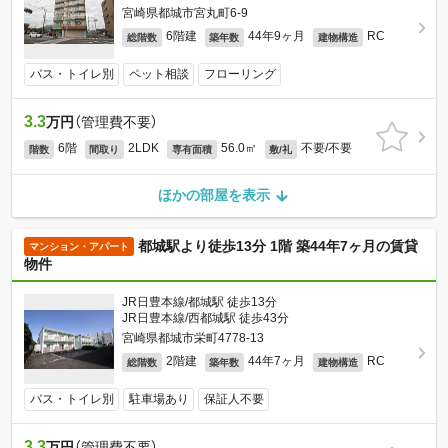
宮崎県都城市宮丸町6-9
6階建
44年9ヶ月
RC
総階数
築年数
建物構造
バス・トイレ別
ペット相談
フローリング
3.3
万円
（管理費不要）
6階
2LDK
56.0㎡
不要/不要
階数
間取り
専有面積
敷/礼
ほかの部屋を表示
都城駅より徒歩13分 1階 築44年7ヶ月の賃貸
マンション・アパート
物件
JR日豊本線/都城駅 徒歩13分
JR日豊本線/西都城駅 徒歩43分
宮崎県都城市栄町4778-13
2階建
44年7ヶ月
RC
総階数
築年数
建物構造
バス・トイレ別
駐車場あり
保証人不要
3.3
万円
（管理費不要）