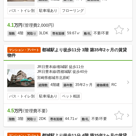
バス・トイレ別
駐車場あり
フローリング
4.1
万円
（管理費2,000円）
4階
3LDK
59.67㎡
不要/不要
階数
間取り
専有面積
敷/礼
都城駅より徒歩11分 3階 築35年2ヶ月の賃貸
マンション・アパート
物件
JR日豊本線/都城駅 徒歩11分
JR日豊本線/西都城駅 徒歩40分
宮崎県都城市北原町
4階建
35年2ヶ月
RC
総階数
築年数
建物構造
バス・トイレ別
駐車場あり
ペット相談
4.5
万円
（管理費不要）
3階
2DK
44.71㎡
不要/不要
階数
間取り
専有面積
敷/礼
都城駅より徒歩11分 4階 築35年2ヶ月の賃貸
マンション・アパート