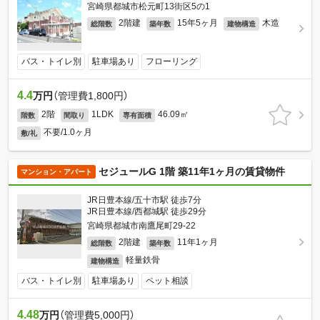
宮崎県都城市松元町13街区5の1
2階建
15年5ヶ月
木造
総階数
築年数
建物構造
バス・トイレ別
駐車場あり
フローリング
4.4
万円
（管理費1,800円）
2階
1LDK
46.09㎡
階数
間取り
専有面積
不要/1.0ヶ月
敷/礼
セジュールG 1階 築11年1ヶ月の賃貸物件
マンション・アパート
JR日豊本線/五十市駅 徒歩7分
JR日豊本線/西都城駅 徒歩29分
宮崎県都城市南鷹尾町29-22
2階建
11年1ヶ月
総階数
築年数
軽量鉄骨
建物構造
バス・トイレ別
駐車場あり
ペット相談
4.48
万円
（管理費5,000円）