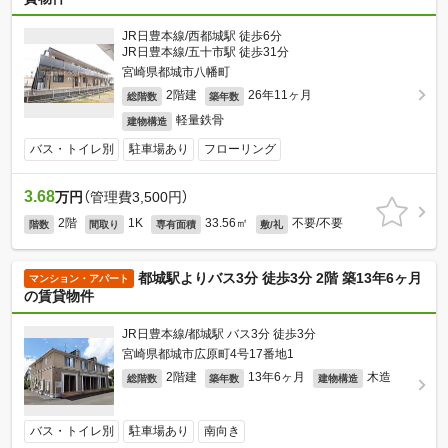
JR日豊本線/西都城駅 徒歩6分
JR日豊本線/五十市駅 徒歩31分
宮崎県都城市八幡町
2階建
26年11ヶ月
総階数
築年数
軽量鉄骨
建物構造
バス・トイレ別
駐車場あり
フローリング
3.68
万円
（管理費3,500円）
2階
1K
33.56㎡
不要/不要
階数
間取り
専有面積
敷/礼
都城駅よりバス3分 徒歩3分 2階 築13年6ヶ月
マンション・アパート
の賃貸物件
JR日豊本線/都城駅 バス3分 徒歩3分
宮崎県都城市広原町4号17番地1
2階建
13年6ヶ月
木造
総階数
築年数
建物構造
バス・トイレ別
駐車場あり
南向き