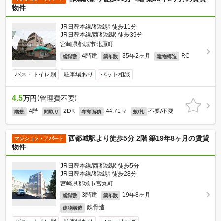
物件
JR日豊本線/都城駅 徒歩11分
JR日豊本線/西都城駅 徒歩39分
宮崎県都城市北原町
4階建
35年2ヶ月
RC
総階数
築年数
建物構造
バス・トイレ別
駐車場あり
ペット相談
4.5
万円
（管理費不要）
4階
2DK
44.71㎡
不要/不要
階数
間取り
専有面積
敷/礼
西都城駅より徒歩5分 2階 築19年8ヶ月の賃貸
マンション・アパート
物件
JR日豊本線/西都城駅 徒歩5分
JR日豊本線/都城駅 徒歩28分
宮崎県都城市宮丸町
3階建
19年8ヶ月
総階数
築年数
鉄骨造
建物構造