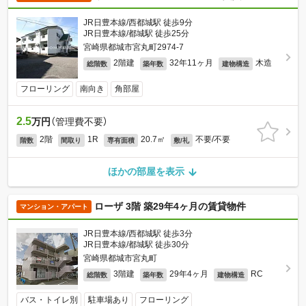
JR日豊本線/西都城駅 徒歩9分
JR日豊本線/都城駅 徒歩25分
宮崎県都城市宮丸町2974-7
2階建
32年11ヶ月
木造
総階数
築年数
建物構造
フローリング
南向き
角部屋
2.5
万円
（管理費不要）
2階
1R
20.7㎡
不要/不要
階数
間取り
専有面積
敷/礼
ほかの部屋を表示
ローザ 3階 築29年4ヶ月の賃貸物件
マンション・アパート
JR日豊本線/西都城駅 徒歩3分
JR日豊本線/都城駅 徒歩30分
宮崎県都城市宮丸町
3階建
29年4ヶ月
RC
総階数
築年数
建物構造
バス・トイレ別
駐車場あり
フローリング