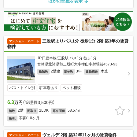
ほかの部屋を表示
三股駅よりバス1分 徒歩1分 2階 築3年の賃貸
マンション・アパート
物件
JR日豊本線/三股駅 バス1分 徒歩1分
宮崎県北諸県郡三股町大字樺山字射場前4573-93
2階建
3年
木造
総階数
築年数
建物構造
バス・トイレ別
駐車場あり
ペット相談
6.3
万円
（管理費3,500円）
2階
2LDK
58.57㎡
階数
間取り
専有面積
不要/1.0ヶ月
敷/礼
ヴェルデ 2階 築32年11ヶ月の賃貸物件
マンション・アパート