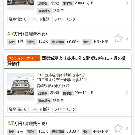
3階建
20年11ヶ月
総階数
築年数
鉄骨造
建物構造
駐車場あり
ペット相談
フローリング
4.7
万円
（管理費不要）
1階
1LDK
38.88㎡
不要/不要
階数
間取り
専有面積
敷/礼
西都城駅より徒歩6分 2階 築20年11ヶ月の賃
マンション・アパート
貸物件
JR日豊本線/西都城駅 徒歩6分
JR日豊本線/五十市駅 徒歩32分
宮崎県都城市八幡町
3階建
20年11ヶ月
総階数
築年数
鉄骨造
建物構造
駐車場あり
ペット相談
フローリング
4.7
万円
（管理費不要）
2階
1LDK
38.88㎡
不要/不要
階数
間取り
専有面積
敷/礼