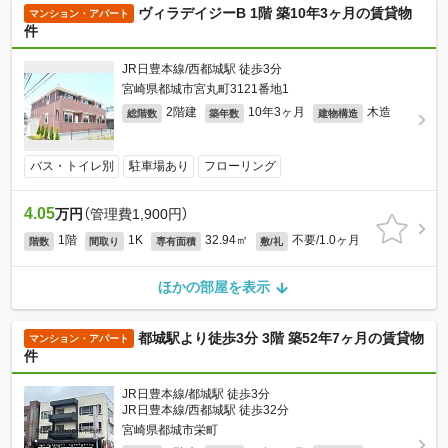
ヴィラデイジーB 1階 築10年3ヶ月の賃貸物
マンション・アパート
件
JR日豊本線/西都城駅 徒歩3分
宮崎県都城市宮丸町3121番地1
2階建
10年3ヶ月
木造
総階数
築年数
建物構造
バス・トイレ別
駐車場あり
フローリング
4.05
万円
（管理費1,900円）
1階
1K
32.94㎡
不要/1.0ヶ月
階数
間取り
専有面積
敷/礼
ほかの部屋を表示
都城駅より徒歩3分 3階 築52年7ヶ月の賃貸物
マンション・アパート
件
JR日豊本線/都城駅 徒歩3分
JR日豊本線/西都城駅 徒歩32分
宮崎県都城市栄町