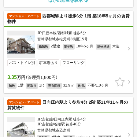
ほかの部屋を表示
西都城駅より徒歩6分 1階 築18年5ヶ月の賃貸
マンション・アパート
物件
JR日豊本線/西都城駅 徒歩6分
宮崎県都城市松元町3街区15号
2階建
18年5ヶ月
木造
総階数
築年数
建物構造
バス・トイレ別
駐車場あり
フローリング
3.35
万円
（管理費1,800円）
1階
1R
32.9㎡
不要/1.0ヶ月
階数
間取り
専有面積
敷/礼
日向庄内駅より徒歩4分 2階 築11年11ヶ月の
マンション・アパート
賃貸物件
JR吉都線/日向庄内駅 徒歩4分
JR吉都線/谷頭駅 徒歩40分
宮崎県都城市乙房町