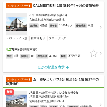
CALMEST西町 1階 築10年4ヶ月の賃貸物件
マンション・アパート
JR日豊本線/西都城駅 徒歩6分
宮崎県都城市西町3490番地
2階建
10年4ヶ月
木造
総階数
築年数
建物構造
バス・トイレ別
駐車場あり
フローリング
4.2
万円
（管理費不要）
1階
1R
33.9㎡
不要/不要
階数
間取り
専有面積
敷/礼
ほかの部屋を表示
五十市駅よりバス6分 徒歩6分 1階 築27年の
マンション・アパート
賃貸物件
新着
JR日豊本線/五十市駅 バス6分 徒歩6分
JR日豊本線/西都城駅 徒歩42分
宮崎県都城市蓑原町8237-1
2階建
27年
軽量鉄骨