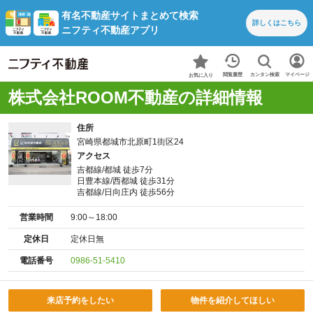
有名不動産サイトまとめて検索
詳しくは
こちら
ニフティ不動産アプリ
カンタン検索
閲覧履歴
マイページ
お気に入り
株式会社ROOM不動産の詳細情報
住所
宮崎県都城市北原町1街区24
アクセス
吉都線/都城 徒歩7分
日豊本線/西都城 徒歩31分
吉都線/日向庄内 徒歩56分
営業時間
9:00～18:00
定休日
定休日無
電話番号
0986-51-5410
来店予約をしたい
物件を紹介してほしい