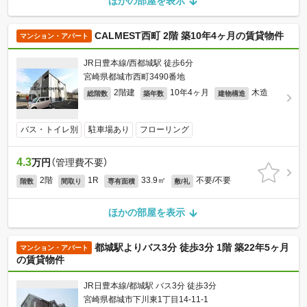
ほかの部屋を表示
CALMEST西町 2階 築10年4ヶ月の賃貸物件
マンション・アパート
JR日豊本線/西都城駅 徒歩6分
宮崎県都城市西町3490番地
2階建
10年4ヶ月
木造
総階数
築年数
建物構造
バス・トイレ別
駐車場あり
フローリング
4.3
万円
（管理費不要）
2階
1R
33.9㎡
不要/不要
階数
間取り
専有面積
敷/礼
ほかの部屋を表示
都城駅よりバス3分 徒歩3分 1階 築22年5ヶ月
マンション・アパート
の賃貸物件
JR日豊本線/都城駅 バス3分 徒歩3分
宮崎県都城市下川東1丁目14-11-1