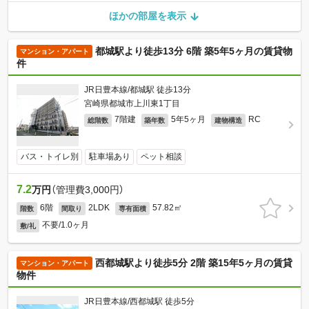
ほかの部屋を表示
都城駅より徒歩13分 6階 築5年5ヶ月の賃貸物
マンション・アパート
件
JR日豊本線/都城駅 徒歩13分
宮崎県都城市上川東1丁目
7階建
5年5ヶ月
RC
総階数
築年数
建物構造
バス・トイレ別
駐車場あり
ペット相談
7.2
万円
（管理費3,000円）
6階
2LDK
57.82㎡
階数
間取り
専有面積
不要/1.0ヶ月
敷/礼
西都城駅より徒歩5分 2階 築15年5ヶ月の賃貸
マンション・アパート
物件
JR日豊本線/西都城駅 徒歩5分