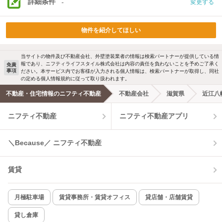
詳細条件
-
変更する
物件を紹介してほしい
当サイトの物件及び不動産会社、外壁塗装業者の情報は検索パートナーが提供している情
報であり、ニフティライフスタイル株式会社は内容の責任を負わないことを予めご了承く
免責
事項
ださい。本サービス内でお客様が入力される個人情報は、検索パートナーが取得し、同社
の定める個人情報規約に従って取り扱われます。
不動産・住宅情報のニフティ不動産
不動産会社
滋賀県
近江八
ニフティ不動産
ニフティ不動産アプリ
＼Because／ ニフティ不動産
賃貸
月極駐車場
賃貸事務所・賃貸オフィス
貸店舗・店舗賃貸
貸し倉庫