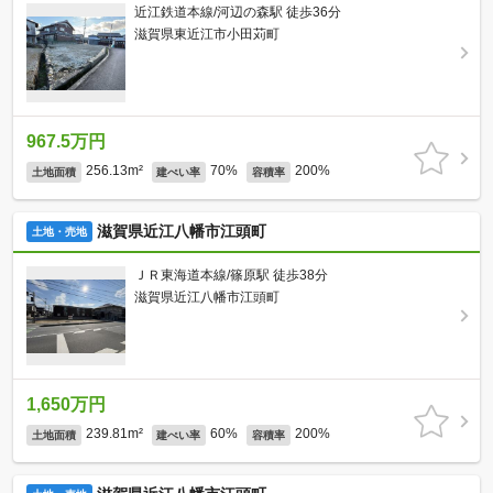
近江鉄道本線/河辺の森駅 徒歩36分
滋賀県東近江市小田苅町
967.5万円
256.13m²
70%
200%
土地面積
建ぺい率
容積率
滋賀県近江八幡市江頭町
土地・売地
ＪＲ東海道本線/篠原駅 徒歩38分
滋賀県近江八幡市江頭町
1,650万円
239.81m²
60%
200%
土地面積
建ぺい率
容積率