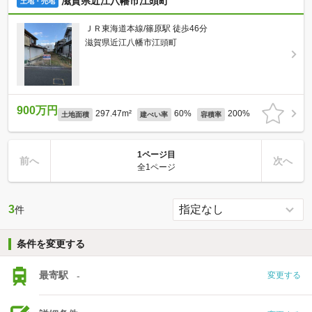
滋賀県近江八幡市江頭町
土地・売地
ＪＲ東海道本線/篠原駅 徒歩46分
滋賀県近江八幡市江頭町
900万円
297.47m²
60%
200%
土地面積
建ぺい率
容積率
1ページ目
前へ
次へ
全1ページ
3
件
条件を変更する
最寄駅
-
変更する