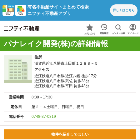
有名不動産サイトまとめて検索
詳しくは
こちら
ニフティ不動産アプリ
カンタン検索
閲覧履歴
マイページ
お気に入り
パナレイク開発(株)の詳細情報
住所
滋賀県近江八幡市上田町１２８８－５
アクセス
近江鉄道八日市線/近江八幡 徒歩17分
近江鉄道八日市線/武佐 徒歩28分
近江鉄道八日市線/平田 徒歩48分
営業時間
8:30～17:30
定休日
第２・４土曜日、日曜日、祝日
電話番号
0748-37-0319
物件を紹介してほしい