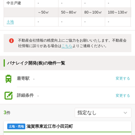
中古戸建
-
-
-
-
-
～50㎡
50～80㎡
80～100㎡
100～130㎡
土地
-
-
-
-
不動産会社情報の精度向上にご協力をお願いいたします。不動産会
社情報に誤りがある場合は
こちら
よりご連絡ください。
パナレイク開発(株)の物件一覧
最寄駅
-
変更する
詳細条件
-
変更する
3
件
滋賀県東近江市小田苅町
土地・売地