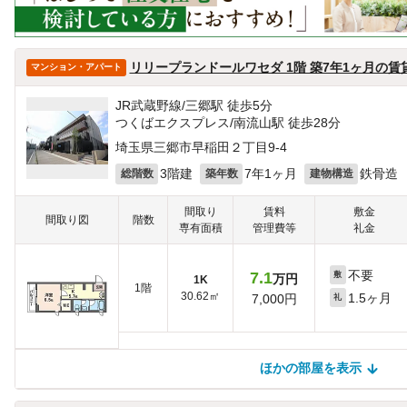
リリープランドールワセダ 1階 築7年1ヶ月の賃
マンション・アパート
JR武蔵野線/三郷駅 徒歩5分
つくばエクスプレス/南流山駅 徒歩28分
埼玉県三郷市早稲田２丁目9-4
3階建
7年1ヶ月
鉄骨造
総階数
築年数
建物構造
間取り
賃料
敷金
間取り図
階数
専有面積
管理費等
礼金
不要
7.1
敷
万円
1K
1階
30.62㎡
1.5ヶ月
7,000円
礼
ほかの部屋を表示
ほかの部屋を検索中…