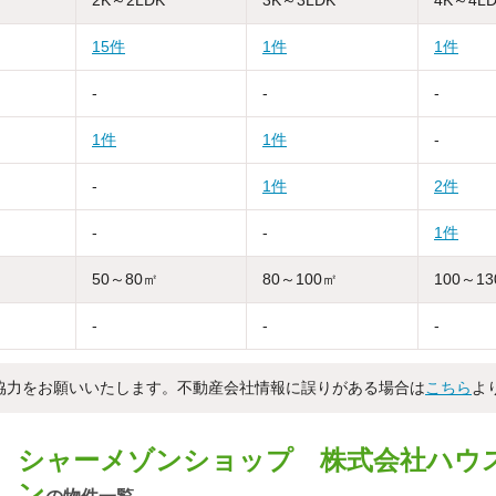
15件
1件
1件
-
-
-
1件
1件
-
-
1件
2件
-
-
1件
50～80㎡
80～100㎡
100～1
-
-
-
協力をお願いいたします。不動産会社情報に誤りがある場合は
こちら
よ
シャーメゾンショップ 株式会社ハウ
ン