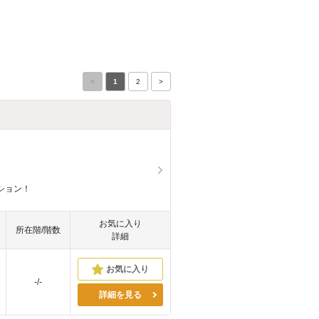
<
1
2
>
ション！
お気に入り
所在階/階数
詳細
-/-
詳細を見る