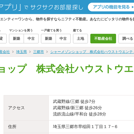
エンティーワンから、物件を探すならニフティ不動産。あなたにピッタリの物件を
る
マンションを買う
一戸建てを買う
建てる
貸
新築
中古
新築
中古
土地
不動産会社
調べる
産会社
埼玉県
三郷市
シャーメゾンショップ 株式会社ハウストウエンテ
ョップ 株式会社ハウストウエ
武蔵野線/三郷 徒歩7分
アクセス
武蔵野線/新三郷 徒歩26分
流鉄流山線/平和台 徒歩28分
住所
埼玉県三郷市早稲田１丁目１７−６