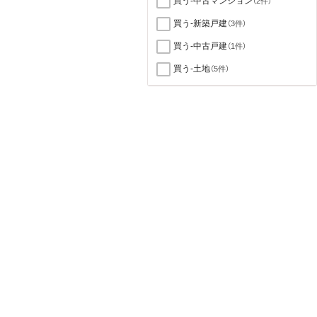
買う-中古マンション
（2件）
買う-新築戸建
（3件）
買う-中古戸建
（1件）
買う-土地
（5件）