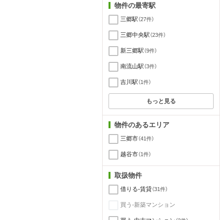
物件の最寄駅
三郷駅
（27件）
三郷中央駅
（23件）
新三郷駅
（9件）
南流山駅
（3件）
吉川駅
（1件）
もっと見る
物件のあるエリア
三郷市
（41件）
越谷市
（1件）
取扱物件
借りる-賃貸
（31件）
買う-新築マンション