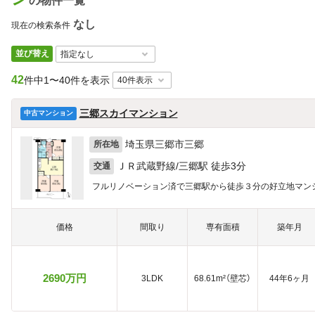
の物件一覧
なし
現在の検索条件
並び替え
42
件中
1〜40件を表示
三郷スカイマンション
中古マンション
埼玉県三郷市三郷
所在地
ＪＲ武蔵野線/三郷駅 徒歩3分
交通
フルリノベーション済で三郷駅から徒歩３分の好立地マン
価格
間取り
専有面積
築年月
2690万円
3LDK
68.61m²（壁芯）
44年6ヶ月