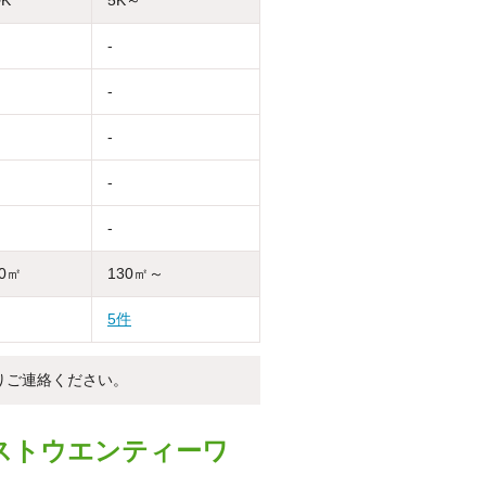
-
-
-
-
-
30㎡
130㎡～
5件
りご連絡ください。
ストウエンティーワ