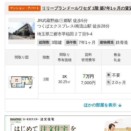
リリープランドールワセダ 1階 築7年1ヶ月の賃
マンション・アパート
JR武蔵野線/三郷駅 徒歩5分
つくばエクスプレス/南流山駅 徒歩28分
埼玉県三郷市早稲田２丁目9-4
3階建
7年1ヶ月
鉄骨造
総階数
築年数
建物構造
間取り
賃料
敷金
間取り図
階数
専有面積
管理費等
礼金
不要
7
敷
万円
1K
1階
30.25㎡
2.0ヶ月
7,000円
礼
ほかの部屋を表示
ほかの部屋を検索中…
ほかの部屋は見つかりませんでした