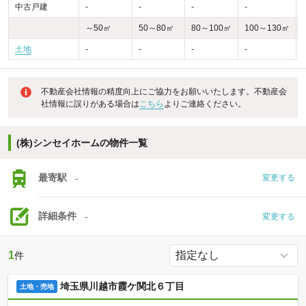
中古戸建
-
-
-
-
-
～50㎡
50～80㎡
80～100㎡
100～130㎡
土地
-
-
-
-
不動産会社情報の精度向上にご協力をお願いいたします。不動産会
社情報に誤りがある場合は
こちら
よりご連絡ください。
(株)シンセイホームの物件一覧
最寄駅
-
変更する
詳細条件
-
変更する
1
件
埼玉県川越市霞ケ関北６丁目
土地・売地