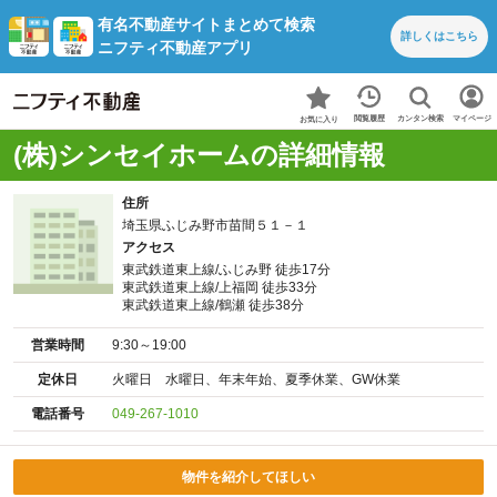
有名不動産サイトまとめて検索
詳しくは
こちら
ニフティ不動産アプリ
カンタン検索
閲覧履歴
マイページ
お気に入り
(株)シンセイホームの詳細情報
住所
埼玉県ふじみ野市苗間５１－１
アクセス
東武鉄道東上線/ふじみ野 徒歩17分
東武鉄道東上線/上福岡 徒歩33分
東武鉄道東上線/鶴瀬 徒歩38分
営業時間
9:30～19:00
定休日
火曜日 水曜日、年末年始、夏季休業、GW休業
電話番号
049-267-1010
物件を紹介してほしい