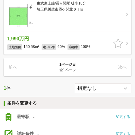
東武東上線/霞ヶ関駅 徒歩18分
埼玉県川越市霞ケ関北６丁目
1,990万円
150.58m²
60%
100%
土地面積
建ぺい率
容積率
1ページ目
前へ
次へ
全1ページ
1
件
条件を変更する
最寄駅
-
変更する
詳細条件
-
変更する