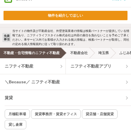
物件を紹介してほしい
当サイトの物件及び不動産会社、外壁塗装業者の情報は検索パートナーが提供している情
報であり、ニフティライフスタイル株式会社は内容の責任を負わないことを予めご了承く
免責
事項
ださい。本サービス内でお客様が入力される個人情報は、検索パートナーが取得し、同社
の定める個人情報規約に従って取り扱われます。
不動産・住宅情報のニフティ不動産
不動産会社
埼玉県
ふじみ
ニフティ不動産
ニフティ不動産アプリ
＼Because／ ニフティ不動産
賃貸
月極駐車場
賃貸事務所・賃貸オフィス
貸店舗・店舗賃貸
貸し倉庫